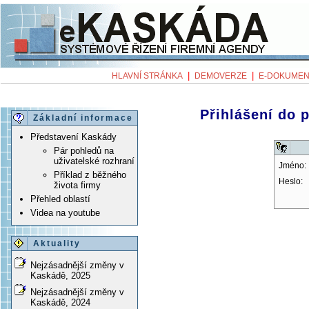
|
|
HLAVNÍ STRÁNKA
DEMOVERZE
E-DOKUMEN
Přihlášení do 
Základní informace
Představení Kaskády
Pár pohledů na
uživatelské rozhraní
Jméno:
Příklad z běžného
Heslo:
života firmy
Přehled oblastí
Videa na youtube
Aktuality
Nejzásadnější změny v
Kaskádě, 2025
Nejzásadnější změny v
Kaskádě, 2024