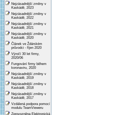
Nejzásadnější změny v
Kaskádě, 2023
Nejzásadnější změny v
Kaskádě, 2022
Nejzásadnější změny v
Kaskádě, 2021
Nejzásadnější změny v
Kaskádě, 2020
Článek ve Ždárském
průvodci - říjen 2020
Výročí 30 let firmy,
2020/06
Fungování firmy během
koronaviru, 2020
Nejzásadnější změny v
Kaskádě, 2019
Nejzásadnější změny v
Kaskádě, 2018
Nejzásadnější změny v
Kaskádě, 2017
Vzdálená podpora pomocí
modulu TeamVieweru
Zprovozněna Elektronická