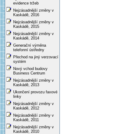
evidence tržeb
Nejzásadnější změny v
Kaskádě, 2016
Nejzásadnější změny v
Kaskádě, 2015
Nejzásadnější změny v
Kaskádě, 2014
Generační výměna
telefonní ústředny
Přechod na jiný verzovací
systém
Nový vchod budovy
Business Centrum
Nejzásadnější změny v
Kaskádě, 2013
Ukončení provozu faxové
linky
Nejzásadnější změny v
Kaskádě, 2012
Nejzásadnější změny v
Kaskádě, 2011
Nejzásadnější změny v
Kaskádě, 2010