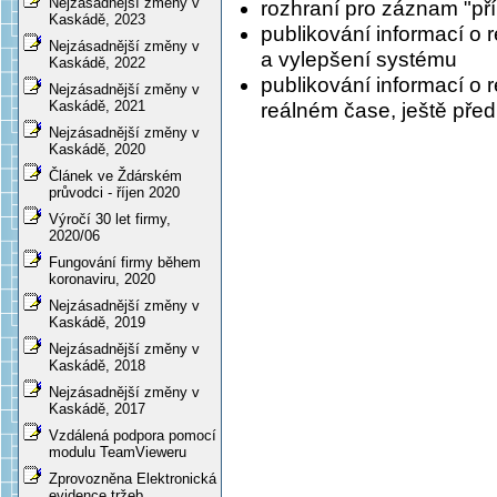
Nejzásadnější změny v
rozhraní pro záznam "př
Kaskádě, 2023
publikování informací o
Nejzásadnější změny v
a vylepšení systému
Kaskádě, 2022
publikování informací o
Nejzásadnější změny v
Kaskádě, 2021
reálném čase, ještě pře
Nejzásadnější změny v
Kaskádě, 2020
Článek ve Ždárském
průvodci - říjen 2020
Výročí 30 let firmy,
2020/06
Fungování firmy během
koronaviru, 2020
Nejzásadnější změny v
Kaskádě, 2019
Nejzásadnější změny v
Kaskádě, 2018
Nejzásadnější změny v
Kaskádě, 2017
Vzdálená podpora pomocí
modulu TeamVieweru
Zprovozněna Elektronická
evidence tržeb