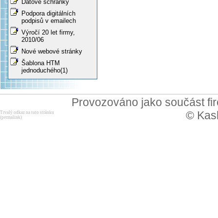
Datové schránky
Podpora digitálních
podpisů v emailech
Výročí 20 let firmy,
2010/06
Nové webové stránky
Šablona HTM
jednoduchého(1)
Provozováno jako součást f
© Kask
Trvalý odkaz na tuto stránku
(permalink)