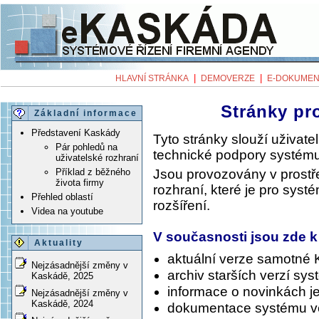
|
|
HLAVNÍ STRÁNKA
DEMOVERZE
E-DOKUMEN
Stránky pr
Základní informace
Představení Kaskády
Tyto stránky slouží uživa
Pár pohledů na
technické podpory systému
uživatelské rozhraní
Jsou provozovány v prost
Příklad z běžného
života firmy
rozhraní, které je pro syst
Přehled oblastí
rozšíření.
Videa na youtube
V současnosti jsou zde k
Aktuality
aktuální verze samotné
Nejzásadnější změny v
archiv starších verzí sy
Kaskádě, 2025
informace o novinkách je
Nejzásadnější změny v
Kaskádě, 2024
dokumentace systému v