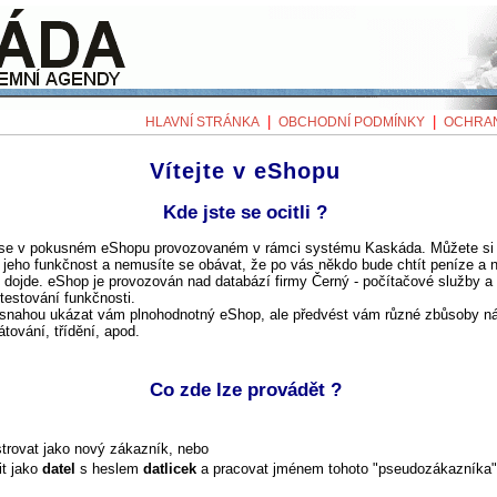
|
|
HLAVNÍ STRÁNKA
OBCHODNÍ PODMÍNKY
OCHRAN
Vítejte v eShopu
Kde jste se ocitli ?
te se v pokusném eShopu provozovaném v rámci systému Kaskáda. Můžete si
jeho funkčnost a nemusíte se obávat, že po vás někdo bude chtít peníze a 
dojde. eShop je provozován nad databází firmy Černý - počítačové služby a 
testování funkčnosti.
 snahou ukázat vám plnohodnotný eShop, ale předvést vám různé zbůsoby n
átování, třídění, apod.
Co zde lze provádět ?
strovat jako nový zákazník, nebo
it jako
datel
s heslem
datlicek
a pracovat jménem tohoto "pseudozákazníka"