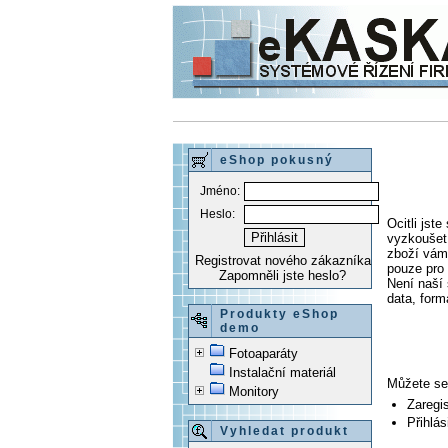
eShop pokusný
Jméno:
Heslo:
Ocitli js
vyzkoušet 
zboží vám 
Registrovat nového zákazníka
pouze pro 
Zapomněli jste heslo?
Není naší
data, form
Produkty eShop
demo
Fotoaparáty
Instalační materiál
Můžete se
Monitory
Zaregi
Přihlás
Vyhledat produkt