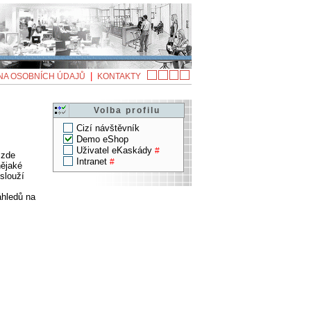
|
A OSOBNÍCH ÚDAJŮ
KONTAKTY
Volba profilu
Cizí návštěvník
Demo eShop
Uživatel eKaskády
#
 zde
Intranet
#
nějaké
slouží
áhledů na