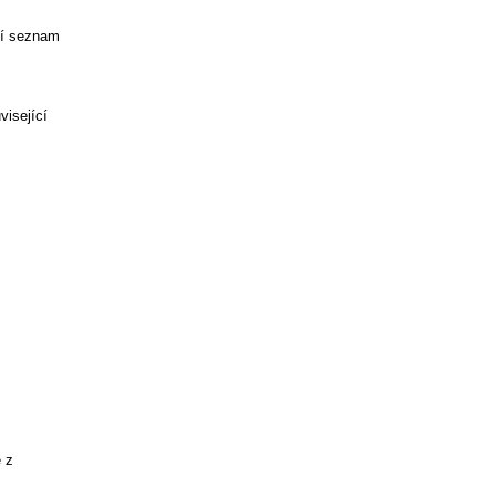
azí seznam
visející
 z