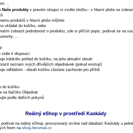
ní ...
ku
Naše produkty
v pravém sloupci si zvolte složku - v hlavní ploše se zobr
tů
namu produktů v hlavní ploše můžete
mo vkládat do košíku, nebo
knutím zobrazit podrobnosti o produktu, zde si příčíst popis, podívat se na sou
umenty, ...
p
 stále k dispouici
je kdokoliv pohled do košíku, na jeho aktuální obsah
brazit seznam svých dřívějších objednávek (pokud existují)
je odhlášení - obsah košíku zůstane zachován pro příště
e do košíku
e na tlačítko Objednat
ujte podle dalších pokynů
Reálný eShop v prostředí Kaskády
 podívat na reálný eShop, provozovaný on-line nad databází Kaskády u jedné
kých firem na
shop.feromat.cz