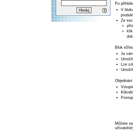
Po přihláše
V blo
produk
Ze sez
pří
kli
dok
Blok eSho
Je vám
Umožňu
Lze zo
Umožňu
Objednání
Vstupt
Kliknět
Postup
Můžete se
uživatels