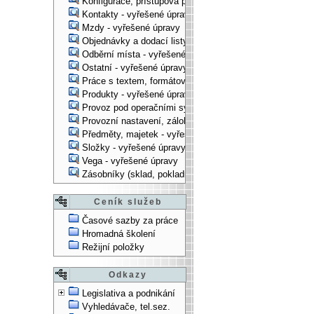
Konfigurace, přístupová práva, ... - vyřešené úpravy
Kontakty - vyřešené úpravy
Mzdy - vyřešené úpravy
Objednávky a dodací listy - vyřešené úpravy
Odběrní místa - vyřešené úpravy
Ostatní - vyřešené úpravy
Práce s textem, formátování, ... - vyřešené úpravy
Produkty - vyřešené úpravy
Provoz pod operačními systémy, technologické věci - vy
Provozní nastavení, zálohování, instalace, ... - vyřešen
Předměty, majetek - vyřešené úpravy
Složky - vyřešené úpravy
Vega - vyřešené úpravy
Zásobníky (sklad, pokladna, bank. účet) - vyřešené úpra
Ceník služeb
Časové sazby za práce
Hromadná školení
Režijní položky
Odkazy
Legislativa a podnikání
Vyhledávače, tel.sez.