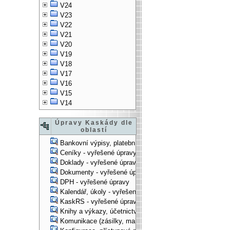
V24
V23
V22
V21
V20
V19
V18
V17
V16
V15
V14
Úpravy Kaskády dle
oblastí
Bankovní výpisy, platební příkazy - vyřešené úpravy
Ceníky - vyřešené úpravy
Doklady - vyřešené úpravy
Dokumenty - vyřešené úpravy
DPH - vyřešené úpravy
Kalendář, úkoly - vyřešené úpravy
KaskRS - vyřešené úpravy
Knihy a výkazy, účetnictví - vyřešené úpravy
Komunikace (zásilky, mail-systém, ...) - vyřešené úpravy