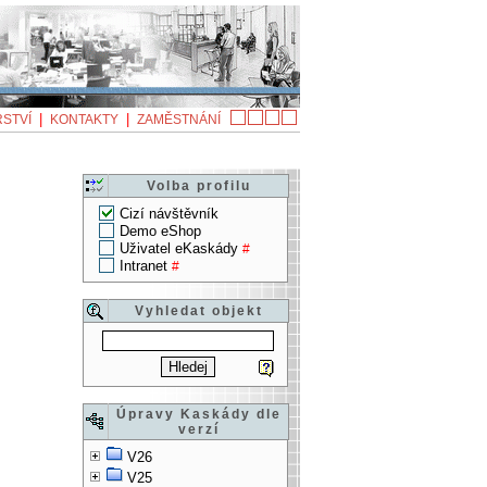
|
|
STVÍ
KONTAKTY
ZAMĚSTNÁNÍ
Volba profilu
Cizí návštěvník
Demo eShop
Uživatel eKaskády
#
Intranet
#
Vyhledat objekt
Úpravy Kaskády dle
verzí
V26
V25