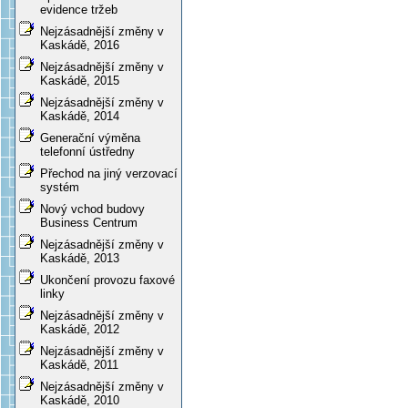
evidence tržeb
Nejzásadnější změny v
Kaskádě, 2016
Nejzásadnější změny v
Kaskádě, 2015
Nejzásadnější změny v
Kaskádě, 2014
Generační výměna
telefonní ústředny
Přechod na jiný verzovací
systém
Nový vchod budovy
Business Centrum
Nejzásadnější změny v
Kaskádě, 2013
Ukončení provozu faxové
linky
Nejzásadnější změny v
Kaskádě, 2012
Nejzásadnější změny v
Kaskádě, 2011
Nejzásadnější změny v
Kaskádě, 2010