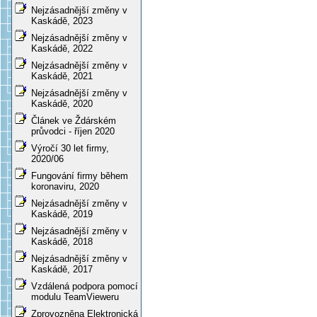
Nejzásadnější změny v
Kaskádě, 2023
Nejzásadnější změny v
Kaskádě, 2022
Nejzásadnější změny v
Kaskádě, 2021
Nejzásadnější změny v
Kaskádě, 2020
Článek ve Ždárském
průvodci - říjen 2020
Výročí 30 let firmy,
2020/06
Fungování firmy během
koronaviru, 2020
Nejzásadnější změny v
Kaskádě, 2019
Nejzásadnější změny v
Kaskádě, 2018
Nejzásadnější změny v
Kaskádě, 2017
Vzdálená podpora pomocí
modulu TeamVieweru
Zprovozněna Elektronická