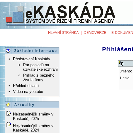
|
|
HLAVNÍ STRÁNKA
DEMOVERZE
E-DOKUMEN
Přihlášení
Základní informace
Představení Kaskády
Pár pohledů na
uživatelské rozhraní
Jméno:
Příklad z běžného
Heslo:
života firmy
Přehled oblastí
Videa na youtube
Aktuality
Nejzásadnější změny v
Kaskádě, 2025
Nejzásadnější změny v
Kaskádě, 2024