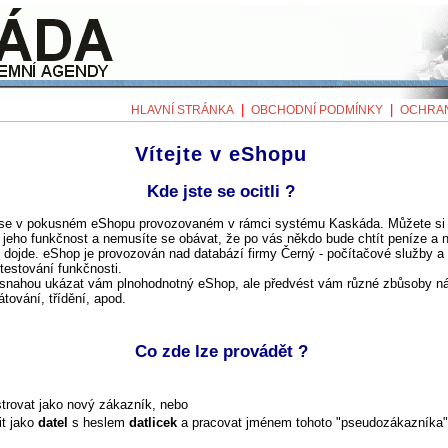
|
|
HLAVNÍ STRÁNKA
OBCHODNÍ PODMÍNKY
OCHRAN
Vítejte v eShopu
Kde jste se ocitli ?
te se v pokusném eShopu provozovaném v rámci systému Kaskáda. Můžete si
jeho funkčnost a nemusíte se obávat, že po vás někdo bude chtít peníze a 
dojde. eShop je provozován nad databází firmy Černý - počítačové služby a 
testování funkčnosti.
 snahou ukázat vám plnohodnotný eShop, ale předvést vám různé zbůsoby n
átování, třídění, apod.
Co zde lze provádět ?
strovat jako nový zákazník, nebo
it jako
datel
s heslem
datlicek
a pracovat jménem tohoto "pseudozákazníka"