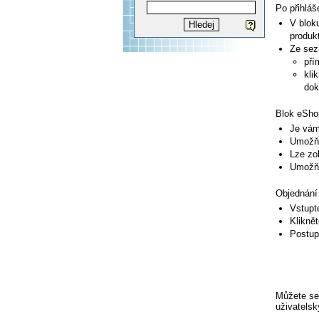
Po přihláše
V blo
produk
Ze sez
pří
kli
dok
Blok eSho
Je vám
Umožňu
Lze zo
Umožňu
Objednání
Vstupt
Kliknět
Postup
Můžete se
uživatels