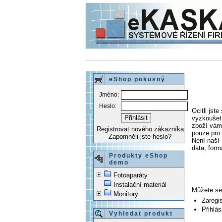
eShop pokusný
Jméno:
Heslo:
Ocitli js
vyzkoušet 
zboží vám 
Registrovat nového zákazníka
pouze pro 
Zapomněli jste heslo?
Není naší
data, form
Produkty eShop
demo
Fotoaparáty
Instalační materiál
Můžete se
Monitory
Zaregi
Přihlás
Vyhledat produkt