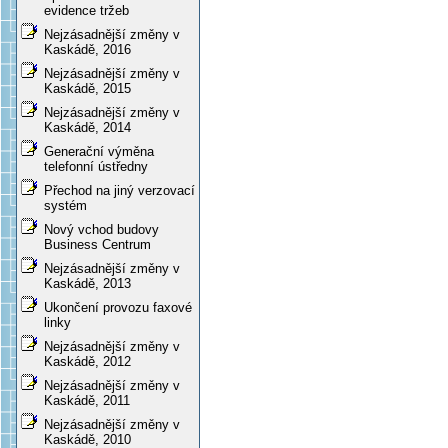
evidence tržeb
Nejzásadnější změny v
Kaskádě, 2016
Nejzásadnější změny v
Kaskádě, 2015
Nejzásadnější změny v
Kaskádě, 2014
Generační výměna
telefonní ústředny
Přechod na jiný verzovací
systém
Nový vchod budovy
Business Centrum
Nejzásadnější změny v
Kaskádě, 2013
Ukončení provozu faxové
linky
Nejzásadnější změny v
Kaskádě, 2012
Nejzásadnější změny v
Kaskádě, 2011
Nejzásadnější změny v
Kaskádě, 2010