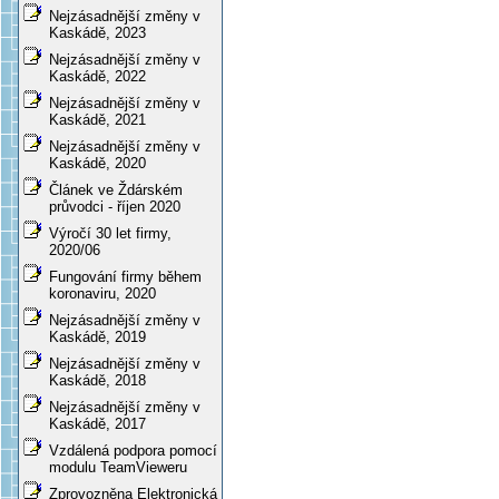
Nejzásadnější změny v
Kaskádě, 2023
Nejzásadnější změny v
Kaskádě, 2022
Nejzásadnější změny v
Kaskádě, 2021
Nejzásadnější změny v
Kaskádě, 2020
Článek ve Ždárském
průvodci - říjen 2020
Výročí 30 let firmy,
2020/06
Fungování firmy během
koronaviru, 2020
Nejzásadnější změny v
Kaskádě, 2019
Nejzásadnější změny v
Kaskádě, 2018
Nejzásadnější změny v
Kaskádě, 2017
Vzdálená podpora pomocí
modulu TeamVieweru
Zprovozněna Elektronická