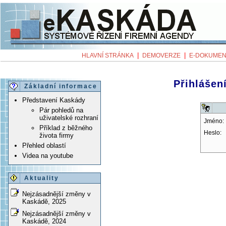
|
|
HLAVNÍ STRÁNKA
DEMOVERZE
E-DOKUMEN
Přihlášení
Základní informace
Představení Kaskády
Pár pohledů na
uživatelské rozhraní
Jméno:
Příklad z běžného
Heslo:
života firmy
Přehled oblastí
Videa na youtube
Aktuality
Nejzásadnější změny v
Kaskádě, 2025
Nejzásadnější změny v
Kaskádě, 2024