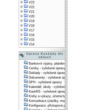
V23
V22
V21
V20
V19
V18
V17
V16
V15
V14
Úpravy Kaskády dle
oblastí
Bankovní výpisy, platební příkazy - vyřešené úpravy
Ceníky - vyřešené úpravy
Doklady - vyřešené úpravy
Dokumenty - vyřešené úpravy
DPH - vyřešené úpravy
Kalendář, úkoly - vyřešené úpravy
KaskRS - vyřešené úpravy
Knihy a výkazy, účetnictví - vyřešené úpravy
Komunikace (zásilky, mail-systém, ...) - vyřešené úpravy
Konfigurace, přístupová práva, ... - vyřešené úpravy