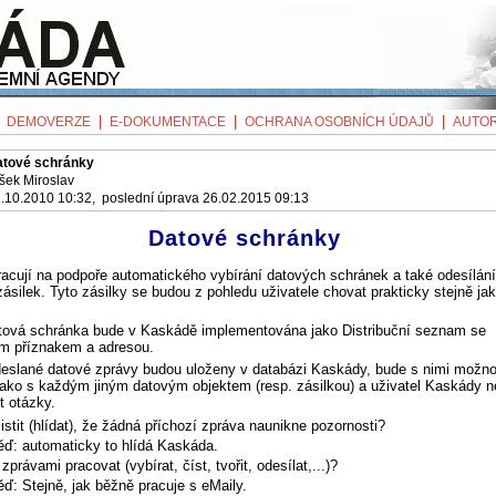
|
|
|
|
DEMOVERZE
E-DOKUMENTACE
OCHRANA OSOBNÍCH ÚDAJŮ
AUTOR
atové schránky
šek Miroslav
.10.2010 10:32, poslední úprava 26.02.2015 09:13
Datové schránky
racují na podpoře automatického vybírání datových schránek a také odesílání
ásilek. Tyto zásilky se budou z pohledu uživatele chovat prakticky stejně ja
atová schránka bude v Kaskádě implementována jako Distribuční seznam se
ým příznakem a adresou.
odeslané datové zprávy budou uloženy v databázi Kaskády, bude s nimi možn
jako s každým jiným datovým objektem (resp. zásilkou) a uživatel Kaskády 
t otázky.
istit (hlídat), že žádná příchozí zpráva naunikne pozornosti?
ď: automaticky to hlídá Kaskáda.
zprávami pracovat (vybírat, číst, tvořit, odesílat,...)?
ď: Stejně, jak běžně pracuje s eMaily.