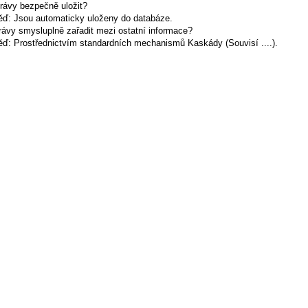
rávy bezpečně uložit?
ď: Jsou automaticky uloženy do databáze.
rávy smysluplně zařadit mezi ostatní informace?
ď: Prostřednictvím standardních mechanismů Kaskády (Souvisí ....).