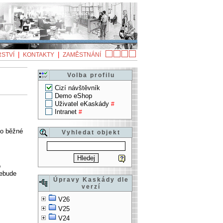
|
|
STVÍ
KONTAKTY
ZAMĚSTNÁNÍ
Volba profilu
Cizí návštěvník
Demo eShop
Uživatel eKaskády
#
Intranet
#
ko běžné
Vyhledat objekt
o
nebude
Úpravy Kaskády dle
verzí
V26
V25
V24