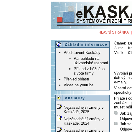
HLAVNÍ STRÁNKA
Článek
D
Základní informace
Autor
Kr
Představení Kaskády
Vznik
01
Pár pohledů na
uživatelské rozhraní
Příklad z běžného
Vývojáři p
života firmy
datových z
Přehled oblastí
e-maily.
Videa na youtube
Vlastní d
specifick
Přijaté i 
Aktuality
zacházet 
muset řeši
Nejzásadnější změny v
Kaskádě, 2025
Jak zaj
Odpově
Nejzásadnější změny v
Kaskádě, 2024
Jak se 
Odpově
Nejzásadnější změny v