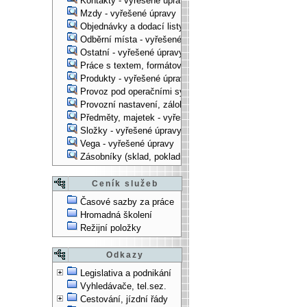
Kontakty - vyřešené úpravy
Mzdy - vyřešené úpravy
Objednávky a dodací listy - vyřešené úpravy
Odběrní místa - vyřešené úpravy
Ostatní - vyřešené úpravy
Práce s textem, formátování, ... - vyřešené úpravy
Produkty - vyřešené úpravy
Provoz pod operačními systémy, technologické věci - vy
Provozní nastavení, zálohování, instalace, ... - vyřešen
Předměty, majetek - vyřešené úpravy
Složky - vyřešené úpravy
Vega - vyřešené úpravy
Zásobníky (sklad, pokladna, bank. účet) - vyřešené úpra
Ceník služeb
Časové sazby za práce
Hromadná školení
Režijní položky
Odkazy
Legislativa a podnikání
Vyhledávače, tel.sez.
Cestování, jízdní řády