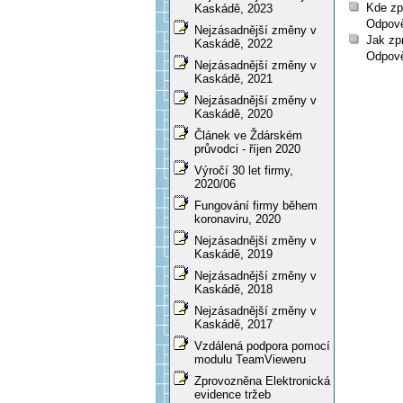
Kde zp
Kaskádě, 2023
Odpově
Nejzásadnější změny v
Jak zp
Kaskádě, 2022
Odpově
Nejzásadnější změny v
Kaskádě, 2021
Nejzásadnější změny v
Kaskádě, 2020
Článek ve Ždárském
průvodci - říjen 2020
Výročí 30 let firmy,
2020/06
Fungování firmy během
koronaviru, 2020
Nejzásadnější změny v
Kaskádě, 2019
Nejzásadnější změny v
Kaskádě, 2018
Nejzásadnější změny v
Kaskádě, 2017
Vzdálená podpora pomocí
modulu TeamVieweru
Zprovozněna Elektronická
evidence tržeb