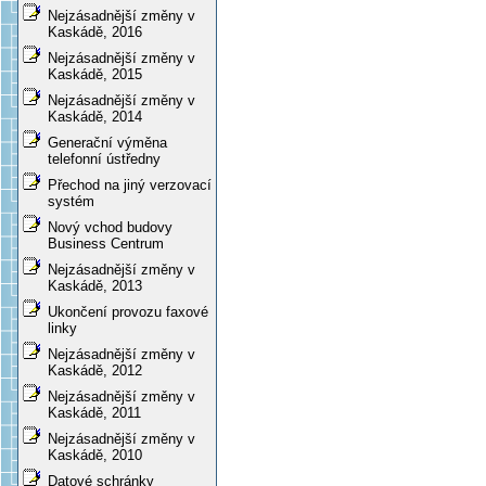
Nejzásadnější změny v
Kaskádě, 2016
Nejzásadnější změny v
Kaskádě, 2015
Nejzásadnější změny v
Kaskádě, 2014
Generační výměna
telefonní ústředny
Přechod na jiný verzovací
systém
Nový vchod budovy
Business Centrum
Nejzásadnější změny v
Kaskádě, 2013
Ukončení provozu faxové
linky
Nejzásadnější změny v
Kaskádě, 2012
Nejzásadnější změny v
Kaskádě, 2011
Nejzásadnější změny v
Kaskádě, 2010
Datové schránky