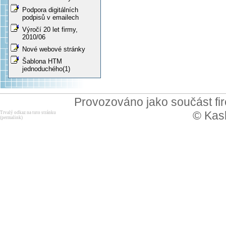
Podpora digitálních
podpisů v emailech
Výročí 20 let firmy,
2010/06
Nové webové stránky
Šablona HTM
jednoduchého(1)
Provozováno jako součást f
© Kask
Trvalý odkaz na tuto stránku
(permalink)