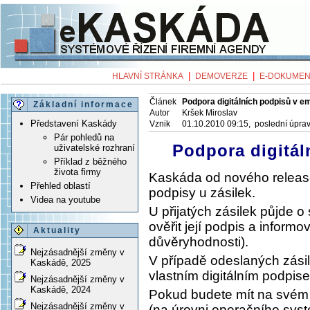
|
|
HLAVNÍ STRÁNKA
DEMOVERZE
E-DOKUMEN
Článek
Podpora digitálních podpisů v e
Základní informace
Autor
Kršek Miroslav
Představení Kaskády
Vznik
01.10.2010 09:15, poslední úpra
Pár pohledů na
Podpora digitál
uživatelské rozhraní
Příklad z běžného
života firmy
Kaskáda od nového release
Přehled oblastí
podpisy u zásilek.
Videa na youtube
U přijatých zásilek půjde o
ověřit její podpis a informo
Aktuality
důvěryhodnosti).
Nejzásadnější změny v
V případě odeslaných zási
Kaskádě, 2025
vlastním digitálním podpis
Nejzásadnější změny v
Kaskádě, 2024
Pokud budete mít na svém p
Nejzásadnější změny v
(na úrovni operačního sys