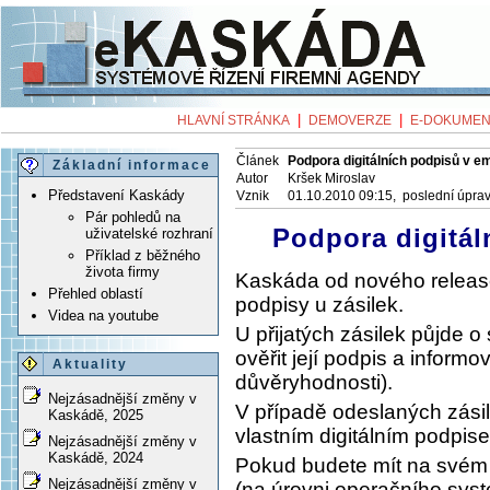
|
|
HLAVNÍ STRÁNKA
DEMOVERZE
E-DOKUMEN
Článek
Podpora digitálních podpisů v e
Základní informace
Autor
Kršek Miroslav
Představení Kaskády
Vznik
01.10.2010 09:15, poslední úpra
Pár pohledů na
Podpora digitál
uživatelské rozhraní
Příklad z běžného
života firmy
Kaskáda od nového release
Přehled oblastí
podpisy u zásilek.
Videa na youtube
U přijatých zásilek půjde o
ověřit její podpis a informo
Aktuality
důvěryhodnosti).
Nejzásadnější změny v
V případě odeslaných zási
Kaskádě, 2025
vlastním digitálním podpis
Nejzásadnější změny v
Kaskádě, 2024
Pokud budete mít na svém p
Nejzásadnější změny v
(na úrovni operačního sys