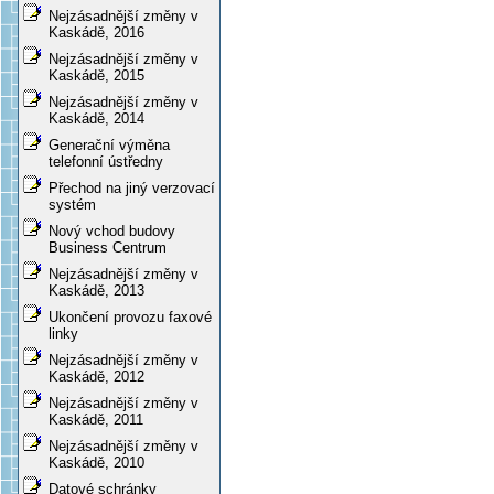
Nejzásadnější změny v
Kaskádě, 2016
Nejzásadnější změny v
Kaskádě, 2015
Nejzásadnější změny v
Kaskádě, 2014
Generační výměna
telefonní ústředny
Přechod na jiný verzovací
systém
Nový vchod budovy
Business Centrum
Nejzásadnější změny v
Kaskádě, 2013
Ukončení provozu faxové
linky
Nejzásadnější změny v
Kaskádě, 2012
Nejzásadnější změny v
Kaskádě, 2011
Nejzásadnější změny v
Kaskádě, 2010
Datové schránky