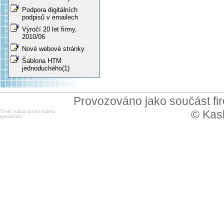
Podpora digitálních
podpisů v emailech
Výročí 20 let firmy,
2010/06
Nové webové stránky
Šablona HTM
jednoduchého(1)
Provozováno jako součást f
© Kask
Trvalý odkaz na tuto stránku
(permalink)