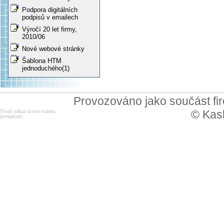
Podpora digitálních
podpisů v emailech
Výročí 20 let firmy,
2010/06
Nové webové stránky
Šablona HTM
jednoduchého(1)
Provozováno jako součást f
© Kask
Trvalý odkaz na tuto stránku
(permalink)