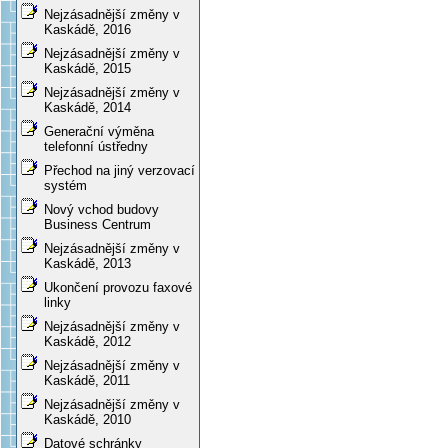
Nejzásadnější změny v
Kaskádě, 2016
Nejzásadnější změny v
Kaskádě, 2015
Nejzásadnější změny v
Kaskádě, 2014
Generační výměna
telefonní ústředny
Přechod na jiný verzovací
systém
Nový vchod budovy
Business Centrum
Nejzásadnější změny v
Kaskádě, 2013
Ukončení provozu faxové
linky
Nejzásadnější změny v
Kaskádě, 2012
Nejzásadnější změny v
Kaskádě, 2011
Nejzásadnější změny v
Kaskádě, 2010
Datové schránky