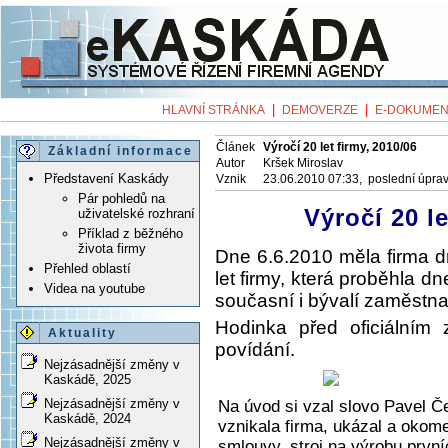
|
|
HLAVNÍ STRÁNKA
DEMOVERZE
E-DOKUMEN
Článek
Výročí 20 let firmy, 2010/06
Základní informace
Autor
Kršek Miroslav
Představení Kaskády
Vznik
23.06.2010 07:33, poslední úpra
Pár pohledů na
Výročí 20 l
uživatelské rozhraní
Příklad z běžného
života firmy
Dne 6.6.2010 měla firma dr
Přehled oblastí
let firmy, která proběhla d
Videa na youtube
současní i bývalí zaměstnan
Hodinka před oficiálním
Aktuality
povídání.
Nejzásadnější změny v
Kaskádě, 2025
Nejzásadnější změny v
Na úvod si vzal slovo Pavel Č
Kaskádě, 2024
vznikala firma, ukázal a okome
Nejzásadnější změny v
smlouvy, stroj na výrobu první