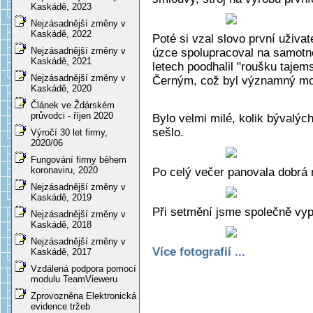
Kaskádě, 2023
Nejzásadnější změny v
Kaskádě, 2022
Poté si vzal slovo první uživ
Nejzásadnější změny v
úzce spolupracoval na samotné
Kaskádě, 2021
letech poodhalil "roušku tajem
Nejzásadnější změny v
Černým, což byl významný mom
Kaskádě, 2020
Článek ve Ždárském
průvodci - říjen 2020
Bylo velmi milé, kolik bývalýc
sešlo.
Výročí 30 let firmy,
2020/06
Fungování firmy během
koronaviru, 2020
Po celý večer panovala dobrá nál
Nejzásadnější změny v
Kaskádě, 2019
Při setmění jsme společně vypu
Nejzásadnější změny v
Kaskádě, 2018
Nejzásadnější změny v
Více fotografií ...
Kaskádě, 2017
Vzdálená podpora pomocí
modulu TeamVieweru
Zprovozněna Elektronická
evidence tržeb