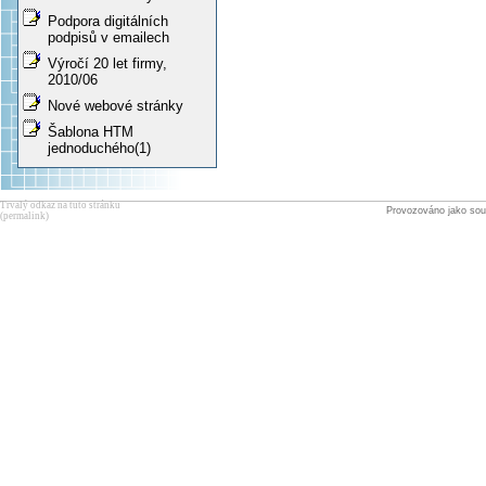
Podpora digitálních
podpisů v emailech
Výročí 20 let firmy,
2010/06
Nové webové stránky
Šablona HTM
jednoduchého(1)
Trvalý odkaz na tuto stránku
Provozováno jako sou
(permalink)