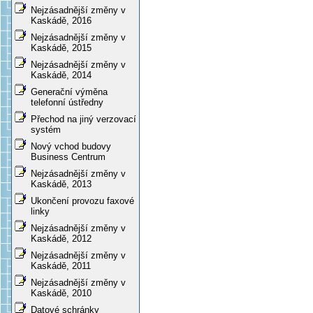
Nejzásadnější změny v
Kaskádě, 2016
Nejzásadnější změny v
Kaskádě, 2015
Nejzásadnější změny v
Kaskádě, 2014
Generační výměna
telefonní ústředny
Přechod na jiný verzovací
systém
Nový vchod budovy
Business Centrum
Nejzásadnější změny v
Kaskádě, 2013
Ukončení provozu faxové
linky
Nejzásadnější změny v
Kaskádě, 2012
Nejzásadnější změny v
Kaskádě, 2011
Nejzásadnější změny v
Kaskádě, 2010
Datové schránky