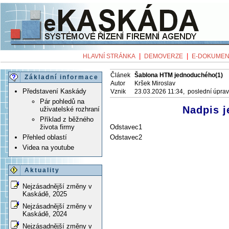
|
|
HLAVNÍ STRÁNKA
DEMOVERZE
E-DOKUMEN
Článek
Šablona HTM jednoduchého(1)
Základní informace
Autor
Kršek Miroslav
Představení Kaskády
Vznik
23.03.2026 11:34, poslední úpra
Pár pohledů na
Nadpis 
uživatelské rozhraní
Příklad z běžného
Odstavec1
života firmy
Odstavec2
Přehled oblastí
Videa na youtube
Aktuality
Nejzásadnější změny v
Kaskádě, 2025
Nejzásadnější změny v
Kaskádě, 2024
Nejzásadnější změny v