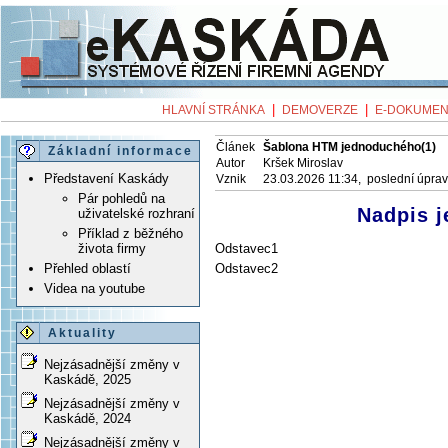
|
|
HLAVNÍ STRÁNKA
DEMOVERZE
E-DOKUMEN
Článek
Šablona HTM jednoduchého(1)
Základní informace
Autor
Kršek Miroslav
Představení Kaskády
Vznik
23.03.2026 11:34, poslední úpra
Pár pohledů na
Nadpis 
uživatelské rozhraní
Příklad z běžného
Odstavec1
života firmy
Odstavec2
Přehled oblastí
Videa na youtube
Aktuality
Nejzásadnější změny v
Kaskádě, 2025
Nejzásadnější změny v
Kaskádě, 2024
Nejzásadnější změny v