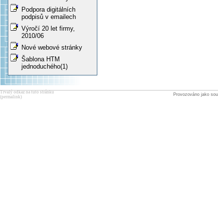
Podpora digitálních
podpisů v emailech
Výročí 20 let firmy,
2010/06
Nové webové stránky
Šablona HTM
jednoduchého(1)
Trvalý odkaz na tuto stránku
Provozováno jako sou
(permalink)