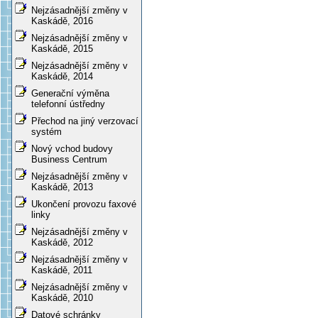
Nejzásadnější změny v
Kaskádě, 2016
Nejzásadnější změny v
Kaskádě, 2015
Nejzásadnější změny v
Kaskádě, 2014
Generační výměna
telefonní ústředny
Přechod na jiný verzovací
systém
Nový vchod budovy
Business Centrum
Nejzásadnější změny v
Kaskádě, 2013
Ukončení provozu faxové
linky
Nejzásadnější změny v
Kaskádě, 2012
Nejzásadnější změny v
Kaskádě, 2011
Nejzásadnější změny v
Kaskádě, 2010
Datové schránky