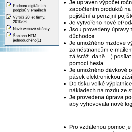
Je upraven výpočet ročn
Podpora digitálních
započtením produktů na s
podpisů v emailech
pojištění a penzijní pojiš
Výročí 20 let firmy,
2010/06
Je vytvořeno nové ePod
Jsou provedeny úpravy tý
Nové webové stránky
důchodce
Šablona HTM
jednoduchého(1)
Je umožňěno mzdové výst
zaměstnancům e-mailem, 
zál/sráž. daně ...) posíla
pomocí hesla
Je umožněno dávkové ode
pásek elektronickou zás
Do tisku velké výplatnic
nákladech na mzdu ze s
Je provedena úprava po
aby vyhovovala nové lo
Pro vzdálenou pomoc je