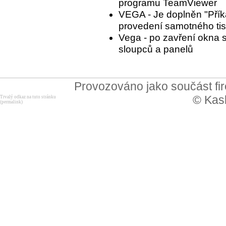
programu TeamViewer
VEGA - Je doplněn "Příka
provedení samotného tisk
Vega - po zavření okna 
sloupců a panelů
Provozováno jako součást f
© Kask
Trvalý odkaz na tuto stránku
(permalink)