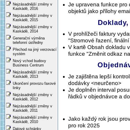
Je upravena funkce pro 
Nejzásadnější změny v
Kaskádě, 2016
objektů jako přílohy ema
Nejzásadnější změny v
Kaskádě, 2015
Doklady,
Nejzásadnější změny v
Kaskádě, 2014
V prohlížeči faktury vyd
Generační výměna
"Stromové řazení, finální
telefonní ústředny
V kartě Obsah dokladu v
Přechod na jiný verzovací
funkce "Změnit odkaz n
systém
Nový vchod budovy
Objednáv
Business Centrum
Nejzásadnější změny v
Je zajištěna lepší kontro
Kaskádě, 2013
dodávky <neurčeno>
Ukončení provozu faxové
linky
Je doplněn interval posu
Nejzásadnější změny v
řádků v objednávce a do
Kaskádě, 2012
Nejzásadnější změny v
Kaskádě, 2011
Nejzásadnější změny v
Jako každý rok jsou pro
Kaskádě, 2010
pro rok 2025
Datové schránky