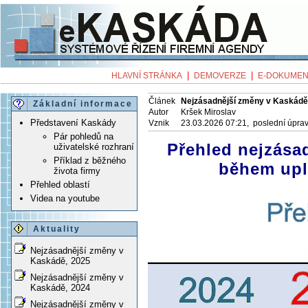
|
|
HLAVNÍ STRÁNKA
DEMOVERZE
E-DOKUMEN
Článek
Nejzásadnější změny v Kaskádě
Základní informace
Autor
Kršek Miroslav
Představení Kaskády
Vznik
23.03.2026 07:21, poslední úpra
Pár pohledů na
Přehled nejzása
uživatelské rozhraní
Příklad z běžného
během upl
života firmy
Přehled oblastí
Videa na youtube
Aktuality
Nejzásadnější změny v
Kaskádě, 2025
Nejzásadnější změny v
Kaskádě, 2024
Nejzásadnější změny v