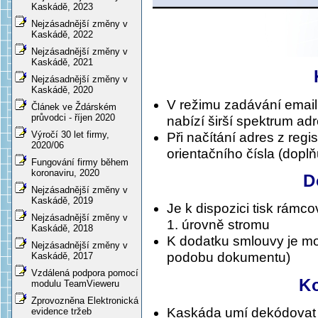
Kaskádě, 2023
Nejzásadnější změny v
Kaskádě, 2022
Nejzásadnější změny v
Kaskádě, 2021
Nejzásadnější změny v
Kaskádě, 2020
V režimu zadávání email 
Článek ve Ždárském
průvodci - říjen 2020
nabízí širší spektrum ad
Výročí 30 let firmy,
Při načítání adres z regi
2020/06
orientačního čísla (dopl
Fungování firmy během
koronaviru, 2020
D
Nejzásadnější změny v
Kaskádě, 2019
Je k dispozici tisk rám
Nejzásadnější změny v
1. úrovně stromu
Kaskádě, 2018
K dodatku smlouvy je možn
Nejzásadnější změny v
podobu dokumentu)
Kaskádě, 2017
Vzdálená podpora pomocí
K
modulu TeamVieweru
Zprovozněna Elektronická
Kaskáda umí dekódovat n
evidence tržeb