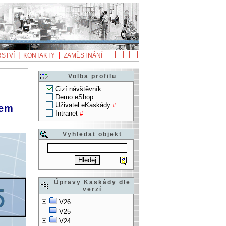
|
|
STVÍ
KONTAKTY
ZAMĚSTNÁNÍ
Volba profilu
Cizí návštěvník
Demo eShop
Uživatel eKaskády
#
hem
Intranet
#
Vyhledat objekt
Úpravy Kaskády dle
verzí
V26
V25
V24