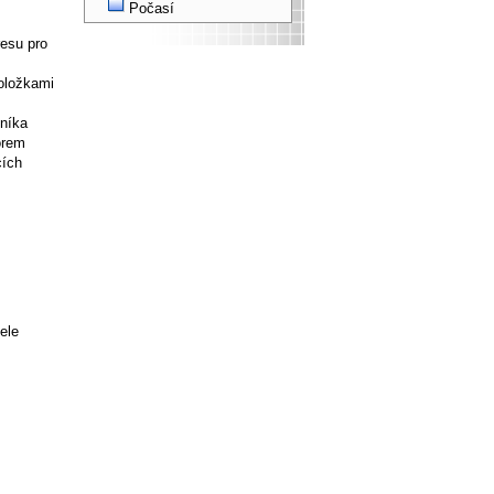
Počasí
resu pro
oložkami
zníka
orem
cích
ele