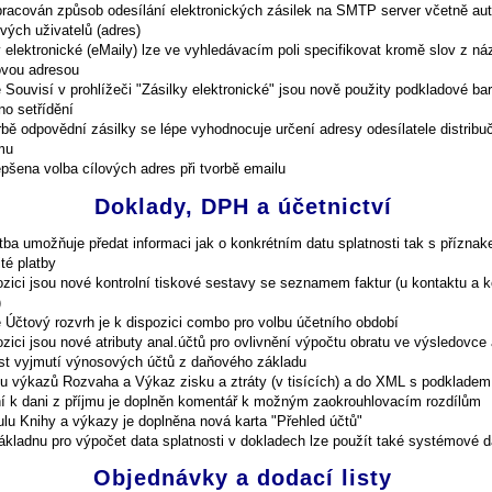
pracován způsob odesílání elektronických zásilek na SMTP server včetně au
ivých uživatelů (adres)
y elektronické (eMaily) lze ve vyhledávacím poli specifikovat kromě slov z ná
ovou adresou
 Souvisí v prohlížeči "Zásilky elektronické" jsou nově použity podkladové ba
no setřídění
orbě odpovědní zásilky se lépe vyhodnocuje určení adresy odesílatele distribu
mu
epšena volba cílových adres při tvorbě emailu
Doklady, DPH a účetnictví
tba umožňuje předat informaci jak o konkrétním datu splatnosti tak s přízna
té platby
ozici jsou nové kontrolní tiskové sestavy se seznamem faktur (u kontaktu a k
)
ě Účtový rozvrh je k dispozici combo pro volbu účetního období
zici jsou nové atributy anal.účtů pro ovlivnění výpočtu obratu ve výsledovce 
t vyjmutí výnosových účtů z daňového základu
ku výkazů Rozvaha a Výkaz zisku a ztráty (v tisících) a do XML s podkladem
ní k dani z příjmu je doplněn komentář k možným zaokrouhlovacím rozdílům
lu Knihy a výkazy je doplněna nová karta "Přehled účtů"
ákladnu pro výpočet data splatnosti v dokladech lze použít také systémové 
Objednávky a dodací listy