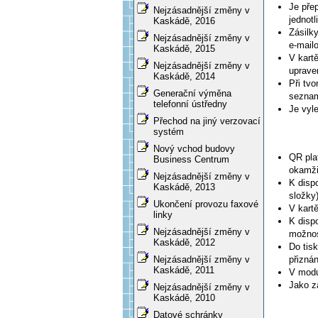
Je pře
Nejzásadnější změny v
jednotl
Kaskádě, 2016
Zásilk
Nejzásadnější změny v
e-mail
Kaskádě, 2015
V kartě
Nejzásadnější změny v
uprave
Kaskádě, 2014
Při tv
Generační výměna
sezna
telefonní ústředny
Je vyl
Přechod na jiný verzovací
systém
Nový vchod budovy
QR pla
Business Centrum
okamži
Nejzásadnější změny v
K disp
Kaskádě, 2013
složky
Ukončení provozu faxové
V kart
linky
K dispo
Nejzásadnější změny v
možnos
Kaskádě, 2012
Do tis
přizná
Nejzásadnější změny v
Kaskádě, 2011
V modu
Jako z
Nejzásadnější změny v
Kaskádě, 2010
Datové schránky