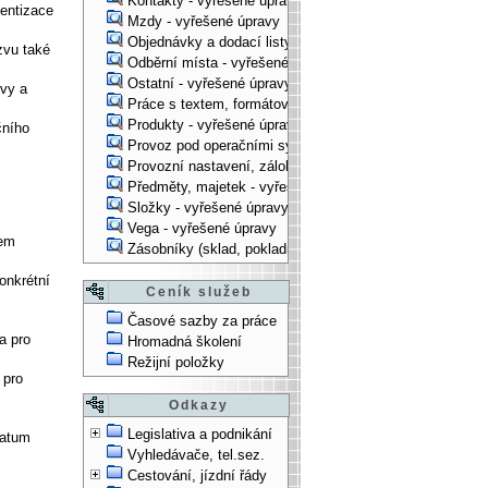
Kontakty - vyřešené úpravy
tentizace
Mzdy - vyřešené úpravy
Objednávky a dodací listy - vyřešené úpravy
zvu také
Odběrní místa - vyřešené úpravy
Ostatní - vyřešené úpravy
rvy a
Práce s textem, formátování, ... - vyřešené úpravy
Produkty - vyřešené úpravy
čního
Provoz pod operačními systémy, technologické věci - vy
Provozní nastavení, zálohování, instalace, ... - vyřešen
Předměty, majetek - vyřešené úpravy
Složky - vyřešené úpravy
Vega - vyřešené úpravy
kem
Zásobníky (sklad, pokladna, bank. účet) - vyřešené úpra
onkrétní
Ceník služeb
Časové sazby za práce
a pro
Hromadná školení
Režijní položky
 pro
Odkazy
Legislativa a podnikání
datum
Vyhledávače, tel.sez.
Cestování, jízdní řády