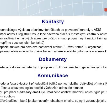
Kontakty
aven dialog s výpisem o bankovních účtech po provedení kontroly u ADIS
ítání adres z registru Ares je lépe ošetřena práce s městskými částmi v adre
mu zadávání emailových adres pro určitou situaci program nyní nabízí širší s
(nepřímo souvisejících kontaktů)
ispozici funkce pro dávkové nastavení atributu "Právní forma" u organizací
epšena detekce duplicity jména během výběru kontaktu (informace o adrese k
Dokumenty
edena podpora biometrických podpisů v PDF dokumentech generovaných Ka
Komunikace
vedena řada vylepšení při odesílání balíků pomocí služby BalikoBot přímo z
šířena a upravena logika použití výchozích adres dle situace
ogu pro práci s adresáty emailu je umožněno odebrat množinu adres figurující 
ém souboru
ářová událost, která je alternativním obsahem emailu, se nyní zobrazuje jako 