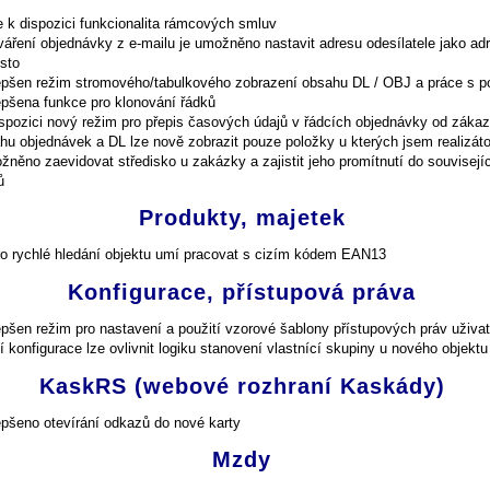
e k dispozici funkcionalita rámcových smluv
tváření objednávky z e-mailu je umožněno nastavit adresu odesílatele jako ad
ísto
epšen režim stromového/tabulkového zobrazení obsahu DL / OBJ a práce s p
epšena funkce pro klonování řádků
ispozici nový režim pro přepis časových údajů v řádcích objednávky od záka
hu objednávek a DL lze nově zobrazit pouze položky u kterých jsem realizát
žněno zaevidovat středisko u zakázky a zajistit jeho promítnutí do souvisejí
ů
Produkty, majetek
ro rychlé hledání objektu umí pracovat s cizím kódem EAN13
Konfigurace, přístupová práva
epšen režim pro nastavení a použití vzorové šablony přístupových práv uživat
 konfigurace lze ovlivnit logiku stanovení vlastnící skupiny u nového objektu
KaskRS (webové rozhraní Kaskády)
epšeno otevírání odkazů do nové karty
Mzdy