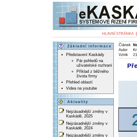
HLAVNÍ STRÁNKA
Článek
Ne
Základní informace
Autor
Kr
Představení Kaskády
Vznik
21
Pár pohledů na
Př
uživatelské rozhraní
Příklad z běžného
života firmy
Přehled oblastí
Videa na youtube
Aktuality
Nejzásadnější změny v
Kaskádě, 2025
Nejzásadnější změny v
Kaskádě, 2024
Nejzásadnější změny v