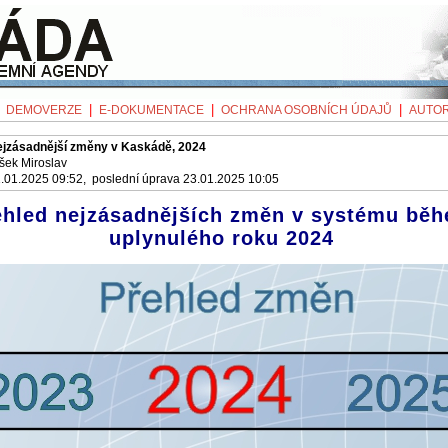
|
|
|
|
DEMOVERZE
E-DOKUMENTACE
OCHRANA OSOBNÍCH ÚDAJŮ
AUTOR
jzásadnější změny v Kaskádě, 2024
šek Miroslav
.01.2025 09:52, poslední úprava 23.01.2025 10:05
ehled nejzásadnějších změn v systému bě
uplynulého roku 2024