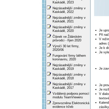
Kaskádě, 2023
Nejzásadnější změny v
Kaskádě, 2022
Nejzásadnější změny v
Kaskádě, 2021
Nejzásadnější změny v
Je upr
Kaskádě, 2020
Při nač
Článek ve Ždárském
V reži
průvodci - říjen 2020
adres 
Výročí 30 let firmy,
Je k d
2020/06
Je vyl
Fungování firmy během
koronaviru, 2020
Nejzásadnější změny v
Je zav
Kaskádě, 2019
Nejzásadnější změny v
Kaskádě, 2018
Nejzásadnější změny v
Je pro
Kaskádě, 2017
Je roz
Vzdálená podpora pomocí
V dial
modulu TeamVieweru
textov
Kalend
Zprovozněna Elektronická
evidence tržeb
zásilky