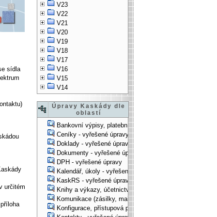
V23
V22
V21
V20
V19
V18
V17
se sídla
V16
pektrum
V15
V14
ontaktu)
Úpravy Kaskády dle
oblastí
Bankovní výpisy, platební příkazy - vyřešené úpravy
Ceníky - vyřešené úpravy
skádou
Doklady - vyřešené úpravy
Dokumenty - vyřešené úpravy
DPH - vyřešené úpravy
 Kaskády
Kalendář, úkoly - vyřešené úpravy
KaskRS - vyřešené úpravy
v určitém
Knihy a výkazy, účetnictví - vyřešené úpravy
Komunikace (zásilky, mail-systém, ...) - vyřešené úpravy
příloha
Konfigurace, přístupová práva, ... - vyřešené úpravy