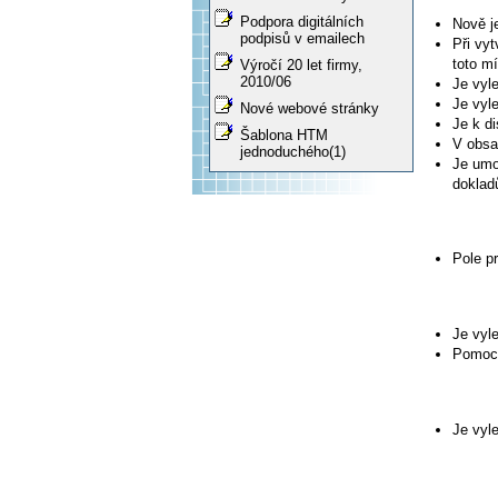
Podpora digitálních
Nově j
podpisů v emailech
Při vy
toto m
Výročí 20 let firmy,
2010/06
Je vyl
Je vyl
Nové webové stránky
Je k d
Šablona HTM
V obsa
jednoduchého(1)
Je umo
doklad
Pole p
Je vyl
Pomocí
Je vyl