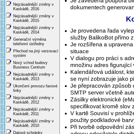
Je zavedena podpora bi
Nejzásadnější změny v
dokumentech generova
Kaskádě, 2016
Nejzásadnější změny v
K
Kaskádě, 2015
Nejzásadnější změny v
Je provedena řada vylepš
Kaskádě, 2014
služby BalikoBot přímo 
Generační výměna
Je rozšířena a upravena 
telefonní ústředny
situace
Přechod na jiný verzovací
systém
V dialogu pro práci s a
Nový vchod budovy
množinu adres figurující
Business Centrum
Kalendářová událost, kte
Nejzásadnější změny v
se nyní zobrazuje jako př
Kaskádě, 2013
Je přepracován způsob o
Ukončení provozu faxové
linky
SMTP server včetně auten
Nejzásadnější změny v
Zásilky elektronické (eMa
Kaskádě, 2012
specifikovat kromě slov
Nejzásadnější změny v
V kartě Souvisí v prohlíž
Kaskádě, 2011
použity podkladové barv
Nejzásadnější změny v
Kaskádě, 2010
Při tvorbě odpovědní zás
Datové schránky
adresy odesílatele dist