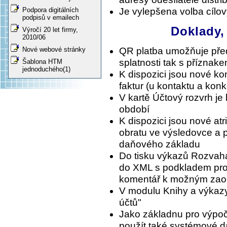
Podpora digitálních
Je vylepšena volba cílov
podpisů v emailech
Doklady,
Výročí 20 let firmy,
2010/06
QR platba umožňuje před
Nové webové stránky
splatnosti tak s příznak
Šablona HTM
jednoduchého(1)
K dispozici jsou nové k
faktur (u kontaktu a konk
V kartě Účtový rozvrh je
období
K dispozici jsou nové atr
obratu ve výsledovce a 
daňového základu
Do tisku výkazů Rozvaha 
do XML s podkladem pro p
komentář k možným zao
V modulu Knihy a výkazy
účtů"
Jako základnu pro výpoče
použít také systémové 