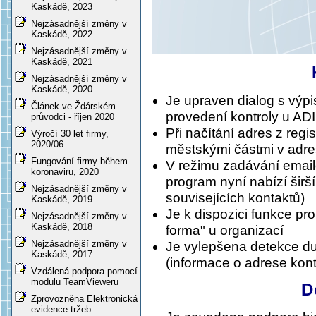
Kaskádě, 2023
Nejzásadnější změny v
Kaskádě, 2022
Nejzásadnější změny v
Kaskádě, 2021
Nejzásadnější změny v
Kaskádě, 2020
Je upraven dialog s výp
Článek ve Ždárském
provedení kontroly u AD
průvodci - říjen 2020
Při načítání adres z regi
Výročí 30 let firmy,
2020/06
městskými částmi v adre
Fungování firmy během
V režimu zadávání emailo
koronaviru, 2020
program nyní nabízí širš
Nejzásadnější změny v
souvisejících kontaktů)
Kaskádě, 2019
Je k dispozici funkce pr
Nejzásadnější změny v
Kaskádě, 2018
forma" u organizací
Nejzásadnější změny v
Je vylepšena detekce du
Kaskádě, 2017
(informace o adrese kont
Vzdálená podpora pomocí
modulu TeamVieweru
D
Zprovozněna Elektronická
evidence tržeb