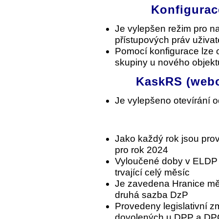
Konfigurac
Je vylepšen režim pro na
přístupových práv uživat
Pomocí konfigurace lze ov
skupiny u nového objekt
KaskRS (webo
Je vylepšeno otevírání 
Jako každý rok jsou pro
pro rok 2024
Vyloučené doby v ELDP 
trvající celý měsíc
Je zavedena Hranice měs
druhá sazba DzP
Provedeny legislativní z
dovolených u DPP a DP