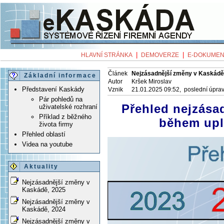
|
|
HLAVNÍ STRÁNKA
DEMOVERZE
E-DOKUMEN
Článek
Nejzásadnější změny v Kaskádě
Základní informace
Autor
Kršek Miroslav
Představení Kaskády
Vznik
21.01.2025 09:52, poslední úpra
Pár pohledů na
Přehled nejzása
uživatelské rozhraní
Příklad z běžného
během upl
života firmy
Přehled oblastí
Videa na youtube
Aktuality
Nejzásadnější změny v
Kaskádě, 2025
Nejzásadnější změny v
Kaskádě, 2024
Nejzásadnější změny v