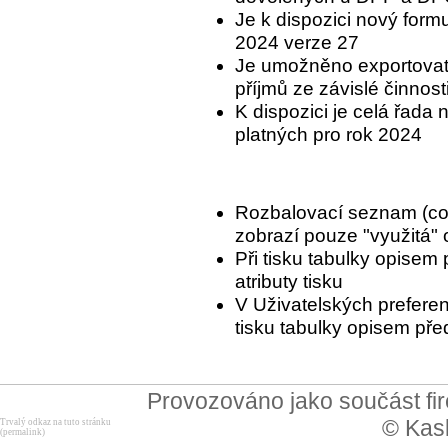
Je k dispozici nový formu
2024 verze 27
Je umožněno exportovat
příjmů ze závislé činnost
K dispozici je celá řada
platných pro rok 2024
Rozbalovací seznam (c
zobrazí pouze "využitá"
Při tisku tabulky opisem
atributy tisku
V Uživatelských preferenc
tisku tabulky opisem pře
Provozováno jako součást f
© Kask
Trvalý odkaz na tuto stránku
(permalink)