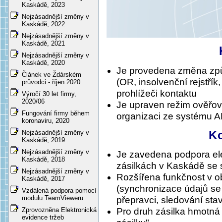
Kaskádě, 2023
Nejzásadnější změny v
Kaskádě, 2022
Nejzásadnější změny v
Kaskádě, 2021
Nejzásadnější změny v
Kaskádě, 2020
Je provedena změna způ
Článek ve Ždárském
(OR, insolvenční rejstřík
průvodci - říjen 2020
prohlížeči kontaktu
Výročí 30 let firmy,
2020/06
Je upraven režim ověřová
Fungování firmy během
organizaci ze systému 
koronaviru, 2020
K
Nejzásadnější změny v
Kaskádě, 2019
Nejzásadnější změny v
Je zavedena podpora el
Kaskádě, 2018
zásilkách v Kaskádě se 
Nejzásadnější změny v
Rozšířena funkčnost v o
Kaskádě, 2017
(synchronizace údajů se
Vzdálená podpora pomocí
modulu TeamVieweru
přepravci, sledování stavu
Zprovozněna Elektronická
Pro druh zásilka hmotná
evidence tržeb