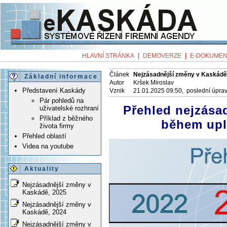
|
|
HLAVNÍ STRÁNKA
DEMOVERZE
E-DOKUMEN
Článek
Nejzásadnější změny v Kaskádě
Základní informace
Autor
Kršek Miroslav
Představení Kaskády
Vznik
21.01.2025 09:50, poslední úpra
Pár pohledů na
Přehled nejzása
uživatelské rozhraní
Příklad z běžného
během upl
života firmy
Přehled oblastí
Videa na youtube
Aktuality
Nejzásadnější změny v
Kaskádě, 2025
Nejzásadnější změny v
Kaskádě, 2024
Nejzásadnější změny v