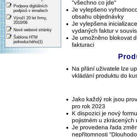
"všechno co jde"
Podpora digitálních
Je vylepšeno vyhodnoco
podpisů v emailech
obsahu objednávky
Výročí 20 let firmy,
2010/06
Je vylepšena inicializac
vydaných faktur v souvis
Nové webové stránky
Je umožněno blokovat do
Šablona HTM
jednoduchého(1)
fakturaci
Prod
Na přání uživatele lze up
vkládání produktu do ku
Jako každý rok jsou pro
pro rok 2023
K dispozici je nový form
pojistném u zkrácených
Je provedena řada změn 
nepřítomnosti "Dlouhodo