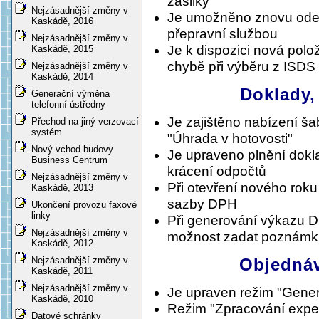
zásilky"
Nejzásadnější změny v
Je umožněno znovu odesl
Kaskádě, 2016
přepravní službou
Nejzásadnější změny v
Je k dispozici nová polo
Kaskádě, 2015
chybě při výběru z ISDS
Nejzásadnější změny v
Kaskádě, 2014
Doklady,
Generační výměna
telefonní ústředny
Je zajištěno nabízení š
Přechod na jiný verzovací
systém
"Úhrada v hotovosti"
Nový vchod budovy
Je upraveno plnění dokl
Business Centrum
krácení odpočtů
Nejzásadnější změny v
Při otevření nového roku
Kaskádě, 2013
sazby DPH
Ukončení provozu faxové
linky
Při generování výkazu D
Nejzásadnější změny v
možnost zadat poznámku
Kaskádě, 2012
Objednáv
Nejzásadnější změny v
Kaskádě, 2011
Nejzásadnější změny v
Je upraven režim "Gener
Kaskádě, 2010
Režim "Zpracování expe
Datové schránky