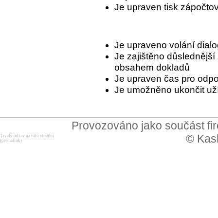
Je upraven tisk zápočtov
Je upraveno volání dial
Je zajištěno důslednější
obsahem dokladů
Je upraven čas pro odpoje
Je umožněno ukončit už
Provozováno jako součást f
© Kask
Trvalý odkaz na tuto stránku
(permalink)