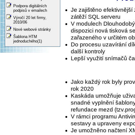
Podpora digitálních
Je zajištěno efektivnějš
podpisů v emailech
zátěží SQL serveru
Výročí 20 let firmy,
2010/06
V modulech Dlouhodobý 
Nové webové stránky
dispozici nová tisková s
Šablona HTM
zařazeného v určitém ob
jednoduchého(1)
Do procesu uzavírání dí
další kontroly
Lepší využití snímačů č
Jako každý rok byly prov
rok 2020
Kaskáda umožňuje uživat
snadné vyplnění šablony
refundace mezd (tzv.prog
V rámci programu Antivir
sestavy a upraveny export
Je umožněno načtení X