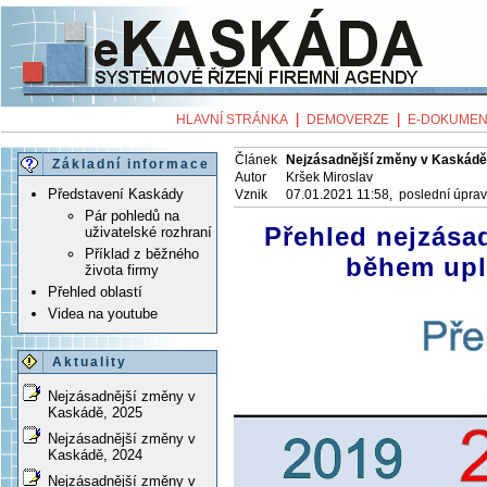
|
|
HLAVNÍ STRÁNKA
DEMOVERZE
E-DOKUMEN
Článek
Nejzásadnější změny v Kaskádě
Základní informace
Autor
Kršek Miroslav
Představení Kaskády
Vznik
07.01.2021 11:58, poslední úpra
Pár pohledů na
Přehled nejzása
uživatelské rozhraní
Příklad z běžného
během upl
života firmy
Přehled oblastí
Videa na youtube
Aktuality
Nejzásadnější změny v
Kaskádě, 2025
Nejzásadnější změny v
Kaskádě, 2024
Nejzásadnější změny v