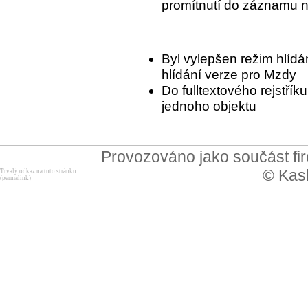
promítnutí do záznamu n
Byl vylepšen režim hlídá
hlídání verze pro Mzdy
Do fulltextového rejstřík
jednoho objektu
Provozováno jako součást f
© Kask
Trvalý odkaz na tuto stránku
(permalink)