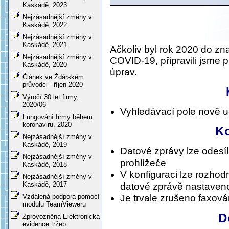
Kaskádě, 2023
Nejzásadnější změny v
Kaskádě, 2022
Nejzásadnější změny v
Kaskádě, 2021
Ačkoliv byl rok 2020 do zn
Nejzásadnější změny v
COVID-19, připravili jsme 
Kaskádě, 2020
úprav.
Článek ve Ždárském
průvodci - říjen 2020
Výročí 30 let firmy,
2020/06
Vyhledávací pole nově 
Fungování firmy během
koronaviru, 2020
K
Nejzásadnější změny v
Kaskádě, 2019
Datové zprávy lze odesíl
Nejzásadnější změny v
prohlížeče
Kaskádě, 2018
V konfiguraci lze rozhod
Nejzásadnější změny v
Kaskádě, 2017
datové zprávě nastaveno
Vzdálená podpora pomocí
Je trvale zrušeno faxov
modulu TeamVieweru
D
Zprovozněna Elektronická
evidence tržeb