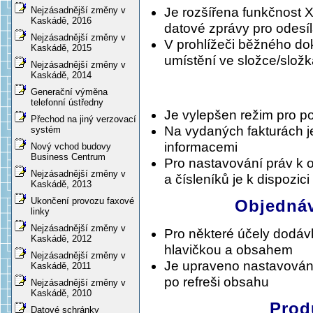
Nejzásadnější změny v
Je rozšířena funkčnost 
Kaskádě, 2016
datové zprávy pro odesí
Nejzásadnější změny v
V prohlížeči běžného do
Kaskádě, 2015
umístění ve složce/slož
Nejzásadnější změny v
Kaskádě, 2014
Generační výměna
telefonní ústředny
Je vylepšen režim pro p
Přechod na jiný verzovací
Na vydaných fakturách j
systém
informacemi
Nový vchod budovy
Business Centrum
Pro nastavování práv k o
Nejzásadnější změny v
a čísleníků je k dispozic
Kaskádě, 2013
Ukončení provozu faxové
Objednáv
linky
Nejzásadnější změny v
Pro některé účely dodáv
Kaskádě, 2012
hlavičkou a obsahem
Nejzásadnější změny v
Je upraveno nastavování
Kaskádě, 2011
po refreši obsahu
Nejzásadnější změny v
Kaskádě, 2010
Prod
Datové schránky