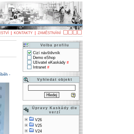
|
|
STVÍ
KONTAKTY
ZAMĚSTNÁNÍ
Volba profilu
Cizí návštěvník
Demo eShop
Uživatel eKaskády
#
Intranet
#
íběh -
Vyhledat objekt
Úpravy Kaskády dle
verzí
V26
V25
V24