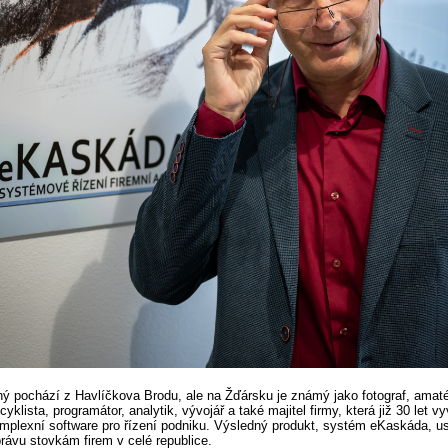
ý pochází z Havlíčkova Brodu, ale na Žďársku je známý jako fotograf, amat
yklista, programátor, analytik, vývojář a také majitel firmy, která již 30 let vyv
mplexní software pro řízení podniku. Výsledný produkt, systém eKaskáda, u
právu stovkám firem v celé republice.