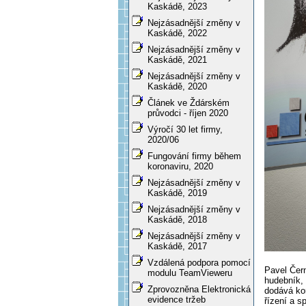
Kaskádě, 2023
Nejzásadnější změny v
Kaskádě, 2022
Nejzásadnější změny v
Kaskádě, 2021
Nejzásadnější změny v
Kaskádě, 2020
Článek ve Ždárském
průvodci - říjen 2020
Výročí 30 let firmy,
2020/06
Fungování firmy během
koronaviru, 2020
Nejzásadnější změny v
Kaskádě, 2019
Nejzásadnější změny v
Kaskádě, 2018
Nejzásadnější změny v
Kaskádě, 2017
Vzdálená podpora pomocí
Pavel Čern
modulu TeamVieweru
hudebník, c
Zprovozněna Elektronická
dodává ko
evidence tržeb
řízení a s