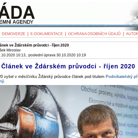
|
|
|
|
DEMOVERZE
E-DOKUMENTACE
OCHRANA OSOBNÍCH ÚDAJŮ
AUTOR
ánek ve Ždárském průvodci - říjen 2020
šek Miroslav
.10.2020 10:13, poslední úprava 30.10.2020 10:19
Článek ve Ždárském průvodci - říjen 2020
020 vyšel v měsíčníku Žďárský průvodce článek pod titulem
Podnikatelský př
ný
.