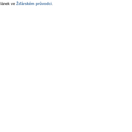
 článek ve
Žďárském průvodci
.