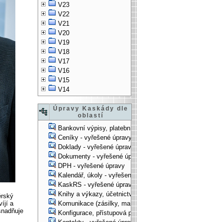
V23
V22
V21
V20
V19
V18
V17
V16
V15
V14
Úpravy Kaskády dle
oblastí
Bankovní výpisy, platební příkazy - vyřešené úpravy
Ceníky - vyřešené úpravy
Doklady - vyřešené úpravy
Dokumenty - vyřešené úpravy
DPH - vyřešené úpravy
Kalendář, úkoly - vyřešené úpravy
KaskRS - vyřešené úpravy
Knihy a výkazy, účetnictví - vyřešené úpravy
érský
íjí a
Komunikace (zásilky, mail-systém, ...) - vyřešené úpravy
snadňuje
Konfigurace, přístupová práva, ... - vyřešené úpravy