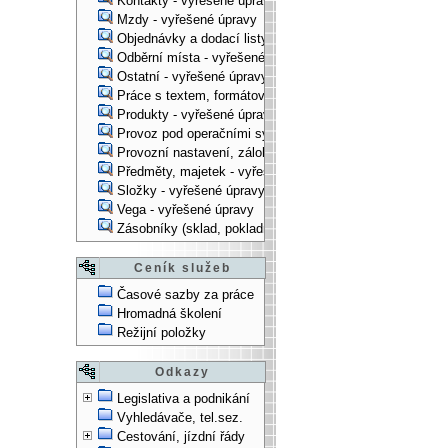
Kontakty - vyřešené úpravy
Mzdy - vyřešené úpravy
Objednávky a dodací listy - vyřešené úpravy
Odběrní místa - vyřešené úpravy
Ostatní - vyřešené úpravy
Práce s textem, formátování, ... - vyřešené úpravy
Produkty - vyřešené úpravy
Provoz pod operačními systémy, technologické věci - vy
Provozní nastavení, zálohování, instalace, ... - vyřešen
Předměty, majetek - vyřešené úpravy
Složky - vyřešené úpravy
Vega - vyřešené úpravy
Zásobníky (sklad, pokladna, bank. účet) - vyřešené úpra
Ceník služeb
Časové sazby za práce
Hromadná školení
Režijní položky
Odkazy
Legislativa a podnikání
Vyhledávače, tel.sez.
Cestování, jízdní řády