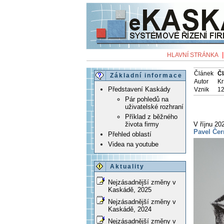
HLAVNÍ STRÁNKA
Článek
Čl
Základní informace
Autor
Kr
Představení Kaskády
Vznik
12
Pár pohledů na
uživatelské rozhraní
Příklad z běžného
V říjnu 2
života firmy
Pavel Čer
Přehled oblastí
Videa na youtube
Aktuality
Nejzásadnější změny v
Kaskádě, 2025
Nejzásadnější změny v
Kaskádě, 2024
Nejzásadnější změny v