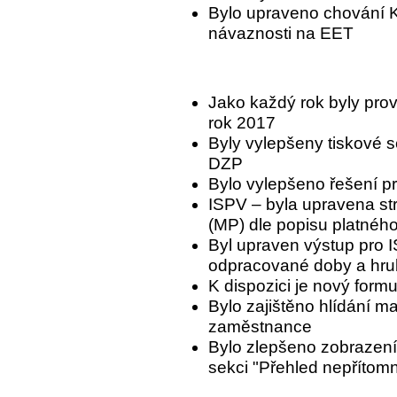
Bylo upraveno chování K
návaznosti na EET
Jako každý rok byly prov
rok 2017
Byly vylepšeny tiskové s
DZP
Bylo vylepšeno řešení 
ISPV – byla upravena st
(MP) dle popisu platnéh
Byl upraven výstup pro I
odpracované doby a hr
K dispozici je nový for
Bylo zajištěno hlídání m
zaměstnance
Bylo zlepšeno zobrazení
sekci "Přehled nepřítomno