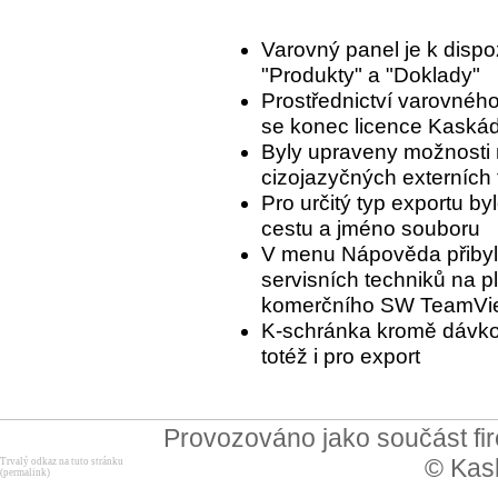
Varovný panel je k dispo
"Produkty" a "Doklady"
Prostřednictví varovného
se konec licence Kaská
Byly upraveny možnosti 
cizojazyčných externích 
Pro určitý typ exportu b
cestu a jméno souboru
V menu Nápověda přibyla
servisních techniků na p
komerčního SW TeamVi
K-schránka kromě dávko
totéž i pro export
Provozováno jako součást f
© Kask
Trvalý odkaz na tuto stránku
(permalink)