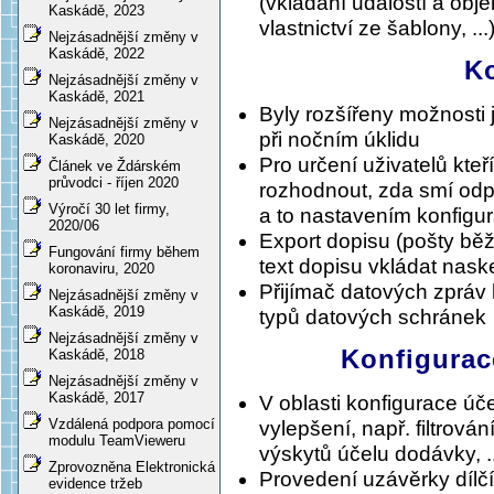
(vkládání událostí a obje
Kaskádě, 2023
vlastnictví ze šablony, ...
Nejzásadnější změny v
Kaskádě, 2022
K
Nejzásadnější změny v
Kaskádě, 2021
Byly rozšířeny možnosti 
Nejzásadnější změny v
při nočním úklidu
Kaskádě, 2020
Pro určení uživatelů kteř
Článek ve Ždárském
průvodci - říjen 2020
rozhodnout, zda smí odp
Výročí 30 let firmy,
a to nastavením konfigu
2020/06
Export dopisu (pošty bě
Fungování firmy během
text dopisu vkládat nas
koronaviru, 2020
Přijímač datových zpráv
Nejzásadnější změny v
Kaskádě, 2019
typů datových schránek
Nejzásadnější změny v
Konfigurac
Kaskádě, 2018
Nejzásadnější změny v
Kaskádě, 2017
V oblasti konfigurace úč
Vzdálená podpora pomocí
vylepšení, např. filtrov
modulu TeamVieweru
výskytů účelu dodávky, ..
Zprovozněna Elektronická
Provedení uzávěrky dílč
evidence tržeb