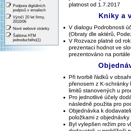
platnost od 1.7.2017
Podpora digitálních
podpisů v emailech
Kniky a v
Výročí 20 let firmy,
2010/06
V dialogu Podrobnosti ú
Nové webové stránky
(Obraty dle aktérů, Pode
Šablona HTM
V Rozvaze platné od ro
jednoduchého(1)
prezentaci hodnot ve slou
prezentováno na portále
Objednáv
Při tvorbě řádků v obsa
přenosem z K-schránky l
limitů stanovených u pro
Pro jednotlivé účely dodá
následně použita pro po
Objednávka k dodavatel
položkami z objednávky
Byl vylepšen režim pro 
dodavateli, v prohlížeči