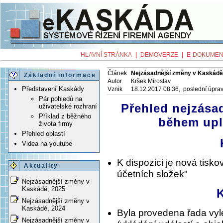
|
|
HLAVNÍ STRÁNKA
DEMOVERZE
E-DOKUMEN
Článek
Nejzásadnější změny v Kaskádě
Základní informace
Autor
Kršek Miroslav
Představení Kaskády
Vznik
18.12.2017 08:36, poslední úpra
Pár pohledů na
Přehled nejzása
uživatelské rozhraní
Příklad z běžného
během upl
života firmy
Přehled oblastí
Videa na youtube
K dispozici je nová tisk
Aktuality
účetních složek"
Nejzásadnější změny v
Kaskádě, 2025
Nejzásadnější změny v
Kaskádě, 2024
Byla provedena řada vyl
Nejzásadnější změny v