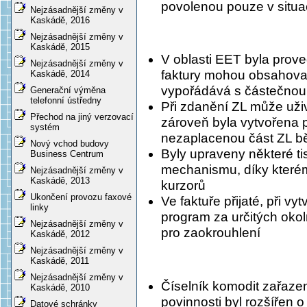
povolenou pouze v situac
Nejzásadnější změny v
Kaskádě, 2016
Nejzásadnější změny v
Kaskádě, 2015
V oblasti EET byla prov
Nejzásadnější změny v
faktury mohou obsahovat
Kaskádě, 2014
vypořádává s částečnou 
Generační výměna
telefonní ústředny
Při zdanění ZL může uživ
Přechod na jiný verzovací
zároveň byla vytvořena 
systém
nezaplacenou část ZL b
Nový vchod budovy
Byly upraveny některé ti
Business Centrum
mechanismu, díky které
Nejzásadnější změny v
Kaskádě, 2013
kurzorů
Ukončení provozu faxové
Ve faktuře přijaté, při vy
linky
program za určitých oko
Nejzásadnější změny v
pro zaokrouhlení
Kaskádě, 2012
Nejzásadnější změny v
Kaskádě, 2011
Nejzásadnější změny v
Číselník komodit zařaz
Kaskádě, 2010
povinnosti byl rozšířen o
Datové schránky