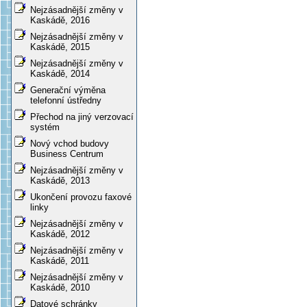
Nejzásadnější změny v
Kaskádě, 2016
Nejzásadnější změny v
Kaskádě, 2015
Nejzásadnější změny v
Kaskádě, 2014
Generační výměna
telefonní ústředny
Přechod na jiný verzovací
systém
Nový vchod budovy
Business Centrum
Nejzásadnější změny v
Kaskádě, 2013
Ukončení provozu faxové
linky
Nejzásadnější změny v
Kaskádě, 2012
Nejzásadnější změny v
Kaskádě, 2011
Nejzásadnější změny v
Kaskádě, 2010
Datové schránky