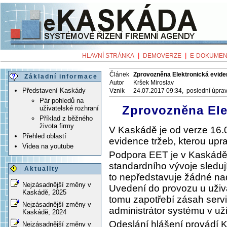
|
|
HLAVNÍ STRÁNKA
DEMOVERZE
E-DOKUMEN
Článek
Zprovozněna Elektronická evide
Základní informace
Autor
Kršek Miroslav
Představení Kaskády
Vznik
24.07.2017 09:34, poslední úpra
Pár pohledů na
Zprovozněna Ele
uživatelské rozhraní
Příklad z běžného
života firmy
V Kaskádě je od verze 16.
Přehled oblastí
evidence tržeb, kterou upr
Videa na youtube
Podpora EET je v Kaskádě
standardního vývoje sledují
Aktuality
to nepředstavuje žádné na
Nejzásadnější změny v
Uvedení do provozu u uživa
Kaskádě, 2025
tomu zapotřebí zásah servi
Nejzásadnější změny v
administrátor systému v uži
Kaskádě, 2024
Odeslání hlášení provádí 
Nejzásadnější změny v