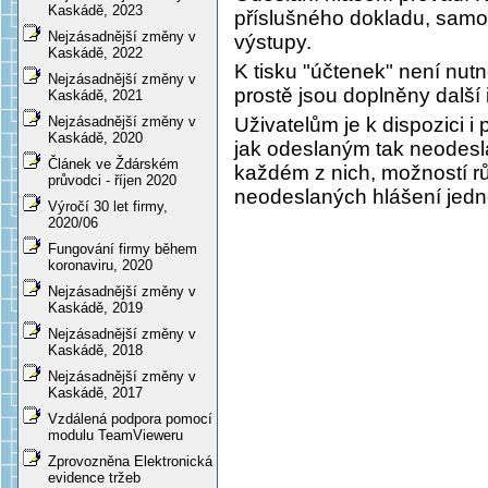
Kaskádě, 2023
příslušného dokladu, samoz
Nejzásadnější změny v
výstupy.
Kaskádě, 2022
K tisku "účtenek" není nut
Nejzásadnější změny v
prostě jsou doplněny další
Kaskádě, 2021
Uživatelům je k dispozici 
Nejzásadnější změny v
Kaskádě, 2020
jak odeslaným tak neodesl
Článek ve Ždárském
každém z nich, možností rů
průvodci - říjen 2020
neodeslaných hlášení jedn
Výročí 30 let firmy,
2020/06
Fungování firmy během
koronaviru, 2020
Nejzásadnější změny v
Kaskádě, 2019
Nejzásadnější změny v
Kaskádě, 2018
Nejzásadnější změny v
Kaskádě, 2017
Vzdálená podpora pomocí
modulu TeamVieweru
Zprovozněna Elektronická
evidence tržeb