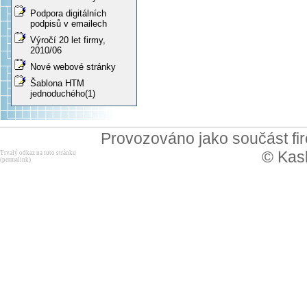
Podpora digitálních
podpisů v emailech
Výročí 20 let firmy,
2010/06
Nové webové stránky
Šablona HTM
jednoduchého(1)
Provozováno jako součást f
© Kask
Trvalý odkaz na tuto stránku
(permalink)