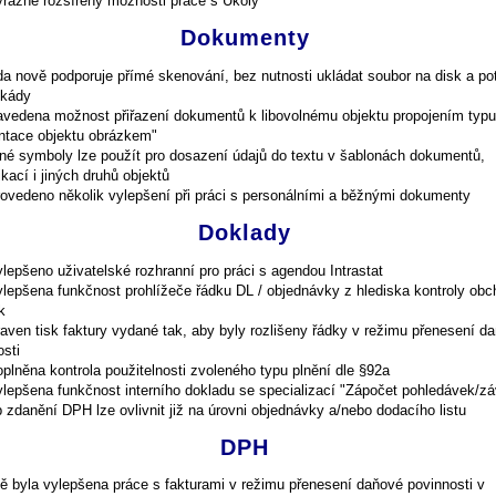
ýrazně rozšířeny možnosti práce s Úkoly
Dokumenty
a nově podporuje přímé skenování, bez nutnosti ukládat soubor na disk a pot
skády
avedena možnost přiřazení dokumentů k libovolnému objektu propojením typu
ntace objektu obrázkem"
né symboly lze použít pro dosazení údajů do textu v šablonách dokumentů,
kací i jiných druhů objektů
rovedeno několik vylepšení při práci s personálními a běžnými dokumenty
Doklady
ylepšeno uživatelské rozhranní pro práci s agendou Intrastat
ylepšena funkčnost prohlížeče řádku DL / objednávky z hlediska kontroly ob
k
raven tisk faktury vydané tak, aby byly rozlišeny řádky v režimu přenesení d
osti
oplněna kontrola použitelnosti zvoleného typu plnění dle §92a
ylepšena funkčnost interního dokladu se specializací "Zápočet pohledávek/z
 zdanění DPH lze ovlivnit již na úrovni objednávky a/nebo dodacího listu
DPH
ě byla vylepšena práce s fakturami v režimu přenesení daňové povinnosti v