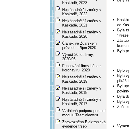
Byly v
Kaskádě, 2023
Nejzásadnější změny v
Kaskádě, 2022
Kaskád
Nejzásadnější změny v
do Ka
Kaskádě, 2021
Byla z
Nejzásadnější změny v
"Preze
Kaskádě, 2020
Zástup
Článek ve Ždárském
komuni
průvodci - říjen 2020
Bylo p
Výročí 30 let firmy,
2020/06
Fungování firmy během
koronaviru, 2020
Bylo v
Byla v
Nejzásadnější změny v
přiráže
Kaskádě, 2019
Byl up
Nejzásadnější změny v
povinn
Kaskádě, 2018
Byla d
Nejzásadnější změny v
Byla v
Kaskádě, 2017
Způsob
Vzdálená podpora pomocí
modulu TeamVieweru
Zprovozněna Elektronická
Výrazn
evidence tržeb