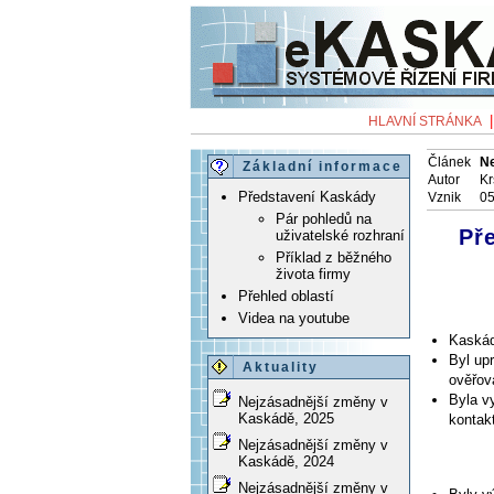
HLAVNÍ STRÁNKA
Článek
Ne
Základní informace
Autor
Kr
Představení Kaskády
Vznik
05
Pár pohledů na
Př
uživatelské rozhraní
Příklad z běžného
života firmy
Přehled oblastí
Videa na youtube
Kaskád
Byl up
Aktuality
ověřov
Byla v
Nejzásadnější změny v
Kaskádě, 2025
kontak
Nejzásadnější změny v
Kaskádě, 2024
Nejzásadnější změny v