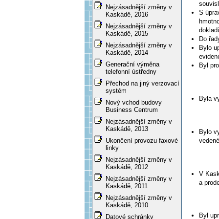
souvis
Nejzásadnější změny v
S úpra
Kaskádě, 2016
hmotno
Nejzásadnější změny v
doklad
Kaskádě, 2015
Do řad
Nejzásadnější změny v
Bylo u
Kaskádě, 2014
eviden
Generační výměna
Byl pr
telefonní ústředny
Přechod na jiný verzovací
systém
Byla v
Nový vchod budovy
Business Centrum
Nejzásadnější změny v
Kaskádě, 2013
Bylo v
vedené
Ukončení provozu faxové
linky
Nejzásadnější změny v
Kaskádě, 2012
V Kask
Nejzásadnější změny v
a prod
Kaskádě, 2011
Nejzásadnější změny v
Kaskádě, 2010
Byl up
Datové schránky