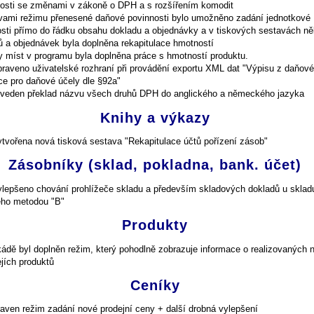
losti se změnami v zákoně o DPH a s rozšířením komodit
vami režimu přenesené daňové povinnosti bylo umožněno zadání jednotkové
sti přímo do řádku obsahu dokladu a objednávky a v tiskových sestavách ně
ů a objednávek byla doplněna rekapitulace hmotností
y míst v programu byla doplněna práce s hmotností produktu.
praveno uživatelské rozhraní při provádění exportu XML dat "Výpisu z daňové
ce pro daňové účely dle §92a"
oveden překlad názvu všech druhů DPH do anglického a německého jazyka
Knihy a výkazy
ytvořena nová tisková sestava "Rekapitulace účtů pořízení zásob"
Zásobníky (sklad, pokladna, bank. účet)
ylepšeno chování prohlížeče skladu a především skladových dokladů u sklad
ho metodou "B"
Produkty
ádě byl doplněn režim, který pohodlně zobrazuje informace o realizovaných
ejích produktů
Ceníky
raven režim zadání nové prodejní ceny + další drobná vylepšení