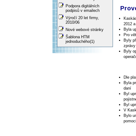
Podpora digitálních
Prov
podpisů v emailech
Výročí 20 let firmy,
Kaskád
2010/06
2012 a
Byla u
Nové webové stránky
Pro vět
Šablona HTM
Byly p
jednoduchého(1)
zprávy
Byly o
operač
Dle pl
Byla p
daní
Byl up
pojist
Byl up
V Kask
Bylo u
pomocí