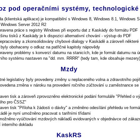
oz pod operačními systémy, technologické
a (klientská aplikace) je kompatibilní s Windows 8, Windows 8.1, Windows S
 Windows Server 2012 R2
pravena práce s registry Windows při exportu dat z Kaskády do formátu PDF
šinu tisků z Kaskády je k dispozici alternativní chování - výstup do PDF
řepracovány a zkonsolidovány chybové dialogy v Kaskádě a zároveň některé
 byly obohaceny o odkaz na patřičné kapitoly nápovědy
praveny problémy s konverzí datumu na stanicích, kde je formát datumu na ú
ního systému nastaven na "dd. mm. RRRR" (tedy tam, kde obsahuje mezery
Mzdy
atné legislativy byly provedeny změny u neplaceného volna a zdravotního poji
rovedena změna v nároku na provedení ročního zúčtování u zaměstnance se s
raven tisk a zároveň zprovozněno elektronické podání formuláře "Přehled o vý
ného pro ČSSZ"
raven tisk "Příloha k žádosti o dávky" a změněno odesílání přehledu ve form
ádě je nyní umožněno pracovat s tarifními třídami
možněno vyúčtování mzdových nákladů evidovaných v objednávce od zákaz
 interního dokladu
KaskRS