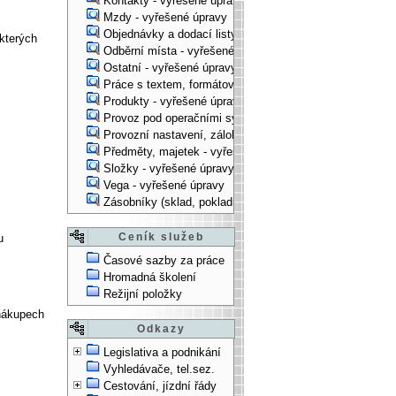
Kontakty - vyřešené úpravy
Mzdy - vyřešené úpravy
Objednávky a dodací listy - vyřešené úpravy
kterých
Odběrní místa - vyřešené úpravy
Ostatní - vyřešené úpravy
Práce s textem, formátování, ... - vyřešené úpravy
Produkty - vyřešené úpravy
Provoz pod operačními systémy, technologické věci - vy
Provozní nastavení, zálohování, instalace, ... - vyřešen
Předměty, majetek - vyřešené úpravy
Složky - vyřešené úpravy
Vega - vyřešené úpravy
Zásobníky (sklad, pokladna, bank. účet) - vyřešené úpra
Ceník služeb
u
Časové sazby za práce
Hromadná školení
Režijní položky
 nákupech
Odkazy
Legislativa a podnikání
Vyhledávače, tel.sez.
Cestování, jízdní řády