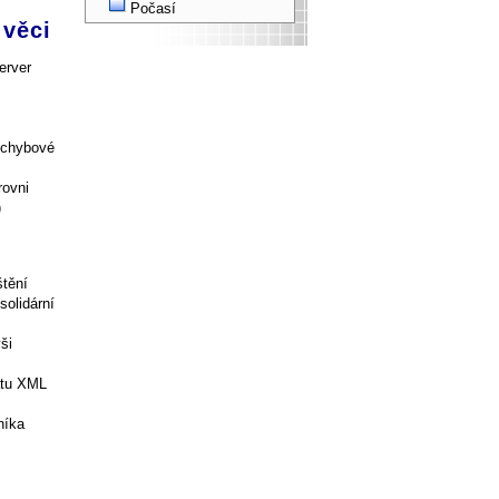
Počasí
 věci
erver
 chybové
rovni
)
štění
olidární
ši
átu XML
níka