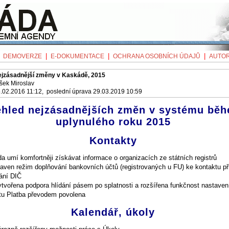
|
|
|
|
DEMOVERZE
E-DOKUMENTACE
OCHRANA OSOBNÍCH ÚDAJŮ
AUTOR
jzásadnější změny v Kaskádě, 2015
šek Miroslav
.02.2016 11:12, poslední úprava 29.03.2019 10:59
ehled nejzásadnějších změn v systému bě
uplynulého roku 2015
Kontakty
a umí komfortněji získávat informace o organizacích ze státních registrů
raven režim doplňování bankovních účtů (registrovaných u FU) ke kontaktu př
ání DIČ
ytvořena podpora hlídání pásem po splatnosti a rozšířena funkčnost nastaven
tu Platba převodem povolena
Kalendář, úkoly