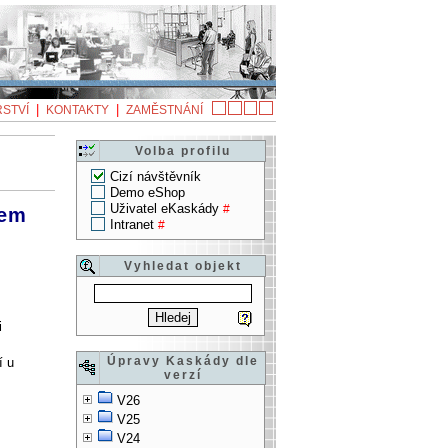
|
|
STVÍ
KONTAKTY
ZAMĚSTNÁNÍ
Volba profilu
Cizí návštěvník
Demo eShop
Uživatel eKaskády
#
hem
Intranet
#
Vyhledat objekt
i
Úpravy Kaskády dle
í u
verzí
V26
V25
V24