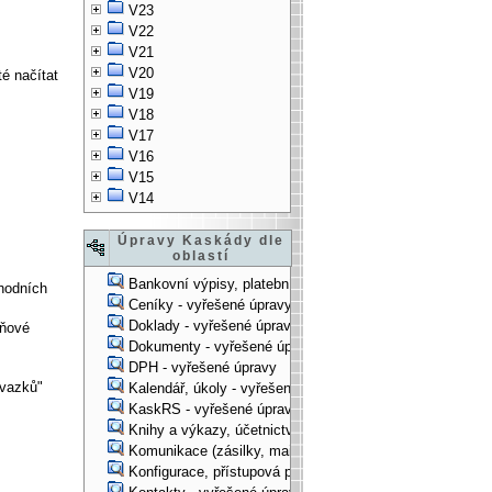
V23
V22
V21
V20
é načítat
V19
V18
V17
V16
V15
V14
Úpravy Kaskády dle
oblastí
Bankovní výpisy, platební příkazy - vyřešené úpravy
chodních
Ceníky - vyřešené úpravy
Doklady - vyřešené úpravy
aňové
Dokumenty - vyřešené úpravy
DPH - vyřešené úpravy
ávazků"
Kalendář, úkoly - vyřešené úpravy
KaskRS - vyřešené úpravy
Knihy a výkazy, účetnictví - vyřešené úpravy
Komunikace (zásilky, mail-systém, ...) - vyřešené úpravy
Konfigurace, přístupová práva, ... - vyřešené úpravy