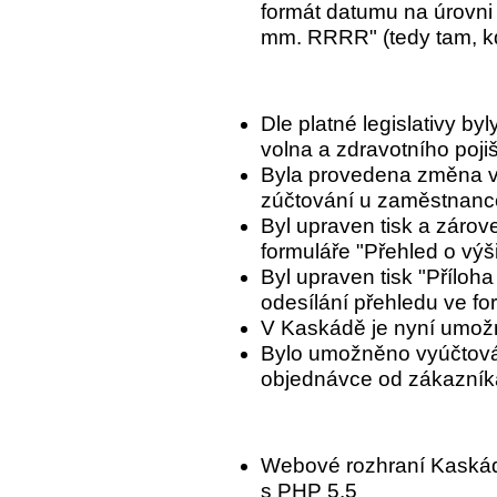
formát datumu na úrovni
mm. RRRR" (tedy tam, k
Dle platné legislativy 
volna a zdravotního pojiš
Byla provedena změna v
zúčtování u zaměstnance
Byl upraven tisk a záro
formuláře "Přehled o výš
Byl upraven tisk "Příloh
odesílání přehledu ve f
V Kaskádě je nyní umožně
Bylo umožněno vyúčtová
objednávce od zákazník
Webové rozhraní Kaskády
s PHP 5.5