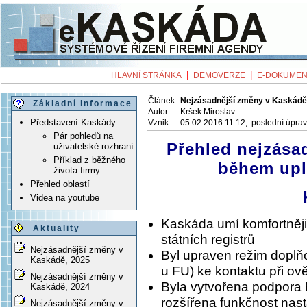
|
|
HLAVNÍ STRÁNKA
DEMOVERZE
E-DOKUMEN
Článek
Nejzásadnější změny v Kaskádě
Základní informace
Autor
Kršek Miroslav
Představení Kaskády
Vznik
05.02.2016 11:12, poslední úpra
Pár pohledů na
Přehled nejzása
uživatelské rozhraní
Příklad z běžného
během upl
života firmy
Přehled oblastí
Videa na youtube
Kaskáda umí komfortněji
Aktuality
státních registrů
Nejzásadnější změny v
Byl upraven režim doplň
Kaskádě, 2025
u FU) ke kontaktu při ov
Nejzásadnější změny v
Byla vytvořena podpora 
Kaskádě, 2024
rozšířena funkčnost nas
Nejzásadnější změny v