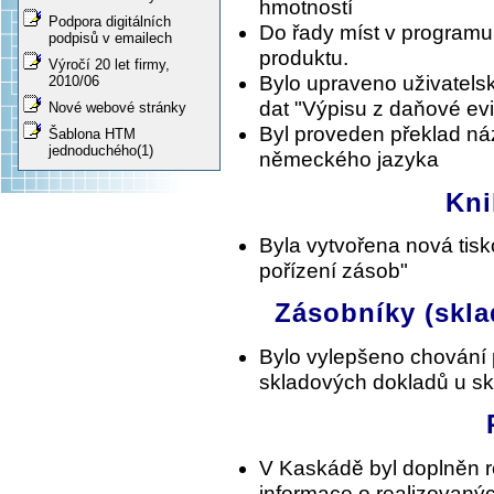
hmotností
Podpora digitálních
Do řady míst v programu
podpisů v emailech
produktu.
Výročí 20 let firmy,
Bylo upraveno uživatels
2010/06
dat "Výpisu z daňové ev
Nové webové stránky
Byl proveden překlad n
Šablona HTM
jednoduchého(1)
německého jazyka
Kni
Byla vytvořena nová tis
pořízení zásob"
Zásobníky (skla
Bylo vylepšeno chování 
skladových dokladů u s
V Kaskádě byl doplněn r
informace o realizovaný