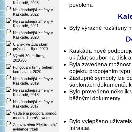
Kaskádě, 2023
povolena
Nejzásadnější změny v
Kaskádě, 2022
Kal
Nejzásadnější změny v
Kaskádě, 2021
Byly výrazně rozšířeny 
Nejzásadnější změny v
Kaskádě, 2020
D
Článek ve Ždárském
průvodci - říjen 2020
Kaskáda nově podporuje 
Výročí 30 let firmy,
ukládat soubor na disk a
2020/06
Byla zavedena možnost 
Fungování firmy během
objektu propojením typu
koronaviru, 2020
Zástupné symboly lze po
Nejzásadnější změny v
Kaskádě, 2019
šablonách dokumentů, ko
Nejzásadnější změny v
Bylo provedeno několik v
Kaskádě, 2018
běžnými dokumenty
Nejzásadnější změny v
Kaskádě, 2017
Vzdálená podpora pomocí
modulu TeamVieweru
Bylo vylepšeno uživatel
Zprovozněna Elektronická
Intrastat
evidence tržeb