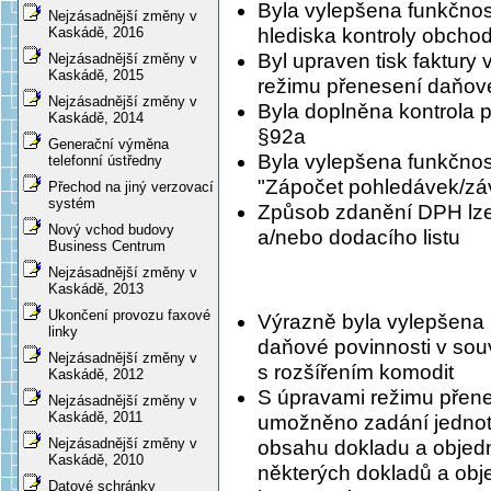
Byla vylepšena funkčnos
Nejzásadnější změny v
hlediska kontroly obchod
Kaskádě, 2016
Byl upraven tisk faktury 
Nejzásadnější změny v
Kaskádě, 2015
režimu přenesení daňové
Nejzásadnější změny v
Byla doplněna kontrola p
Kaskádě, 2014
§92a
Generační výměna
Byla vylepšena funkčnost
telefonní ústředny
"Zápočet pohledávek/zá
Přechod na jiný verzovací
systém
Způsob zdanění DPH lze o
Nový vchod budovy
a/nebo dodacího listu
Business Centrum
Nejzásadnější změny v
Kaskádě, 2013
Ukončení provozu faxové
Výrazně byla vylepšena 
linky
daňové povinnosti v sou
Nejzásadnější změny v
s rozšířením komodit
Kaskádě, 2012
S úpravami režimu přene
Nejzásadnější změny v
Kaskádě, 2011
umožněno zadání jednot
Nejzásadnější změny v
obsahu dokladu a objedn
Kaskádě, 2010
některých dokladů a obj
Datové schránky