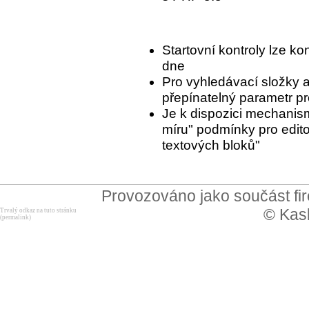
Startovní kontroly lze ko
dne
Pro vyhledávací složky 
přepínatelný parametr p
Je k dispozici mechanis
míru" podmínky pro edito
textových bloků"
Provozováno jako součást f
© Kask
Trvalý odkaz na tuto stránku
(permalink)