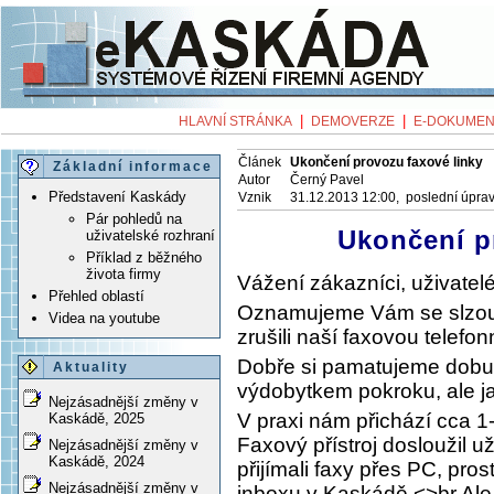
|
|
HLAVNÍ STRÁNKA
DEMOVERZE
E-DOKUMEN
Článek
Ukončení provozu faxové linky
Základní informace
Autor
Černý Pavel
Představení Kaskády
Vznik
31.12.2013 12:00, poslední úpra
Pár pohledů na
Ukončení p
uživatelské rozhraní
Příklad z běžného
života firmy
Vážení zákazníci, uživatel
Přehled oblastí
Oznamujeme Vám se slzou 
Videa na youtube
zrušili naší faxovou telefonn
Dobře si pamatujeme dobu,
Aktuality
výdobytkem pokroku, ale jak
Nejzásadnější změny v
V praxi nám přichází cca 1-
Kaskádě, 2025
Faxový přístroj dosloužil 
Nejzásadnější změny v
Kaskádě, 2024
přijímali faxy přes PC, pro
Nejzásadnější změny v
inboxu v Kaskádě.<>br Ale i