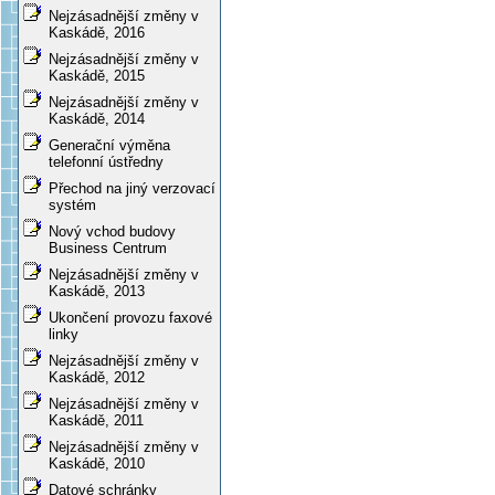
Nejzásadnější změny v
Kaskádě, 2016
Nejzásadnější změny v
Kaskádě, 2015
Nejzásadnější změny v
Kaskádě, 2014
Generační výměna
telefonní ústředny
Přechod na jiný verzovací
systém
Nový vchod budovy
Business Centrum
Nejzásadnější změny v
Kaskádě, 2013
Ukončení provozu faxové
linky
Nejzásadnější změny v
Kaskádě, 2012
Nejzásadnější změny v
Kaskádě, 2011
Nejzásadnější změny v
Kaskádě, 2010
Datové schránky