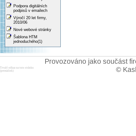
Podpora digitálních
podpisů v emailech
Výročí 20 let firmy,
2010/06
Nové webové stránky
Šablona HTM
jednoduchého(1)
Provozováno jako součást f
© Kask
Trvalý odkaz na tuto stránku
(permalink)