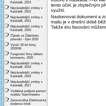
Kaskádě, 2023
tento účel, je zbytečným p
Nejzásadnější změny v
využití.
Kaskádě, 2022
Naskenovat dokument a zda
Nejzásadnější změny v
Kaskádě, 2021
mailu je v dnešní době běž
Takže éru faxování můžeme
Nejzásadnější změny v
Kaskádě, 2020
Článek ve Ždárském
průvodci - říjen 2020
Výročí 30 let firmy,
2020/06
Fungování firmy během
koronaviru, 2020
Nejzásadnější změny v
Kaskádě, 2019
Nejzásadnější změny v
Kaskádě, 2018
Nejzásadnější změny v
Kaskádě, 2017
Vzdálená podpora pomocí
modulu TeamVieweru
Zprovozněna Elektronická
evidence tržeb