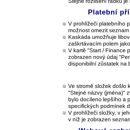
Stejné rozlišení řádků je
Platební př
V prohlížeči platebního p
možnost omezit seznam 
Kaskáda umožňuje libovo
zaškrtávacím polem jako
V kartě "Start / Finance
zobrazen nový údaj "Pení
disponibilní zůstatek na
Ve stromě složek došlo k
"Stejné názvy (jména)" z
bylo docíleno lepšího a p
specifických podmínek 
V prohlížeči složky, v je
v níž je zobrazen sezna