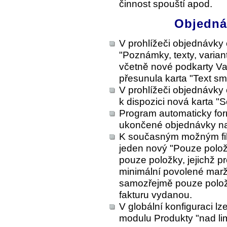
činnost spouští apod.
Objednáv
V prohlížeči objednávky 
"Poznámky, texty, varian
včetně nové podkarty Var
přesunula karta "Text sm
V prohlížeči objednávky
k dispozici nová karta "
Program automaticky for
ukončené objednávky na 
K současným možným filt
jeden nový "Pouze položk
pouze položky, jejichž p
minimální povolené marži
samozřejmě pouze polože
fakturu vydanou.
V globální konfiguraci l
modulu Produkty "nad lim