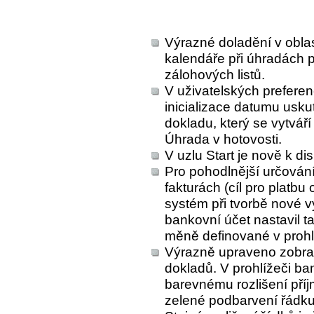
Výrazné doladění v oblas
kalendáře při úhradách 
zálohových listů.
V uživatelských preferen
inicializace datumu usk
dokladu, který se vytváří
Úhrada v hotovosti.
V uzlu Start je nově k di
Pro pohodlnější určován
fakturách (cíl pro platb
systém při tvorbě nové v
bankovní účet nastavil 
měně definované v prohlí
Výrazně upraveno zobra
dokladů. V prohlížeči ba
barevnému rozlišení příj
zelené podbarvení řádku