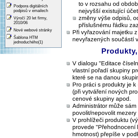
to v rozsahu od obdob
Podpora digitálních
nejvyšší existující úče
podpisů v emailech
změny výše odpisů, od
Výročí 20 let firmy,
2010/06
příslušnému řádku zaz
Nové webové stránky
Při vyřazování majetku z
Šablona HTM
nevyřazených součástí 
jednoduchého(1)
Produkty,
V dialogu "Editace čísel
vlastní pořadí skupiny p
které se na danou skupi
Pro práci s produkty je k
(při vytváření nových pro
cenové skupiny apod.
Administrátor může sám 
povolit/nepovolit mezery
V prohlížeči produktu (vý
provede "Přehodnocení h
hmotnost) přepíše v pod