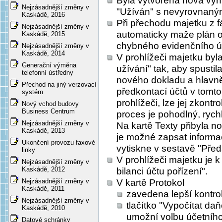
Byla vytvořena nová vyh
Nejzásadnější změny v
"Užíván" s nevyrovnaným
Kaskádě, 2016
Při přechodu majetku z f
Nejzásadnější změny v
automaticky maže plán 
Kaskádě, 2015
chybného evidenčního účt
Nejzásadnější změny v
Kaskádě, 2014
V prohlížeči majetku byl
Generační výměna
užívání" tak, aby spusti
telefonní ústředny
nového dokladu a hlavně
Přechod na jiný verzovací
předkontací účtů v tomt
systém
prohlížeči, lze jej zkontr
Nový vchod budovy
Business Centrum
proces je pohodlný, rych
Nejzásadnější změny v
Na kartě Texty přibyla no
Kaskádě, 2013
je možné zapsat informac
Ukončení provozu faxové
vytiskne v sestavě "Před
linky
V prohlížeči majetku je k
Nejzásadnější změny v
Kaskádě, 2012
bilanci účtu pořízení".
V kartě Protokol
Nejzásadnější změny v
Kaskádě, 2011
zavedena lepší kontro
Nejzásadnější změny v
tlačítko "Vypočítat daň
Kaskádě, 2010
umožní volbu účetního
Datové schránky