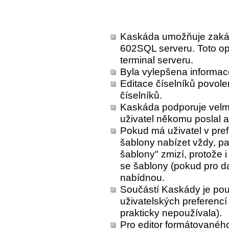
Kaskáda umožňuje zakáza
602SQL serveru. Toto opa
terminal serveru.
Byla vylepšena informac
Editace číselníků povole
číselníků.
Kaskáda podporuje velmi
uživatel někomu poslal 
Pokud má uživatel v pref
šablony nabízet vždy, p
šablony" zmizí, protože i
se šablony (pokud pro da
nabídnou.
Součástí Kaskády je pou
uživatelských preferencí
prakticky nepoužívala).
Pro editor formátovaného