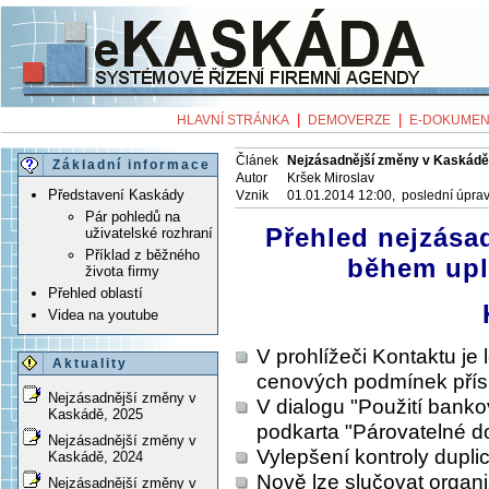
|
|
HLAVNÍ STRÁNKA
DEMOVERZE
E-DOKUMEN
Článek
Nejzásadnější změny v Kaskádě
Základní informace
Autor
Kršek Miroslav
Představení Kaskády
Vznik
01.01.2014 12:00, poslední úpra
Pár pohledů na
Přehled nejzása
uživatelské rozhraní
Příklad z běžného
během upl
života firmy
Přehled oblastí
Videa na youtube
V prohlížeči Kontaktu je 
Aktuality
cenových podmínek přís
Nejzásadnější změny v
V dialogu "Použití banko
Kaskádě, 2025
podkarta "Párovatelné d
Nejzásadnější změny v
Vylepšení kontroly dupli
Kaskádě, 2024
Nově lze slučovat organi
Nejzásadnější změny v