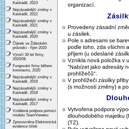
Kaskádě, 2023
organizací.
Nejzásadnější změny v
Kaskádě, 2022
Zásilk
Nejzásadnější změny v
Kaskádě, 2021
Provedeny zásadní změny 
Nejzásadnější změny v
u zásilek.
Kaskádě, 2020
Pole s adresami se barev
Článek ve Ždárském
podle toho, zda všichni a
průvodci - říjen 2020
příjem (u odeslané zásilk
Výročí 30 let firmy,
2020/06
Vznikla nová položka v 
Fungování firmy během
"Nabízet jako adresáty n
koronaviru, 2020
prohlížečů".
Nejzásadnější změny v
V prohlížeči zásilky přib
Kaskádě, 2019
(s možností změny) a po
Nejzásadnější změny v
Kaskádě, 2018
Dlouh
Nejzásadnější změny v
Kaskádě, 2017
Vytvořena podpora výp
Vzdálená podpora pomocí
dlouhodobého majetku 
modulu TeamVieweru
(TZ).
Zprovozněna Elektronická
evidence tržeb