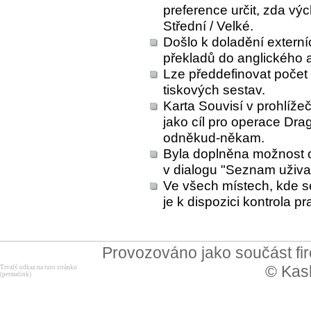
preference určit, zda vý
Střední / Velké.
Došlo k doladění externí
překladů do anglického
Lze předdefinovat počet 
tiskových sestav.
Karta Souvisí v prohlížeč
jako cíl pro operace Dra
odněkud-někam.
Byla doplněna možnost od
v dialogu "Seznam uživa
Ve všech místech, kde 
je k dispozici kontrola p
Provozováno jako součást f
© Kask
Trvalý odkaz na tuto stránku
(permalink)