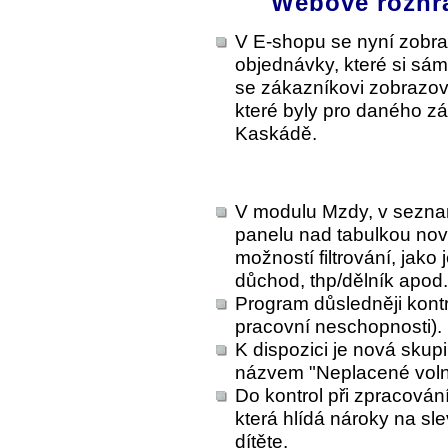
Webové rozhr
V E-shopu se nyní zobra
objednávky, které si sá
se zákazníkovi zobrazova
které byly pro daného zá
Kaskádě.
V modulu Mzdy, v sezna
panelu nad tabulkou nové
možností filtrování, jako
důchod, thp/dělník apod.
Program důsledněji kont
pracovní neschopnosti).
K dispozici je nová skup
názvem "Neplacené voln
Do kontrol při zpracován
která hlídá nároky na sle
dítěte.