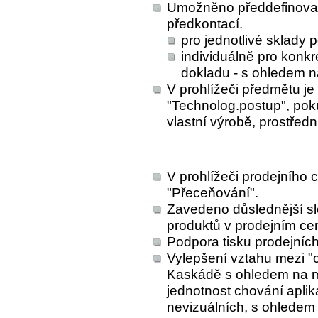
Umožněno předdefinovat 
předkontací.
pro jednotlivé sklady
individuálně pro konkr
dokladu - s ohledem n
V prohlížeči předmětu je 
"Technolog.postup", poku
vlastní výrobě, prostřed
V prohlížeči prodejního c
"Přeceňování".
Zavedeno důslednější sl
produktů v prodejním ce
Podpora tisku prodejních
Vylepšení vztahu mezi "
Kaskádě s ohledem na max
jednotnost chování aplik
nevizuálních, s ohledem 