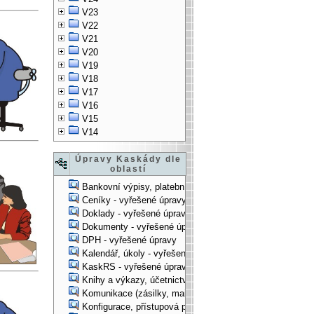
V23
V22
V21
V20
V19
V18
V17
V16
V15
V14
Úpravy Kaskády dle
oblastí
Bankovní výpisy, platební příkazy - vyřešené úpravy
Ceníky - vyřešené úpravy
Doklady - vyřešené úpravy
Dokumenty - vyřešené úpravy
DPH - vyřešené úpravy
Kalendář, úkoly - vyřešené úpravy
KaskRS - vyřešené úpravy
Knihy a výkazy, účetnictví - vyřešené úpravy
Komunikace (zásilky, mail-systém, ...) - vyřešené úpravy
Konfigurace, přístupová práva, ... - vyřešené úpravy