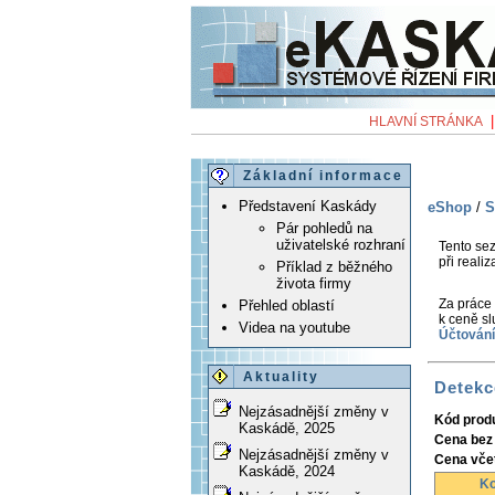
HLAVNÍ STRÁNKA
Základní informace
Představení Kaskády
eShop
/
S
Pár pohledů na
uživatelské rozhraní
Tento sez
při realiz
Příklad z běžného
života firmy
Za práce 
Přehled oblastí
k ceně s
Videa na youtube
Účtování
Aktuality
Detekc
Nejzásadnější změny v
Kód prod
Kaskádě, 2025
Cena bez
Nejzásadnější změny v
Cena vče
Kaskádě, 2024
Ko