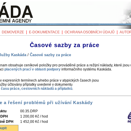
|
|
|
|
DEMOVERZE
E-DOKUMENTACE
OCHRANA OSOBNÍCH ÚDAJŮ
AUTOR
Časové sazby za práce
lužby Kaskáda
/
Časové sazby za práce
nam obsahuje ceníkové položky pro prováděné práce a režijní náklady, které jsou
aci
placených prací v oblasti podpory
informačního systému Kaskáda.
v expresních termínech a/nebo práce v atypických časech jsou
lužby účtovány příplatky uvedené v dokumentu
 času práce, cestovních nákladů a příplatků
.
e a řešení problémů při užívání Kaskády
uktu
00.35.DRP
 DPH
1 200,00 Kč / hod
tně DPH
1 452,00 Kč / hod
upit