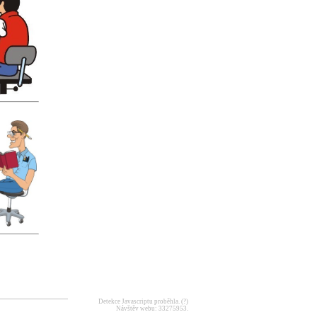
Detekce Javascriptu proběhla.
(?)
Návštěv webu: 33275953.