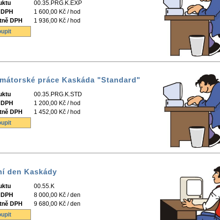
uktu
00.35.PRG.K.EXP
 DPH
1 600,00 Kč / hod
tně DPH
1 936,00 Kč / hod
upit
mátorské práce Kaskáda "Standard"
uktu
00.35.PRG.K.STD
 DPH
1 200,00 Kč / hod
tně DPH
1 452,00 Kč / hod
upit
ní den Kaskády
uktu
00.55.K
 DPH
8 000,00 Kč / den
tně DPH
9 680,00 Kč / den
upit