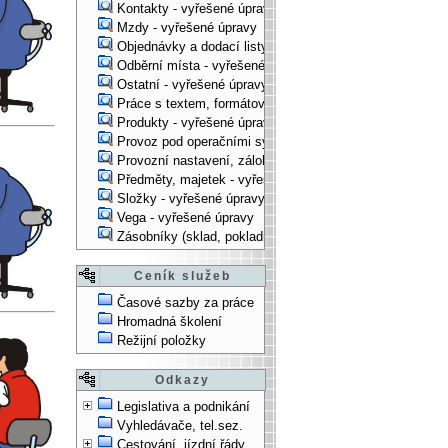
Kontakty - vyřešené úpravy
Mzdy - vyřešené úpravy
Objednávky a dodací listy - vyřešené úpravy
Odběrní místa - vyřešené úpravy
Ostatní - vyřešené úpravy
Práce s textem, formátování, ... - vyřešené úpravy
Produkty - vyřešené úpravy
Provoz pod operačními systémy, technologické věci - vy
Provozní nastavení, zálohování, instalace, ... - vyřešen
Předměty, majetek - vyřešené úpravy
Složky - vyřešené úpravy
Vega - vyřešené úpravy
Zásobníky (sklad, pokladna, bank. účet) - vyřešené úpra
Ceník služeb
Časové sazby za práce
Hromadná školení
Režijní položky
Odkazy
Legislativa a podnikání
Vyhledávače, tel.sez.
Cestování, jízdní řády