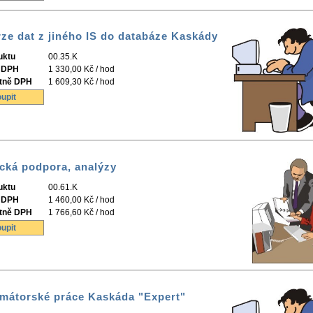
ze dat z jiného IS do databáze Kaskády
uktu
00.35.K
 DPH
1 330,00 Kč / hod
tně DPH
1 609,30 Kč / hod
upit
cká podpora, analýzy
uktu
00.61.K
 DPH
1 460,00 Kč / hod
tně DPH
1 766,60 Kč / hod
upit
mátorské práce Kaskáda "Expert"