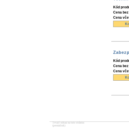
Kód prod
Cena bez
Cena vče
Ko
Zabezp
Kód prod
Cena bez
Cena vče
Ko
Trvalý odkaz na tuto stránku
(permalink)