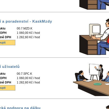
í a poradenství - KaskMzdy
uktu
00.7.MZD.K
 DPH
1 060,00 Kč / hod
tně DPH
1 282,60 Kč / hod
upit
í uživatelů
uktu
00.7.SPC.K
 DPH
1 060,00 Kč / hod
tně DPH
1 282,60 Kč / hod
upit
cká podpora na dálku