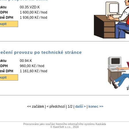
uktu
00.35.VZD.K
 DPH
1 600,00 Kč / hod
tně DPH
1 936,00 Kč / hod
upit
ečení provozu po technické stránce
uktu
00.94.K
 DPH
960,00 Kč / hod
tně DPH
1 161,60 Kč / hod
upit
<< začátek | < předchozí | 1/2 |
další >
|
konec >>
Provozováno jako součást firemního informačního systému Kaskáda
© KaskSoft s.r.o., 2024