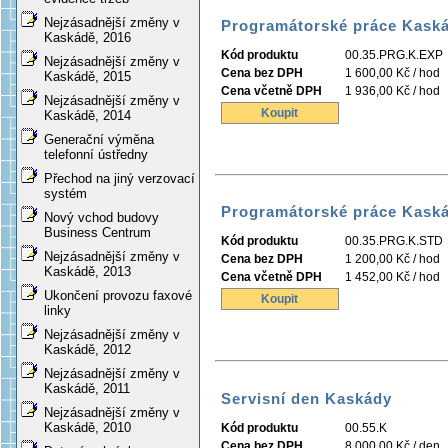
Nejzásadnější změny v
Programátorské práce Kaská
Kaskádě, 2016
Kód produktu
00.35.PRG.K.EXP
Nejzásadnější změny v
Cena bez DPH
1 600,00 Kč / hod
Kaskádě, 2015
Cena včetně DPH
1 936,00 Kč / hod
Nejzásadnější změny v
Koupit
Kaskádě, 2014
Generační výměna
telefonní ústředny
Přechod na jiný verzovací
systém
Programátorské práce Kask
Nový vchod budovy
Business Centrum
Kód produktu
00.35.PRG.K.STD
Nejzásadnější změny v
Cena bez DPH
1 200,00 Kč / hod
Kaskádě, 2013
Cena včetně DPH
1 452,00 Kč / hod
Ukončení provozu faxové
Koupit
linky
Nejzásadnější změny v
Kaskádě, 2012
Nejzásadnější změny v
Kaskádě, 2011
Servisní den Kaskády
Nejzásadnější změny v
Kaskádě, 2010
Kód produktu
00.55.K
Cena bez DPH
8 000,00 Kč / den