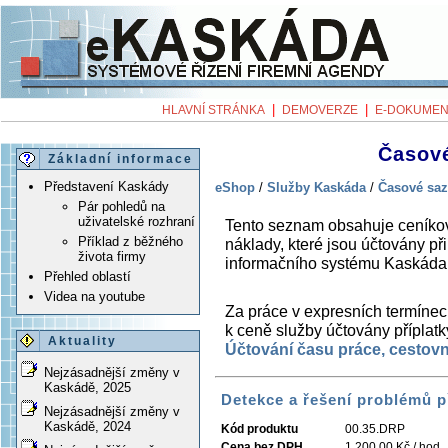
|
|
HLAVNÍ STRÁNKA
DEMOVERZE
E-DOKUMEN
Časové
Základní informace
Představení Kaskády
eShop
/
Služby Kaskáda
/
Časové saz
Pár pohledů na
uživatelské rozhraní
Tento seznam obsahuje ceníkov
Příklad z běžného
náklady, které jsou účtovány při
života firmy
informačního systému Kaskáda
Přehled oblastí
Videa na youtube
Za práce v expresních termínec
k ceně služby účtovány přípla
Aktuality
Účtování času práce, cestovn
Nejzásadnější změny v
Kaskádě, 2025
Detekce a řešení problémů p
Nejzásadnější změny v
Kaskádě, 2024
Kód produktu
00.35.DRP
Cena bez DPH
1 200,00 Kč / hod