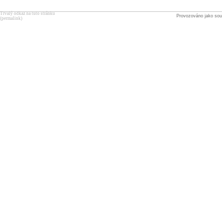
Trvalý odkaz na tuto stránku
Provozováno jako sou
(permalink)