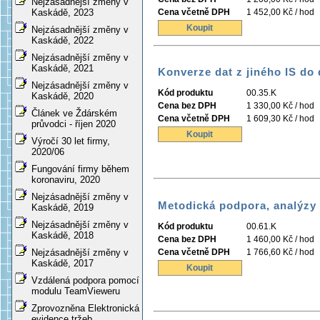
Nejzásadnější změny v
Cena včetně DPH
1 452,00 Kč / hod
Kaskádě, 2023
Koupit
Nejzásadnější změny v
Kaskádě, 2022
Nejzásadnější změny v
Kaskádě, 2021
Konverze dat z jiného IS do
Nejzásadnější změny v
Kód produktu
00.35.K
Kaskádě, 2020
Cena bez DPH
1 330,00 Kč / hod
Článek ve Ždárském
Cena včetně DPH
1 609,30 Kč / hod
průvodci - říjen 2020
Koupit
Výročí 30 let firmy,
2020/06
Fungování firmy během
koronaviru, 2020
Nejzásadnější změny v
Metodická podpora, analýzy
Kaskádě, 2019
Nejzásadnější změny v
Kód produktu
00.61.K
Kaskádě, 2018
Cena bez DPH
1 460,00 Kč / hod
Cena včetně DPH
1 766,60 Kč / hod
Nejzásadnější změny v
Kaskádě, 2017
Koupit
Vzdálená podpora pomocí
modulu TeamVieweru
Zprovozněna Elektronická
evidence tržeb