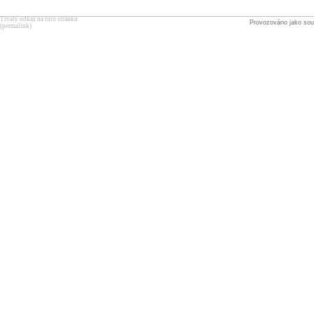
Trvalý odkaz na tuto stránku
Provozováno jako sou
(permalink)