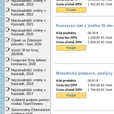
Nejzásadnější změny v
Cena včetně DPH
1 452,00 Kč / hod
Kaskádě, 2023
Koupit
Nejzásadnější změny v
Kaskádě, 2022
Nejzásadnější změny v
Kaskádě, 2021
Konverze dat z jiného IS do
Nejzásadnější změny v
Kód produktu
00.35.K
Kaskádě, 2020
Cena bez DPH
1 330,00 Kč / hod
Článek ve Ždárském
Cena včetně DPH
1 609,30 Kč / hod
průvodci - říjen 2020
Koupit
Výročí 30 let firmy,
2020/06
Fungování firmy během
koronaviru, 2020
Nejzásadnější změny v
Metodická podpora, analýzy
Kaskádě, 2019
Nejzásadnější změny v
Kód produktu
00.61.K
Kaskádě, 2018
Cena bez DPH
1 460,00 Kč / hod
Cena včetně DPH
1 766,60 Kč / hod
Nejzásadnější změny v
Kaskádě, 2017
Koupit
Vzdálená podpora pomocí
modulu TeamVieweru
Zprovozněna Elektronická
evidence tržeb