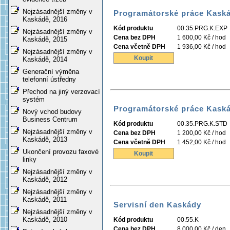
Nejzásadnější změny v
Programátorské práce Kaská
Kaskádě, 2016
Kód produktu
00.35.PRG.K.EXP
Nejzásadnější změny v
Cena bez DPH
1 600,00 Kč / hod
Kaskádě, 2015
Cena včetně DPH
1 936,00 Kč / hod
Nejzásadnější změny v
Koupit
Kaskádě, 2014
Generační výměna
telefonní ústředny
Přechod na jiný verzovací
systém
Programátorské práce Kask
Nový vchod budovy
Business Centrum
Kód produktu
00.35.PRG.K.STD
Nejzásadnější změny v
Cena bez DPH
1 200,00 Kč / hod
Kaskádě, 2013
Cena včetně DPH
1 452,00 Kč / hod
Ukončení provozu faxové
Koupit
linky
Nejzásadnější změny v
Kaskádě, 2012
Nejzásadnější změny v
Kaskádě, 2011
Servisní den Kaskády
Nejzásadnější změny v
Kaskádě, 2010
Kód produktu
00.55.K
Cena bez DPH
8 000,00 Kč / den