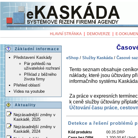
|
|
HLAVNÍ STRÁNKA
DEMOVERZE
E-DOKUMEN
Časové
Základní informace
Představení Kaskády
eShop
/
Služby Kaskáda
/
Časové saz
Pár pohledů na
uživatelské rozhraní
Tento seznam obsahuje ceníkov
Příklad z běžného
náklady, které jsou účtovány při
života firmy
informačního systému Kaskáda
Přehled oblastí
Videa na youtube
Za práce v expresních termínec
k ceně služby účtovány přípla
Aktuality
Účtování času práce, cestovn
Nejzásadnější změny v
Kaskádě, 2025
Detekce a řešení problémů p
Nejzásadnější změny v
Kaskádě, 2024
Kód produktu
00.35.DRP
Cena bez DPH
1 200,00 Kč / hod