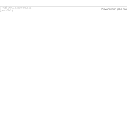
Trvalý odkaz na tuto stránku
Provozováno jako sou
(permalink)