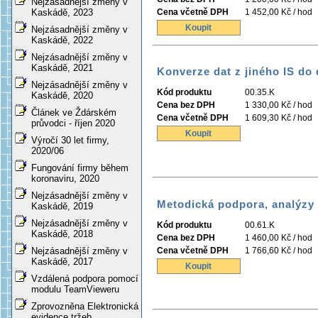
Nejzásadnější změny v
Cena včetně DPH
1 452,00 Kč / hod
Kaskádě, 2023
Koupit
Nejzásadnější změny v
Kaskádě, 2022
Nejzásadnější změny v
Kaskádě, 2021
Konverze dat z jiného IS do
Nejzásadnější změny v
Kód produktu
00.35.K
Kaskádě, 2020
Cena bez DPH
1 330,00 Kč / hod
Článek ve Ždárském
Cena včetně DPH
1 609,30 Kč / hod
průvodci - říjen 2020
Koupit
Výročí 30 let firmy,
2020/06
Fungování firmy během
koronaviru, 2020
Nejzásadnější změny v
Metodická podpora, analýzy
Kaskádě, 2019
Nejzásadnější změny v
Kód produktu
00.61.K
Kaskádě, 2018
Cena bez DPH
1 460,00 Kč / hod
Cena včetně DPH
1 766,60 Kč / hod
Nejzásadnější změny v
Kaskádě, 2017
Koupit
Vzdálená podpora pomocí
modulu TeamVieweru
Zprovozněna Elektronická
evidence tržeb