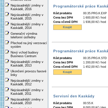
Nejzásadnější změny v
Programátorské práce Kaská
Kaskádě, 2016
Kód produktu
00.35.PRG.K.EXP
Nejzásadnější změny v
Cena bez DPH
1 600,00 Kč / hod
Kaskádě, 2015
Cena včetně DPH
1 936,00 Kč / hod
Nejzásadnější změny v
Koupit
Kaskádě, 2014
Generační výměna
telefonní ústředny
Přechod na jiný verzovací
systém
Programátorské práce Kask
Nový vchod budovy
Business Centrum
Kód produktu
00.35.PRG.K.STD
Nejzásadnější změny v
Cena bez DPH
1 200,00 Kč / hod
Kaskádě, 2013
Cena včetně DPH
1 452,00 Kč / hod
Ukončení provozu faxové
Koupit
linky
Nejzásadnější změny v
Kaskádě, 2012
Nejzásadnější změny v
Kaskádě, 2011
Servisní den Kaskády
Nejzásadnější změny v
Kaskádě, 2010
Kód produktu
00.55.K
Cena bez DPH
8 000,00 Kč / den