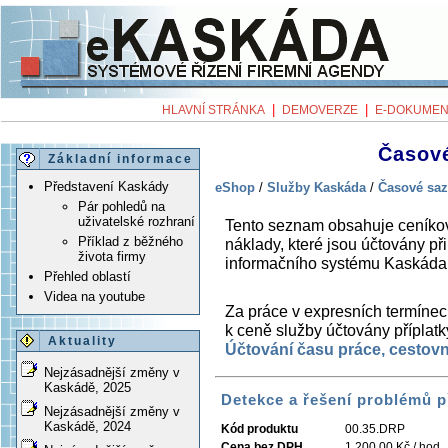
|
|
HLAVNÍ STRÁNKA
DEMOVERZE
E-DOKUMEN
Časové
Základní informace
Představení Kaskády
eShop
/
Služby Kaskáda
/
Časové saz
Pár pohledů na
uživatelské rozhraní
Tento seznam obsahuje ceníkov
Příklad z běžného
náklady, které jsou účtovány při
života firmy
informačního systému Kaskáda
Přehled oblastí
Videa na youtube
Za práce v expresních termínec
k ceně služby účtovány přípla
Aktuality
Účtování času práce, cestovn
Nejzásadnější změny v
Kaskádě, 2025
Detekce a řešení problémů p
Nejzásadnější změny v
Kaskádě, 2024
Kód produktu
00.35.DRP
Cena bez DPH
1 200,00 Kč / hod