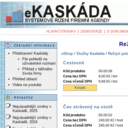
|
|
HLAVNÍ STRÁNKA
DEMOVERZE
E-DOKUMEN
Re
Základní informace
Představení Kaskády
eShop
/
Služby Kaskáda
/
Režijní po
Pár pohledů na
Cestovné
uživatelské rozhraní
Příklad z běžného
Kód produktu
00.00.08
života firmy
Cena bez DPH
8,00 Kč / km
Přehled oblastí
Cena včetně DPH
9,68 Kč / km
Videa na youtube
Koupit
Aktuality
Čas strávený na cestě
Nejzásadnější změny v
Kaskádě, 2025
Kód produktu
00.00.02
Nejzásadnější změny v
Cena bez DPH
240,00 Kč / hod
Kaskádě, 2024
Cena včetně DPH
290,40 Kč / hod