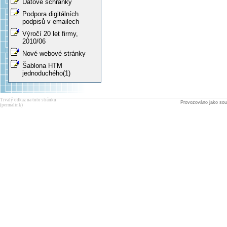
Datové schránky
Podpora digitálních
podpisů v emailech
Výročí 20 let firmy,
2010/06
Nové webové stránky
Šablona HTM
jednoduchého(1)
Trvalý odkaz na tuto stránku
Provozováno jako sou
(permalink)