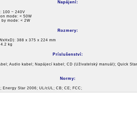
Napájení:
C: 100 ~ 240V
 on mode: < 50W
y by mode: < 2W
Rozmery:
 (WxHxD): 388 x 375 x 224 mm
 4.2 kg
Príslušenství:
bel; Audio kabel; Napájecí kabel; CD (Uživatelský manuál); Quick Star
Normy:
; Energy Star 2006; UL/cUL; CB; CE; FCC;