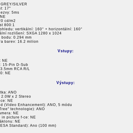
: GREY/SILVER
st: 17"
dezvy: 5ms
 NE
320 cd/m2
st 800:1
ohledu: vertikální: 160° + horizontální: 160°
ální rozlišení: SXGA 1280 x 1024
c bodu: 0.294 mm
a barev: 16.2 milion
Vstupy:
l: NE
g: 15-Pin D-Sub
: 3.5mm RCA R/L
.0: NE
Výstupy:
átka: ANO
: 2.0W x 2 Stereo
f-ce: NE
id (Video Enhancement): ANO, 5 módu
 Tree" technologie): ANO
amera: NE
e in picture f-ce: NE
náklonu: NE
VESA Standard): Ano (100 mm)