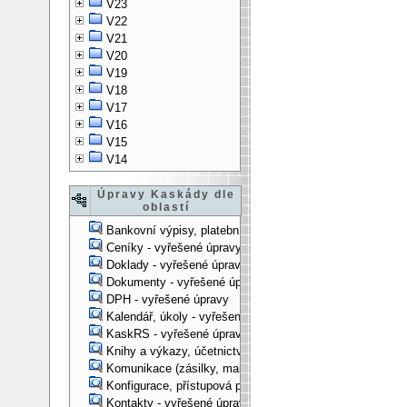
V23
V22
V21
V20
V19
V18
V17
V16
V15
V14
Úpravy Kaskády dle
oblastí
Bankovní výpisy, platební příkazy - vyřešené úpravy
Ceníky - vyřešené úpravy
Doklady - vyřešené úpravy
Dokumenty - vyřešené úpravy
DPH - vyřešené úpravy
Kalendář, úkoly - vyřešené úpravy
KaskRS - vyřešené úpravy
Knihy a výkazy, účetnictví - vyřešené úpravy
Komunikace (zásilky, mail-systém, ...) - vyřešené úpravy
Konfigurace, přístupová práva, ... - vyřešené úpravy
Kontakty - vyřešené úpravy