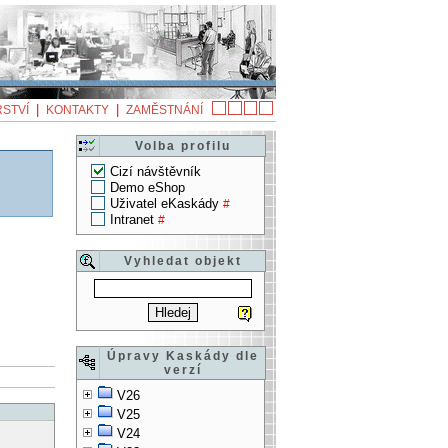
|
|
STVÍ
KONTAKTY
ZAMĚSTNÁNÍ
Volba profilu
Cizí návštěvník
Demo eShop
Uživatel eKaskády
#
Intranet
#
Vyhledat objekt
Úpravy Kaskády dle
verzí
V26
V25
V24