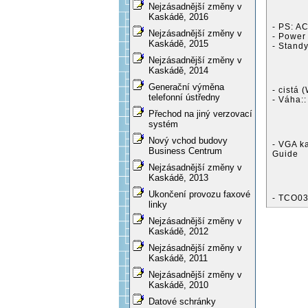
Nejzásadnější změny v
Kaskádě, 2016
- PS: A
Nejzásadnější změny v
- Power
Kaskádě, 2015
- Stand
Nejzásadnější změny v
Kaskádě, 2014
Generační výměna
- cistá
telefonní ústředny
- Váha::
Přechod na jiný verzovací
systém
Nový vchod budovy
- VGA ka
Business Centrum
Guide
Nejzásadnější změny v
Kaskádě, 2013
Ukončení provozu faxové
- TCO03
linky
Nejzásadnější změny v
Kaskádě, 2012
Nejzásadnější změny v
Kaskádě, 2011
Nejzásadnější změny v
Kaskádě, 2010
Datové schránky