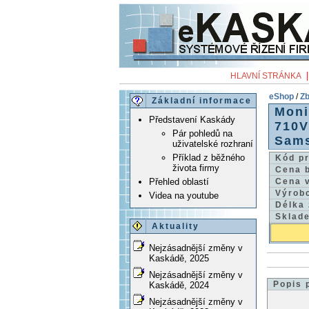
HLAVNÍ STRÁNKA
eShop
/
Zb
Základní informace
Moni
Představení Kaskády
710V
Pár pohledů na
Sam
uživatelské rozhraní
Příklad z běžného
Kód p
života firmy
Cena 
Přehled oblastí
Cena 
Výrob
Videa na youtube
Délka
Sklad
Aktuality
Nejzásadnější změny v
Kaskádě, 2025
Nejzásadnější změny v
Popis 
Kaskádě, 2024
Nejzásadnější změny v