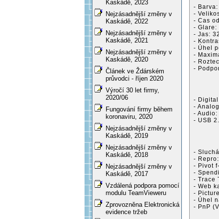
Kaskádě, 2023
- Barva
- Veliko
Nejzásadnější změny v
- Cas o
Kaskádě, 2022
- Glare:
Nejzásadnější změny v
- Jas: 
Kaskádě, 2021
- Kontra
- Úhel p
Nejzásadnější změny v
- Maxim
Kaskádě, 2020
- Rozte
- Podpor
Článek ve Ždárském
průvodci - říjen 2020
Výročí 30 let firmy,
2020/06
- Digita
- Analo
Fungování firmy během
- Audio
koronaviru, 2020
- USB 2
Nejzásadnější změny v
Kaskádě, 2019
Nejzásadnější změny v
- Sluch
Kaskádě, 2018
- Repro
- Pivot 
Nejzásadnější změny v
- Spend
Kaskádě, 2017
- Trace
Vzdálená podpora pomocí
- Web k
modulu TeamVieweru
- Pictur
- Úhel 
Zprovozněna Elektronická
- PnP (
evidence tržeb