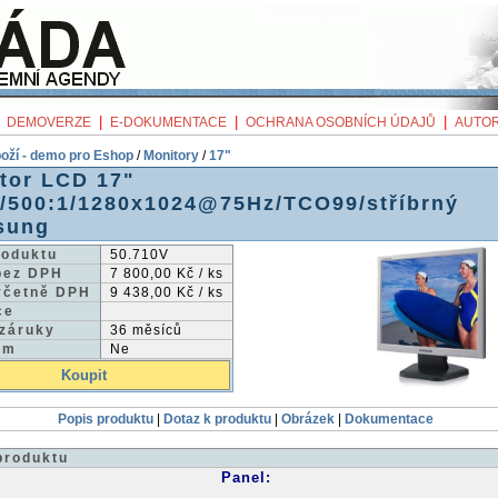
|
|
|
|
DEMOVERZE
E-DOKUMENTACE
OCHRANA OSOBNÍCH ÚDAJŮ
AUTOR
oží - demo pro Eshop
/
Monitory
/
17"
tor LCD 17"
/500:1/1280x1024@75Hz/TCO99/stříbrný
sung
roduktu
50.710V
bez DPH
7 800,00 Kč / ks
včetně DPH
9 438,00 Kč / ks
ce
 záruky
36 měsíců
em
Ne
Koupit
Popis produktu
|
Dotaz k produktu
|
Obrázek
|
Dokumentace
produktu
Panel: