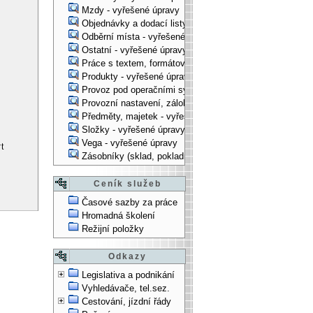
Mzdy - vyřešené úpravy
Objednávky a dodací listy - vyřešené úpravy
Odběrní místa - vyřešené úpravy
Ostatní - vyřešené úpravy
Práce s textem, formátování, ... - vyřešené úpravy
Produkty - vyřešené úpravy
Provoz pod operačními systémy, technologické věci - vy
Provozní nastavení, zálohování, instalace, ... - vyřešen
Předměty, majetek - vyřešené úpravy
Složky - vyřešené úpravy
Vega - vyřešené úpravy
t
Zásobníky (sklad, pokladna, bank. účet) - vyřešené úpra
Ceník služeb
Časové sazby za práce
Hromadná školení
Režijní položky
Odkazy
Legislativa a podnikání
Vyhledávače, tel.sez.
Cestování, jízdní řády