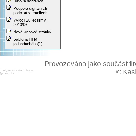
Datové schránky
Podpora digitálních
podpisů v emailech
Výročí 20 let firmy,
2010/06
Nové webové stránky
Šablona HTM
jednoduchého(1)
Provozováno jako součást f
© Kask
Trvalý odkaz na tuto stránku
(permalink)