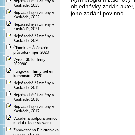
Nejzásadnější změny v
Kaskádě, 2023
objednávky zadán aktér,
jeho zadání povinné.
Nejzásadnější změny v
Kaskádě, 2022
Nejzásadnější změny v
Kaskádě, 2021
Nejzásadnější změny v
Kaskádě, 2020
Článek ve Ždárském
průvodci - říjen 2020
Výročí 30 let firmy,
2020/06
Fungování firmy během
koronaviru, 2020
Nejzásadnější změny v
Kaskádě, 2019
Nejzásadnější změny v
Kaskádě, 2018
Nejzásadnější změny v
Kaskádě, 2017
Vzdálená podpora pomocí
modulu TeamVieweru
Zprovozněna Elektronická
evidence tržeb