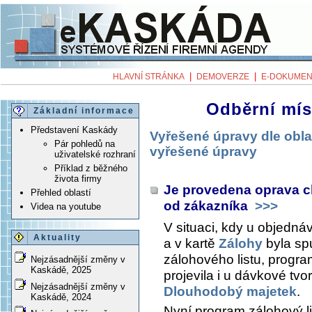
|
|
HLAVNÍ STRÁNKA
DEMOVERZE
E-DOKUMEN
Odběrní mís
Základní informace
Představení Kaskády
Vyřešené úpravy dle obla
Pár pohledů na
vyřešené úpravy
uživatelské rozhraní
Příklad z běžného
života firmy
Je provedena oprava c
Přehled oblastí
od zákazníka
>>>
Videa na youtube
V situaci, kdy u objedn
Aktuality
a v kartě
Zálohy
byla sp
zálohového listu, progra
Nejzásadnější změny v
Kaskádě, 2025
projevila i u dávkové tv
Nejzásadnější změny v
Dlouhodobý majetek
.
Kaskádě, 2024
Nyní program zálohový lis