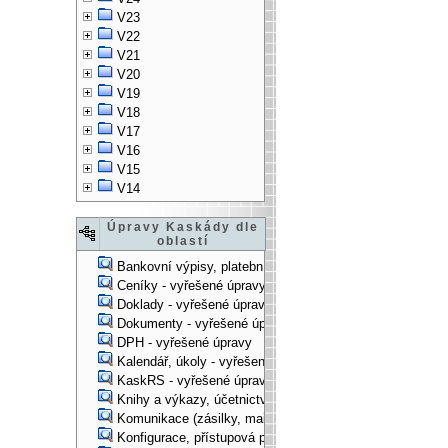
V23
V22
V21
V20
V19
V18
V17
V16
V15
V14
Úpravy Kaskády dle
oblastí
Bankovní výpisy, platební příkazy - vyřešené úpravy
Ceníky - vyřešené úpravy
Doklady - vyřešené úpravy
Dokumenty - vyřešené úpravy
DPH - vyřešené úpravy
Kalendář, úkoly - vyřešené úpravy
KaskRS - vyřešené úpravy
Knihy a výkazy, účetnictví - vyřešené úpravy
Komunikace (zásilky, mail-systém, ...) - vyřešené úpravy
Konfigurace, přístupová práva, ... - vyřešené úpravy