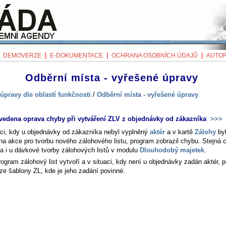
|
|
|
|
DEMOVERZE
E-DOKUMENTACE
OCHRANA OSOBNÍCH ÚDAJŮ
AUTOR
Odběrní místa - vyřešené úpravy
úpravy dle oblastí funkčnosti
/
Odběrní místa - vyřešené úpravy
vedena oprava chyby při vytváření ZLV z objednávky od zákazníka
>>>
aci, kdy u objednávky od zákazníka nebyl vyplněný
aktér
a v kartě
Zálohy
by
na akce pro tvorbu nového zálohového listu, program zobrazil chybu. Stejná 
ila i u dávkové tvorby zálohových listů v modulu
Dlouhodobý majetek
.
rogram zálohový list vytvoří a v situaci, kdy není u objednávky zadán aktér, 
 ze šablony ZL, kde je jeho zadání povinné.