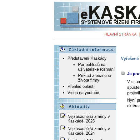
HLAVNÍ STRÁNKA
Základní informace
Představení Kaskády
Vyřešené 
Pár pohledů na
uživatelské rozhraní
Je pro
Příklad z běžného
života firmy
V situ
Přehled oblastí
spuště
Videa na youtube
projev
Nyní p
aktéra
Aktuality
Nejzásadnější změny v
Kaskádě, 2025
Nejzásadnější změny v
Kaskádě, 2024