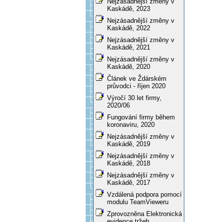
Nejzásadnější změny v
Kaskádě, 2023
Nejzásadnější změny v
Kaskádě, 2022
Nejzásadnější změny v
Kaskádě, 2021
Nejzásadnější změny v
Kaskádě, 2020
Článek ve Ždárském
průvodci - říjen 2020
Výročí 30 let firmy,
2020/06
Fungování firmy během
koronaviru, 2020
Nejzásadnější změny v
Kaskádě, 2019
Nejzásadnější změny v
Kaskádě, 2018
Nejzásadnější změny v
Kaskádě, 2017
Vzdálená podpora pomocí
modulu TeamVieweru
Zprovozněna Elektronická
evidence tržeb