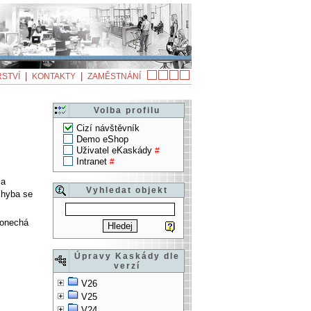
|
|
STVÍ
KONTAKTY
ZAMĚSTNÁNÍ
Volba profilu
Cizí návštěvník
Demo eShop
Uživatel eKaskády
#
Intranet
#
la
Vyhledat objekt
chyba se
ponechá
Úpravy Kaskády dle
verzí
V26
V25
V24