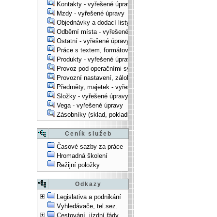
Kontakty - vyřešené úpravy
Mzdy - vyřešené úpravy
Objednávky a dodací listy - vyřešené úpravy
Odběrní místa - vyřešené úpravy
Ostatní - vyřešené úpravy
Práce s textem, formátování, ... - vyřešené úpravy
Produkty - vyřešené úpravy
Provoz pod operačními systémy, technologické věci - vy
Provozní nastavení, zálohování, instalace, ... - vyřešen
Předměty, majetek - vyřešené úpravy
Složky - vyřešené úpravy
Vega - vyřešené úpravy
Zásobníky (sklad, pokladna, bank. účet) - vyřešené úpra
Ceník služeb
Časové sazby za práce
Hromadná školení
Režijní položky
Odkazy
Legislativa a podnikání
Vyhledávače, tel.sez.
Cestování, jízdní řády