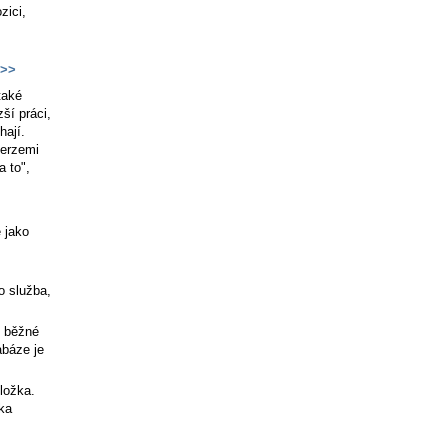
zici,
>>
 také
ší práci,
hají.
verzemi
a to",
ě jako
o služba,
t běžné
abáze je
ložka.
ka