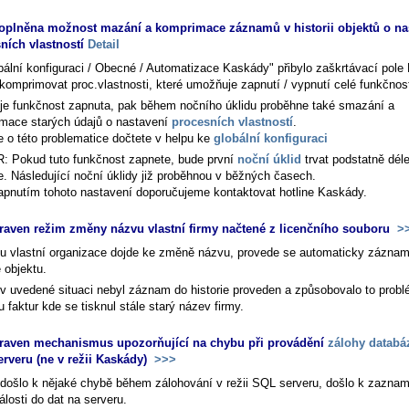
oplněna možnost mazání a komprimace záznamů v historii objektů o na
ních vlastností
Detail
bální konfiguraci / Obecné / Automatizace Kaskády" přibylo zaškrtávací pole
komprimovat proc.vlastnosti
, které umožňuje zapnutí / vypnutí celé funkčnost
je funkčnost zapnuta, pak během nočního úklidu proběhne také smazání a
mace starých údajů o nastavení
procesních vlastností
.
e o této problematice dočtete v helpu ke
globální konfiguraci
 Pokud tuto funkčnost zapnete, bude první
noční úklid
trvat podstatně dél
e. Následující noční úklidy již proběhnou v běžných časech.
apnutím tohoto nastavení doporučujeme kontaktovat hotline Kaskády.
raven režim změny názvu vlastní firmy načtené z licenčního souboru
>
u vlastní organizace dojde ke změně názvu, provede se automaticky zázna
e objektu.
v uvedené situaci nebyl záznam do historie proveden a způsobovalo to probl
ku faktur kde se tisknul stále starý název firmy.
raven mechanismus upozorňující na chybu při provádění
zálohy databá
rveru (ne v režii Kaskády)
>>>
došlo k nějaké chybě během zálohování v režii SQL serveru, došlo k zazna
álosti do dat na serveru.