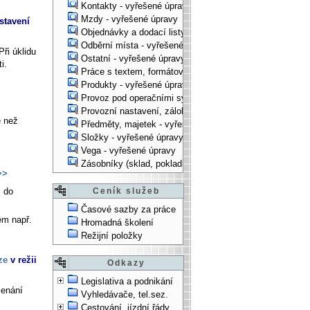
Kontakty - vyřešené úpravy
Mzdy - vyřešené úpravy
stavení
Objednávky a dodací listy - vyřešené úpravy
Odběrní místa - vyřešené úpravy
Při úklidu
Ostatní - vyřešené úpravy
i.
Práce s textem, formátování, ... - vyřešené úpravy
Produkty - vyřešené úpravy
Provoz pod operačními systémy, technologické věci - vy
Provozní nastavení, zálohování, instalace, ... - vyřešen
e než
Předměty, majetek - vyřešené úpravy
Složky - vyřešené úpravy
Vega - vyřešené úpravy
Zásobníky (sklad, pokladna, bank. účet) - vyřešené úpra
>>
m do
Ceník služeb
Časové sazby za práce
ém např.
Hromadná školení
Režijní položky
ze
v režii
Odkazy
Legislativa a podnikání
menání
Vyhledávače, tel.sez.
Cestování, jízdní řády