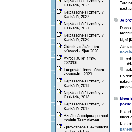
Nejzásadnější změny v
Toto n
Kaskádě, 2023
nastavi
Nejzásadnější změny v
Kaskádě, 2022
Je pro
Nejzásadnější změny v
Doposu
Kaskádě, 2021
techni
Nejzásadnější změny v
Kaskádě, 2020
Nyní j
Zárove
Článek ve Ždárském
průvodci - říjen 2020
novéh
Výročí 30 let firmy,
pok
2020/06
uži
pok
Fungování firmy během
koronaviru, 2020
Po dok
Nejzásadnější změny v
nabídn
Kaskádě, 2019
pracov
Nejzásadnější změny v
Kaskádě, 2018
Nová k
pokud 
Nejzásadnější změny v
Kaskádě, 2017
Pokud 
Vzdálená podpora pomocí
budoucn
modulu TeamVieweru
Kaskád
Zprovozněna Elektronická
panel
evidence tržeb