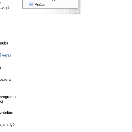
h
Počasí
ak již
hruba
í verzi
ě
.exe a
i
 programu
ně
ivatelům
y, a když