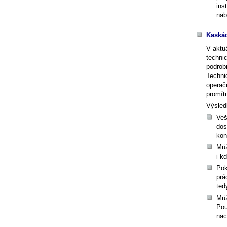
ins
nab
Kaskád
V aktu
techni
podrob
Techni
operač
promít
Výsled
Veš
dos
kon
Můž
i k
Pok
prá
ted
Můž
Pou
nac