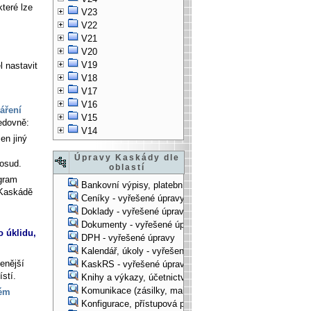
teré lze
V23
V22
V21
V20
V19
 nastavit
V18
V17
V16
áření
V15
ledovně:
V14
en jiný
Úpravy Kaskády dle
posud.
oblastí
ogram
Bankovní výpisy, platební příkazy - vyřešené úpravy
 Kaskádě
Ceníky - vyřešené úpravy
Doklady - vyřešené úpravy
Dokumenty - vyřešené úpravy
o úklidu,
DPH - vyřešené úpravy
Kalendář, úkoly - vyřešené úpravy
enější
KaskRS - vyřešené úpravy
stí.
Knihy a výkazy, účetnictví - vyřešené úpravy
Komunikace (zásilky, mail-systém, ...) - vyřešené úpravy
ém
Konfigurace, přístupová práva, ... - vyřešené úpravy