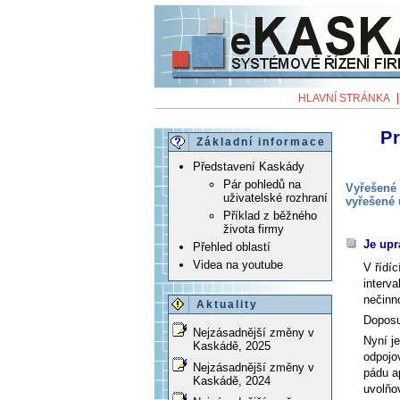
HLAVNÍ STRÁNKA
Pr
Základní informace
Představení Kaskády
Pár pohledů na
Vyřešené 
uživatelské rozhraní
vyřešené 
Příklad z běžného
života firmy
Je upr
Přehled oblastí
Videa na youtube
V řídíc
interva
nečinno
Aktuality
Doposu
Nejzásadnější změny v
Nyní je
Kaskádě, 2025
odpojov
Nejzásadnější změny v
pádu a
Kaskádě, 2024
uvolňo