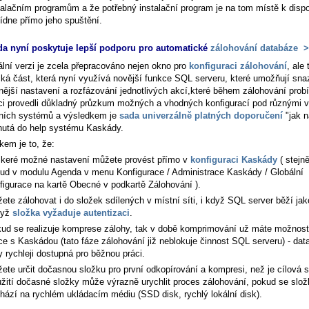
talačním programům a že potřebný instalační program je na tom místě k dispo
ídne přímo jeho spuštění.
a nyní poskytuje lepší podporu pro automatické
zálohování databáze
>
ální verzi je zcela přepracováno nejen okno pro
konfiguraci zálohování
, ale
cká část, která nyní využívá novější funkce SQL serveru, které umožňují snaz
nější nastavení a rozfázování jednotlivých akcí,které během zálohování probí
ci provedli důkladný průzkum možných a vhodných konfigurací pod různými 
ních systémů a výsledkem je
sada univerzálně platných doporučení
"jak n
nutá do help systému Kaskády.
kem je to, že:
keré možné nastavení můžete provést přímo v
konfiguraci Kaskády
( stejn
ud v modulu Agenda v menu
Konfigurace / Administrace Kaskády / Globální
figurace
na kartě
Obecné
v podkartě
Zálohování
).
ete zálohovat i do složek sdílených v místní síti, i když SQL server běží jak
dyž
složka vyžaduje autentizaci
.
ud se realizuje komprese zálohy, tak v době komprimování už máte možnos
ce s Kaskádou (tato fáze zálohování již neblokuje činnost SQL serveru) - dat
y rychleji dostupná pro běžnou práci.
ete určit dočasnou složku pro první odkopírování a kompresi, než je cílová s
žití dočasné složky může výrazně urychlit proces zálohování, pokud se slož
hází na rychlém ukládacím médiu (SSD disk, rychlý lokální disk).