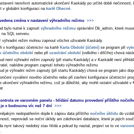
astavení neovlivní automatické ukončení Kaskády po určité době nečinnosti, k
t v globální konfiguraci na
kartě Obecné
.
vedena změna v nastavení výhradního režimu
>>>
d bylo nutné k zapnutí
výhradního režimu
oprávnění Db_admin, které musel
k na SQL serveru.
iž výhradní režim mohou zapnout všichni uživatelé Kaskády.
ň v konfiguraci účetnictví na kartě
Karta Období (účetní)
se program při
vytv
o účetního období
nebo při
uzavírání období
(velkého i dílčího) chová nás
ud není výhradní režim zapnutý (při startu Kaskády) a v Kaskádě není přihláš
vatel, nabídne program zapnutí tohoto výhradního režimu
ud je výhradní režim zapnutý (při startu Kaskády) chová se program jako do
ončení vyváření nového účetního nebo při zavření konfigurace účetnictví pr
e ukončení výhradního režimu, což je důležité, aby mohli ostatní uživatelé v
at.
ontrola ve varovném panelu - hlídání datumu provedení příštího nočníh
je v budoucnu víc než 7 dní
>>>
nějakým nedopatřením dojde k zápisu data příštího
nočního úklidu
do vzdál
osti, neprovádí se noční úklidy ani zálohování databáze, které je jejich součí
a nyní takový nedobrý stav hlídá a pokud by nastal, projeví se to ve
varovn
u
.