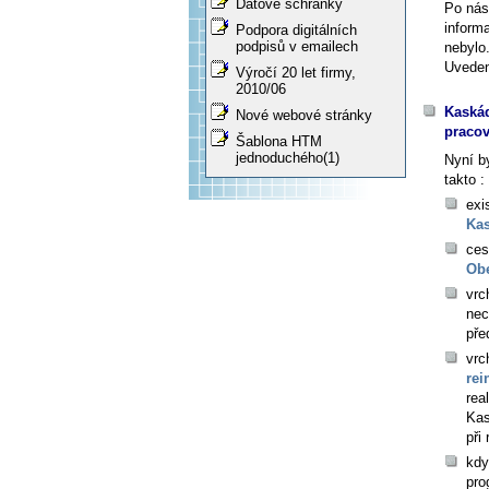
Datové schránky
Po nás
informa
Podpora digitálních
podpisů v emailech
nebylo
Uveden
Výročí 20 let firmy,
2010/06
Kaskád
Nové webové stránky
pracov
Šablona HTM
jednoduchého(1)
Nyní b
takto :
exi
Ka
ces
Ob
vrc
nec
pře
vrc
rei
rea
Kas
při
kdy
pro