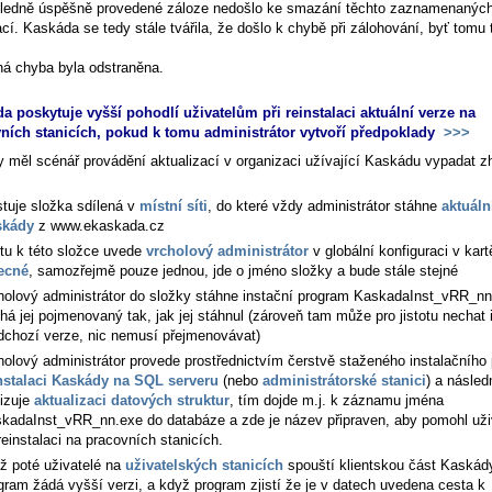
ledně úspěšně provedené záloze nedošlo ke smazání těchto zaznamenanýc
cí. Kaskáda se tedy stále tvářila, že došlo k chybě při zálohování, byť tomu t
.
á chyba byla odstraněna.
a poskytuje vyšší pohodlí uživatelům při reinstalaci aktuální verze na
ních stanicích, pokud k tomu administrátor vytvoří předpoklady
>>>
y měl scénář provádění aktualizací v organizaci užívající Kaskádu vypadat z
stuje složka sdílená v
místní síti
, do které vždy administrátor stáhne
aktuáln
skády
z www.ekaskada.cz
tu k této složce uvede
vrcholový administrátor
v globální konfiguraci v kart
ecné
, samozřejmě pouze jednou, jde o jméno složky a bude stále stejné
holový administrátor do složky stáhne instační program KaskadaInst_vRR_nn
há jej pojmenovaný tak, jak jej stáhnul (zároveň tam může pro jistotu nechat 
dchozí verze, nic nemusí přejmenovávat)
holový administrátor provede prostřednictvím čerstvě staženého instalačního
nstalaci Kaskády na SQL serveru
(nebo
administrátorské stanici
) a násled
lizuje
aktualizaci datových struktur
, tím dojde m.j. k záznamu jména
kadaInst_vRR_nn.exe do databáze a zde je název připraven, aby pomohl už
 reinstalaci na pracovních stanicích.
ž poté uživatelé na
uživatelských stanicích
spouští klientskou část Kaskád
gram žádá vyšší verzi, a když program zjistí že je v datech uvedena cesta k