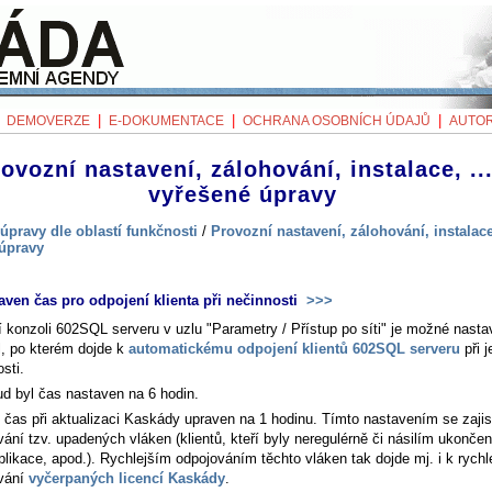
|
|
|
|
DEMOVERZE
E-DOKUMENTACE
OCHRANA OSOBNÍCH ÚDAJŮ
AUTOR
ovozní nastavení, zálohování, instalace, ...
vyřešené úpravy
úpravy dle oblastí funkčnosti
/
Provozní nastavení, zálohování, instalace,
úpravy
aven čas pro odpojení klienta při nečinnosti
>>>
í konzoli 602SQL serveru v uzlu "Parametry / Přístup po síti" je možné nastav
l, po kterém dojde k
automatickému odpojení klientů 602SQL serveru
při j
sti.
d byl čas nastaven na 6 hodin.
 čas při aktualizaci Kaskády upraven na 1 hodinu. Tímto nastavením se zajist
ání tzv. upadených vláken (klientů, kteří byly neregulérně či násilím ukončen
plikace, apod.). Rychlejším odpojováním těchto vláken tak dojde mj. i k rych
vání
vyčerpaných licencí Kaskády
.