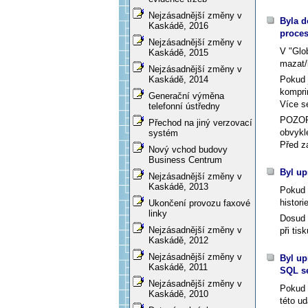
Nejzásadnější změny v
Byla d
Kaskádě, 2016
proces
Nejzásadnější změny v
V "Glo
Kaskádě, 2015
mazat/
Nejzásadnější změny v
Pokud 
Kaskádě, 2014
kompri
Generační výměna
Více s
telefonní ústředny
POZOR:
Přechod na jiný verzovací
obvykl
systém
Před z
Nový vchod budovy
Business Centrum
Byl up
Nejzásadnější změny v
Kaskádě, 2013
Pokud 
histori
Ukončení provozu faxové
linky
Dosud 
Nejzásadnější změny v
při tis
Kaskádě, 2012
Nejzásadnější změny v
Byl up
Kaskádě, 2011
SQL se
Nejzásadnější změny v
Pokud 
Kaskádě, 2010
této ud