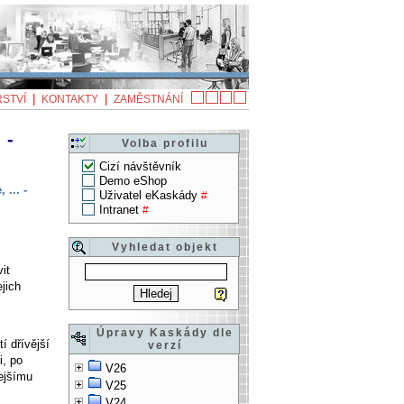
|
|
STVÍ
KONTAKTY
ZAMĚSTNÁNÍ
 -
Volba profilu
Cizí návštěvník
Demo eShop
 ... -
Uživatel eKaskády
#
Intranet
#
Vyhledat objekt
it
ejich
Úpravy Kaskády dle
í dřívější
verzí
i, po
V26
lejšímu
V25
V24