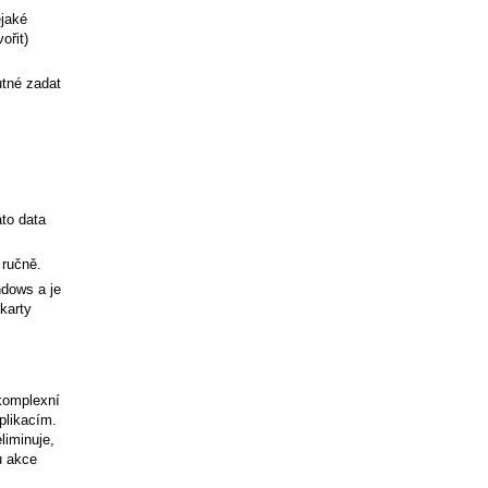
ějaké
ořit)
utné zadat
ato data
 ručně.
ndows a je
karty
komplexní
plikacím.
liminuje,
u akce