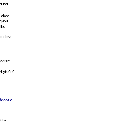
louhou
é akce
jevit
ilku
rodlevu,
rogram
 zbytečně
ádost o
ni z