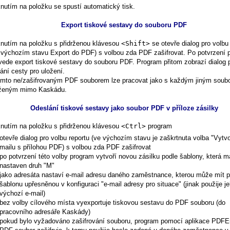
knutím na položku se spustí automatický tisk.
Export tiskové sestavy do souboru PDF
knutím na položku s přidrženou klávesou
<Shift>
se otevře dialog pro volbu
 výchozím stavu Export do PDF) s volbou zda PDF zašifrovat. Po potvrzení 
vede export tiskové sestavy do souboru PDF. Program přitom zobrazí dialog 
ání cesty pro uložení.
ímto ne/zašifrovaným PDF souborem lze pracovat jako s každým jiným soub
ženým mimo Kaskádu.
Odeslání tiskové sestavy jako soubor PDF v příloze zásilky
knutím na položku s přidrženou klávesou
<Ctrl>
program
otevře dialog pro volbu reportu (ve výchozím stavu je zaškrtnuta volba "Vytvo
mailu s přílohou PDF) s volbou zda PDF zašifrovat
po potvrzení této volby program vytvoří novou zásilku podle šablony, která m
nastaven druh "M"
jako adresáta nastaví e-mail adresu daného zaměstnance, kterou může mít 
šablonu upřesněnou v konfiguraci "e-mail adresy pro situace" (jinak použije j
výchozí e-mail)
bez volby cílového místa vyexportuje tiskovou sestavu do PDF souboru (do
pracovního adresáře Kaskády)
pokud bylo vyžadováno zašifrování souboru, program pomocí aplikace PDFE