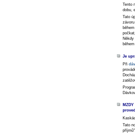
Tento 
dobu, e
Tato úp
závoru
během i
počkat
Někdy 
během 
Je upr
Při
dáv
provád
Docház
zatěžo
Program
Dávkov
MZDY -
proved
Kaskád
Tato n
příjmů