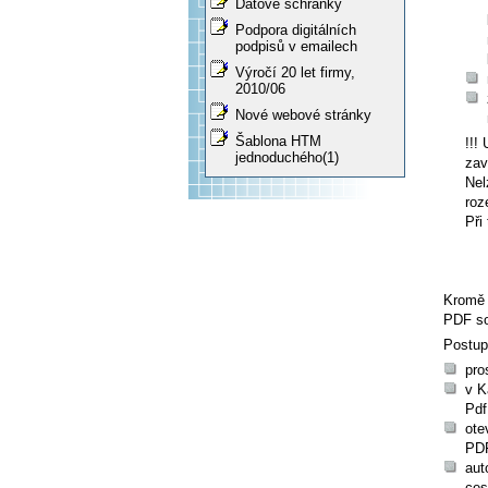
Datové schránky
Podpora digitálních
podpisů v emailech
Výročí 20 let firmy,
2010/06
Nové webové stránky
Šablona HTM
!!!
jednoduchého(1)
zav
Nel
roz
Při
Kromě 
PDF so
Postup 
pro
v K
Pdf
ote
PDF
aut
ces