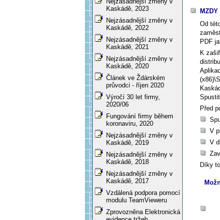
Nejzásadnější změny v
Kaskádě, 2023
MZDY -
Nejzásadnější změny v
Od tét
Kaskádě, 2022
zaměstn
Nejzásadnější změny v
PDF ja
Kaskádě, 2021
K zaši
Nejzásadnější změny v
distrib
Kaskádě, 2020
Aplika
Článek ve Ždárském
(x86)\
průvodci - říjen 2020
Kaskád
Spustit
Výročí 30 let firmy,
2020/06
Před p
Fungování firmy během
Spu
koronaviru, 2020
V p
Nejzásadnější změny v
V d
Kaskádě, 2019
Zav
Nejzásadnější změny v
Kaskádě, 2018
Díky t
Nejzásadnější změny v
Kaskádě, 2017
Možn
Vzdálená podpora pomocí
modulu TeamVieweru
Zprovozněna Elektronická
evidence tržeb