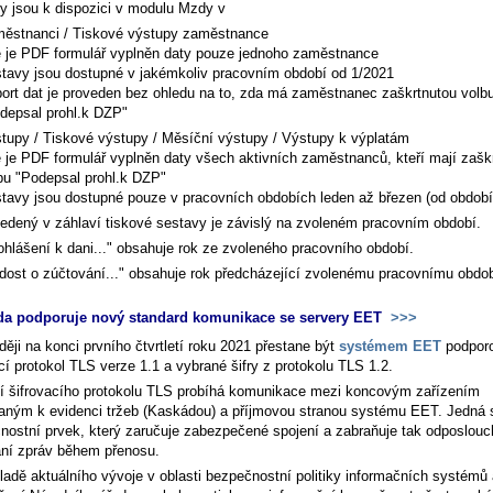
y jsou k dispozici v modulu Mzdy v
ěstnanci / Tiskové výstupy zaměstnance
 je PDF formulář vyplněn daty pouze jednoho zaměstnance
tavy jsou dostupné v jakémkoliv pracovním období od 1/2021
ort dat je proveden bez ohledu na to, zda má zaměstnanec zaškrtnutou volb
depsal prohl.k DZP"
tupy / Tiskové výstupy / Měsíční výstupy / Výstupy k výplatám
 je PDF formulář vyplněn daty všech aktivních zaměstnanců, kteří mají zašk
bu "Podepsal prohl.k DZP"
tavy jsou dostupné pouze v pracovních obdobích leden až březen (od období
edený v záhlaví tiskové sestavy je závislý na zvoleném pracovním období.
ohlášení k dani..." obsahuje rok ze zvoleného pracovního období.
dost o zúčtování..." obsahuje rok předcházející zvolenému pracovnímu obdob
da podporuje nový standard komunikace se servery EET
>>>
ěji na konci prvního čtvrtletí roku 2021 přestane být
systémem EET
podpor
cí protokol TLS verze 1.1 a vybrané šifry z protokolu TLS 1.2.
 šifrovacího protokolu TLS probíhá komunikace mezi koncovým zařízením
aným k evidenci tržeb (Kaskádou) a příjmovou stranou systému EET. Jedná 
nostní prvek, který zaručuje zabezpečené spojení a zabraňuje tak odposlouc
ání zpráv během přenosu.
ladě aktuálního vývoje v oblasti bezpečnostní politiky informačních systémů