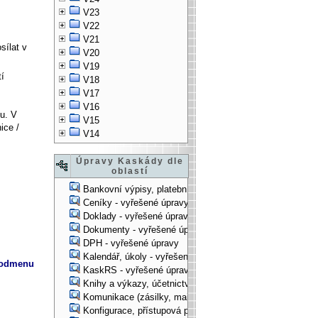
V23
V22
V21
sílat v
V20
V19
tí
V18
V17
V16
du. V
V15
ice /
V14
Úpravy Kaskády dle
oblastí
Bankovní výpisy, platební příkazy - vyřešené úpravy
Ceníky - vyřešené úpravy
Doklady - vyřešené úpravy
Dokumenty - vyřešené úpravy
DPH - vyřešené úpravy
Kalendář, úkoly - vyřešené úpravy
podmenu
KaskRS - vyřešené úpravy
Knihy a výkazy, účetnictví - vyřešené úpravy
Komunikace (zásilky, mail-systém, ...) - vyřešené úpravy
Konfigurace, přístupová práva, ... - vyřešené úpravy