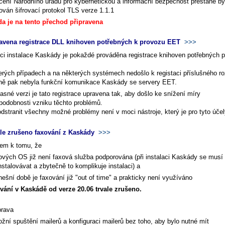
čení Národního úřadu pro kybernetickou a informační bezpečnost přestane bý
ován šifrovací protokol TLS verze 1.1.1
a je na tento přechod připravena
avena registrace DLL knihoven potřebných k provozu EET
>>>
ci instalace Kaskády je pokaždé prováděna registrace knihoven potřebných p
erých případech a na některých systémech nedošlo k registaci příslušného ro
ně pak nebyla funkční komunikace Kaskády se servery EET.
asné verzi je tato registrace upravena tak, aby došlo ke snížení míry
podobnosti vzniku těchto problémů.
dstranit všechny možné problémy není v moci nástroje, který je pro tyto účel
ale zrušeno faxování z Kaskády
>>>
em k tomu, že
ových OS již není faxová služba podporována (při instalaci Kaskády se musí
nstalovávat a zbytečně to komplikuje instalaci) a
nešní době je faxování již "out of time" a prakticky není využíváno
ování v Kaskádě od verze 20.06 trvale zrušeno.
prava
žní spuštění mailerů a konfiguraci mailerů bez toho, aby bylo nutné mít