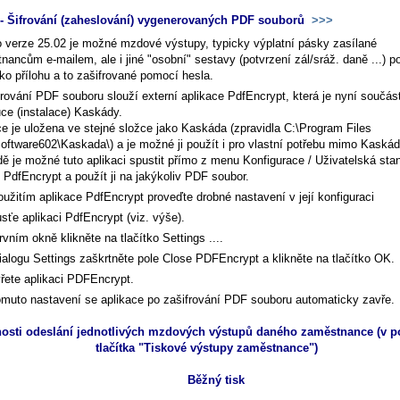
 Šifrování (zaheslování) vygenerovaných PDF souborů
>>>
o verze 25.02 je možné mzdové výstupy, typicky výplatní pásky zasílané
ancům e-mailem, ale i jiné "osobní" sestavy (potvrzení zál/sráž. daně ...) po
ko přílohu a to zašifrované pomocí hesla.
frování PDF souboru slouží externí aplikace PdfEncrypt, která je nyní součás
uce (instalace) Kaskády.
ce je uložena ve stejné složce jako Kaskáda (zpravidla C:\Program Files
Software602\Kaskada\) a je možné ji použít i pro vlastní potřebu mimo Kaská
ě je možné tuto aplikaci spustit přímo z menu Konfigurace / Uživatelská stan
 PdfEncrypt a použít ji na jakýkoliv PDF soubor.
oužitím aplikace PdfEncrypt proveďte drobné nastavení v její konfiguraci
sťe aplikaci PdfEncrypt (viz. výše).
rvním okně klikněte na tlačítko
Settings ...
.
ialogu Settings zaškrtněte pole Close PDFEncrypt a klikněte na tlačítko
OK
.
řete aplikaci PDFEncrypt.
omuto nastavení se aplikace po zašifrování PDF souboru automaticky zavře.
osti odeslání jednotlivých mzdových výstupů daného zaměstnance (v 
tlačítka "Tiskové výstupy zaměstnance")
Běžný tisk