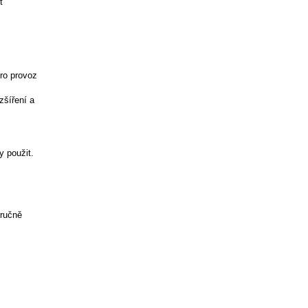
t
ro provoz
zšíření a
y použit.
 ručně