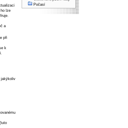
Počasí
tualizaci
 ho lze
fruje.
eč a
e při
se k
i.
jakýkoliv
rtovanému
(tuto