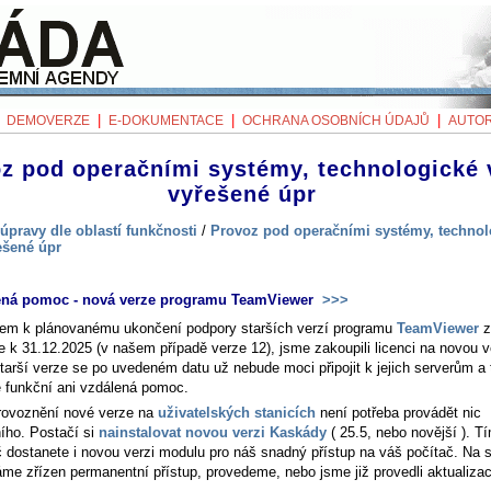
|
|
|
|
DEMOVERZE
E-DOKUMENTACE
OCHRANA OSOBNÍCH ÚDAJŮ
AUTOR
z pod operačními systémy, technologické v
vyřešené úpr
úpravy dle oblastí funkčnosti
/
Provoz pod operačními systémy, technol
řešené úpr
ená pomoc - nová verze programu TeamViewer
>>>
em k plánovanému ukončení podpory starších verzí programu
TeamViewer
z
e k 31.12.2025 (v našem případě verze 12), jsme zakoupili licenci na novou v
tarší verze se po uvedeném datu už nebude moci připojit k jejich serverům a 
 funkční ani vzdálená pomoc.
rovoznění nové verze na
uživatelských stanicích
není potřeba provádět nic
ního. Postačí si
nainstalovat novou verzi Kaskády
( 25.5, nebo novější ). T
č dostanete i novou verzi modulu pro náš snadný přístup na váš počítač. Na 
me zřízen permanentní přístup, provedeme, nebo jsme již provedli aktualizac