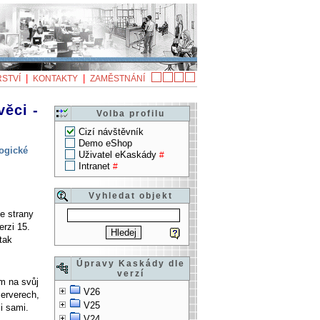
|
|
STVÍ
KONTAKTY
ZAMĚSTNÁNÍ
ěci -
Volba profilu
Cizí návštěvník
Demo eShop
ogické
Uživatel eKaskády
#
Intranet
#
Vyhledat objekt
e strany
erzi 15.
tak
Úpravy Kaskády dle
verzí
ím na svůj
V26
serverech,
V25
i sami.
V24