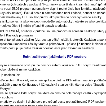
PDF soubor zašifruje, k tomu použije heslo zadané u daného zaměstnance v
kmenových datech v podkartě "Poznámky a další data k zaměstnanci" (při ak
na verzi 25.02 program automaticky doplní rodné číslo bez lomítka, následně
kdykoliv upravit). Pokud heslo u zaměstnance není zadané, soubor se nezaši
ne/zaheslovaný PDF soubor přiloží jako přílohu do nově vytvořené zásilky
zásilku ponechá jako koncept (neodešle automaticky), otevře se jeho prohlíž
mzdová účetní ji může případně upravit a odeslat
 UPOZORNĚNÍ, soubory v příloze jsou na pracovním adresáři Kaskády, který j
ření Kaskády promazán.
ze si tak připravit zásilku (viz. postup výše), uložit ji, ukončit Kaskádu a pak 
epsanému konceptu zásilky vrátit a pokračovat - příloha již nebude k dispozic
 tomto postupu je nutné zásilku odeslat ještě před zavřením Kaskády.
Ruční zašifrování jakéhokoliv PDF souboru
výše zmíněného postupu lze pomocí externí aplikace PDFEncrypt zašifrovat 
ubor uložený mimo Kaskádu.
je následující:
střednictvím Kaskády nebo jiné aplikace uložíte PDF někam na disk počítače
askádě v menu Konfigurace / Uživatelská stanice klikněte na volbu "Spustit
Encrypt"
vře se aplikace PdfEncrypt, ve které do prvního pole zadejte cestu k vyexpo
 souboru
omaticky se doplní i druhé pole pro určení cesty pro zašifrovaný PDF soubor 
tu můžete ponechat nebo zadat jinou cestu)