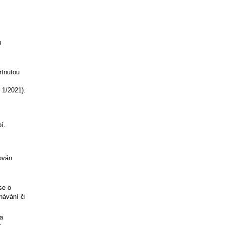
u
rtnutou
 1/2021).
í.
ován
se o
hávání či
 a