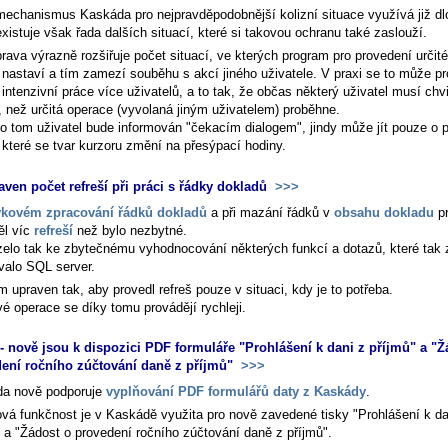
mechanismus Kaskáda pro nejpravděpodobnější kolizní situace využívá již d
xistuje však řada dalších situací, které si takovou ochranu také zaslouží.
rava výrazně rozšiřuje počet situací, ve kterých program pro provedení určit
 nastaví a tím zamezí souběhu s akcí jiného uživatele. V praxi se to může pro
ntenzivní práce více uživatelů, a to tak, že občas některý uživatel musí chv
, než určitá operace (vyvolaná jiným uživatelem) proběhne.
o tom uživatel bude informován "čekacím dialogem", jindy může jít pouze o p
které se tvar kurzoru změní na přesýpací hodiny.
aven počet refreší při práci s řádky dokladů
>>>
kovém zpracování řádků dokladů
a při mazání řádků v
obsahu dokladu
p
ěl víc
refreší
než bylo nezbytné.
elo tak ke zbytečnému vyhodnocování některých funkcí a dotazů, které tak
valo SQL server.
 upraven tak, aby provedl refreš pouze v situaci, kdy je to potřeba.
é operace se díky tomu provádějí rychleji.
 nově jsou k dispozici PDF formuláře "Prohlášení k dani z příjmů" a "Ž
ení ročního zúčtování daně z příjmů"
>>>
a nově podporuje
vyplňování PDF formulářů daty z Kaskády
.
ová funkčnost je v Kaskádě využita pro nově zavedené tisky "Prohlášení k da
" a "Žádost o provedení ročního zúčtování daně z příjmů".