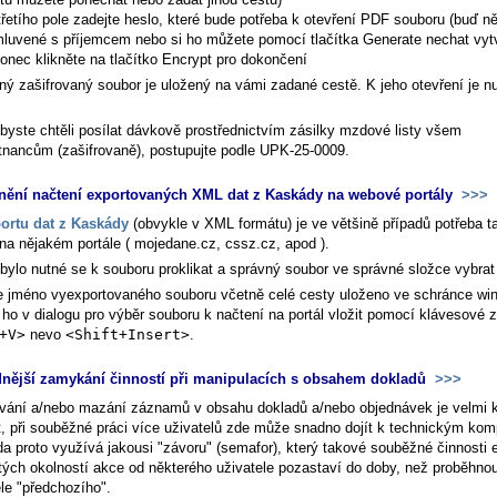
třetího pole zadejte heslo, které bude potřeba k otevření PDF souboru (buď n
luvené s příjemcem nebo si ho můžete pomocí tlačítka
Generate
nechat vytv
onec klikněte na tlačítko Encrypt pro dokončení
ný zašifrovaný soubor je uložený na vámi zadané cestě. K jeho otevření je n
byste chtěli posílat dávkově prostřednictvím zásilky mzdové listy všem
nancům (zašifrovaně), postupujte podle UPK-25-0009.
ění načtení exportovaných XML dat z Kaskády na webové portály
>>>
ortu dat z Kaskády
(obvykle v XML formátu) je ve většině případů potřeba t
 na nějakém portále ( mojedane.cz, cssz.cz, apod ).
bylo nutné se k souboru proklikat a správný soubor ve správné složce vybrat
e jméno vyexportovaného souboru včetně celé cesty uloženo ve schránce wi
ho v dialogu pro výběr souboru k načtení na portál vložit pomocí klávesové z
+V>
nevo
<Shift+Insert>
.
nější zamykání činností při manipulacích s obsahem dokladů
>>>
vání a/nebo mazání záznamů v obsahu dokladů a/nebo objednávek je velmi 
t, při souběžné práci více uživatelů zde může snadno dojít k technickým kom
a proto využívá jakousi "závoru" (semafor), který takové souběžné činnosti e
itých okolností akce od některého uživatele pozastaví do doby, než proběhno
ele "předchozího".