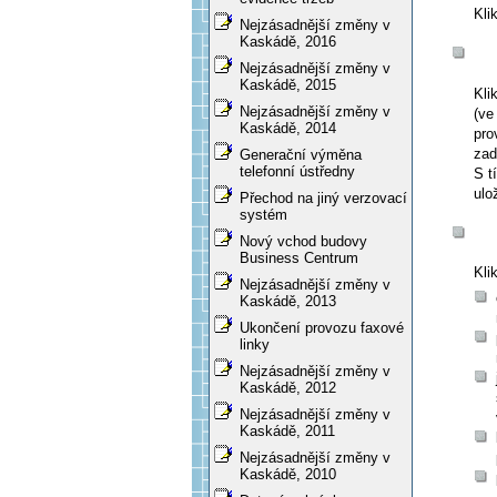
Kli
Nejzásadnější změny v
Kaskádě, 2016
Nejzásadnější změny v
Kaskádě, 2015
Kli
Nejzásadnější změny v
(ve
Kaskádě, 2014
pro
zad
Generační výměna
telefonní ústředny
S t
ulo
Přechod na jiný verzovací
systém
Nový vchod budovy
Business Centrum
Kli
Nejzásadnější změny v
Kaskádě, 2013
Ukončení provozu faxové
linky
Nejzásadnější změny v
Kaskádě, 2012
Nejzásadnější změny v
Kaskádě, 2011
Nejzásadnější změny v
Kaskádě, 2010