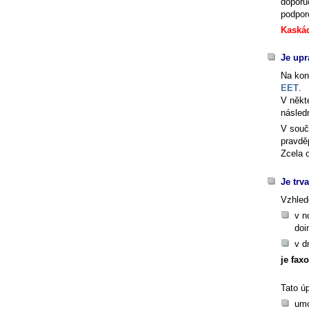
doporu
podpor
Kaskád
Je upr
Na kon
EET
.
V někt
násled
V souč
pravdě
Zcela o
Je trv
Vzhled
v n
doi
v d
je fax
Tato ú
umo