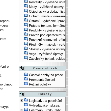
Kontakty - vyřešené úpravy
Mzdy - vyřešené úpravy
Objednávky a dodací listy - vyřešené úpravy
Odběrní místa - vyřešené úpravy
 reportu
Ostatní - vyřešené úpravy
program
Práce s textem, formátování, ... - vyřešené úpravy
pro
Produkty - vyřešené úpravy
Provoz pod operačními systémy, technologické věci - vy
orem
Provozní nastavení, zálohování, instalace, ... - vyřešen
Předměty, majetek - vyřešené úpravy
Složky - vyřešené úpravy
Vega - vyřešené úpravy
Zásobníky (sklad, pokladna, bank. účet) - vyřešené úpra
ření e-
Ceník služeb
Časové sazby za práce
á
Hromadná školení
pro danou
Režijní položky
eho
Odkazy
Legislativa a podnikání
Vyhledávače, tel.sez.
ncrypt
Cestování, jízdní řády