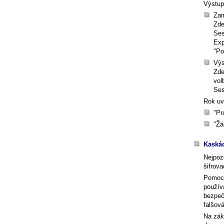
Výstup
Zam
Zde
Ses
Exp
"Po
Výs
Zde
vol
Ses
Rok uv
"Pr
"Žá
Kaská
Nejpozd
šifrova
Pomocí
použív
bezpeč
falšov
Na zák