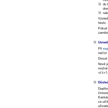
do 
dom
nak
Výsled
heslo.
Pokud 
zaměst
Usnadn
Při
exp
načíst
Dosud 
Nově j
možné 
<Ctrl
Důsled
Doplňo
činnos
Kaskád
za urč
uživat