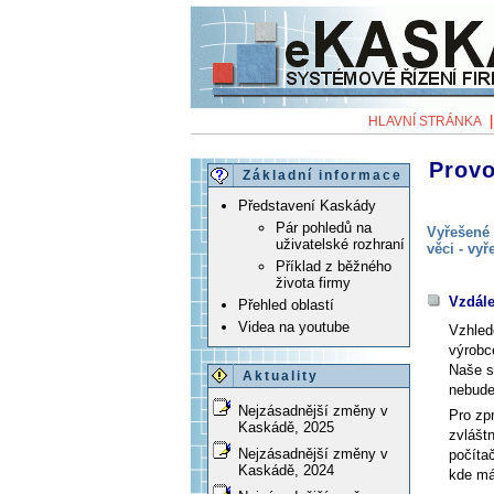
HLAVNÍ STRÁNKA
Provo
Základní informace
Představení Kaskády
Pár pohledů na
Vyřešené 
uživatelské rozhraní
věci - vy
Příklad z běžného
života firmy
Vzdál
Přehled oblastí
Videa na youtube
Vzhled
výrobc
Naše s
Aktuality
nebude
Nejzásadnější změny v
Pro zp
Kaskádě, 2025
zvlášt
Nejzásadnější změny v
počíta
Kaskádě, 2024
kde má