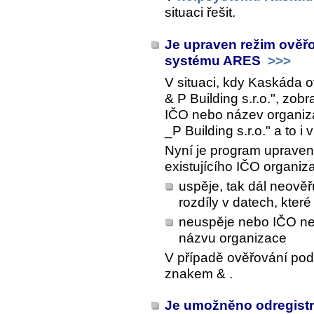
situaci řešit.
Je upraven režim ověřo
systému ARES
>>>
V situaci, kdy Kaskáda 
& P Building s.r.o.", zo
IČO nebo název organiza
_P Building s.r.o." a to 
Nyní je program upraven 
existujícího IČO organi
uspěje, tak dál neově
rozdíly v datech, které
neuspěje nebo IČO nen
názvu organizace
V případě ověřování podl
znakem & .
Je umožněno odregistr