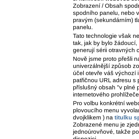
Zobrazení / Obsah spodn
spodního panelu, nebo 
pravým (sekundárním) tl
panelu.
Tato technologie však n
tak, jak by bylo žádoucí
generují sérii otravných
Nově jsme proto přešli 
univerzálnější způsob z
účel otevře váš výchozí 
patřičnou URL adresu s 
příslušný obsah "v plné
internetového prohlížeče
Pro volbu konkrétní webo
plovoucího menu vyvola
dvojklikem ) na
titulku 
Zobrazené menu je zjed
jednoúrovňové, takže p
dispozici.