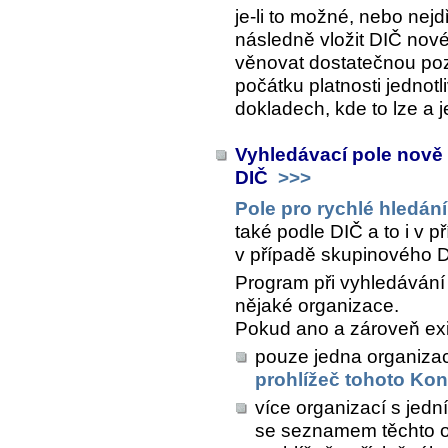
je-li to možné, nebo nejd
následně vložit DIČ nové
věnovat dostatečnou p
počátku platnosti jednot
dokladech, kde to lze a j
Vyhledávací pole nově
DIČ
>>>
Pole pro rychlé hledání
také podle DIČ a to i v 
v případě skupinového DI
Program při vyhledávání
nějaké organizace.
Pokud ano a zároveň exi
pouze jedna organizac
prohlížeč tohoto Kon
více organizací s jed
se seznamem těchto or