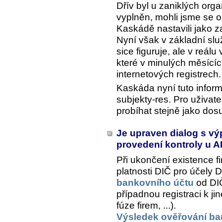
Dřív byl u zaniklých orga
vyplněn, mohli jsme se o
Kaskádě nastavili jako z
Nyní však v základní sl
sice figuruje, ale v reál
které v minulých měsících
internetových registrech.
Kaskáda nyní tuto infor
subjekty-res. Pro uživat
probíhat stejně jako dos
Je upraven dialog s v
provedení kontroly u 
Při ukončení existence f
platnosti DIČ pro účely
bankovního účtu
od DIČ
případnou registraci k 
fúze firem, ...).
Výsledek ověřování ba