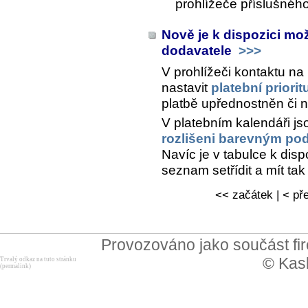
prohlížeče příslušného
Nově je k dispozici možn
dodavatele
>>>
V prohlížeči kontaktu na
nastavit
platební priorit
platbě upřednostněn či ni
V platebním kalendáři jsou
rozlišeni barevným po
Navíc je v tabulce k dispo
seznam setřídit a mít t
<< začátek | < pře
Provozováno jako součást f
© Kask
Trvalý odkaz na tuto stránku
(permalink)