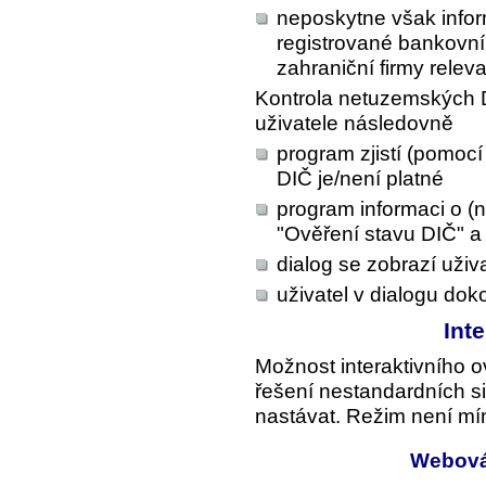
neposkytne však inform
registrované bankovní 
zahraniční firmy releva
Kontrola netuzemských 
uživatele následovně
program zjistí (pomoc
DIČ je/není platné
program informaci o (n
"Ověření stavu DIČ" a
dialog se zobrazí uživa
uživatel v dialogu dok
Int
Možnost interaktivního 
řešení nestandardních s
nastávat. Režim není mí
Webová 