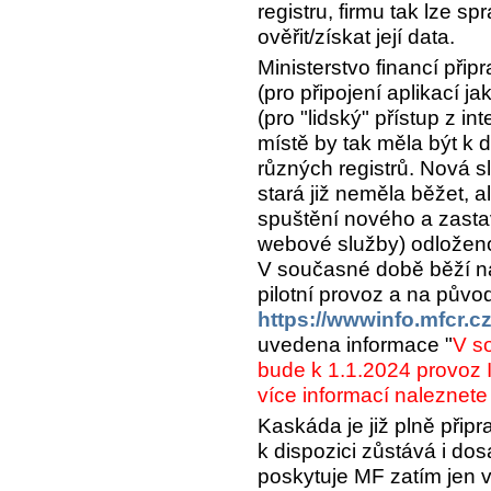
registru, firmu tak lze s
ověřit/získat její data.
Ministerstvo financí při
(pro připojení aplikací 
(pro "lidský" přístup z i
místě by tak měla být k 
různých registrů. Nová sl
stará již neměla běžet, 
spuštění nového a zastav
webové služby) odloženo
V současné době běží 
pilotní provoz a na půvo
https://wwwinfo.mfcr.c
uvedena informace "
V s
bude k 1.1.2024 provoz
více informací naleznet
Kaskáda je již plně přip
k dispozici zůstává i do
poskytuje MF zatím jen v