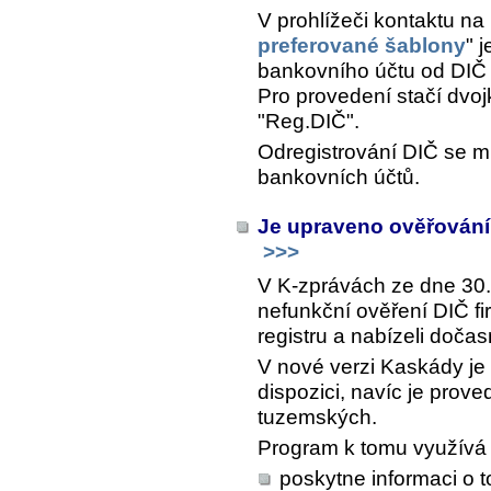
V prohlížeči kontaktu na
preferované šablony
"
j
bankovního účtu od DIČ 
Pro provedení stačí dvoj
"Reg.DIČ".
Odregistrování DIČ se mů
bankovních účtů.
Je upraveno ověřování
>>>
V K-zprávách ze dne 30.
nefunkční ověření DIČ f
registru a nabízeli doča
V nové verzi Kaskády je 
dispozici, navíc je prov
tuzemských.
Program k tomu využívá
poskytne informaci o t