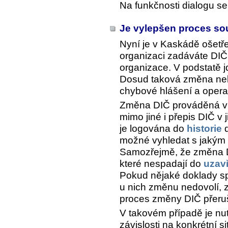
Na funkčnosti dialogu se
Je vylepšen proces so
Nyní je v Kaskádě ošet
organizaci zadáváte DIČ, 
organizace. V podstatě j
Dosud taková změna neb
chybové hlášení a operac
Změna DIČ prováděná 
mimo jiné i přepis DIČ v 
je logována do
historie
d
možné vyhledat s jakým 
Samozřejmě, že změna D
které nespadají do
uzav
Pokud nějaké doklady s
u nich změnu nedovolí, z
proces změny DIČ přeruš
V takovém případě je nu
závislosti na konkrétní si