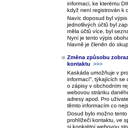
informaci, ke kterému DIČ
když není registrován k
Navíc doposud byl výpi
jednotlivých účtů byl zap
měla účtů více, byl sez
Nyní je tento výpis oboh
hlavně je členěn do skup
Změna způsobu zobrazo
kontaktu
>>>
Kaskáda umožňuje v pro
informací", týkajících s
o zápisy v obchodním rejs
webovou stránku daného
adresy apod. Pro uživat
těmto informacím co nejs
Dosud bylo možno tento
prohlížeči kontaktu, ve 
si konkrétní webovou st