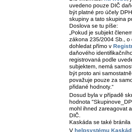
uvedeno pouze DIČ daňo
být platné pro účely DPH
skupiny a tato skupina 
Doslova se tu píše:
Pokud je subjekt členem
zákona 235/2004 Sb., o d
dohledat přímo v
Regist
daňového identifikačního
registrovaná podle uve
subjektem, nemá samosta
být proto ani samostatn
považuje pouze za samo
přidané hodnoty.
Dosud byla v případě sku
hodnota "Skupinove_DPH".
mohl ihned zareagovat a
DIČ.
Kaskáda se také bránila 
V
helpsystému Kaskád