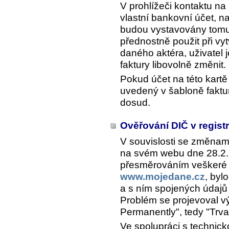
V prohlížeči kontaktu na
vlastní bankovní účet, na
budou vystavovány tomut
přednostně použit při vy
daného aktéra, uživatel 
faktury libovolně změnit.
Pokud účet na této kartě 
uvedený v šabloně faktur
dosud.
Ověřování DIČ v regist
V souvislosti se změnami,
na svém webu dne 28.2.2
přesměrováním veškeré 
www.mojedane.cz
, by
a s ním spojených údajů 
Problém se projevoval 
Permanently", tedy "Trv
Ve spolupráci s technic