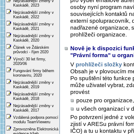
pro výběr emailové adres
Nejzásadnější změny v
Kaskádě, 2023
osoby nyní program naví
Nejzásadnější změny v
souvisejících kontaktů na
Kaskádě, 2022
externí spolupracovník,
Nejzásadnější změny v
nadřazené organizace, s
Kaskádě, 2021
prohlížeči organizace.
Nejzásadnější změny v
Kaskádě, 2020
Nově je k dispozici fu
Článek ve Ždárském
průvodci - říjen 2020
"Právní forma" u organ
Výročí 30 let firmy,
V
prohlížeči složky
kont
2020/06
Obsah
je v plovoucím me
Fungování firmy během
koronaviru, 2020
Po spuštění této funkce 
Nejzásadnější změny v
může uživatel vybrat, zd
Kaskádě, 2019
provést
Nejzásadnější změny v
Kaskádě, 2018
pouze pro organizace,
Nejzásadnější změny v
u všech organizací v 
Kaskádě, 2017
Po potvrzení jedné z vol
Vzdálená podpora pomocí
modulu TeamVieweru
zjistí v ARESu právní f
Zprovozněna Elektronická
IČO) a tu u kontaktu v p
evidence tržeb