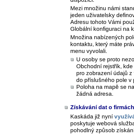
Mezi množinu námi standa
jeden uživatelsky defino
Adresu tohoto Vámi použ
Globální konfiguraci na 
Množina nabízených polo
kontaktu, který máte prá
menu vyvolali.
U osoby se proto nezo
Obchodní rejstřík, kde
pro zobrazení údajů z 
do příslušného pole v 
Poloha na mapě se na
žádná adresa.
Získávání dat o firmá
Kaskáda již nyní
využív
poskytuje webová služba 
pohodlný způsob získání 