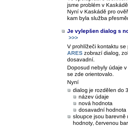
jsme problém v Kaskádě o
Nyní v Kaskádě pro ově
kam byla služba přesmě
Je vylepšen dialog s 
>>>
V prohlížeči kontaktu se 
ARES
zobrazí dialog, zo
dosavadní.
Doposud nebyly údaje v t
se zde orientovalo.
Nyní
dialog je rozdělen do 
název údaje
nová hodnota
dosavadní hodnota
sloupce jsou barevně 
hodnoty, červenou ba