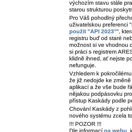
výchozím stavu stále pr
starou strukturou poskyt
Pro Váš pohodlný přecho
uživatelskou preferenci "
použít "API 2023"
", kte
registru buď od staré n
možnost si ve vhodnou ch
si práci s registrem ARE
klidně ihned, ať nejste p
nefunguje.
Vzhledem k pokročilému 
že již nedojde ke změně
aplikací a že vše bude 
nějakou podpásovku pro
přístup Kaskády podle p
Chování Kaskády z pohled
nového systému zcela to
!!! POZOR !!!
Dle informací
na webu
,