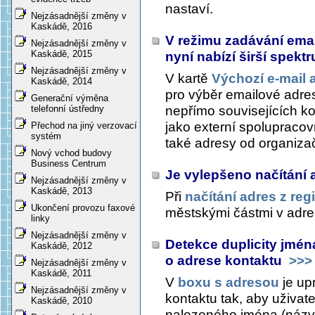
nastaví.
Nejzásadnější změny v
Kaskádě, 2016
V režimu zadávání emai
Nejzásadnější změny v
Kaskádě, 2015
nyní nabízí širší spek
Nejzásadnější změny v
V kartě
Výchozí e-mail 
Kaskádě, 2014
pro výběr emailové adres
Generační výměna
nepřímo souvisejících kon
telefonní ústředny
jako externí spolupraco
Přechod na jiný verzovací
systém
také adresy od organizač
Nový vchod budovy
Business Centrum
Je vylepšeno načítání 
Nejzásadnější změny v
Kaskádě, 2013
Při
načítání adres z reg
Ukončení provozu faxové
městskými částmi v adres
linky
Nejzásadnější změny v
Detekce duplicity jmé
Kaskádě, 2012
o adrese kontaktu
>>>
Nejzásadnější změny v
Kaskádě, 2011
V
boxu s adresou
je up
Nejzásadnější změny v
kontaktu tak, aby uživate
Kaskádě, 2010
nalezeného jména (názvu