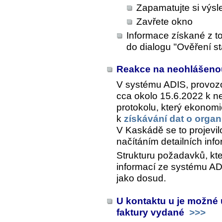
Zapamatujte si výsl
Zavřete okno
Informace získané z to
do dialogu "Ověření s
Reakce na neohlášeno
V systému ADIS, provozo
cca okolo 15.6.2022 k 
protokolu, který ekonom
k
získávání dat o organ
V Kaskádě se to projevi
načítáním detailních inf
Strukturu požadavků, kt
informací ze systému ADI
jako dosud.
U kontaktu u je možné u
faktury vydané
>>>