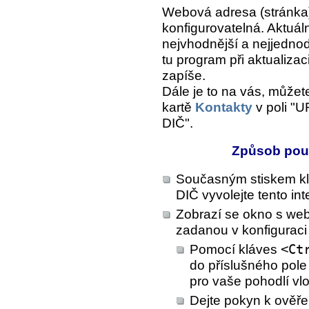
Webová adresa (stránka),
konfigurovatelná. Aktuál
nejvhodnější a nejjedno
tu program při aktualiza
zapíše.
Dále je to na vás, můžete
kartě
Kontakty
v poli "U
DIČ".
Způsob použi
Současným stiskem k
DIČ vyvolejte tento int
Zobrazí se okno s web
zadanou v konfiguraci
Pomocí kláves
<Ct
do příslušného pole
pro vaše pohodlí vlo
Dejte pokyn k ověře