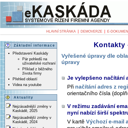
|
|
HLAVNÍ STRÁNKA
DEMOVERZE
E-DOKUMEN
Kontakty 
Základní informace
Představení Kaskády
Vyřešené úpravy dle obla
Pár pohledů na
úpravy
uživatelské rozhraní
Příklad z běžného
života firmy
Je vylepšeno načítání 
Přehled oblastí
Videa na youtube
Při
načítání adres z reg
orientačního čísla (doplň
Aktuality
V režimu zadávání emai
Nejzásadnější změny v
Kaskádě, 2025
nyní nabízí širší spek
Nejzásadnější změny v
V kartě
Výchozí e-mail 
Kaskádě, 2024