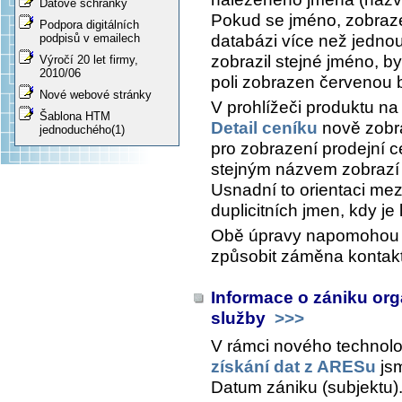
Datové schránky
Pokud se jméno, zobraze
Podpora digitálních
databázi více než jednou
podpisů v emailech
zobrazil stejné jméno, by
Výročí 20 let firmy,
2010/06
poli zobrazen červenou 
Nové webové stránky
V prohlížeči produktu na
Šablona HTM
Detail ceníku
nově zobra
jednoduchého(1)
pro zobrazení prodejní c
stejným názvem zobrazí
Usnadní to orientaci mez
duplicitních jmen, kdy je l
Obě úpravy napomohou e
způsobit záměna kontakt
Informace o zániku orga
služby
>>>
V rámci nového technol
získání dat z ARESu
jsm
Datum zániku (subjektu)