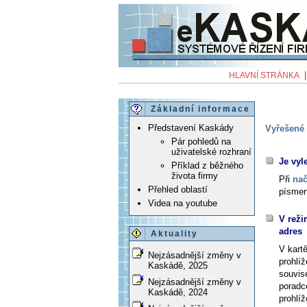
HLAVNÍ STRÁNKA
Základní informace
Představení Kaskády
Vyřešené 
Pár pohledů na
uživatelské rozhraní
Je vyl
Příklad z běžného
života firmy
Při
nač
Přehled oblastí
písmen
Videa na youtube
V reži
adres
Aktuality
V kart
Nejzásadnější změny v
prohlí
Kaskádě, 2025
souvise
Nejzásadnější změny v
poradc
Kaskádě, 2024
prohlíž