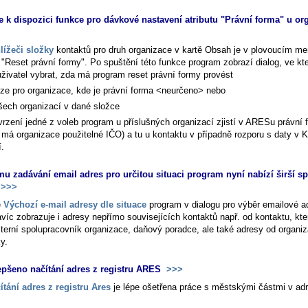
e k dispozici funkce pro dávkové nastavení atributu "Právní forma" u or
lížeči složky
kontaktů pro druh organizace v kartě
Obsah
je v plovoucím me
 "Reset právní formy". Po spuštění této funkce program zobrazí dialog, ve kt
živatel vybrat, zda má program reset právní formy provést
ze pro organizace, kde je právní forma <neurčeno> nebo
šech organizací v dané složce
vrzení jedné z voleb program u příslušných organizací zjistí v ARESu právní 
 má organizace použitelné IČO) a tu u kontaktu v případně rozporu s daty v 
í.
mu zadávání email adres pro určitou situaci program nyní nabízí širší s
>>>
ě
Výchozí e-mail adresy dle situace
program v dialogu pro výběr emailové a
víc zobrazuje i adresy nepřímo souvisejících kontaktů např. od kontaktu, kter
xterní spolupracovník organizace, daňový poradce, ale také adresy od organi
y.
epšeno načítání adres z registru ARES
>>>
ítání adres z registru Ares
je lépe ošetřena práce s městskými částmi v ad