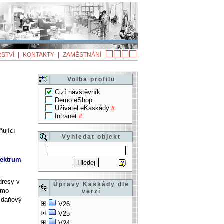
|
|
STVÍ
KONTAKTY
ZAMĚSTNÁNÍ
Volba profilu
Cizí návštěvník
Demo eShop
Uživatel eKaskády
#
Intranet
#
ňující
Vyhledat objekt
pektrum
dresy v
Úpravy Kaskády dle
římo
verzí
, daňový
V26
V25
V24