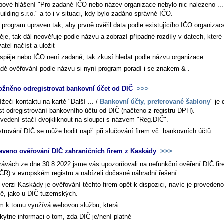
bové hlášení "Pro zadané IČO nebo název organizace nebylo nic nalezeno ..
ilding s.r.o." a to i v situaci, kdy bylo zadáno správné IČO.
e program upraven tak, aby prvně ověřil data podle existujícího IČO organiza
ěje, tak dál neověřuje podle názvu a zobrazí případné rozdíly v datech, kter
vatel načíst a uložit
spěje nebo IČO není zadané, tak zkusí hledat podle názvu organizace
adě ověřování podle názvu si nyní program poradí i se znakem & .
žněno odregistrovat bankovní účet od DIČ
>>>
lížeči kontaktu na kartě
"Další ... /
Bankovní účty, preferované šablony
"
je 
t odregistrování bankovního účtu od DIČ (načteno z registru DPH).
ovedení stačí dvojkliknout na sloupci s názvem "Reg.DIČ".
strování DIČ se může hodit např. při slučování firem vč. bankovních účtů.
aveno ověřování DIČ zahraničních firem z Kaskády
>>>
rávách ze dne 30.8.2022 jsme vás upozorňovali na nefunkční ověření DIČ fi
ČR) v evropském registru a nabízeli dočasné náhradní řešení.
 verzi Kaskády je ověřování těchto firem opět k dispozici, navíc je provedeno
ě, jako u DIČ tuzemských.
m k tomu využívá webovou službu, která
kytne informaci o tom, zda DIČ je/není platné