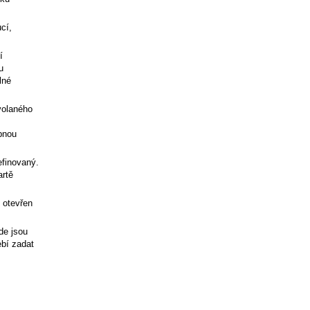
cí,
í
u
lné
volaného
bnou
efinovaný.
artě
 otevřen
de jsou
ebí zadat