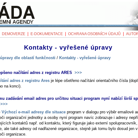
|
|
|
|
DEMOVERZE
E-DOKUMENTACE
OCHRANA OSOBNÍCH ÚDAJŮ
AUTOR
Kontakty - vyřešené úpravy
úpravy dle oblastí funkčnosti
/
Kontakty - vyřešené úpravy
epšeno načítání adres z registru ARES
>>>
ítání adres z registru Ares
je lépe ošetřeno načítání orientačního čísla (dopl
o na konci).
mu zadávání email adres pro určitou situaci program nyní nabízí širší s
>>>
ě
Výchozí e-mail adresy dle situace
program v dialogu pro výběr emailové a
žeči organizační jednotky a osoby nyní program navíc zobrazuje i adresy nep
jících kontaktů např. od kontaktu, který figuruje jako externí spolupracovník
e, ale také adresy od nadřazené organizace, stejně jak tomu bylo dosud jen v
eči organizace.