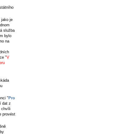
státního
 jako je
jednom
vá služba
ím bylo
eno na
dních
ce "
V
eru
skáda
ou
nci "
Pro
í dat z
chvíli
e provést
měně
 by