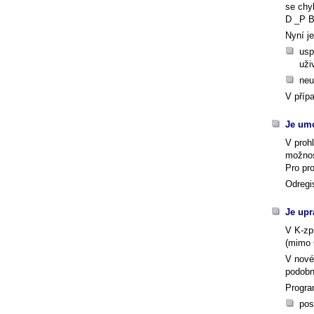
se chy
D _P Bu
Nyní j
usp
uži
neu
V příp
Je umo
V proh
možnos
Pro pr
Odregi
Je upr
V K-zp
(mimo 
V nové
podobn
Progra
pos