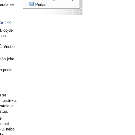
Počasí
atele se
DIS
>>>
H, dojde
dnou
Č a/nebo
sán jeho
n podle
h se
rejstříku,
atele je
stup.
e
pomocí
lu, nebo
lku