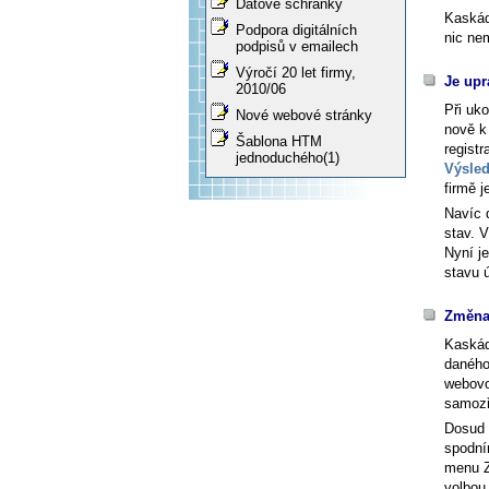
Datové schránky
Kaskád
Podpora digitálních
nic ne
podpisů v emailech
Výročí 20 let firmy,
Je upr
2010/06
Při uk
Nové webové stránky
nově 
Šablona HTM
registr
jednoduchého(1)
Výsled
firmě 
Navíc 
stav. 
Nyní j
stavu 
Změna 
Kaskád
daného
webovo
samozř
Dosud 
spodní
menu Z
volbou