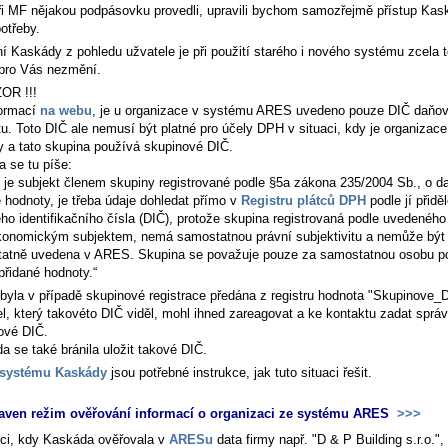
ři MF nějakou podpásovku provedli, upravili bychom samozřejmě přístup Kas
otřeby.
í Kaskády z pohledu užvatele je při použití starého i nového systému zcela 
 pro Vás nezmění.
ZOR !!!
formací
na webu
, je u organizace v systému ARES uvedeno pouze DIČ daňo
tu. Toto DIČ ale nemusí být platné pro účely DPH v situaci, kdy je organizac
y a tato skupina používá skupinové DIČ.
a se tu píše:
je subjekt členem skupiny registrované podle §5a zákona 235/2004 Sb., o da
é hodnoty, je třeba údaje dohledat přímo v
Registru plátců DPH
podle jí přidě
ho identifikačního čísla (DIČ), protože skupina registrovaná podle uvedeného
konomickým subjektem, nemá samostatnou právní subjektivitu a nemůže být 
atně uvedena v ARES. Skupina se považuje pouze za samostatnou osobu p
přidané hodnoty.
byla v případě skupinové registrace předána z registru hodnota "Skupinove_
el, který takovéto DIČ viděl, mohl ihned zareagovat a ke kontaktu zadat sprá
ové DIČ.
a se také bránila uložit takové DIČ.
psystému Kaskády
jsou potřebné instrukce, jak tuto situaci řešit.
aven režim ověřování informací o organizaci ze systému ARES
>>>
aci, kdy Kaskáda ověřovala v
ARESu
data firmy např. "D & P Building s.r.o.",