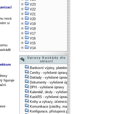
V23
ganizací
V22
V21
nu nová
V20
erém si
V19
V18
V17
V16
V15
formu
V14
Kaskádě
Úpravy Kaskády dle
oblastí
pektrum
Bankovní výpisy, platební příkazy - vyřešené úpravy
Ceníky - vyřešené úpravy
dresy
Doklady - vyřešené úpravy
ý figuruje
Dokumenty - vyřešené úpravy
zační
DPH - vyřešené úpravy
Kalendář, úkoly - vyřešené úpravy
KaskRS - vyřešené úpravy
Knihy a výkazy, účetnictví - vyřešené úpravy
rese
Komunikace (zásilky, mail-systém, ...) - vyřešené úpravy
Konfigurace, přístupová práva, ... - vyřešené úpravy