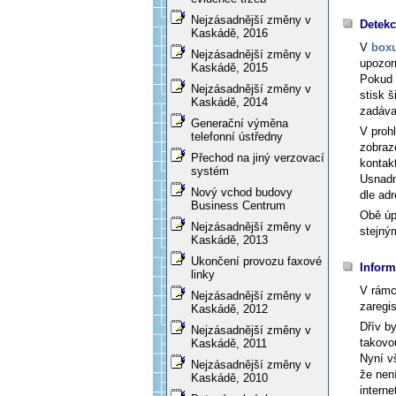
Nejzásadnější změny v
Detekc
Kaskádě, 2016
V
boxu
Nejzásadnější změny v
upozor
Kaskádě, 2015
Pokud 
Nejzásadnější změny v
stisk š
Kaskádě, 2014
zadáva
Generační výměna
V proh
telefonní ústředny
zobraz
Přechod na jiný verzovací
kontak
systém
Usnadní
Nový vchod budovy
dle adr
Business Centrum
Obě úp
Nejzásadnější změny v
stejný
Kaskádě, 2013
Ukončení provozu faxové
Inform
linky
V rámc
Nejzásadnější změny v
zaregi
Kaskádě, 2012
Dřív by
Nejzásadnější změny v
takovo
Kaskádě, 2011
Nyní vš
Nejzásadnější změny v
že není
Kaskádě, 2010
interne