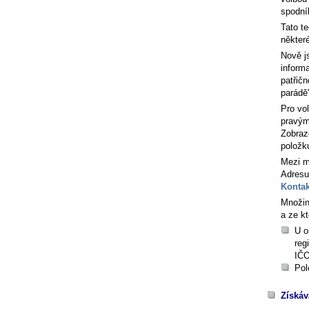
spodní
Tato t
někter
Nově j
inform
patřič
parádě
Pro vo
pravým
Zobraz
položk
Mezi m
Adresu
Kontak
Množin
a ze kt
U o
reg
IČO
Pol
Získáv