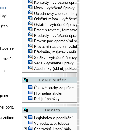
Kontakty - vyřešené úpravy
>>>
Mzdy - vyřešené úpravy
Objednávky a dodací listy - vyřešené úpravy
 byl
Odběrní místa - vyřešené úpravy
Ostatní - vyřešené úpravy
(tzn.
Práce s textem, formátování, ... - vyřešené úpravy
Produkty - vyřešené úpravy
Provoz pod operačními systémy, technologické věci - vy
Provozní nastavení, zálohování, instalace, ... - vyřešen
I zde se
Předměty, majetek - vyřešené úpravy
Složky - vyřešené úpravy
 rozlišit
Vega - vyřešené úpravy
Zásobníky (sklad, pokladna, bank. účet) - vyřešené úpra
 se
Ceník služeb
Časové sazby za práce
Hromadná školení
jsme
Režijní položky
ěj opřít,
Odkazy
lu vidíme,
Legislativa a podnikání
Vyhledávače, tel.sez.
Cestování, jízdní řády