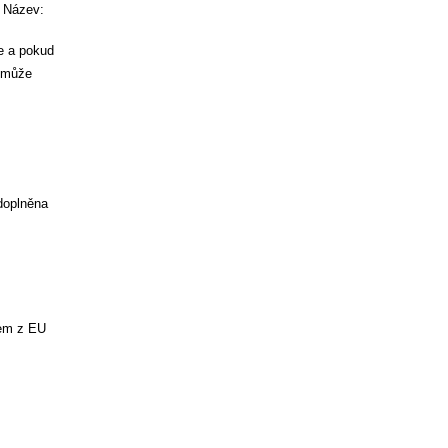
. Název:
ce a pokud
é může
doplněna
rem z EU