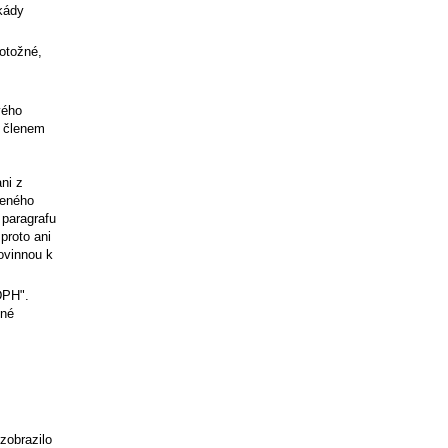
kády
totožné,
vého
e členem
ni z
leného
 paragrafu
proto ani
ovinnou k
DPH".
vné
 zobrazilo