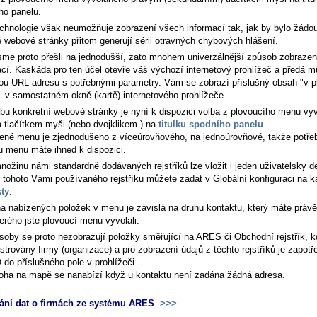
ho panelu.
echnologie však neumožňuje zobrazení všech informací tak, jak by bylo žádou
é webové stránky přitom generují sérii otravných chybových hlášení.
sme proto přešli na jednodušší, zato mnohem univerzálnější způsob zobrazen
ací. Kaskáda pro ten účel otevře váš výchozí internetový prohlížeč a předá m
nou URL adresu s potřebnými parametry. Vám se zobrazí příslušný obsah "v p
" v samostatném okně (kartě) internetového prohlížeče.
lbu konkrétní webové stránky je nyní k dispozici volba z plovoucího menu vy
 tlačítkem myši (nebo dvojklikem ) na
titulku spodního panelu
.
ené menu je zjednodušeno z víceúrovňového, na jednoúrovňové, takže potře
u menu máte ihned k dispozici.
nožinu námi standardně dodávaných rejstříků lze vložit i jeden uživatelsky d
 tohoto Vámi používaného rejstříku můžete zadat v Globální konfiguraci na k
ty
.
a nabízených položek v menu je závislá na druhu kontaktu, který máte právě
erého jste plovoucí menu vyvolali.
soby se proto nezobrazují položky směřující na ARES či Obchodní rejstřík, k
istrovány firmy (organizace) a pro zobrazení údajů z těchto rejstříků je zapotř
 do příslušného pole v prohlížeči.
oha na mapě se nanabízí když u kontaktu není zadána žádná adresa.
ání dat o firmách ze systému ARES
>>>