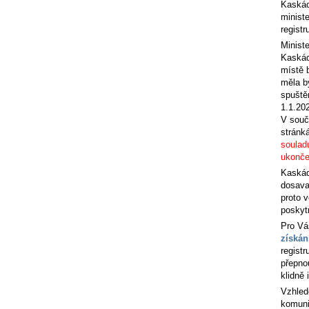
Kaskád
ministe
registr
Ministe
Kaskáda
místě 
měla bý
spuště
1.1.20
V souč
stránk
soulad
ukonče
Kaskáda
dosava
proto 
poskyt
Pro Vá
získán
regist
přepno
klidně 
Vzhled
komuni