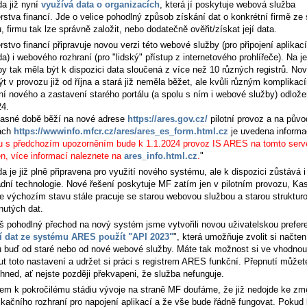
a již nyní
využívá data o organizacích
, která jí poskytuje webová služba
rstva financí. Jde o velice pohodlný způsob získání dat o konkrétní firmě ze 
u, firmu tak lze správně založit, nebo dodatečně ověřit/získat její data.
rstvo financí připravuje novou verzi této webové služby (pro připojení aplikací
) i webového rozhraní (pro "lidský" přístup z internetového prohlířeče). Na 
by tak měla být k dispozici data sloučená z více než 10 různých registrů. No
t v provozu již od října a stará již neměla běžet, ale kvůli různým komplikac
ní nového a zastavení starého portálu (a spolu s ním i webové služby) odlož
24.
asné době běží na nové adrese
https://ares.gov.cz/
pilotní provoz a na půvo
ách
https://wwwinfo.mfcr.cz/ares/ares_es_form.html.cz
je uvedena informa
u s předchozím upozorněním bude k 1.1.2024 provoz IS ARES na tomto serv
n, více informací naleznete na
ares_info.html.cz
.
"
 je již plně připravena pro využití nového systému, ale k dispozici zůstává i
dní technologie. Nové řešení poskytuje MF zatím jen v pilotním provozu, Ka
ve výchozím stavu stále pracuje se starou webovou službou a starou struktur
nutých dat.
š pohodlný přechod na nový systém jsme vytvořili novou uživatelskou prefere
í dat ze systému ARES použít "API 2023"
", která umožňuje zvolit si načten
ru buď od staré nebo od nové webové služby. Máte tak možnost si ve vhodnou 
ut toto nastavení a udržet si práci s registrem ARES funkční. Přepnutí můžet
ihned, ať nejste později překvapeni, že služba nefunguje.
em k pokročilému stádiu vývoje na straně MF doufáme, že již nedojde ke z
kačního rozhraní pro napojení aplikací a že vše bude řádně fungovat. Pokud