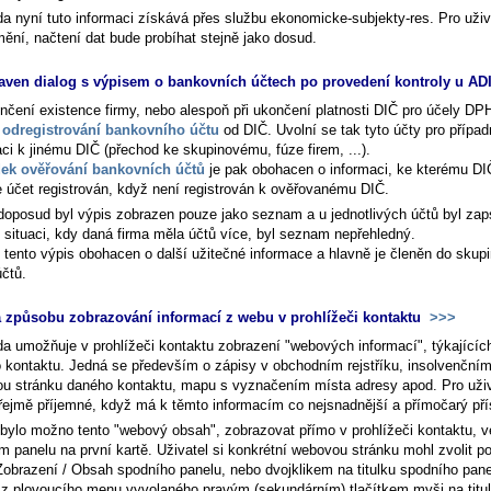
a nyní tuto informaci získává přes službu ekonomicke-subjekty-res. Pro uživ
mění, načtení dat bude probíhat stejně jako dosud.
aven dialog s výpisem o bankovních účtech po provedení kontroly u A
ončení existence firmy, nebo alespoň při ukončení platnosti DIČ pro účely DP
k
odregistrování bankovního účtu
od DIČ. Uvolní se tak tyto účty pro přípa
aci k jinému DIČ (přechod ke skupinovému, fúze firem, ...).
ek ověřování bankovních účtů
je pak obohacen o informaci, ke kterému DI
je účet registrován, když není registrován k ověřovanému DIČ.
doposud byl výpis zobrazen pouze jako seznam a u jednotlivých účtů byl zap
V situaci, kdy daná firma měla účtů více, byl seznam nepřehledný.
e tento výpis obohacen o další užitečné informace a hlavně je členěn do skupi
účtů.
způsobu zobrazování informací z webu v prohlížeči kontaktu
>>>
a umožňuje v prohlížeči kontaktu zobrazení "webových informací", týkajícíc
 kontaktu. Jedná se především o zápisy v obchodním rejstříku, insolvenčním 
u stránku daného kontaktu, mapu s vyznačením místa adresy apod. Pro uživ
ejmě příjemné, když má k těmto informacím co nejsnadnější a přímočarý pří
bylo možno tento "webový obsah", zobrazovat přímo v prohlížeči kontaktu, v
m panelu na první kartě. Uživatel si konkrétní webovou stránku mohl zvolit 
obrazení / Obsah spodního panelu, nebo dvojklikem na titulku spodního pane
 z plovoucího menu vyvolaného pravým (sekundárním) tlačítkem myši na titu