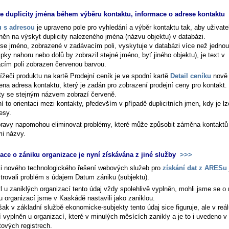
e duplicity jména během výběru kontaktu, informace o adrese kontaktu
 s adresou
je upraveno pole pro vyhledání a výběr kontaktu tak, aby uživatel
něn na výskyt duplicity nalezeného jména (názvu objektu) v databázi.
se jméno, zobrazené v zadávacím poli, vyskytuje v databázi více než jednou 
ipky nahoru nebo dolů by zobrazil stejné jméno, byť jiného objektu), je text v
cím poli zobrazen červenou barvou.
lížeči produktu na kartě
Prodejní ceník
je ve spodní kartě
Detail ceníku
nově
ena adresa kontaktu, který je zadán pro zobrazení prodejní ceny pro kontakt. 
ty se stejným názvem zobrazí červeně.
 to orientaci mezi kontakty, především v případě duplicitních jmen, kdy je lze
esy.
ravy napomohou eliminovat problémy, které může způsobit záměna kontaktů
mi názvy.
ace o zániku organizace je nyní získávána z jiné služby
>>>
i nového technologického řešení webových služeb pro
získání dat z ARESu
strovali problém s údajem Datum zániku (subjektu).
l u zaniklých organizací tento údaj vždy spolehlivě vyplněn, mohli jsme se o n
u organizací jsme v Kaskádě nastavili jako zaniklou.
ak v základní službě ekonomicke-subjekty tento údaj sice figuruje, ale v reá
 vyplněn u organizací, které v minulých měsících zanikly a je to i uvedeno v
tových registrech.