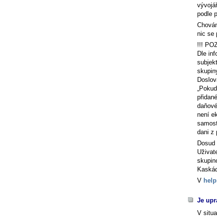
vývojá
podle p
Chován
nic se
!!! PO
Dle in
subjek
skupin
Doslov
Pokud 
přidan
daňové
není e
samost
dani z 
Dosud 
Uživat
skupin
Kaskád
V
hel
Je upr
V situ