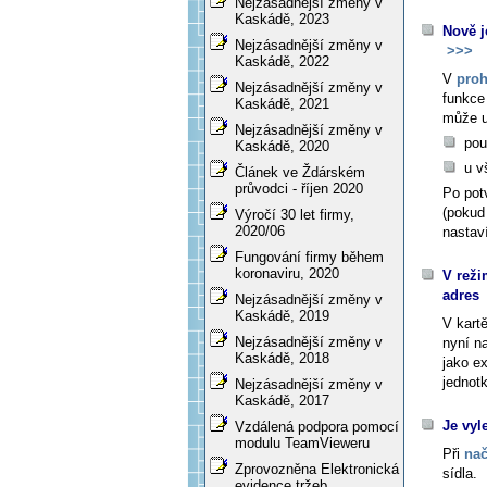
Nejzásadnější změny v
Kaskádě, 2023
Nově j
Nejzásadnější změny v
>>>
Kaskádě, 2022
V
proh
Nejzásadnější změny v
funkce
Kaskádě, 2021
může u
Nejzásadnější změny v
pou
Kaskádě, 2020
u v
Článek ve Ždárském
průvodci - říjen 2020
Po pot
(pokud
Výročí 30 let firmy,
2020/06
nastav
Fungování firmy během
koronaviru, 2020
V reži
adres
Nejzásadnější změny v
Kaskádě, 2019
V kart
Nejzásadnější změny v
nyní na
Kaskádě, 2018
jako e
jednotk
Nejzásadnější změny v
Kaskádě, 2017
Je vyl
Vzdálená podpora pomocí
modulu TeamVieweru
Při
nač
Zprovozněna Elektronická
sídla.
evidence tržeb