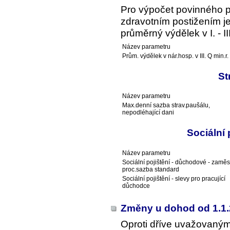
Pro výpočet povinného 
zdravotním postižením je
průměrný výdělek v I. - I
Název parametru
Prům. výdělek v nár.hosp. v III. Q min.r.
St
Název parametru
Max.denní sazba strav.paušálu,
nepodléhající dani
Sociální
Název parametru
Sociální pojištění - důchodové - zaměs
proc.sazba standard
Sociální pojištění - slevy pro pracující
důchodce
Změny u dohod od 1.1
Oproti dříve uvažovaný