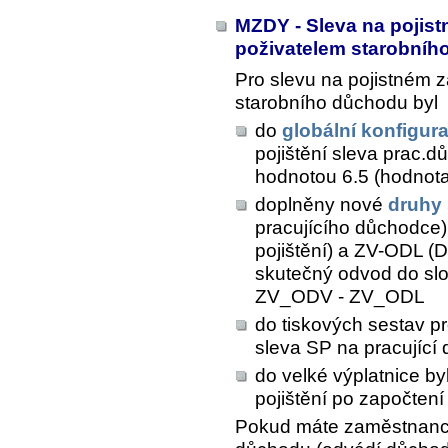
MZDY - Sleva na pojist
poživatelem starobní
Pro slevu na pojistném 
starobního důchodu byl
do
globální konfigur
pojištění sleva pra
hodnotou 6.5 (hodnota
doplněny nové
druhy
pracujícího důchodce
pojištění) a ZV-ODL (
skutečný odvod do sl
ZV_ODV - ZV_ODL
do tiskových sestav p
sleva SP na pracující
do velké výplatnice b
pojištění po započtení
Pokud máte zaměstnance,