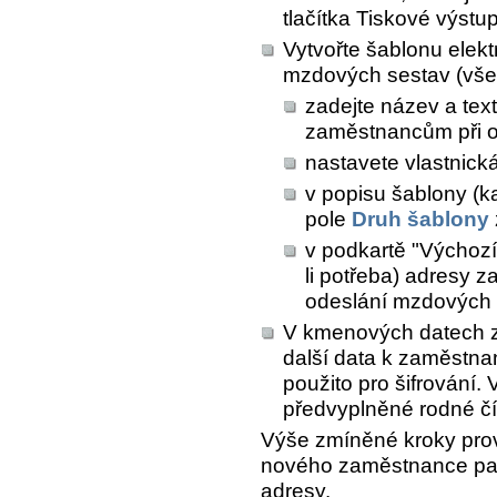
tlačítka
Tiskové výstu
Vytvořte šablonu elekt
mzdových sestav (vše
zadejte název a text
zaměstnancům při o
nastavete vlastnick
v popisu šablony (k
pole
Druh šablony
v podkartě "Výchozí 
li potřeba) adresy 
odeslání mzdových 
V kmenových datech 
další data k zaměstnan
použito pro šifrování.
předvyplněné rodné čí
Výše zmíněné kroky pro
nového zaměstnance pak
adresy.