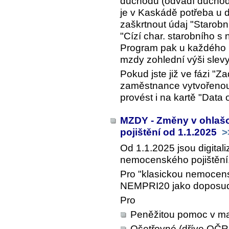
důchodu (odvádí důchodo
je v Kaskádě potřeba u
zaškrtnout údaj "Starobn
"Cízí char. starobního s
Program pak u každého p
mzdy zohlední výši slev
Pokud jste již ve fázi "Z
zaměstnance vytvořenou 
provést i na kartě "Data 
MZDY - Změny v ohlaš
pojištění od 1.1.2025
>
Od 1.1.2025 jsou digital
nemocenského pojištění
Pro "klasickou nemocens
NEMPRI20 jako doposu
Pro
Peněžitou pomoc v ma
Ošetřovné (dříve OČR