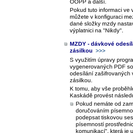
OOPP a další.
Pokud tuto informaci ve 
můžete v konfiguraci me
dané složky mzdy nasta
výplatnici
na "Nikdy".
MZDY - dávkové odesílá
zásilkou
>>>
S využitím úpravy prog
vygenerovaných PDF so
odesílání zašifrovaných 
zásilkou.
K tomu, aby vše proběhlo 
Kaskádě provést následuj
Pokud nemáte od zam
doručováním písemnost
podepsat tiskovou se
písemností prostřednic
komunikací", která j