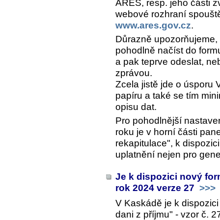
ARES, resp. jeho části 
webové rozhraní spoušt
www.ares.gov.cz
.
Důrazně upozorňujeme, ž
pohodlně načíst do formul
a pak teprve odeslat, ne
zprávou.
Zcela jistě jde o úsporu
papíru a také se tím min
opisu dat.
Pro pohodlnější nastave
roku je v horní části pa
rekapitulace", k dispozici
uplatnění nejen pro gen
Je k dispozici nový for
rok 2024 verze 27
>>>
V Kaskádě je k dispozici
dani z příjmu" - vzor č. 