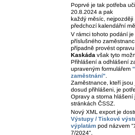
Poprvé je tak potřeba uči
20.8.2024 a pak
každý měsíc, nejpozději
předchozí kalendářní mě
V rámci tohoto podání je 
příslušného zaměstnance
případně provést opravu 
Kaskáda
však tyto mož
Přihlášení a odhlášení 
upraveným formulářem
zaměstnání"
.
Zaměstnance, kteří jsou 
dosud přihlášeni, je potř
Opravy a storna hlášení
stránkách ČSSZ.
Nový XML export je dos
Výstupy / Tiskové výst
výplatám
pod názvem "X
7/2024".