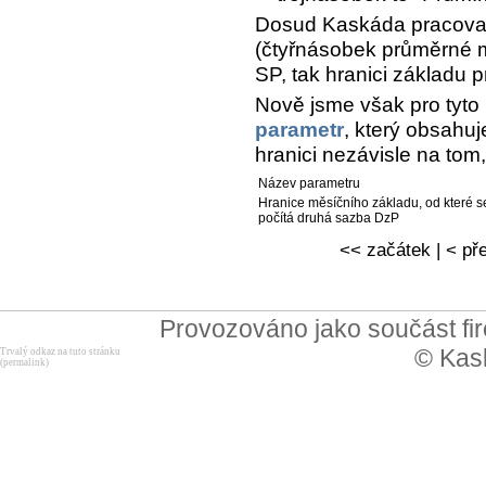
Dosud Kaskáda pracova
(čtyřnásobek průměrné mz
SP, tak hranici základu 
Nově jsme však pro tyto
parametr
, který obsahu
hranici nezávisle na tom,
Název parametru
Hranice měsíčního základu, od které s
počítá druhá sazba DzP
<< začátek | < pře
Provozováno jako součást f
© Kask
Trvalý odkaz na tuto stránku
(permalink)