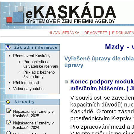
|
|
HLAVNÍ STRÁNKA
DEMOVERZE
E-DOKUMEN
Mzdy - 
Základní informace
Představení Kaskády
Vyřešené úpravy dle obla
Pár pohledů na
úpravy
uživatelské rozhraní
Příklad z běžného
života firmy
Konec podpory modulu
Přehled oblastí
měsíčním hlášením. ( 
Videa na youtube
V souvislosti se zavede
Aktuality
kapacitních důvodů) nu
Kaskádě. O tomto zásad
Nejzásadnější změny v
Kaskádě, 2025
prostřednictvím K-zpráv 
Nejzásadnější změny v
Pro zpracování mezd a J
Kaskádě, 2024
V tomto směru jsme si ud