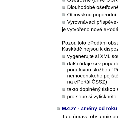
Dlouhodobé ošetřovn
Otcovskou poporodní 
Vyrovnávací příspěvek
je vytvořeno nové ePodá
Pozor, toto ePodání obsa
Kaskádě nejsou k dispoz
vygenerujte si XML s
další údaje si v případ
portálovou službou "
nemocenského pojištěn
na ePortál ČSSZ)
takto doplněný tiskop
pro sebe si vytiskněte
MZDY - Změny od roku
Tato úprava obsahuje p