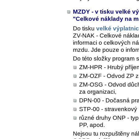
MZDY - v tisku velké vý
"Celkové náklady na 
Do tisku
velké výplatni
ZV-NAK - Celkové nákla
informaci o celkových n
mzdu. Jde pouze o inform
Do této složky program s
ZM-HPR - Hrubý příje
ZM-OZF - Odvod ZP za
ZM-OSG - Odvod důch
za organizaci,
DPN-00 - Dočasná pra
STP-00 - stravenkový 
různé druhy ONP - typ
PP, apod.
Nejsou tu rozpuštěny ná