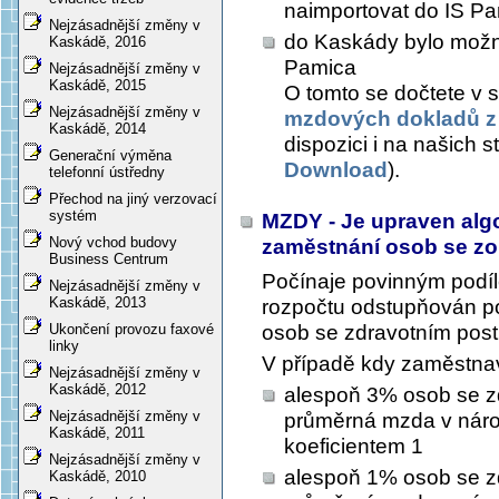
naimportovat do IS Pam
Nejzásadnější změny v
do Kaskády bylo možn
Kaskádě, 2016
Pamica
Nejzásadnější změny v
Kaskádě, 2015
O tomto se dočtete 
Nejzásadnější změny v
mzdových dokladů z
Kaskádě, 2014
dispozici i na našich
Generační výměna
Download
).
telefonní ústředny
Přechod na jiný verzovací
systém
MZDY - Je upraven alg
Nový vchod budovy
zaměstnání osob se zo
Business Centrum
Počínaje povinným podíl
Nejzásadnější změny v
Kaskádě, 2013
rozpočtu odstupňován p
osob se zdravotním post
Ukončení provozu faxové
linky
V případě kdy zaměstna
Nejzásadnější změny v
Kaskádě, 2012
alespoň 3% osob se zd
Nejzásadnější změny v
průměrná mzda v náro
Kaskádě, 2011
koeficientem 1
Nejzásadnější změny v
alespoň 1% osob se zd
Kaskádě, 2010