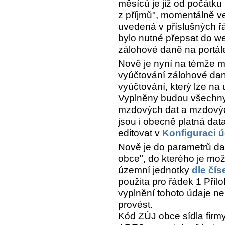
měsíců je již od počátku
z příjmů", momentálně ve
uvedená v příslušných řá
bylo nutné přepsat do w
zálohové daně na portá
Nově je nyní na témže mí
vyúčtování zálohové dan
vyúčtování, který lze na
Vyplněny budou všechny
mzdových dat a mzdových
jsou i obecně platná dat
editovat v
Konfiguraci ú
Nově je do parametrů d
obce", do kterého je mo
územní jednotky
dle čís
použita pro řádek 1 Příl
vyplnění tohoto údaje n
provést.
Kód ZÚJ obce sídla firm