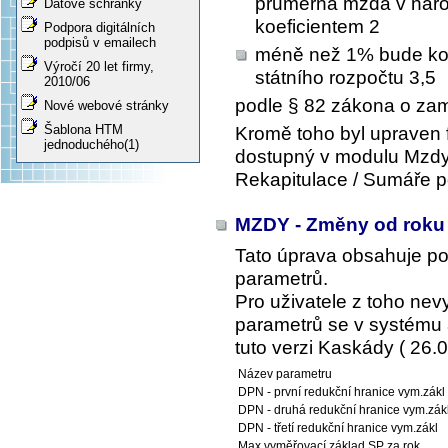
průměrná mzda v náro
Datové schránky
koeficientem 2
Podpora digitálních
podpisů v emailech
méně než 1% bude koe
Výročí 20 let firmy,
státního rozpočtu 3,5
2010/06
podle § 82 zákona o zam
Nové webové stránky
Šablona HTM
Kromě toho byl upraven 
jednoduchého(1)
dostupný v modulu Mzdy 
Rekapitulace / Sumáře p
MZDY - Změny od roku
Tato úprava obsahuje p
parametrů.
Pro uživatele z toho ne
parametrů se v systému a
tuto verzi Kaskády ( 26.0
Název parametru
DPN - první redukční hranice vym.zákl
DPN - druhá redukční hranice vym.zák
DPN - třetí redukční hranice vym.zákl
Max.vyměřovací základ SP za rok