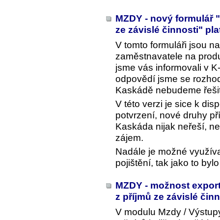
MZDY - nový formulář "
ze závislé činnosti" pl
V tomto formuláři jsou n
zaměstnavatele na produk
jsme vás informovali v 
odpovědí jsme se rozhodl
Kaskádě nebudeme řešit 
V této verzi je sice k dis
potvrzení, nové druhy př
Kaskáda nijak neřeší, neb
zájem.
Nadále je možné využívat
pojištění, tak jako to by
MZDY - možnost export
z příjmů ze závislé čin
V modulu Mzdy / Výstupy