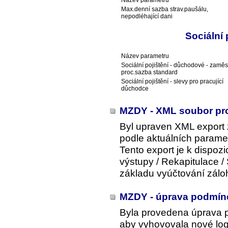
Max.denní sazba strav.paušálu,
nepodléhající dani
Sociální
Název parametru
Sociální pojištění - důchodové - zaměs
proc.sazba standard
Sociální pojištění - slevy pro pracující
důchodce
MZDY - XML soubor pro
Byl upraven XML export
podle aktuálních parame
Tento export je k dispoz
výstupy / Rekapitulace 
základu vyúčtování zál
MZDY - úprava podmín
Byla provedena úprava p
aby vyhovovala nové lo