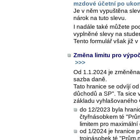
mzdové účetní po ukon
Je v něm vypuštěna sleva
nárok na tuto slevu.
I nadále také můžete pod
vyplněné slevy na stude
Tento formulář však již 
Změna limitu pro výpo
>>>
Od 1.1.2024 je změněna 
sazba daně.
Tato hranice se odvíjí o
důchodů a SP". Ta sice
základu vyhlašovaného Č
do 12/2023 byla hran
čtyřnásobkem té "Prům
limitem pro maximální
od 1/2024 je hranice
trojnásobek té "Prům