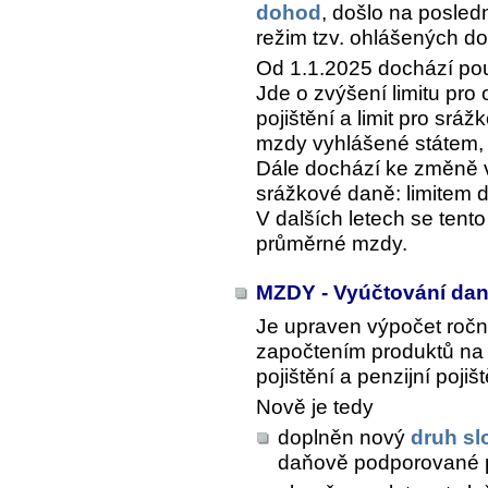
dohod
, došlo na posle
režim tzv. ohlášených do
Od 1.1.2025 dochází p
Jde o zvýšení limitu pro
pojištění a limit pro srá
mzdy vyhlášené státem, 
Dále dochází ke změně v
srážkové daně: limitem 
V dalších letech se tent
průměrné mzdy.
MZDY - Vyúčtování dan
Je upraven výpočet ročn
započtením produktů na s
pojištění a penzijní pojišt
Nově je tedy
doplněn nový
druh s
daňově podporované pr