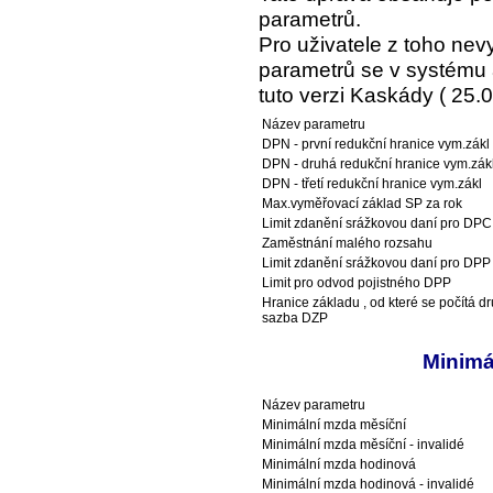
parametrů.
Pro uživatele z toho ne
parametrů se v systému a
tuto verzi Kaskády ( 25.0
Název parametru
DPN - první redukční hranice vym.zákl
DPN - druhá redukční hranice vym.zák
DPN - třetí redukční hranice vym.zákl
Max.vyměřovací základ SP za rok
Limit zdanění srážkovou daní pro DPC
Zaměstnání malého rozsahu
Limit zdanění srážkovou daní pro DPP
Limit pro odvod pojistného DPP
Hranice základu , od které se počítá d
sazba DZP
Minimá
Název parametru
Minimální mzda měsíční
Minimální mzda měsíční - invalidé
Minimální mzda hodinová
Minimální mzda hodinová - invalidé