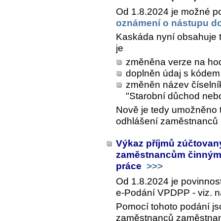
Od 1.8.2024 je možné p
oznámení o nástupu d
Kaskáda nyní obsahuje t
je
změněna verze na hod
doplněn údaj s kódem 
změněn název číselní
"Starobní důchod ne
Nově je tedy umožněno t
odhlášení zaměstnanců 
Výkaz příjmů zúčtova
zaměstnancům činným 
práce
>>>
Od 1.8.2024 je povinnos
e-Podání VPDPP - viz. n
Pomocí tohoto podání j
zaměstnanců zaměstnan