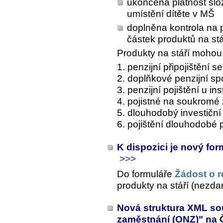
ukončena platnost s
umístění dítěte v MŠ
doplněna kontrola na 
částek produktů na stá
Produkty na stáří mohou 
1. penzijní připojištění 
2. doplňkové penzijní sp
3. penzijní pojištění u in
4. pojistné na soukromé ž
5. dlouhodobý investiční
6. pojištění dlouhodobé
K dispozici je nový for
>>>
Do formuláře
Žádost o r
produkty na stáří (nezdan
Nová struktura XML so
zaměstnání (ONZ)" na