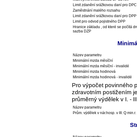
Limit zdanění srážkovou daní pro DPC
Zaměstnání malého rozsahu
Limit zdanění srážkovou daní pro DPP
Limit pro odvod pojistného DPP
Hranice základu , od které se počítá d
sazba DZP
Minimá
Název parametru
Minimální mzda měsíční
Minimální mzda měsíční - invalidé
Minimální mzda hodinová
Minimální mzda hodinová - invalidé
Pro výpočet povinného 
zdravotním postižením je
průměrný výdělek v I. - I
Název parametru
Prům. výdělek v nár.hosp. v III. Q min.r.
St
Název parametru