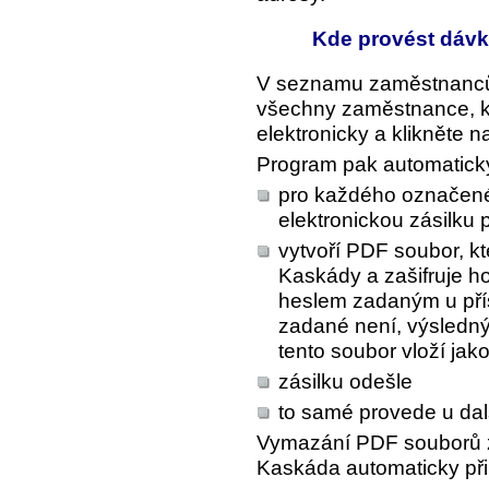
Kde provést dávk
V seznamu zaměstnanců 
všechny zaměstnance, kt
elektronicky a klikněte na
Program pak automatick
pro každého označen
elektronickou zásilku 
vytvoří PDF soubor, k
Kaskády a zašifruje h
heslem zadaným u pří
zadané není, výsledn
tento soubor vloží jako
zásilku odešle
to samé provede u da
Vymazání PDF souborů z
Kaskáda automaticky př