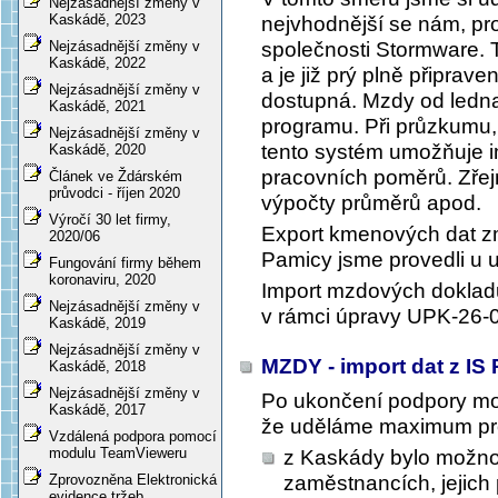
Nejzásadnější změny v
Kaskádě, 2023
nejvhodnější se nám, pr
společnosti Stormware. 
Nejzásadnější změny v
Kaskádě, 2022
a je již prý plně připra
Nejzásadnější změny v
dostupná. Mzdy od ledn
Kaskádě, 2021
programu. Při průzkumu, k
Nejzásadnější změny v
tento systém umožňuje i
Kaskádě, 2020
pracovních poměrů. Zřejm
Článek ve Ždárském
průvodci - říjen 2020
výpočty průměrů apod.
Výročí 30 let firmy,
Export kmenových dat z
2020/06
Pamicy jsme provedli u už
Fungování firmy během
koronaviru, 2020
Import mzdových doklad
Nejzásadnější změny v
v rámci úpravy UPK-26-
Kaskádě, 2019
Nejzásadnější změny v
MZDY - import dat z IS
Kaskádě, 2018
Nejzásadnější změny v
Po ukončení podpory mo
Kaskádě, 2017
že uděláme maximum pro
Vzdálená podpora pomocí
modulu TeamVieweru
z Kaskády bylo možno
zaměstnancích, jejich
Zprovozněna Elektronická
evidence tržeb