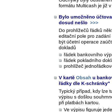
formátu Multicash je již 
Bylo umožněno účtovat
dosud nešlo
>>>
Do prohlížečů řádků něk
editační pole pro zadání
být účetní operace zaúčt
dokladů
řádek bankovního výp
řádek pokladního dok
prohlížeč jednořádko
V kartě
Obsah
u bankov
řádky dle K-schránky"
Typický případ, kdy lze t
výpisu s došlou souhrnn
při platbách kartou.
Ve výpisu figuruje je