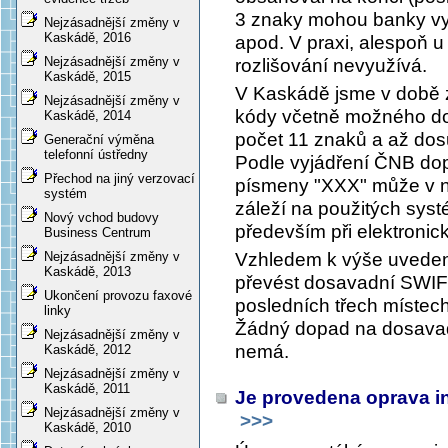
3 znaky mohou banky vy
Nejzásadnější změny v
Kaskádě, 2016
apod. V praxi, alespoň 
Nejzásadnější změny v
rozlišování nevyužívá.
Kaskádě, 2015
V Kaskádě jsme v době za
Nejzásadnější změny v
kódy včetně možného do
Kaskádě, 2014
počet 11 znaků a až dos
Generační výměna
telefonní ústředny
Podle vyjádření ČNB dopl
Přechod na jiný verzovací
písmeny "XXX" může v ně
systém
záleží na použitých sys
Nový vchod budovy
především při elektroni
Business Centrum
Vzhledem k výše uveden
Nejzásadnější změny v
Kaskádě, 2013
převést dosavadní SWIF
Ukončení provozu faxové
posledních třech místec
linky
Žádný dopad na dosavad
Nejzásadnější změny v
nemá.
Kaskádě, 2012
Nejzásadnější změny v
Kaskádě, 2011
Je provedena oprava in
Nejzásadnější změny v
>>>
Kaskádě, 2010