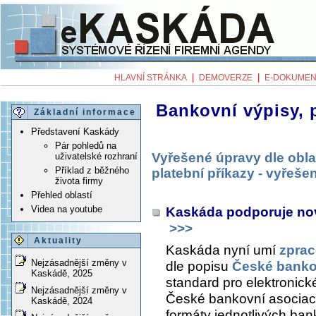
|
|
HLAVNÍ STRÁNKA
DEMOVERZE
E-DOKUMEN
Bankovní výpisy, p
Základní informace
Představení Kaskády
Pár pohledů na
Vyřešené úpravy dle obla
uživatelské rozhraní
Příklad z běžného
platební příkazy - vyřeše
života firmy
Přehled oblastí
Videa na youtube
Kaskáda podporuje no
>>>
Aktuality
Kaskáda nyní umí
zprac
Nejzásadnější změny v
dle popisu
České banko
Kaskádě, 2025
standard pro elektronick
Nejzásadnější změny v
České bankovní asociace
Kaskádě, 2024
formáty jednotlivých ban