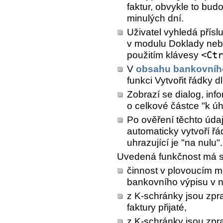
faktur, obvykle to bud
minulých dní.
Uživatel vyhledá přísl
v modulu Doklady nebo
použitím klávesy
<Ctr
V
obsahu bankovníh
funkci
Vytvořit řádky 
Zobrazí se dialog, inf
o celkové částce "k úh
Po ověření těchto údaj
automaticky vytvoří řá
uhrazující je "na nulu".
Uvedená funkčnost má 
činnost v plovoucím m
bankovního výpisu v 
z K-schránky jsou zpr
faktury přijaté,
z K-schránky jsou zp