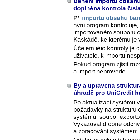
Během importu obsahu
doplněna kontrola čís
Při
importu obsahu ban
nyní program kontroluje,
importovaném souboru o
Kaskádě, ke kterému je 
Účelem této kontroly je
uživatele, k importu nes
Pokud program zjistí roz
a import neprovede.
Byla upravena struktu
úhradě pro UniCredit 
Po aktualizaci systému v
požadavky na strukturu
systémů, soubor exporto
Vykazoval drobné odchyl
a zpracování systémem.
Odchylky byly odstraněn