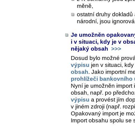
měně,
ostatní druhy dokladů
národní, jsou ignorová
Je umožněn opakovaný
i v situaci, kdy je v 
nějaký obsah
>>>
Dosud bylo možné prov
výpisu
jen v situaci, kdy
obsah
. Jako importní me
prohlížeči bankovního 
Nyní je umožněn import i 
obsah, např. po předch
výpisu
a provést jím dop
v jiném zdroji (např. roz
Opakovaný import je mo
Import obsahu
spolu se 