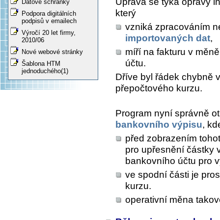
Úprava se týká opravy in
Datové schránky
který
Podpora digitálních
podpisů v emailech
vzniká zpracováním n
Výročí 20 let firmy,
importovaných dat
,
2010/06
míří na fakturu v měn
Nové webové stránky
účtu.
Šablona HTM
jednoduchého(1)
Dříve byl řádek chybně 
přepočtového kurzu.
Program nyní správně o
bankovního výpisu
, kd
před zobrazením tohot
pro upřesnění částky v
bankovního účtu pro v
ve spodní části je pr
kurzu.
operativní měna takov