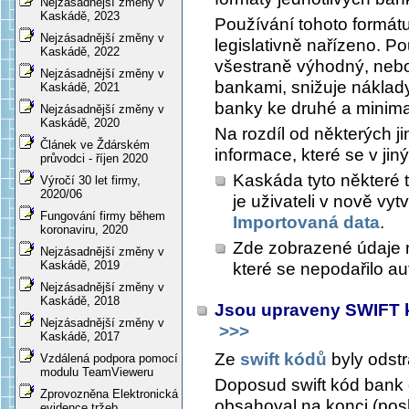
Nejzásadnější změny v
Kaskádě, 2023
Používání tohoto formát
Nejzásadnější změny v
legislativně nařízeno. 
Kaskádě, 2022
všestraně výhodný, nebo
Nejzásadnější změny v
bankami, snižuje náklad
Kaskádě, 2021
banky ke druhé a minima
Nejzásadnější změny v
Kaskádě, 2020
Na rozdíl od některých j
Článek ve Ždárském
informace, které se v jin
průvodci - říjen 2020
Kaskáda tyto některé 
Výročí 30 let firmy,
2020/06
je uživateli v nově vy
Fungování firmy během
Importovaná data
.
koronaviru, 2020
Zde zobrazené údaje 
Nejzásadnější změny v
Kaskádě, 2019
které se nepodařilo a
Nejzásadnější změny v
Kaskádě, 2018
Jsou upraveny SWIFT 
Nejzásadnější změny v
>>>
Kaskádě, 2017
Ze
swift kódů
byly odstr
Vzdálená podpora pomocí
modulu TeamVieweru
Doposud swift kód bank 
Zprovozněna Elektronická
obsahoval na konci (posl
evidence tržeb