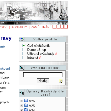
|
|
STVÍ
KONTAKTY
ZAMĚSTNÁNÍ
pravy
Volba profilu
Cizí návštěvník
šené
Demo eShop
Uživatel eKaskády
#
Intranet
#
Vyhledat objekt
nkovní
 pod
h bank.
 ho ČBA
kami,
Úpravy Kaskády dle
st
verzí
V26
 jiných
V25
V24