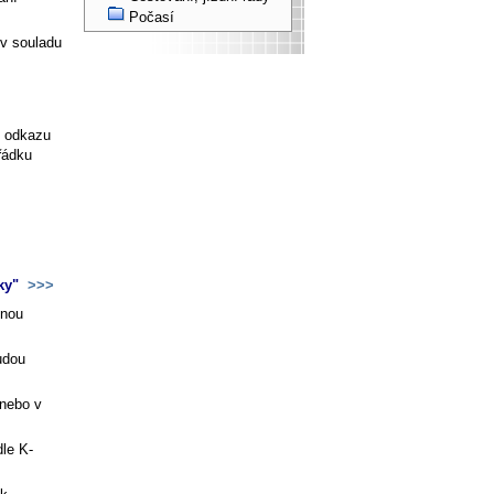
Počasí
 v souladu
í odkazu
řádku
nky"
>>>
nnou
udou
 nebo v
.
dle K-