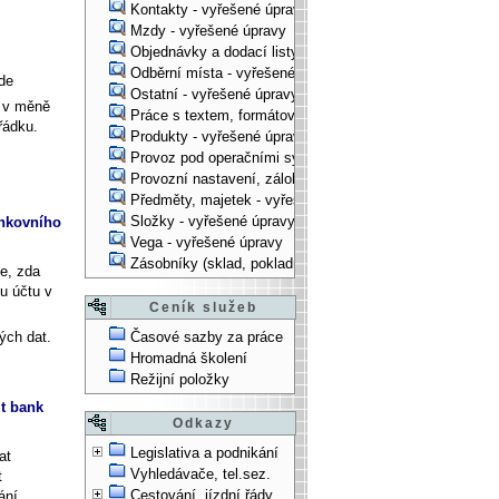
Kontakty - vyřešené úpravy
Mzdy - vyřešené úpravy
Objednávky a dodací listy - vyřešené úpravy
Odběrní místa - vyřešené úpravy
kde
Ostatní - vyřešené úpravy
y v měně
Práce s textem, formátování, ... - vyřešené úpravy
řádku.
Produkty - vyřešené úpravy
Provoz pod operačními systémy, technologické věci - vy
Provozní nastavení, zálohování, instalace, ... - vyřešen
Předměty, majetek - vyřešené úpravy
Složky - vyřešené úpravy
ankovního
Vega - vyřešené úpravy
Zásobníky (sklad, pokladna, bank. účet) - vyřešené úpra
e, zda
u účtu v
Ceník služeb
ých dat.
Časové sazby za práce
Hromadná školení
Režijní položky
t bank
Odkazy
Legislativa a podnikání
at
Vyhledávače, tel.sez.
t
Cestování, jízdní řády
ání