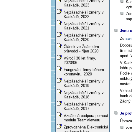
Nejzásadnější změny v
Kas
Kaskádě, 2023
vyt
Nejzásadnější změny v
Zde
Kaskádě, 2022
nap
Nejzásadnější změny v
Kaskádě, 2021
Jsou 
Nejzásadnější změny v
Ze
swi
Kaskádě, 2020
Doposu
Článek ve Ždárském
tři mí
průvodci - říjen 2020
apod. 
Výročí 30 let firmy,
V Kask
2020/06
kódu p
Fungování firmy během
Podle 
koronaviru, 2020
někter
Nejzásadnější změny v
nastat
Kaskádě, 2019
Vzhled
Nejzásadnější změny v
bank d
Kaskádě, 2018
Žádný 
Nejzásadnější změny v
Kaskádě, 2017
Je pro
Vzdálená podpora pomocí
modulu TeamVieweru
Úprava
Zprovozněna Elektronická
vzn
evidence tržeb