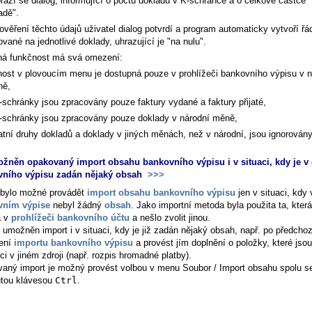
razí se dialog, informující o počtu dokladů v K-schránce a o celkové částce 
adě".
ověření těchto údajů uživatel dialog potvrdí a program automaticky vytvoří řá
ované na jednotlivé doklady, uhrazující je "na nulu".
á funkčnost má svá omezení:
nost v plovoucím menu je dostupná pouze v prohlížeči bankovního výpisu v n
ně,
-schránky jsou zpracovány pouze faktury vydané a faktury přijaté,
-schránky jsou zpracovány pouze doklady v národní měně,
atní druhy dokladů a doklady v jiných měnách, než v národní, jsou ignorovány
žněn opakovaný import obsahu bankovního výpisu i v situaci, kdy je v
vního výpisu zadán nějaký obsah
>>>
bylo možné provádět
import obsahu bankovního výpisu
jen v situaci, kdy 
vním výpise
nebyl žádný
obsah
. Jako importní metoda byla použita ta, která
a v
prohlížeči bankovního účtu
a nešlo zvolit jinou.
e umožněn import i v situaci, kdy je již zadán nějaký obsah, např. po předcho
ení
importu bankovního výpisu
a provést jím doplnění o položky, které jsou
ci v jiném zdroji (např. rozpis hromadné platby).
aný import je možný provést volbou v menu
Soubor / Import obsahu
spolu s
utou klávesou
Ctrl
.