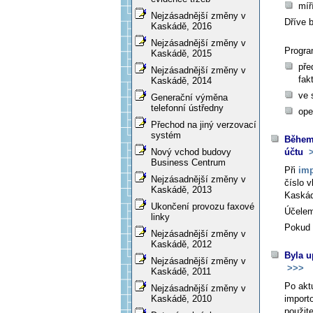
míř
Nejzásadnější změny v
Dříve 
Kaskádě, 2016
Nejzásadnější změny v
Progra
Kaskádě, 2015
pře
Nejzásadnější změny v
fak
Kaskádě, 2014
ve 
Generační výměna
telefonní ústředny
ope
Přechod na jiný verzovací
systém
Během 
účtu
>
Nový vchod budovy
Business Centrum
Při
imp
Nejzásadnější změny v
číslo 
Kaskádě, 2013
Kaskád
Ukončení provozu faxové
Účelem
linky
Pokud 
Nejzásadnější změny v
Kaskádě, 2012
Byla u
Nejzásadnější změny v
>>>
Kaskádě, 2011
Po akt
Nejzásadnější změny v
import
Kaskádě, 2010
použit