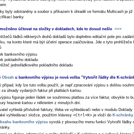
mem.
ky byly odstraněny a soubor s příkazem k úhradě ve formátu Multicash je již
ifikací banky.
možněno účtovat na složky v dokladech, kde to dosud nešlo
>>>
hlížečů řádků některých druhů dokladů bylo doplněno editační pole pro zadán
žku, na konto které má být účetní operace zaúčtována. Jde o tyto prohlížeče 
ů
ek bankovního výpisu
ek pokladního dokladu
hlížeč jednořádkového pokladního dokladu
ě
Obsah
u bankovního výpisu je nová volba "Vytvořit řádky dle K-schrá
ý případ, kdy lze tuto volbu použít, je např.zpracování výpisu s došlou souhr
 za úhrady vydaných faktur při platbách kartou.
výpisu figuruje jeden řádek se souhrnnou platbou za více faktur, obvykle to b
tury hrazené kartou v některém z minulých dní.
vatel vyhledá příslušné faktury, třeba ve vyhledávači nebo v modulu Doklady
aké vyhledávací složce, použitím klávesy
<Ctrl+K>
je vloží do
K-schránky
bsahu bankovního výpisu
vyvolá z plovoucího menu funkci
Vytvořit řádky 
ránky
.