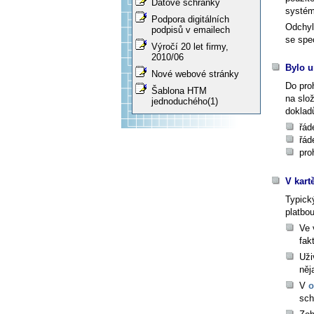
Datové schránky
systé
Podpora digitálních
Odchyl
podpisů v emailech
se spec
Výročí 20 let firmy,
2010/06
Bylo u
Nové webové stránky
Do pro
Šablona HTM
na slo
jednoduchého(1)
doklad
řád
řád
pro
V kart
Typick
platbou
Ve 
fak
Uži
něj
V
o
sch