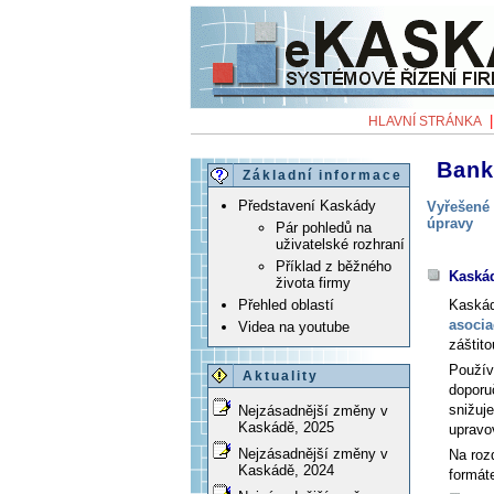
HLAVNÍ STRÁNKA
Bank
Základní informace
Představení Kaskády
Vyřešené 
úpravy
Pár pohledů na
uživatelské rozhraní
Příklad z běžného
Kaská
života firmy
Kaská
Přehled oblastí
asocia
Videa na youtube
záštit
Použív
Aktuality
doporu
snižuj
Nejzásadnější změny v
Kaskádě, 2025
upravo
Nejzásadnější změny v
Na roz
Kaskádě, 2024
formát