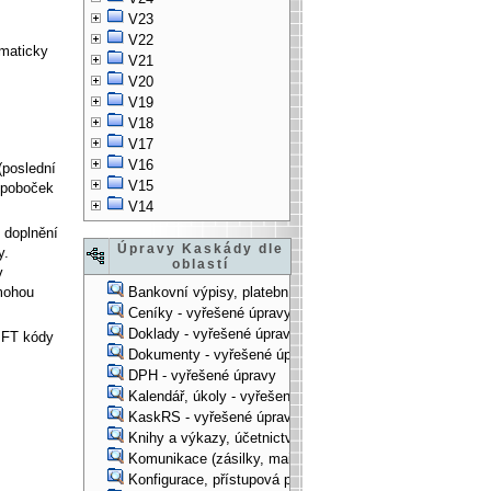
V23
V22
omaticky
V21
V20
V19
V18
V17
V16
(poslední
V15
 poboček
V14
 doplnění
Úpravy Kaskády dle
y.
oblastí
v
 mohou
Bankovní výpisy, platební příkazy - vyřešené úpravy
Ceníky - vyřešené úpravy
Doklady - vyřešené úpravy
IFT kódy
Dokumenty - vyřešené úpravy
DPH - vyřešené úpravy
Kalendář, úkoly - vyřešené úpravy
KaskRS - vyřešené úpravy
Knihy a výkazy, účetnictví - vyřešené úpravy
Komunikace (zásilky, mail-systém, ...) - vyřešené úpravy
Konfigurace, přístupová práva, ... - vyřešené úpravy