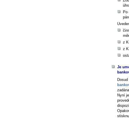
Zob
úhr
Po 
pár
Uveden
čin
mě
z K
z K
ost
Je umo
banko
Dosud 
banko
zadán
Nyní j
proved
dispozi
Opakov
stiskn