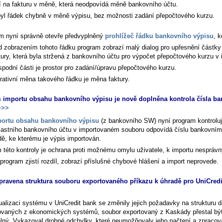
í na fakturu v měně, která neodpovídá měně bankovního účtu.
byl řádek chybně v měně výpisu, bez možnosti zadání přepočtového kurzu.
m nyní správně otevře předvyplněný
prohlížeč řádku bankovního výpisu
, 
d zobrazením tohoto řádku program zobrazí malý dialog pro upřesnění částk
tury, která byla stržená z bankovního účtu pro výpočet přepočtového kurzu v 
spodní části je prostor pro zadání/úpravu přepočtového kurzu.
rativní měna takového řádku je měna faktury.
importu obsahu bankovního výpisu je nově doplněna kontrola čísla b
>>
ortu obsahu bankovního výpisu
(z bankovního SW) nyní program kontroluj
vlastního bankovního účtu v importovaném souboru odpovídá číslu bankovním
ě, ke kterému je výpis importován.
 této kontroly je ochrana proti možnému omylu uživatele, k importu nesprávn
program zjistí rozdíl, zobrazí příslušné chybové hlášení a import neprovede.
pravena struktura souboru exportovaného příkazu k úhradě pro UniCredi
ualizaci systému v UniCredit bank se změnily jejich požadavky na strukturu d
ovaných z ekonomických systémů, soubor exportovaný z Kaskády přestal bý
elný. Vykazoval drobné odchylky, které neumožňovaly jeho načtení a zpracov