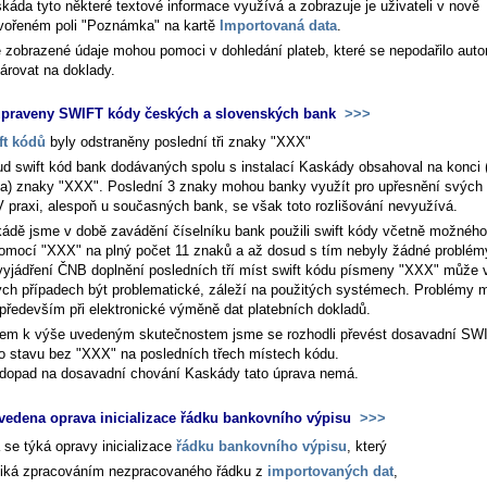
káda tyto některé textové informace využívá a zobrazuje je uživateli v nově
vořeném poli "Poznámka" na kartě
Importovaná data
.
 zobrazené údaje mohou pomoci v dohledání plateb, které se nepodařilo aut
árovat na doklady.
upraveny SWIFT kódy českých a slovenských bank
>>>
ft kódů
byly odstraněny poslední tři znaky "XXX"
d swift kód bank dodávaných spolu s instalací Kaskády obsahoval na konci 
sta) znaky "XXX". Poslední 3 znaky mohou banky využít pro upřesnění svých
V praxi, alespoň u současných bank, se však toto rozlišování nevyužívá.
ádě jsme v době zavádění číselníku bank použili swift kódy včetně možného
omocí "XXX" na plný počet 11 znaků a až dosud s tím nebyly žádné problém
vyjádření ČNB doplnění posledních tří míst swift kódu písmeny "XXX" může 
ých případech být problematické, záleží na použitých systémech. Problémy
 především při elektronické výměně dat platebních dokladů.
em k výše uvedeným skutečnostem jsme se rozhodli převést dosavadní SW
o stavu bez "XXX" na posledních třech místech kódu.
dopad na dosavadní chování Kaskády tato úprava nemá.
vedena oprava inicializace řádku bankovního výpisu
>>>
 se týká opravy inicializace
řádku bankovního výpisu
, který
iká zpracováním nezpracovaného řádku z
importovaných dat
,