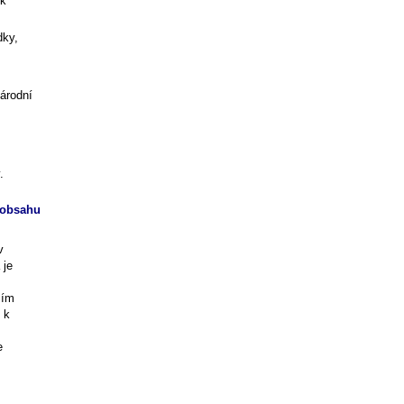
"k
dky,
árodní
.
 obsahu
v
 je
zím
 k
e