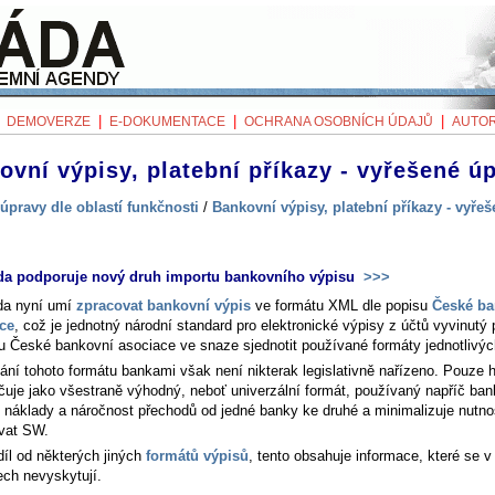
|
|
|
|
DEMOVERZE
E-DOKUMENTACE
OCHRANA OSOBNÍCH ÚDAJŮ
AUTOR
ovní výpisy, platební příkazy - vyřešené ú
úpravy dle oblastí funkčnosti
/
Bankovní výpisy, platební příkazy - vyře
da podporuje nový druh importu bankovního výpisu
>>>
da nyní umí
zpracovat bankovní výpis
ve formátu XML dle popisu
České ba
ce
, což je jednotný národní standard pro elektronické výpisy z účtů vyvinutý
ou České bankovní asociace ve snaze sjednotit používané formáty jednotlivýc
ání tohoto formátu bankami však není nikterak legislativně nařízeno. Pouze
čuje jako všestraně výhodný, neboť univerzální formát, používaný napříč ban
e náklady a náročnost přechodů od jedné banky ke druhé a minimalizuje nutno
vat SW.
díl od některých jiných
formátů výpisů
, tento obsahuje informace, které se v
ech nevyskytují.