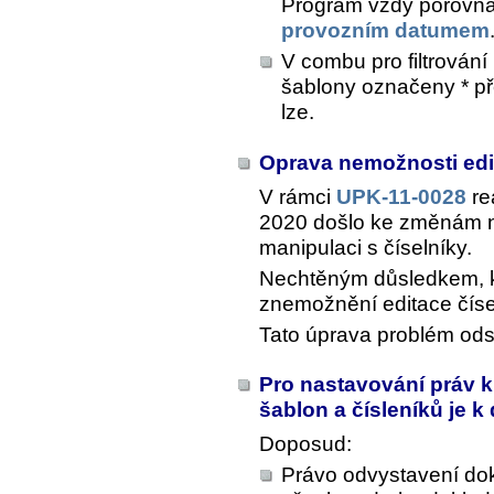
Program vždy porovná
provozním datumem
V combu pro filtrován
šablony označeny * pře
lze.
Oprava nemožnosti edi
V rámci
UPK-11-0028
re
2020 došlo ke změnám n
manipulaci s číselníky.
Nechtěným důsledkem, kt
znemožnění editace čís
Tato úprava problém ods
Pro nastavování práv k
šablon a čísleníků je k
Doposud:
Právo odvystavení dok