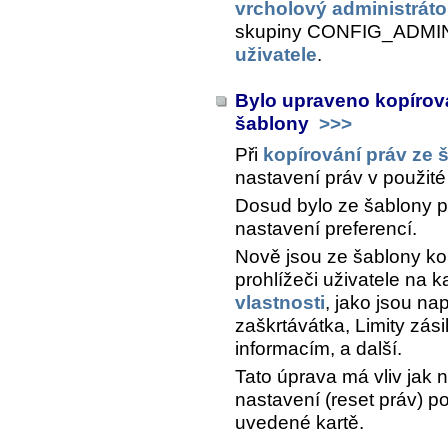
vrcholový administráto
skupiny CONFIG_ADMIN 
uživatele
.
Bylo upraveno kopírová
šablony
>>>
Při
kopírování práv ze 
nastavení práv v použité
Dosud bylo ze šablony p
nastavení preferencí.
Nově jsou ze šablony kop
prohlížeči uživatele na k
vlastnosti
, jako jsou nap
zaškrtávátka, Limity zási
informacím, a další.
Tato úprava má vliv jak 
nastavení (reset práv) po
uvedené kartě.