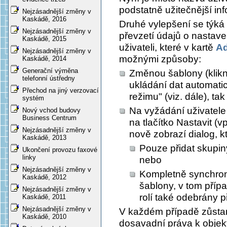
podstatně užitečnější in
Nejzásadnější změny v
Kaskádě, 2016
Druhé vylepšení se týká 
Nejzásadnější změny v
převzetí údajů o nastave
Kaskádě, 2015
uživateli, které v kartě
Ad
Nejzásadnější změny v
možnými způsoby:
Kaskádě, 2014
Generační výměna
Změnou šablony (klikn
telefonní ústředny
ukládání dat automat
Přechod na jiný verzovací
režimu" (viz. dále), tak
systém
Na vyžádání uživatele
Nový vchod budovy
Business Centrum
na tlačítko
Nastavit
(vp
Nejzásadnější změny v
nově zobrazí dialog, 
Kaskádě, 2013
Pouze přidat skupiny
Ukončení provozu faxové
linky
nebo
Nejzásadnější změny v
Kompletně synchroni
Kaskádě, 2012
šablony, v tom příp
Nejzásadnější změny v
rolí také odebrány p
Kaskádě, 2011
Nejzásadnější změny v
V každém případě zůstan
Kaskádě, 2010
dosavadní práva k objek