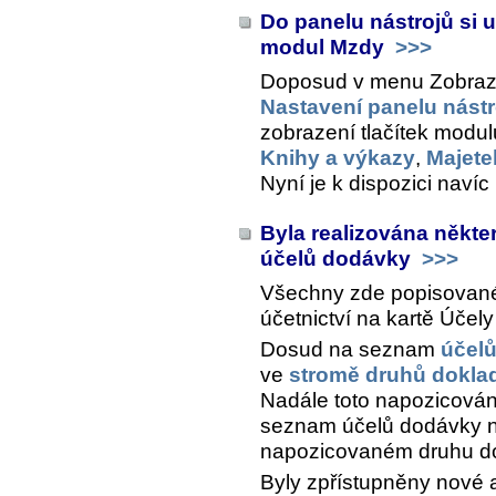
Do panelu nástrojů si u
modul Mzdy
>>>
Doposud v menu
Zobraze
Nastavení panelu nástr
zobrazení tlačítek modul
Knihy a výkazy
,
Majete
Nyní je k dispozici navíc
Byla realizována někter
účelů dodávky
>>>
Všechny zde popisované 
účetnictví na kartě
Účely
Dosud na seznam
účel
ve
stromě druhů dokla
Nadále toto napozicování
seznam účelů dodávky na 
napozicovaném druhu d
Byly zpřístupněny nové 