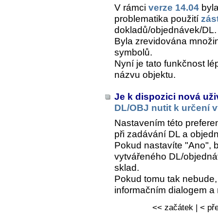
V rámci
verze 14.04
byla
problematika použití
zás
dokladů/objednávek/DL.
Byla zrevidována množin
symbolů.
Nyní je tato funkčnost lé
názvu objektu.
Je k dispozici nová už
DL/OBJ nutit k určení 
Nastavením této prefere
při zadávání DL a objed
Pokud nastavíte "Ano", 
vytvářeného DL/objednáv
sklad.
Pokud tomu tak nebude, 
informačním dialogem a n
<< začátek | < pře