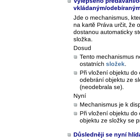
Vylepšeno předávání/o
vkládaným/odebíraným
Jde o mechanismus, kte
na kartě
Práva
určit, že 
dostanou automaticky st
složka.
Dosud
Tento mechanismus neb
ostatních
složek
.
Při vložení objektu do 
odebrání objektu ze s
(neodebrala se).
Nyní
Mechanismus je k disp
Při vložení objektu do
objektu ze složky se 
Důsledněji se nyní hl