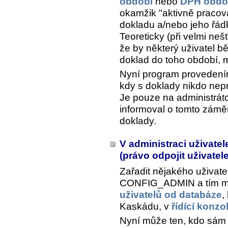
období
nebo
DPH obdo
okamžik "aktivně pracova
dokladu a/nebo jeho řád
Teoreticky (při velmi neš
že by některý uživatel b
doklad do toho období, m
Nyní program provedením
kdy s doklady nikdo nep
Je pouze na administráto
informoval o tomto záměr
doklady.
V administraci uživate
(právo odpojit uživatele
Zařadit nějakého uživat
CONFIG_ADMIN a tím mu
uživatelů od databáze
,
Kaskádu, v
řídící konz
Nyní může ten, kdo sám