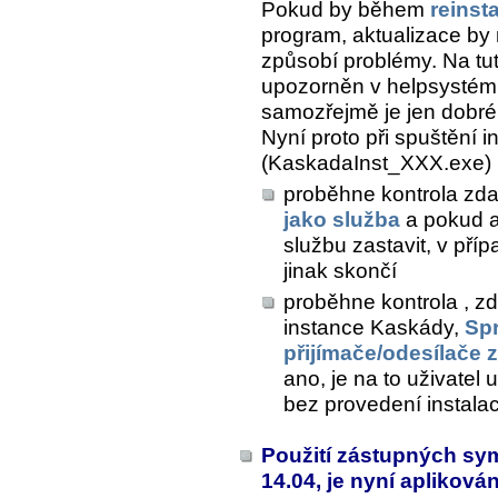
Pokud by během
reinst
program, aktualizace by
způsobí problémy. Na tut
upozorněn v helpsystému
samozřejmě je jen dobré,
Nyní proto při spuštění
(KaskadaInst_XXX.exe)
proběhne kontrola zd
jako služba
a pokud a
službu zastavit, v pří
jinak skončí
proběhne kontrola , z
instance Kaskády,
Sp
přijímače/odesílače 
ano, je na to uživatel
bez provedení instala
Použití zástupných sym
14.04, je nyní apliková