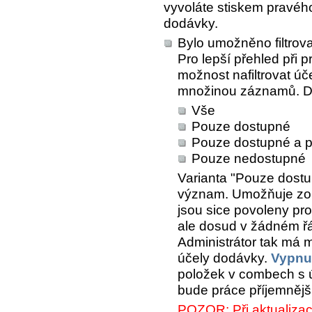
vyvoláte stiskem pravéh
dodávky.
Bylo umožněno filtrov
Pro lepší přehled při 
možnost nafiltrovat ú
množinou záznamů. Do
Vše
Pouze dostupné
Pouze dostupné a p
Pouze nedostupné
Varianta
"Pouze dostu
význam. Umožňuje zobr
jsou sice povoleny pr
ale dosud v žádném řá
Administrátor tak má 
účely dodávky.
Vypnu
položek v combech s ú
bude práce příjemnějš
POZOR: Při aktualizaci