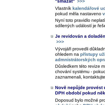
"smazat"
>>>
Vlastník
kalendářové ud
pokud měla nastaveno
v
Nyní toto pravidlo nepla
sdílených událostí je řeš
Je revidován a doladěn
>>>
Vývojáři provedli důklad
ohledem na
přístupy uži
admnistrátorských opr
Důsledkem této revize 
chování systému - pokud
zaznamenali, kontaktujt
Nově nepůjde provést u
DPH období pokud někt
Doposud bylo možné pr