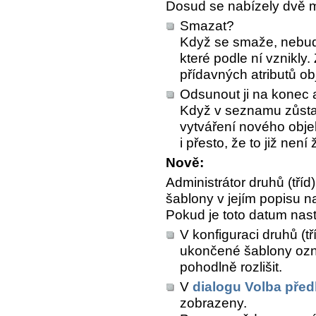
Dosud se nabízely dvě m
Smazat?
Když se smaže, nebude 
které podle ní vznikly
přídavných atributů ob
Odsunout ji na konec a
Když v seznamu zůsta
vytváření nového obje
i přesto, že to již není
Nově:
Administrátor druhů (tří
šablony v jejím popisu na
Pokud je toto datum nas
V konfiguraci druhů (tř
ukončené šablony ozn
pohodlně rozlišit.
V
dialogu Volba před
zobrazeny.