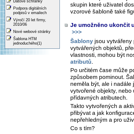
Datové schránky
skupin které uživatel do
Podpora digitálních
vzorové šabloně také figu
podpisů v emailech
Výročí 20 let firmy,
Je umožněno ukončit u
2010/06
>>>
Nové webové stránky
Šablona HTM
Šablony
jsou vytvářeny 
jednoduchého(1)
vytvářených objektů, př
vlastnosti, mohou být nos
atributů
.
Po určitém čase může pot
způsobem pominout. Šabl
neměla být, ale i nadále j
vytvořené objekty, nebo
přídavných atributech.
Takto vytvořených a akt
přibývat a jak konfigurac
nepřehledným a pro uživ
Co s tím?