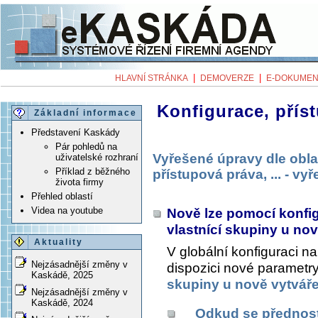
|
|
HLAVNÍ STRÁNKA
DEMOVERZE
E-DOKUMEN
Konfigurace, příst
Základní informace
Představení Kaskády
Pár pohledů na
Vyřešené úpravy dle obla
uživatelské rozhraní
Příklad z běžného
přístupová práva, ... - v
života firmy
Přehled oblastí
Videa na youtube
Nově lze pomocí konfig
vlastnící skupiny u no
Aktuality
V globální konfiguraci n
Nejzásadnější změny v
dispozici nové parametry
Kaskádě, 2025
skupiny u nově vytvář
Nejzásadnější změny v
Kaskádě, 2024
Odkud se přednost