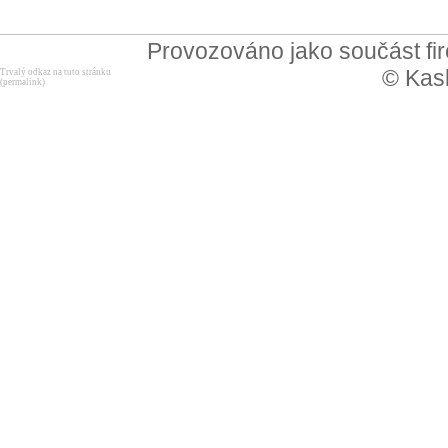
Provozováno jako součást f
© Kask
Trvalý odkaz na tuto stránku
(permalink)