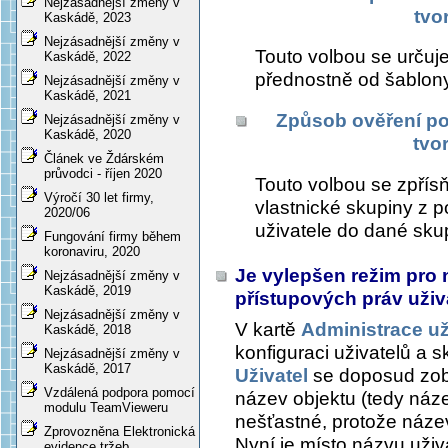
Nejzásadnější změny v
tvo
Kaskádě, 2023
Nejzásadnější změny v
Touto volbou se určuje
Kaskádě, 2022
přednostně od šablony
Nejzásadnější změny v
Kaskádě, 2021
Způsob ověření pou
Nejzásadnější změny v
Kaskádě, 2020
tvo
Článek ve Ždárském
průvodci - říjen 2020
Touto volbou se zpřísňu
Výročí 30 let firmy,
vlastnické skupiny z 
2020/06
uživatele do dané sku
Fungování firmy během
koronaviru, 2020
Je vylepšen režim pro 
Nejzásadnější změny v
Kaskádě, 2019
přístupových práv uživ
Nejzásadnější změny v
V kartě
Administrace uži
Kaskádě, 2018
konfiguraci uživatelů a 
Nejzásadnější změny v
Kaskádě, 2017
Uživatel
se doposud zo
Vzdálená podpora pomocí
název objektu (tedy náze
modulu TeamVieweru
nešťastné, protože název
Zprovozněna Elektronická
Nyní je místo názvu uživ
evidence tržeb