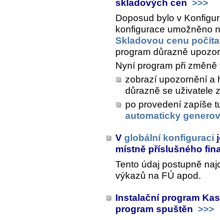
skladových cen
>>>
Doposud bylo v
Konfigur
konfigurace
umožněno n
Skladovou cenu počítat
program důrazně upozor
Nyní program při změně 
zobrazí upozornění a 
důrazně se uživatele 
po provedení zapíše t
automaticky generov
V
globální konfiguraci
j
místně příslušného fi
Tento údaj postupně najd
výkazů na FÚ apod.
Instalační program Kas
program spuštěn
>>>