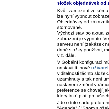
složek objednávek od
Kvůli zamezení velkém
lze nyní vypnout zobraze
Objednávky od zákazníků
stornované.
Výchozí stav po aktuali
zobrazení je vypnuto. Ve
serveru není (zakázek ne
dané složky používat, m
viz. dále.
V Gobální konfiguraci mů
nastavit tři nové
uživate
viditelnosti těchto složek
uzamknuty a tak není u
nastavení změnit v rámci
preference se chovají jak
který také platí pro všec
Jde o tuto sadu preferen
"Agenda" / "Strom slože