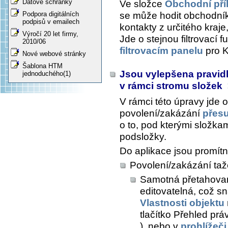
Datové schránky
Ve složce
Obchodní příl
se může hodit obchodníků
Podpora digitálních
podpisů v emailech
kontakty z určitého kraje
Výročí 20 let firmy,
Jde o stejnou filtrovací f
2010/06
filtrovacím panelu
pro K
Nové webové stránky
Šablona HTM
Jsou vylepšena pravid
jednoduchého(1)
v rámci stromu složek
V rámci této úpravy jde 
povolení/zakázání
přesu
o to, pod kterými složka
podsložky.
Do aplikace jsou promítn
Povolení/zakázání taž
Samotná přetahov
editovatelná, což s
Vlastnosti objektu
tlačítko
Přehled prá
), nebo v
prohlížeč