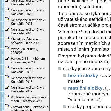
bude platit pro její pods
Nejzásadnější změny v
Kaskádě, 2023
(abecední) setřídění.
Nejzásadnější změny v
Tato úprava se týká pouze
Kaskádě, 2022
uživatelského setřídění, 
Nejzásadnější změny v
Kaskádě, 2021
části stromu tlačítka pr
Nejzásadnější změny v
V tomto režimu dosud mo
Kaskádě, 2020
poněkud zmatečnému cho
Článek ve Ždárském
zobrazením matričních s
průvodci - říjen 2020
místa sdílením (namísto p
Výročí 30 let firmy,
2020/06
Program byl proto doladě
Fungování firmy během
uživatel přímo nepozná) t
koronaviru, 2020
složky jsou zobrazeny
Nejzásadnější změny v
Kaskádě, 2019
běžné složky
zařaz
Nejzásadnější změny v
místě")
Kaskádě, 2018
matriční složky
, t
Nejzásadnější změny v
Kaskádě, 2017
zobrazené modrým p
Vzdálená podpora pomocí
"v tomto místě")
modulu TeamVieweru
složky propojené d
Zprovozněna Elektronická
evidence tržeb