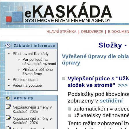
|
|
HLAVNÍ STRÁNKA
DEMOVERZE
E-DOKUMEN
Složky -
Základní informace
Představení Kaskády
Vyřešené úpravy dle obla
Pár pohledů na
úpravy
uživatelské rozhraní
Příklad z běžného
života firmy
Vylepšení práce s "Už
Přehled oblastí
složek ve stromě"
>>>
Videa na youtube
Podsložky pod libovoln
Aktuality
zobrazeny v
setřídění
Nejzásadnější změny v
automatickém = abec
Kaskádě, 2025
uživatelsky definova
Nejzásadnější změny v
Tento režim zobrazení lze
Kaskádě, 2024