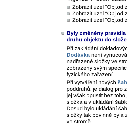
Zobrazit uzel "Obj.od
Zobrazit uzel "Obj.od 
Zobrazit uzel "Obj.od 
Byly změněny pravidla
druhů objektů do slož
Při zakládání dokladový
Dodávka
není vynucován
nadřazené složky ve str
zobrazeny svým specific
fyzického zařazení.
Při vytváření nových
šab
poddruhů, je dialog pro 
jej však opustit bez toh
složka a v ukládání šab
Dosud bylo ukládání ša
složky tak povinně byla
ve stromě.