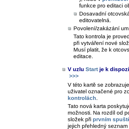
funkce pro editaci o
Dosavadní otcovská 
editovatelná.
Povolení/zakázání um
Tato kontrola je prove
při vytváření nové slož
Musí platit, že k otco
editace.
V uzlu
Start
je k dispoz
>>>
V této kartě se zobrazu
uživatel označené pro z
kontrolách
.
Tato nová karta poskytuje
možnosti. Na rozdíl od 
složek při
prvním spušt
jejich přehledný seznam 