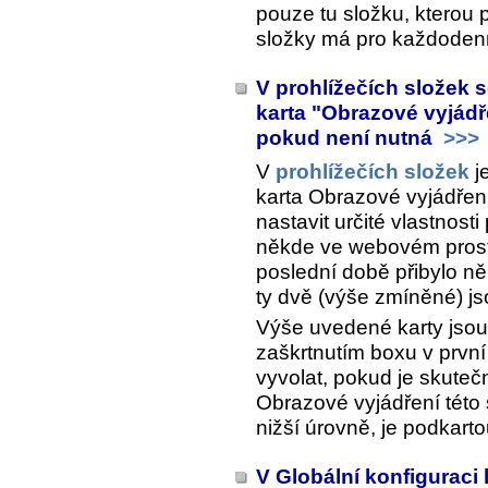
pouze tu složku, kterou 
složky má pro každodenn
V prohlížečích složek 
karta "Obrazové vyjádř
pokud není nutná
>>>
V
prohlížečích složek
je
karta
Obrazové vyjádření
nastavit určité vlastnost
někde ve webovém prost
poslední době přibylo něk
ty dvě (výše zmíněné) j
Výše uvedené karty jsou
zaškrtnutím boxu v první 
vyvolat, pokud je skuteč
Obrazové vyjádření této
nižší úrovně, je podkart
V Globální konfiguraci 