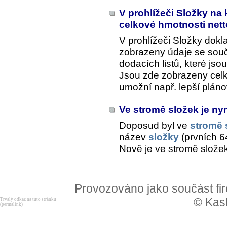
V prohlížeči Složky na
celkové hmotnosti nett
V prohlížeči Složky dokl
zobrazeny údaje se sou
dodacích listů, které js
Jsou zde zobrazeny celk
umožní např. lepší plán
Ve stromě složek je ny
Doposud byl ve
stromě 
název
složky
(prvních 6
Nově je ve stromě slože
Provozováno jako součást f
© Kask
Trvalý odkaz na tuto stránku
(permalink)