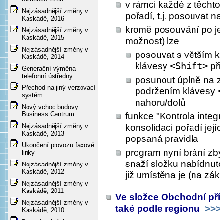
v rámci každé z těchto
Nejzásadnější změny v
pořadí, t.j. posouvat 
Kaskádě, 2016
kromě posouvání po je
Nejzásadnější změny v
Kaskádě, 2015
možnost) lze
Nejzásadnější změny v
posouvat s větším k
Kaskádě, 2014
klávesy
<Shift>
při
Generační výměna
telefonní ústředny
posunout úplně na z
Přechod na jiný verzovací
podržením klávesy
systém
nahoru/dolů
Nový vchod budovy
Business Centrum
funkce "Kontrola integr
konsolidaci pořadí je
Nejzásadnější změny v
Kaskádě, 2013
popsaná pravidla
Ukončení provozu faxové
program nyní brání zb
linky
snaží složku nabídnuto
Nejzásadnější změny v
Kaskádě, 2012
již umístěna je (na zák
Nejzásadnější změny v
Kaskádě, 2011
Ve složce Obchodní příle
Nejzásadnější změny v
také podle regionu
>>
Kaskádě, 2010