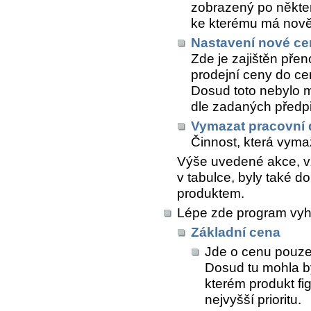
zobrazený po někter
ke kterému má nově 
Nastavení nové ce
Zde je zajištěn pře
prodejní ceny do ce
Dosud toto nebylo 
dle zadaných předpi
Vymazat pracovní 
Činnost, která vyma
Výše uvedené akce, 
v tabulce, byly také 
produktem.
Lépe zde program vyh
Základní cena
Jde o cenu pouze
Dosud tu mohla bý
kterém produkt fi
nejvyšší prioritu.