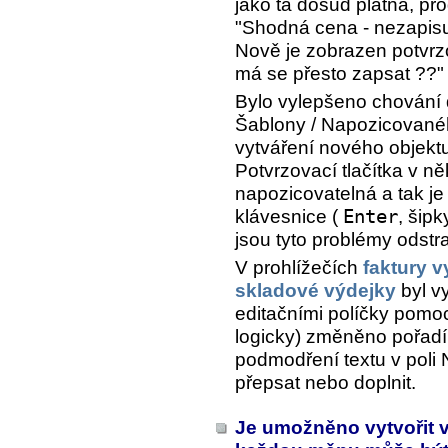
jako ta dosud platná, pr
"Shodná cena - nezapisuj
Nově je zobrazen potvrz
má se přesto zapsat ??"
Bylo vylepšeno chování
Šablony / Napozicovanéh
vytváření nového objekt
Potvrzovací tlačítka v n
napozicovatelná a tak j
klávesnice (
Enter
, šipk
jsou tyto problémy odstr
V prohlížečích
faktury 
skladové výdejky
byl v
editačními políčky pomo
logicky) změněno pořadí
podmodření textu v poli
přepsat nebo doplnit.
Je umožněno vytvořit ví