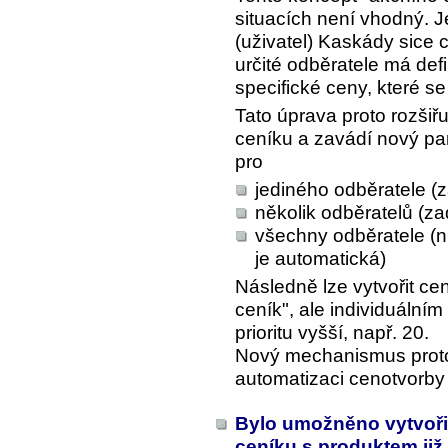
situacích není vhodný. J
(uživatel) Kaskády sice c
určité odběratele má defi
specifické ceny, které se
Tato úprava proto rozšiř
ceníku a zavádí nový para
pro
jediného odběratele (z
několik odběratelů (z
všechny odběratele (n
je automatická)
Následně lze vytvořit cen
ceník", ale individuálním
prioritu vyšší, např. 20.
Nový mechanismus proto u
automatizaci cenotvorby 
Bylo umožněno vytvořit
ceníku s produktem již