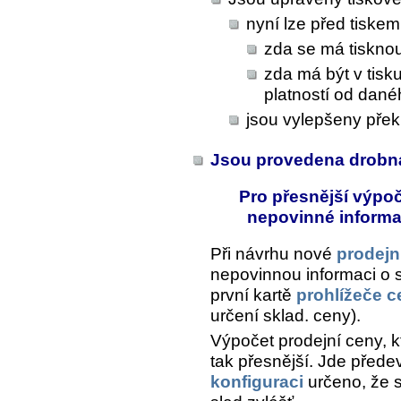
nyní lze před tiskem 
zda se má tiskno
zda má být v tis
platností od dané
jsou vylepšeny přek
Jsou provedena drobn
Pro přesnější výpoč
nepovinné informa
Při návrhu nové
prodejn
nepovinnou informaci o s
první kartě
prohlížeče c
určení sklad. ceny
).
Výpočet prodejní ceny, k
tak přesnější. Jde předev
konfiguraci
určeno, že 