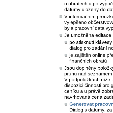
o obratech a po vypo
datumy uloženy do dat
V informačním proužk
vylepšeno občerstvová
byla pracovní data vy
Je umožněna editace 
po stisknutí kláves
dialog pro zadání 
je zajištěn online p
finančních obratů
Jsou doplněny položky
pruhu nad seznamem 
V podpoložkách níže u
dispozici činnosti pro
ceníku a u právě zobr
navrhovaná cena zad
Generovat pracovn
Dialog s datumy, za 