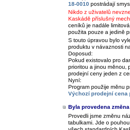
18-0010
postrádají smys
Nikdo z uživatelů nevzne
Kaskádě příslušný mech
ceníků je nadále limitová
použita pouze a jedině 
S touto úpravou bylo vy
produktu v návaznosti n
Doposud:
Pokud existovalo pro da
prioritou a jinou měnou,
prodejní ceny jeden z c
Nyní:
Program použije měnu pro
Výchozí prodejní cena
Byla provedena změna 
Provedli jsme změnu n
tabulkami. Jde o pouhou
všech standardních Kask