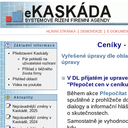
|
|
HLAVNÍ STRÁNKA
DEMOVERZE
E-DOKUMEN
Ceníky -
Základní informace
Představení Kaskády
Vyřešené úpravy dle obla
Pár pohledů na
úpravy
uživatelské rozhraní
Příklad z běžného
života firmy
V DL přijatém je uprav
Přehled oblastí
"Přepočet cen v ceník
Videa na youtube
Během akce
Přepočítat
Aktuality
spuštěné z prohlížeče do
dialogy a informační hláš
Nejzásadnější změny v
Kaskádě, 2025
o skutečnostech.
Nejzásadnější změny v
Samostatně je vyhodnoc
Kaskádě, 2024
kdy