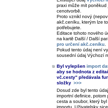
praxi může mít poněkud 
cenotvorbě.
Proto vznikl nový (nepov
akč.ceníku
, kterým lze 
potřebujete.
Editace tohoto nového úda
na kartě
Další / Další pa
pro určení akč.ceníku
.
Pokud tento údaj není vy
sousední údaj
Výchozí m
Byl vylepšen
import da
aby se hodnota z edit
vč.cesty" předávala fu
složky
>>>
Dosud zde byl tento údaj
importní definice, potom 
cesta a soubor, který byl
importu. Uživatelsky sic