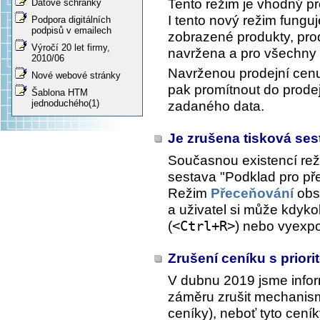
Tento režim je vhodný p
Datové schránky
I tento nový režim fung
Podpora digitálních
podpisů v emailech
zobrazené produkty, pro
Výročí 20 let firmy,
navržena a pro všechny 
2010/06
Navrženou prodejní cenu 
Nové webové stránky
pak promítnout do prode
Šablona HTM
jednoduchého(1)
zadaného data.
Je zrušena tisková se
Současnou existencí re
sestava "Podklad pro př
Režim
Přeceňování
obs
a uživatel si může kdykol
(
<Ctrl+R>
) nebo vyexpo
Zrušení ceníku s priori
V dubnu 2019 jsme infor
záměru zrušit mechanismu
ceníky), neboť tyto cení