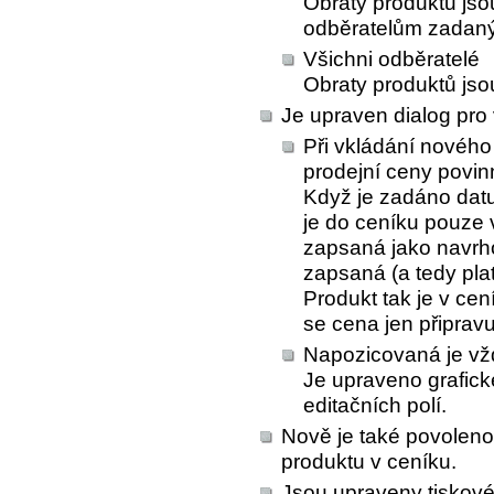
Obraty produktů js
odběratelům zadaný
Všichni odběratelé
Obraty produktů jso
Je upraven dialog pro
Při vkládání nového
prodejní ceny povin
Když je zadáno datu
je do ceníku pouze 
zapsaná jako navrho
zapsaná (a tedy pla
Produkt tak je v ce
se cena jen připrav
Napozicovaná je vžd
Je upraveno grafick
editačních polí.
Nově je také povolen
produktu v ceníku.
Jsou upraveny tiskové