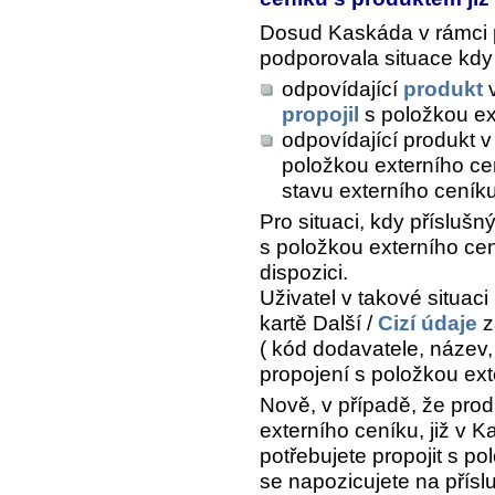
Dosud Kaskáda v rámci
podporovala situace kdy
odpovídající
produkt
v
propojil
s položkou ex
odpovídající produkt v
položkou externího cen
stavu externího ceník
Pro situaci, kdy příslušn
s položkou externího cen
dispozici.
Uživatel v takové situac
kartě
Další /
Cizí údaje
z
( kód dodavatele, název, 
propojení s položkou ext
Nově, v případě, že prod
externího ceníku, již v K
potřebujete propojit s po
se napozicujete na přís