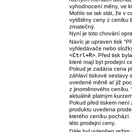
vyhodnocení měny, ve kt
Mohlo se tak stát, že v 
vytištěny ceny z ceník
zmatečný.
Nyní je toto chování opr
Navíc je upraven tisk "P
vyhledávače nebo slož
<Ctrl+R>
. Před tisk b
které mají být prodejní c
Pokud je zadána cena př
záhlaví tiskové sestavy
uvedené měně ať již poc
z jinoměnového ceníku. 
aktuálně platným kurzem
Pokud před tiskem není
produktu uvedena prodej
kterého ceníku pochází
této prodejní ceny.
Dále byl vylepšen režim 