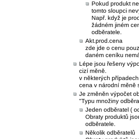
Pokud produkt nen
tomto sloupci nev
Např. když je pro
žádném jiném cení
odběratele.
Akt.prod.cena
zde jde o cenu pouz
daném ceníku nemá 
Lépe jsou řešeny výpoč
cizí měně.
v některých případec
cena v národní měně s
Je změněn výpočet obr
"Typu množiny odběra
Jeden odběratel ( o
Obraty produktů jso
odběratele.
Několik odběratelů