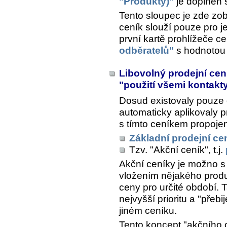
"Produkty)"
je doplněn
Tento sloupec je zde zo
ceník slouží pouze pro 
první kartě prohlížeče 
odběratelů"
s hodnotou 
Libovolný prodejní cení
"použití všemi kontakt
Dosud existovaly pouz
automaticky aplikovaly p
s tímto ceníkem propojen
Základní prodejní ce
Tzv. "Akční ceník", t.j.
Akční ceníky je možno s 
vložením nějakého produ
ceny pro určité období.
nejvyšší prioritu a "přebi
jiném ceníku.
Tento koncept "akčního 