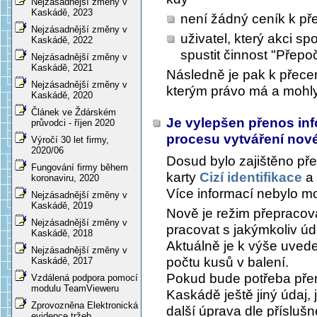
Nejzásadnější změny v
Kaskádě, 2023
není žádný ceník k př
Nejzásadnější změny v
uživatel, který akci s
Kaskádě, 2022
spustit činnost "Přepo
Nejzásadnější změny v
Kaskádě, 2021
Následně je pak k přec
Nejzásadnější změny v
kterým právo má a mohly 
Kaskádě, 2020
Článek ve Ždárském
Je vylepšen přenos inf
průvodci - říjen 2020
procesu vytváření no
Výročí 30 let firmy,
2020/06
Dosud bylo zajištěno pře
Fungování firmy během
karty
Cizí identifikace
a 
koronaviru, 2020
Více informací nebylo m
Nejzásadnější změny v
Kaskádě, 2019
Nově je režim přepracov
Nejzásadnější změny v
pracovat s jakýmkoliv ú
Kaskádě, 2018
Aktuálně je k výše uve
Nejzásadnější změny v
počtu kusů v balení.
Kaskádě, 2017
Pokud bude potřeba přen
Vzdálená podpora pomocí
modulu TeamVieweru
Kaskádě ještě jiný údaj, 
Zprovozněna Elektronická
další úprava dle příslušn
evidence tržeb