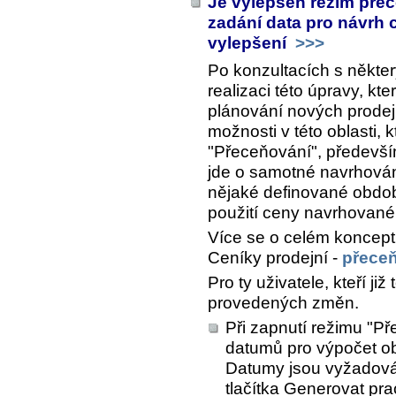
Je vylepšen režim pře
zadání data pro návrh 
vylepšení
>>>
Po konzultacích s některý
realizaci této úpravy, kte
plánování nových prodej
možnosti v této oblasti, k
"Přeceňování", především
jde o samotné navrhován
nějaké definované období
použití ceny navrhované
Více se o celém konceptu
Ceníky prodejní -
přece
Pro ty uživatele, kteří ji
provedených změn.
Při zapnutí režimu "P
datumů pro výpočet obr
Datumy jsou vyžadová
tlačítka
Generovat pra