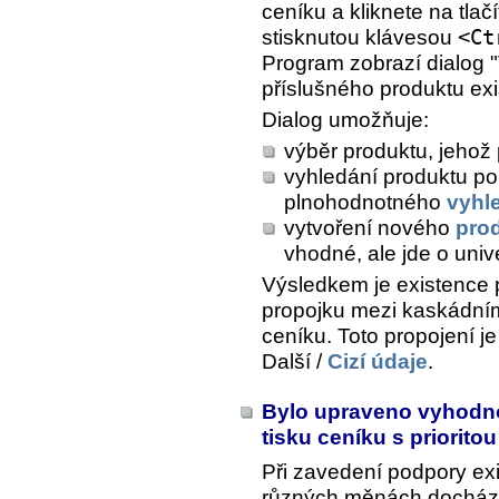
ceníku a kliknete na tlač
stisknutou klávesou
<Ct
Program zobrazí dialog "
příslušného produktu exi
Dialog umožňuje:
výběr produktu, jehož 
vyhledání produktu p
plnohodnotného
vyhl
vytvoření nového
pro
vhodné, ale jde o univ
Výsledkem je existence 
propojku mezi kaskádní
ceníku. Toto propojení je
Další /
Cizí údaje
.
Bylo upraveno vyhodnoc
tisku ceníku s priorito
Při zavedení podpory ex
různých měnách docháze