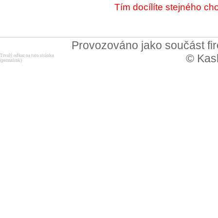
Tím docílíte stejného cho
Provozováno jako součást f
© Kask
Trvalý odkaz na tuto stránku
(permalink)