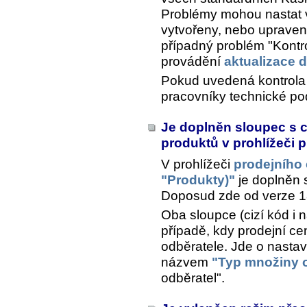
Problémy mohou nastat v 
vytvořeny, nebo uprave
případný problém "Kont
provádění
aktualizace 
Pokud uvedená kontrola 
pracovníky technické po
Je doplněn sloupec s 
produktů v prohlížeči 
V prohlížeči
prodejního
"Produkty)"
je doplněn
Doposud zde od verze 18
Oba sloupce (cizí kód i
případě, kdy prodejní ce
odběratele. Jde o nastav
názvem
"Typ množiny 
odběratel".