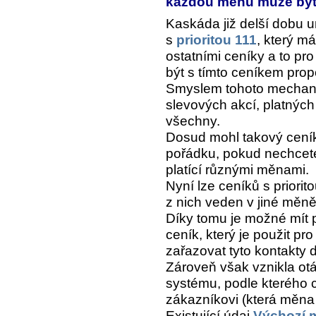
každou měnu může být
Kaskáda již delší dobu 
s
prioritou 111
, který m
ostatními ceníky a to pr
být s tímto ceníkem prop
Smyslem tohoto mechani
slevových akcí, platných
všechny.
Dosud mohl takový ceník 
pořádku, pokud nechcete
platící různými měnami.
Nyní lze ceníků s priorit
z nich veden v jiné měně
Díky tomu je možné mít 
ceník, který je použit pr
zařazovat tyto kontakty 
Zároveň však vznikla otá
systému, podle kterého 
zákazníkovi (která měna j
Existující údaj
Výchozí 