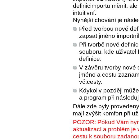
definicimportu měnit, al
intuitivní.
Nynější chování je násled
Před tvorbou nové def
zapsat jméno importní
Při tvorbě nové defini
souboru, kde uživatel 
definice.
V závěru tvorby nové 
jméno a cestu zazna
vč.cesty
.
Kdykoliv později může 
a program při následuj
Dále zde byly provedeny
mají zvýšit komfort při už
POZOR: Pokud Vám nyní 
aktualizací a problém je
cestu k souboru zadano