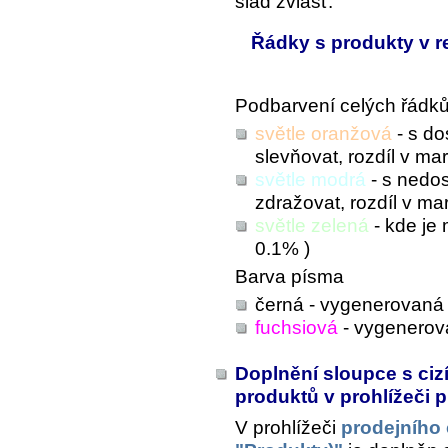
slad zvlášť.
Řádky s produkty v r
Podbarvení celých řádk
světle oranžová
- s do
slevňovat, rozdíl v mar
světle modrá
- s nedos
zdražovat, rozdíl v mar
světle zelená
- kde je 
0.1% )
Barva písma
černá - vygenerovaná 
fuchsiová
- vygenerova
Doplnění sloupce s ciz
produktů v prohlížeči 
V prohlížeči
prodejního