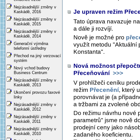
Nejzásadnější změny v
Je upraven režim Přec
Kaskádě, 2016
Nejzásadnější změny v
Tato úprava navazuje na
Kaskádě, 2015
a dále ji rozvíjí.
Nejzásadnější změny v
Kaskádě, 2014
Nově je možné pro
přec
využít metodu "Aktuální 
Generační výměna
telefonní ústředny
Konstanta".
Přechod na jiný verzovací
systém
Nová možnost přepočtu
Nový vchod budovy
Přeceňování
>>>
Business Centrum
Nejzásadnější změny v
V prohlížeči ceníku prod
Kaskádě, 2013
režim
Přecenění
, který
Ukončení provozu faxové
porovnávat je (a případn
linky
a tržbami za zvolené obd
Nejzásadnější změny v
Kaskádě, 2012
Do režimu návrhu nové p
Nejzásadnější změny v
parametrů" jsme nově do
Kaskádě, 2011
prodejní ceny jako násob
Nejzásadnější změny v
zadaného koeficientu.
Kaskádě, 2010