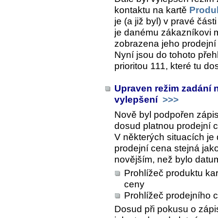
kontaktu na kartě
Produk
je (a již byl) v pravé čá
je danému zákazníkovi m
zobrazena jeho prodejní
Nyní jsou do tohoto přeh
prioritou 111, které tu d
Upraven režim zadání n
vylepšení
>>>
Nově byl podpořen zápis
dosud platnou prodejní 
V některých situacích je
prodejní cena stejná jako
novějším, než bylo datum
Prohlížeč produktu ka
ceny
Prohlížeč prodejního 
Dosud při pokusu o zápis