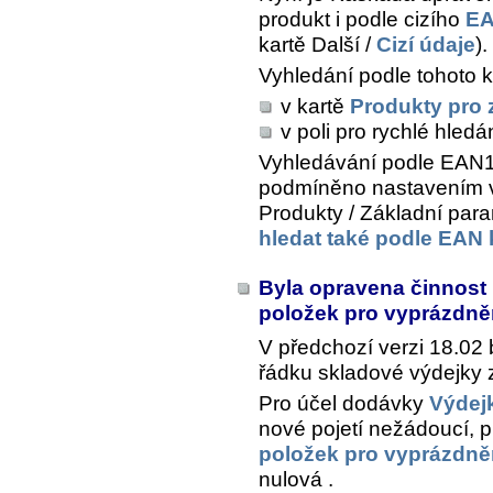
produkt i podle cizího
EA
kartě
Další /
Cizí údaje
).
Vyhledání podle tohoto 
v kartě
Produkty pro 
v poli pro rychlé hledá
Vyhledávání podle EAN13 
podmíněno nastavením v 
Produkty / Základní para
hledat také podle EAN
Byla opravena činnost
položek pro vyprázdněn
V předchozí verzi 18.02
řádku skladové výdejky 
Pro účel dodávky
Výdejk
nové pojetí nežádoucí, p
položek pro vyprázdněn
nulová .