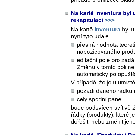
Na kartě Inventura byl
rekapitulací
>>>
Na kartě
Inventura
byl u
nyní tyto údaje
přesná hodnota teoret
napozicovaného prod
editační pole pro zadá
Změnu v tomto poli nen
automaticky po opuště
V případě, že je u umíst
pozadí daného řádku 
celý spodní panel
bude podsvícen svítivě ž
řádky (produkty), které 
dořešit, nebo změnit jeh