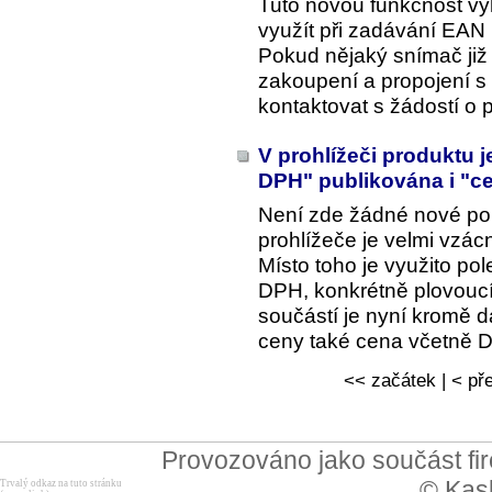
Tuto novou funkčnost vy
využít při zadávání EA
Pokud nějaký snímač již 
zakoupení a propojení s
kontaktovat s žádostí o
V prohlížeči produktu 
DPH" publikována i "c
Není zde žádné nové pole
prohlížeče je velmi vzác
Místo toho je využito po
DPH, konkrétně plovoucí
součástí je nyní kromě d
ceny také cena včetně 
<< začátek | < pře
Provozováno jako součást f
© Kask
Trvalý odkaz na tuto stránku