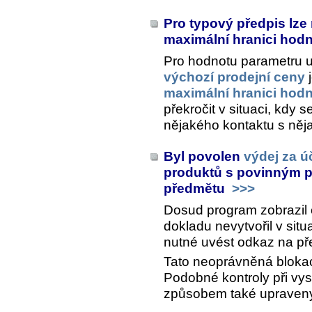
Pro typový předpis lze
maximální hranici hod
Pro hodnotu parametru 
výchozí prodejní ceny
j
maximální hranici hod
překročit v situaci, kdy 
nějakého kontaktu s ně
Byl povolen
výdej za ú
produktů s povinným 
předmětu
>>>
Dosud program zobrazil 
dokladu nevytvořil v situa
nutné uvést odkaz na př
Tato neoprávněná blokac
Podobné kontroly při vys
způsobem také upraven