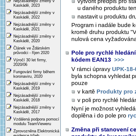
vytvořit předpis pro s
Nejzásadnější změny v
Kaskádě, 2023
u daného produktu ten
Nejzásadnější změny v
nastavit u produktu d
Kaskádě, 2022
Program i nadále bude k
Nejzásadnější změny v
Kaskádě, 2021
kromě druhu produktu "Vz
Nejzásadnější změny v
nulová cena vyžadována
Kaskádě, 2020
Článek ve Ždárském
Pole pro rychlé hledání
průvodci - říjen 2020
kódem EAN13
>>>
Výročí 30 let firmy,
2020/06
V rámci úpravy
UPK-18-
Fungování firmy během
byla schopna vyhledat p
koronaviru, 2020
pouze
Nejzásadnější změny v
Kaskádě, 2019
v kartě
Produkty pro 
Nejzásadnější změny v
v poli pro rychlé hledá
Kaskádě, 2018
Nejzásadnější změny v
Nyní je možnost vyhledá
Kaskádě, 2017
doplěna i do pole pro
ry
Vzdálená podpora pomocí
modulu TeamVieweru
Změna při stanovení ce
Zprovozněna Elektronická
evidence tržeb