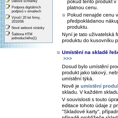
pokud tento produkt v
Datové schránky
platnou cenu.
Podpora digitálních
podpisů v emailech
Pokud nenajde cenu v
Výročí 20 let firmy,
předpokládanou nákupn
2010/06
produktu.
Nové webové stránky
Nyní je tato uživatelská 
Šablona HTM
jednoduchého(1)
produktu do kusovníku p
Umístění na skladě řeš
>>>
Dosud bylo umístění pro
produkt jako takový, neby
umístění týká.
Nově je
umístění produ
skladu. V každém skladu 
V souvislosti s touto úp
editace tohoto údaje z pr
"Skladové karty", případ
případě prohlížeče sklad