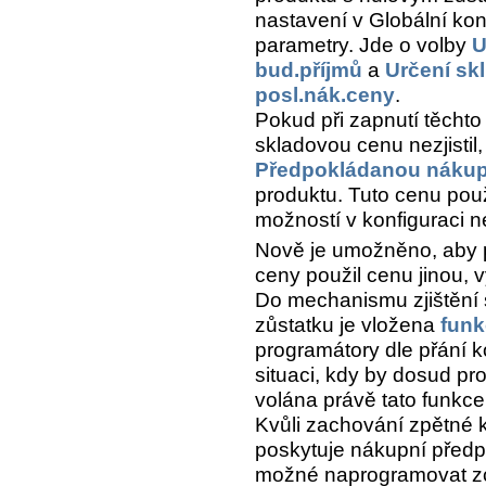
nastavení v Globální kon
parametry. Jde o volby
U
bud.příjmů
a
Určení skl
posl.nák.ceny
.
Pokud při zapnutí těcht
skladovou cenu nezjistil
Předpokládanou nákup
produktu. Tuto cenu použ
možností v konfiguraci n
Nově je umožněno, aby 
ceny použil cenu jinou, 
Do mechanismu zjištění 
zůstatku je vložena
funk
programátory dle přání ko
situaci, kdy by dosud pr
volána právě tato funkce
Kvůli zachování zpětné k
poskytuje nákupní předp
možné naprogramovat zc