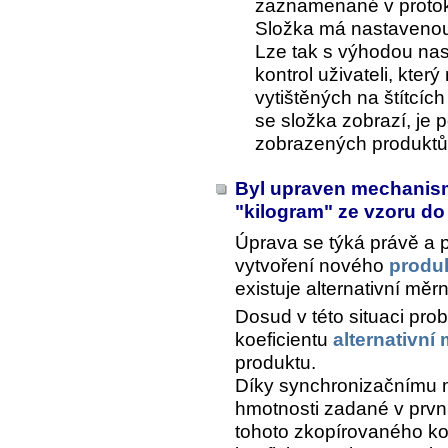
zaznamenané v protok
Složka má nastavenou 
Lze tak s výhodou nas
kontrol uživateli, kter
vytištěných na štítcíc
se složka zobrazí, je p
zobrazených produktů
Byl upraven mechanismu
"kilogram" ze vzoru d
Úprava se týká právě a 
vytvoření nového
produ
existuje alternativní měr
Dosud v této situaci pro
koeficientu
alternativní
produktu.
Díky synchronizačnímu 
hmotnosti zadané v prvn
tohoto zkopírovaného ko