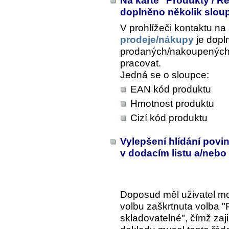
Na kartě "Produkty / R
doplněno několik slo
V prohlížeči kontaktu na
prodeje/nákupy
je dopl
prodaných/nakoupených 
pracovat.
Jedná se o sloupce:
EAN kód produktu
Hmotnost produktu
Cizí kód produktu
Vylepšení hlídání povi
v dodacím listu a/neb
Doposud měl uživatel mo
volbu zaškrtnuta volba 
skladovatelné", čímž zajis