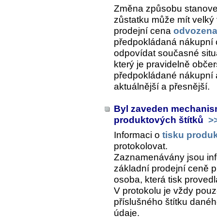
Změna způsobu stanoven
zůstatku může mít velký v
prodejní cena
odvozena
předpokládaná nákupní 
odpovídat současné situa
který je pravidelně obče
předpokládané nákupní a
aktuálnější a přesnější.
Byl zaveden mechanism
produktových štítků
>
Informaci o
tisku produk
protokolovat.
Zaznamenávány jsou inf
základní prodejní ceně pl
osoba, která tisk provedl
V protokolu je vždy pouz
příslušného štítku danéh
údaje.