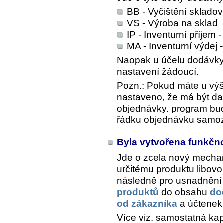
BB - Vyčištění skladov
VS - Výroba na sklad
IP - Inventurní příjem 
MA - Inventurní výdej
Naopak u účelu dodávky 
nastavení žádoucí.
Pozn.: Pokud máte u vý
nastaveno, že má být da
objednávky, program bud
řádku objednávku samoz
Byla vytvořena funkčn
Jde o zcela nový mechan
určitému produktu libov
následně pro usnadnění 
produktů
do obsahu
do
od zákazníka
a účtene
Více viz. samostatná kap