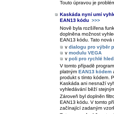
Touto úpravou je problé
Kaskáda nyní umí vyhl
EAN13 kódu
>>>
Nově byla rozšířena funk
doplněna možnost vyhle
EAN13 kódu. Tato nová m
v
dialogu pro výběr 
v
modulu VEGA
v
poli pro rychlé hle
V tomto případě program
platným
EAN13 kódem
produkt s tímto kódem. 
Kaskáda ani nesnaží vyh
vyhledávání běží stejný
Zároveň byl doplněn filtr
EAN13 kódu. V tomto příp
začínající zadaným vzor