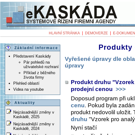
|
|
HLAVNÍ STRÁNKA
DEMOVERZE
E-DOKUMEN
Produkty 
Základní informace
Představení Kaskády
Vyřešené úpravy dle obla
Pár pohledů na
úpravy
uživatelské rozhraní
Příklad z běžného
života firmy
Produkt druhu "Vzorek 
Přehled oblastí
prodejní cenou
>>>
Videa na youtube
Doposud program při ukl
Aktuality
cenu
. Pokud byla zadán
produkt nedovolil uložit
Nejzásadnější změny v
Kaskádě, 2025
druhu
"Vzorek pro analý
Nejzásadnější změny v
Nyní stačí
Kaskádě, 2024