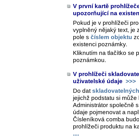
V první kartě prohlížeče
upozorňující na existe
Pokud je v prohlížeči pr
vyplněný nějaký text, je 
pole s
číslem objektu
zo
existenci poznámky.
Kliknutím na tlačítko se 
poznámkou.
V prohlížeči skladovat
uživatelské údaje
>>>
Do dat
skladovatelných
jejichž podstatu si může
Administrátor společně 
údaje pojmenovat a napl
Čísleníková comba budo
prohlížeči produktu na k
....