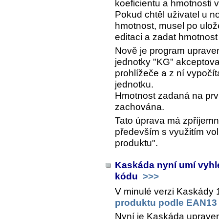
koeficientu a hmotnosti 
Pokud chtěl uživatel u n
hmotnost, musel po ulož
editaci a zadat hmotnost
Nově je program upraven 
jednotky "KG" akceptova
prohlížeče a z ní vypočíta
jednotku.
Hmotnost zadaná na prvn
zachována.
Tato úprava má zpříjemni
především s využitím vol
produktu".
Kaskáda nyní umí vyhl
kódu
>>>
V minulé verzi Kaskády 
produktu podle EAN13
Nyní je Kaskáda upraven