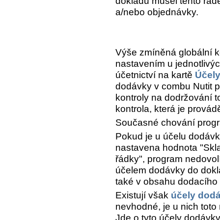
dokladu musel tento řáde
a/nebo objednávky.
Výše zmíněná globální k
nastavením u jednotlivýc
účetnictví na kartě
Účel
dodávky v combu
Nutit 
kontroly na dodržování t
kontrola, která je prov
Současné chování prog
Pokud je u účelu dodáv
nastavena hodnota "Skl
řádky", program nedovolí
účelem dodávky do dokla
také v obsahu dodacího 
Existují však
účely dod
nevhodné, je u nich toto
Jde o tyto účely dodávky