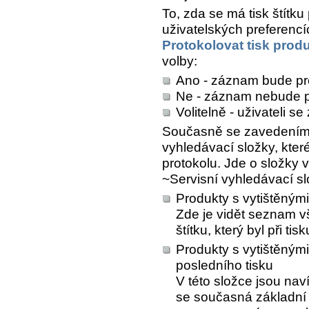
To, zda se má tisk štítku
uživatelských preferencí
Protokolovat tisk prod
volby:
Ano - záznam bude p
Ne - záznam nebude p
Volitelně - uživateli s
Současně se zavedením t
vyhledávací složky, kte
protokolu. Jde o složky 
~Servisní vyhledávací s
Produkty s vytištěnými 
Zde je vidět seznam 
štítku, který byl při t
Produkty s vytištěným
posledního tisku
V této složce jsou nav
se současná základní 