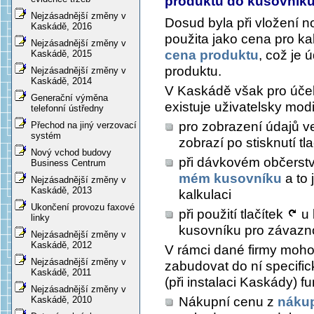
produktu do kusovník
Nejzásadnější změny v
Dosud byla při vložení 
Kaskádě, 2016
použita jako cena pro ka
Nejzásadnější změny v
cena produktu
, což je 
Kaskádě, 2015
produktu.
Nejzásadnější změny v
Kaskádě, 2014
V Kaskádě však pro účel
Generační výměna
existuje uživatelsky mod
telefonní ústředny
pro zobrazení údajů v
Přechod na jiný verzovací
systém
zobrazí po stisknutí tl
Nový vchod budovy
při dávkovém občerstv
Business Centrum
mém kusovníku
a to 
Nejzásadnější změny v
Kaskádě, 2013
kalkulaci
Ukončení provozu faxové
při použití tlačítek
u 
linky
kusovníku pro závazno
Nejzásadnější změny v
Kaskádě, 2012
V rámci dané firmy mohou
Nejzásadnější změny v
zabudovat do ní specific
Kaskádě, 2011
(při instalaci Kaskády) f
Nejzásadnější změny v
Nákupní cenu z
nákup
Kaskádě, 2010