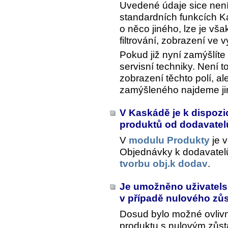
Uvedené údaje sice není
standardních funkcích Ka
o něco jiného, lze je vša
filtrování, zobrazení ve
Pokud již nyní zamýšlíte 
servisní techniky. Není t
zobrazení těchto polí, a
zamýšleného najdeme jin
V Kaskádě je k dispozi
produktů od dodavate
V
modulu Produkty
je v
Objednávky k dodavate
tvorbu obj.k dodav
.
Je umožněno uživatelsk
v případě nulového zů
Dosud bylo možné ovlivn
produktu s nulovým zů