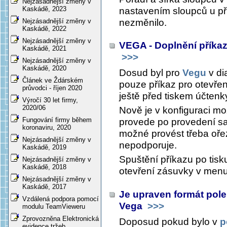
Nejzásadnější změny v
Kaskádě, 2023
nastavením sloupců u pří
nezměnilo.
Nejzásadnější změny v
Kaskádě, 2022
Nejzásadnější změny v
VEGA - Doplnění příka
Kaskádě, 2021
>>>
Nejzásadnější změny v
Kaskádě, 2020
Dosud byl pro
Vegu
v di
Článek ve Ždárském
pouze příkaz pro otevřen
průvodci - říjen 2020
ještě před tiskem účtenk
Výročí 30 let firmy,
2020/06
Nově je v konfiguraci mož
Fungování firmy během
provede po provedení sa
koronaviru, 2020
možné provést třeba ořez
Nejzásadnější změny v
nepodporuje.
Kaskádě, 2019
Spuštění příkazu po tisk
Nejzásadnější změny v
Kaskádě, 2018
otevření zásuvky v men
Nejzásadnější změny v
Kaskádě, 2017
Je upraven formát pole
Vzdálená podpora pomocí
Vega
>>>
modulu TeamVieweru
Zprovozněna Elektronická
Doposud pokud bylo v
p
evidence tržeb