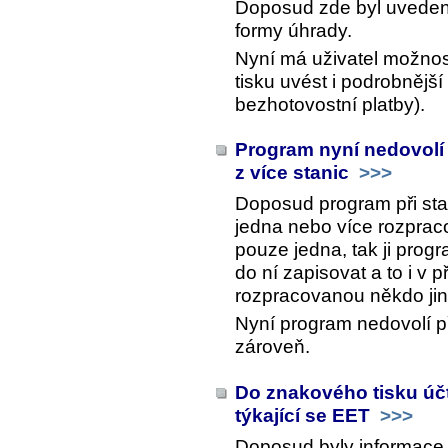
Doposud zde byl uveden
formy úhrady.
Nyní má uživatel možnos
tisku uvést i podrobnější
bezhotovostní platby).
Program nyní nedovolí
z více stanic
>>>
Doposud program při sta
jedna nebo více rozprac
pouze jedna, tak ji prog
do ní zapisovat a to i v 
rozpracovanou někdo jiný
Nyní program nedovolí p
zároveň.
Do znakového tisku úč
týkající se EET
>>>
Doposud byly informace