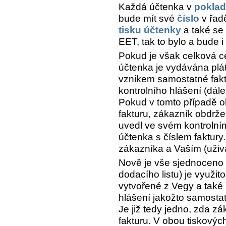
Každá účtenka v
pokla
bude mít své
číslo
v řa
tisku účtenky
a také se 
EET, tak to bylo a bude i
Pokud je však celková c
účtenka je vydávána plát
vznikem samostatné fakt
kontrolního hlášení (dále
Pokud v tomto případě o
fakturu, zákazník obdržel
uvedl ve svém kontrolní
účtenka s číslem faktury
zákazníka a Vaším (uživ
Nově je vše sjednoceno 
dodacího listu) je využito
vytvořené z Vegy a také
hlášení jakožto samosta
Je již tedy jedno, zda z
fakturu. V obou tiskových