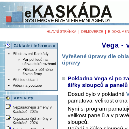
|
|
HLAVNÍ STRÁNKA
DEMOVERZE
E-DOKUMEN
Vega - 
Základní informace
Představení Kaskády
Vyřešené úpravy dle obla
Pár pohledů na
úpravy
uživatelské rozhraní
Příklad z běžného
života firmy
Pokladna Vega si po z
Přehled oblastí
šířky sloupců a panel
Videa na youtube
Dosud bylo v pokladně
Aktuality
pamatoval velikost okna 
Nejzásadnější změny v
Nyní si program pamatuje
Kaskádě, 2025
velikost panelů a v pravé
Nejzásadnější změny v
sloupců.
Kaskádě, 2024
Pořadí a šířka sloupců 