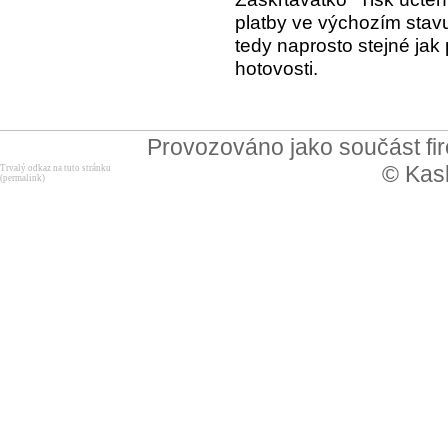
platby ve výchozím stav
tedy naprosto stejné jak p
hotovosti.
Provozováno jako součást f
© Kask
Trvalý odkaz na tuto stránku
(permalink)