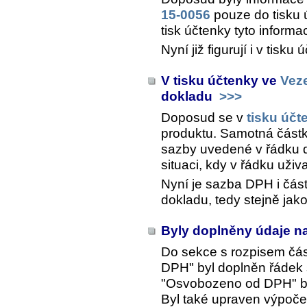
15-0056
pouze do tisku 
tisk účtenky tyto informa
Nyní již figurují i v tis
V tisku účtenky ve
Vez
dokladu
>>>
Doposud se v
tisku účt
produktu. Samotná část
sazby uvedené v řádku d
situaci, kdy v řádku uživ
Nyní je sazba DPH i čás
dokladu, tedy stejně jako
Byly doplněny údaje n
Do sekce s rozpisem čás
DPH" byl doplněn řádek
"Osvobozeno od DPH" b
Byl také upraven výpočet