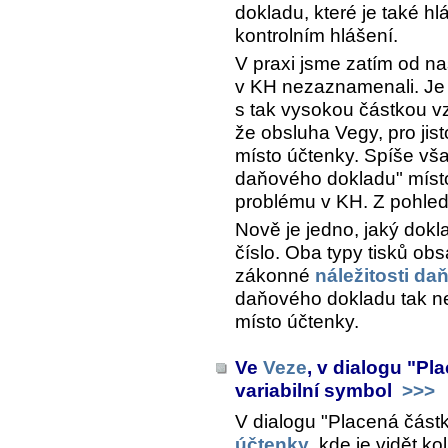
dokladu, které je také h
kontrolním hlášení.
V praxi jsme zatím od n
v KH nezaznamenali. Je
s tak vysokou částkou vz
že obsluha Vegy, pro jist
místo účtenky. Spíše vš
daňového dokladu" místo
problému v KH. Z pohled
Nově je jedno, jaký dokl
číslo. Oba typy tisků ob
zákonné
náležitosti d
daňového dokladu tak ne
místo účtenky.
Ve
Veze
, v dialogu "Pl
variabilní symbol
>>>
V dialogu "Placená čás
účtenky
, kde je vidět k