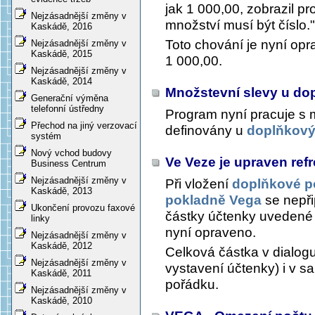
jak 1 000,00, zobrazil 
Nejzásadnější změny v
množství musí být číslo."
Kaskádě, 2016
Toto chování je nyní opra
Nejzásadnější změny v
Kaskádě, 2015
1 000,00.
Nejzásadnější změny v
Kaskádě, 2014
Množstevní slevy u d
Generační výměna
telefonní ústředny
Program nyní pracuje s 
Přechod na jiný verzovací
definovány u
doplňkový
systém
Nový vchod budovy
Ve Veze je upraven ref
Business Centrum
Nejzásadnější změny v
Při vložení
doplňkové p
Kaskádě, 2013
pokladně Vega
se nepři
Ukončení provozu faxové
částky účtenky uvedené
linky
nyní opraveno.
Nejzásadnější změny v
Kaskádě, 2012
Celková částka v dialog
Nejzásadnější změny v
vystavení účtenky) i v s
Kaskádě, 2011
pořádku.
Nejzásadnější změny v
Kaskádě, 2010