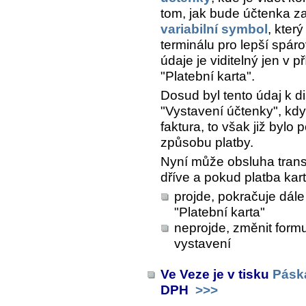
tom, jak bude účtenka za
variabilní symbol
, kter
terminálu pro lepší spáro
údaje je viditelný jen v 
"Platební karta".
Dosud byl tento údaj k di
"Vystavení účtenky", kd
faktura, to však již byl
způsobu platby.
Nyní může obsluha trans
dříve a pokud platba kar
projde, pokračuje dál
"Platební karta"
neprojde, změnit form
vystavení
Ve Veze je v tisku
Pásk
DPH
>>>