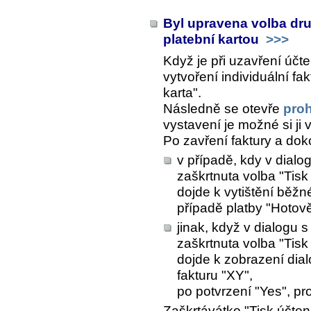
Byl upravena volba druh
platební kartou
>>>
Když je při uzavření úč
vytvoření individuální fa
karta".
Následně se otevře
proh
vystavení je možné si ji 
Po zavření faktury a do
v případě, kdy v dial
zaškrtnuta volba "Tisk
dojde k vytištění běžné
případě platby "Hotově
jinak, když v dialogu
zaškrtnuta volba "Tisk
dojde k zobrazení dia
fakturu "XY",
po potvrzení "Yes", pr
Zaškrtávátko "Tisk účte