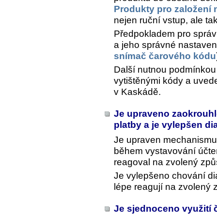
Produkty pro založení
nejen ruční vstup, ale t
Předpokladem pro správ
a jeho správné nastavení
snímač čarového kódu
Další nutnou podmínkou
vytištěnými kódy a uvede
v Kaskádě.
Je upraveno zaokrouhlo
platby a je vylepšen d
Je upraven mechanismus
během vystavování účte
reagoval na zvolený způs
Je vylepšeno chování dia
lépe reagují na zvolený 
Je sjednoceno využití 