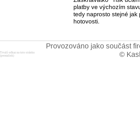
platby ve výchozím stav
tedy naprosto stejné jak p
hotovosti.
Provozováno jako součást f
© Kask
Trvalý odkaz na tuto stránku
(permalink)