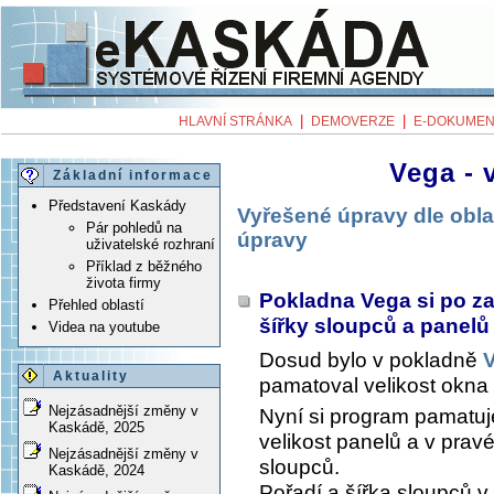
|
|
HLAVNÍ STRÁNKA
DEMOVERZE
E-DOKUMEN
Vega - 
Základní informace
Představení Kaskády
Vyřešené úpravy dle obla
Pár pohledů na
úpravy
uživatelské rozhraní
Příklad z běžného
života firmy
Pokladna Vega si po z
Přehled oblastí
šířky sloupců a panel
Videa na youtube
Dosud bylo v pokladně
Aktuality
pamatoval velikost okna 
Nejzásadnější změny v
Nyní si program pamatuje
Kaskádě, 2025
velikost panelů a v pravé
Nejzásadnější změny v
sloupců.
Kaskádě, 2024
Pořadí a šířka sloupců 