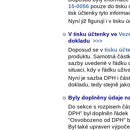
15-0056
pouze do tisku 
tisk účtenky tyto informa
Nyní již figurují i v tis
V tisku účtenky ve
Vez
dokladu
>>>
Doposud se v
tisku účt
produktu. Samotná část
sazby uvedené v řádku d
situaci, kdy v řádku uživ
Nyní je sazba DPH i čás
dokladu, tedy stejně jako
Byly doplněny údaje n
Do sekce s rozpisem čás
DPH" byl doplněn řádek
"Osvobozeno od DPH" b
Byl také upraven výpočet