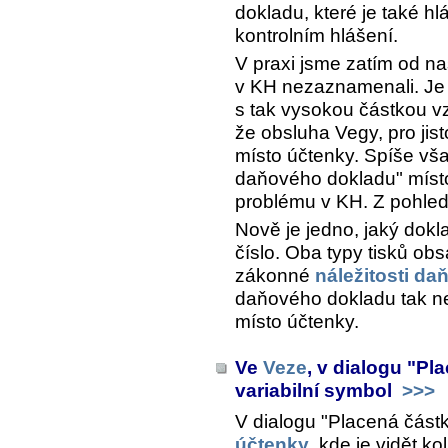
dokladu, které je také h
kontrolním hlášení.
V praxi jsme zatím od n
v KH nezaznamenali. Je
s tak vysokou částkou vz
že obsluha Vegy, pro jist
místo účtenky. Spíše vš
daňového dokladu" místo
problému v KH. Z pohled
Nově je jedno, jaký dokl
číslo. Oba typy tisků ob
zákonné
náležitosti d
daňového dokladu tak ne
místo účtenky.
Ve
Veze
, v dialogu "Pl
variabilní symbol
>>>
V dialogu "Placená čás
účtenky
, kde je vidět k