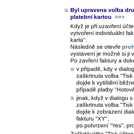
Byl upravena volba druh
platební kartou
>>>
Když je při uzavření úč
vytvoření individuální fa
karta".
Následně se otevře
proh
vystavení je možné si ji 
Po zavření faktury a do
v případě, kdy v dial
zaškrtnuta volba "Tisk
dojde k vytištění běžné
případě platby "Hotově
jinak, když v dialogu
zaškrtnuta volba "Tisk
dojde k zobrazení dia
fakturu "XY",
po potvrzení "Yes", pr
Zaškrtávátko "Tisk účte