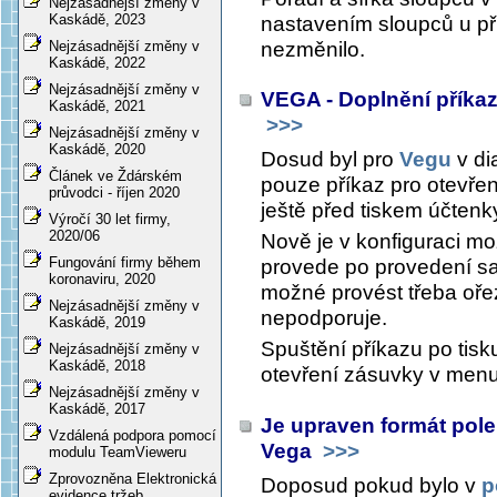
Nejzásadnější změny v
Kaskádě, 2023
nastavením sloupců u pří
nezměnilo.
Nejzásadnější změny v
Kaskádě, 2022
Nejzásadnější změny v
VEGA - Doplnění příka
Kaskádě, 2021
>>>
Nejzásadnější změny v
Kaskádě, 2020
Dosud byl pro
Vegu
v di
Článek ve Ždárském
pouze příkaz pro otevřen
průvodci - říjen 2020
ještě před tiskem účtenk
Výročí 30 let firmy,
2020/06
Nově je v konfiguraci mož
Fungování firmy během
provede po provedení sa
koronaviru, 2020
možné provést třeba ořez
Nejzásadnější změny v
nepodporuje.
Kaskádě, 2019
Spuštění příkazu po tisk
Nejzásadnější změny v
Kaskádě, 2018
otevření zásuvky v men
Nejzásadnější změny v
Kaskádě, 2017
Je upraven formát pole
Vzdálená podpora pomocí
Vega
>>>
modulu TeamVieweru
Zprovozněna Elektronická
Doposud pokud bylo v
p
evidence tržeb