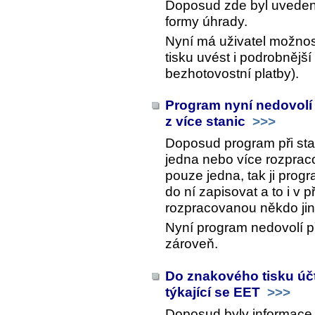
Doposud zde byl uveden
formy úhrady.
Nyní má uživatel možnos
tisku uvést i podrobnější
bezhotovostní platby).
Program nyní nedovolí
z více stanic
>>>
Doposud program při sta
jedna nebo více rozprac
pouze jedna, tak ji prog
do ní zapisovat a to i v 
rozpracovanou někdo jiný
Nyní program nedovolí p
zároveň.
Do znakového tisku úč
týkající se EET
>>>
Doposud byly informace