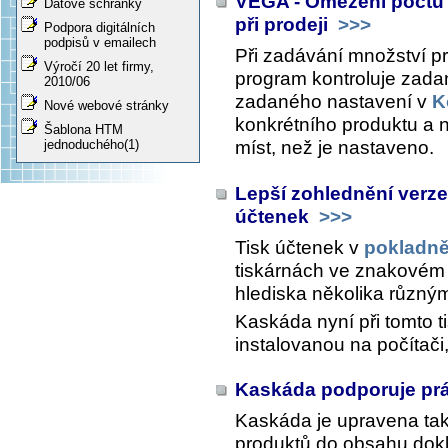
VEGA - Omezení počtu 
Datové schránky
při prodeji
>>>
Podpora digitálních
podpisů v emailech
Při zadávání množství 
Výročí 20 let firmy,
program kontroluje zada
2010/06
zadaného nastavení v
K
Nové webové stránky
konkrétního produktu a 
Šablona HTM
míst, než je nastaveno.
jednoduchého(1)
Lepší zohlednění verz
účtenek
>>>
Tisk účtenek v
pokladn
tiskárnách ve znakovém 
hlediska několika různý
Kaskáda nyní při tomto t
instalovanou na počítači,
Kaskáda podporuje prá
Kaskáda je upravena tak
produktů do obsahu dokl