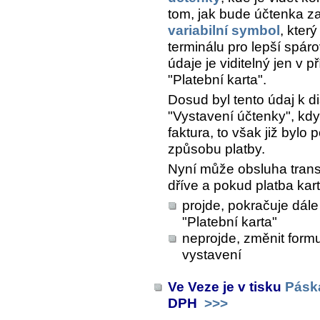
tom, jak bude účtenka za
variabilní symbol
, kter
terminálu pro lepší spáro
údaje je viditelný jen v 
"Platební karta".
Dosud byl tento údaj k di
"Vystavení účtenky", kd
faktura, to však již byl
způsobu platby.
Nyní může obsluha trans
dříve a pokud platba kar
projde, pokračuje dál
"Platební karta"
neprojde, změnit form
vystavení
Ve Veze je v tisku
Pásk
DPH
>>>