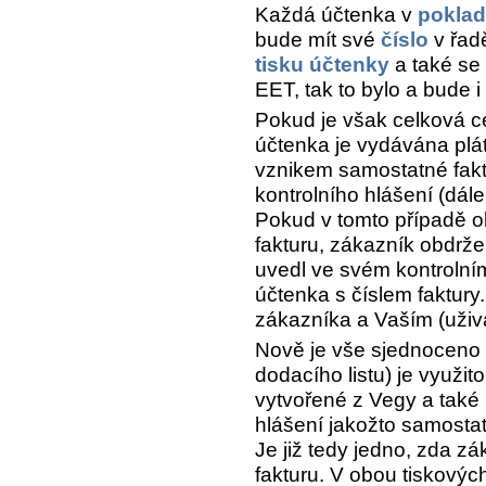
Každá účtenka v
pokla
bude mít své
číslo
v řa
tisku účtenky
a také se 
EET, tak to bylo a bude i
Pokud je však celková c
účtenka je vydávána plát
vznikem samostatné fakt
kontrolního hlášení (dále
Pokud v tomto případě o
fakturu, zákazník obdržel
uvedl ve svém kontrolní
účtenka s číslem faktury
zákazníka a Vaším (uživ
Nově je vše sjednoceno 
dodacího listu) je využito
vytvořené z Vegy a také
hlášení jakožto samosta
Je již tedy jedno, zda z
fakturu. V obou tiskových