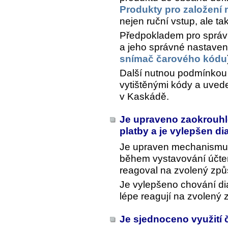
Produkty pro založení
nejen ruční vstup, ale t
Předpokladem pro správ
a jeho správné nastavení
snímač čarového kódu
Další nutnou podmínkou
vytištěnými kódy a uvede
v Kaskádě.
Je upraveno zaokrouhlo
platby a je vylepšen d
Je upraven mechanismus
během vystavování účte
reagoval na zvolený způs
Je vylepšeno chování dia
lépe reagují na zvolený 
Je sjednoceno využití 