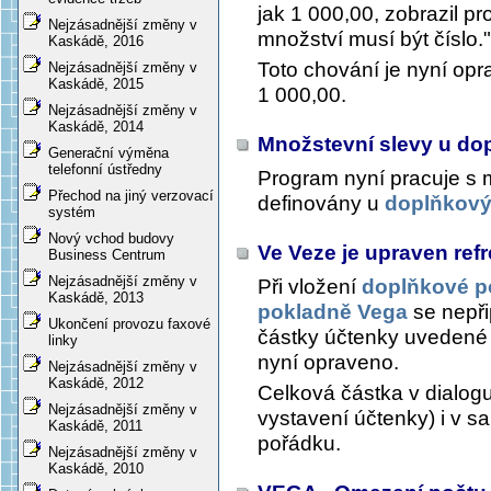
jak 1 000,00, zobrazil 
Nejzásadnější změny v
množství musí být číslo."
Kaskádě, 2016
Toto chování je nyní opra
Nejzásadnější změny v
Kaskádě, 2015
1 000,00.
Nejzásadnější změny v
Kaskádě, 2014
Množstevní slevy u d
Generační výměna
telefonní ústředny
Program nyní pracuje s 
Přechod na jiný verzovací
definovány u
doplňkový
systém
Nový vchod budovy
Ve Veze je upraven ref
Business Centrum
Nejzásadnější změny v
Při vložení
doplňkové p
Kaskádě, 2013
pokladně Vega
se nepři
Ukončení provozu faxové
částky účtenky uvedené
linky
nyní opraveno.
Nejzásadnější změny v
Kaskádě, 2012
Celková částka v dialog
Nejzásadnější změny v
vystavení účtenky) i v s
Kaskádě, 2011
pořádku.
Nejzásadnější změny v
Kaskádě, 2010