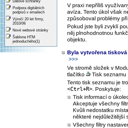
Datové schránky
V praxi nepříliš využívan
Podpora digitálních
avíza. Tento úkol však n
podpisů v emailech
způsoboval problémy při 
Výročí 20 let firmy,
2010/06
Pokud jste byli zvyklí po
Nové webové stránky
něj plnohodnotnou funk
Šablona HTM
objektu.
jednoduchého(1)
Byla vytvořena tisková
>>>
Ve stromě složek v Mod
tlačítko
Tisk seznamu 
Tento tisk seznamu je tr
<Ctrl+R>
. Poskytuje:
Tisk informací o úkol
Akceptuje všechny filt
Kvůli nedostatku míst
některé nejdůležitější 
Všechny filtry nastave