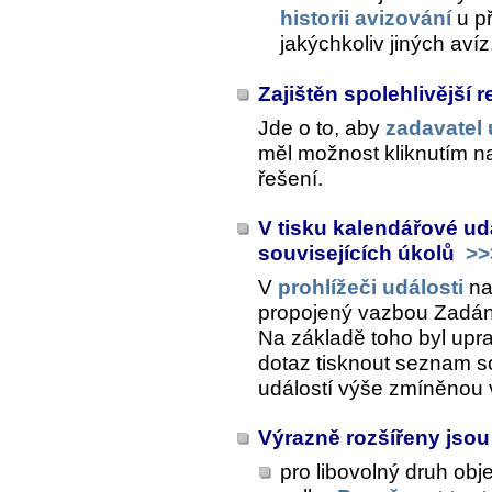
historii avizování
u př
jakýchkoliv jiných avíz
Zajištěn spolehlivější r
Jde o to, aby
zadavatel 
měl možnost kliknutím na 
řešení.
V tisku kalendářové ud
souvisejících úkolů
>>
V
prohlížeči události
na
propojený vazbou
Zadán
Na základě toho byl upra
dotaz tisknout seznam s
událostí výše zmíněnou
Výrazně rozšířeny jso
pro libovolný druh obj