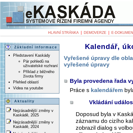
|
|
HLAVNÍ STRÁNKA
DEMOVERZE
E-DOKUMEN
Kalendář, úk
Základní informace
Představení Kaskády
Vyřešené úpravy dle obla
Pár pohledů na
vyřešené úpravy
uživatelské rozhraní
Příklad z běžného
života firmy
Byla provedena řada vy
Přehled oblastí
Videa na youtube
Práce s
kalendářem
byl
Vkládání událos
Aktuality
Nejzásadnější změny v
Doposud byla v Kaskád
Kaskádě, 2025
záznamu do cizího ka
Nejzásadnější změny v
Kaskádě, 2024
zobrazil dialog s volbo