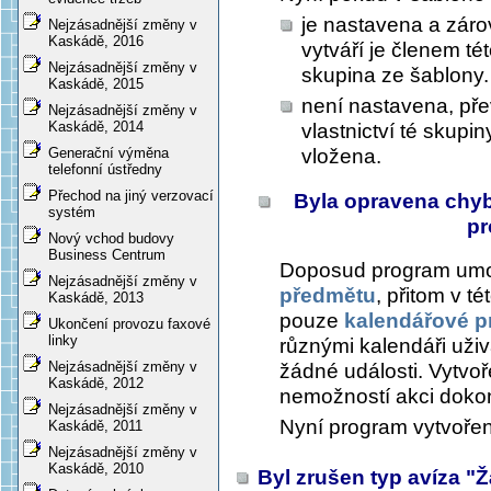
je nastavena a záro
Nejzásadnější změny v
Kaskádě, 2016
vytváří je členem té
Nejzásadnější změny v
skupina ze šablony.
Kaskádě, 2015
není nastavena, př
Nejzásadnější změny v
Kaskádě, 2014
vlastnictví té skupi
vložena.
Generační výměna
telefonní ústředny
Přechod na jiný verzovací
Byla opravena chyb
systém
pr
Nový vchod budovy
Business Centrum
Doposud program umož
Nejzásadnější změny v
předmětu
, přitom v t
Kaskádě, 2013
pouze
kalendářové p
Ukončení provozu faxové
linky
různými kalendáři uži
Nejzásadnější změny v
žádné události. Vytvoř
Kaskádě, 2012
nemožností akci dokon
Nejzásadnější změny v
Nyní program vytvořen
Kaskádě, 2011
Nejzásadnější změny v
Kaskádě, 2010
Byl zrušen typ avíza "