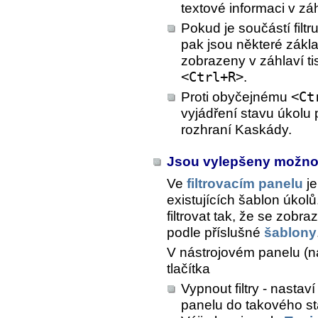
textové informaci v zá
Pokud je součástí filtr
pak jsou některé zákl
zobrazeny v záhlaví ti
<Ctrl+R>
.
Proti obyčejnému
<Ct
vyjádření stavu úkolu
rozhraní Kaskády.
Jsou vylepšeny možnost
Ve
filtrovacím panelu
je
existujících šablon úkol
filtrovat tak, že se zobr
podle příslušné
šablony
V nástrojovém panelu (
tlačítka
Vypnout filtry - nasta
panelu do takového sta