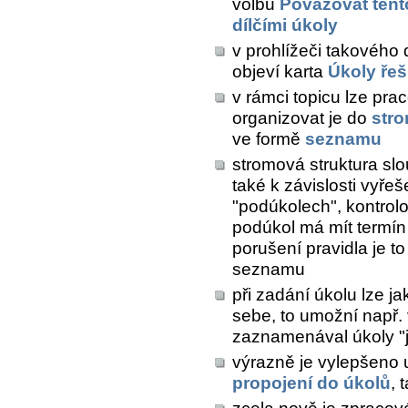
volbu
Považovat tento
dílčími úkoly
v prohlížeči takového d
objeví karta
Úkoly řeš
v rámci topicu lze pra
organizovat je do
stro
ve formě
seznamu
stromová struktura slou
také k závislosti vyře
"podúkolech", kontrolov
podúkol má mít termín d
porušení pravidla je t
seznamu
při zadání úkolu lze j
sebe, to umožní např.
zaznamenával úkoly "
výrazně je vylepšeno u
propojení do úkolů
, 