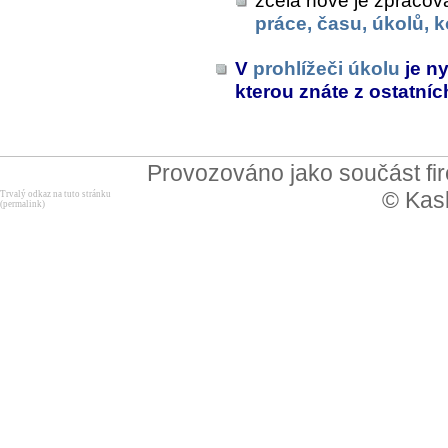
zcela nově je zpracov
práce, času, úkolů,
V
prohlížeči úkolu
je n
kterou znáte z ostatní
Provozováno jako součást f
© Kask
Trvalý odkaz na tuto stránku
(permalink)