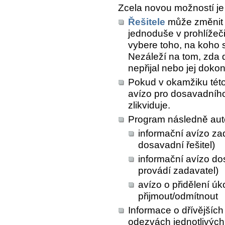
Zcela novou možností je 
Řešitele
může změnit z
jednoduše v prohlížeč
vybere toho, na koho 
Nezáleží na tom, zda do
nepřijal nebo jej doko
Pokud v okamžiku této
avízo pro dosavadního 
zlikviduje.
Program následně auto
informační avízo za
dosavadní řešitel)
informační avízo do
provádí zadavatel)
avízo o přidělení úk
přijmout/odmítnout
Informace o dřívějších
odezvách jednotlivých