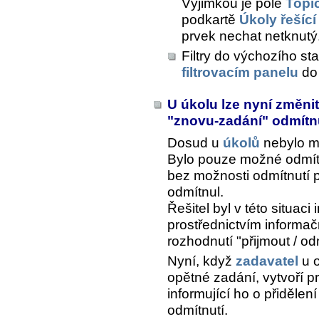
Výjimkou je pole
Topi
podkartě
Úkoly řešící
prvek nechat netknutý
Filtry do výchozího s
filtrovacím panelu
do 
U úkolu lze nyní změnit
"znovu-zadání" odmít
Dosud u
úkolů
nebylo m
Bylo pouze možné odmítnu
bez možnosti odmítnutí pů
odmítnul.
Řešitel byl v této situac
prostřednictvím informa
rozhodnutí "přijmout / od
Nyní, když
zadavatel
u o
opětné zadání, vytvoří pr
informující ho o přidělen
odmítnutí.