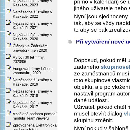
Nejzásadnější změny v
přímo v kalendáři) se 
Kaskádě, 2023
jiného uživatele nebo 
Nejzásadnější změny v
Nyní jsou sjednoceny 
Kaskádě, 2022
tak, aby se vždy nabíd
Nejzásadnější změny v
Kaskádě, 2021
to aby se pak zrealizo
Nejzásadnější změny v
Kaskádě, 2020
Při vytváření nové ud
Článek ve Ždárském
průvodci - říjen 2020
Výročí 30 let firmy,
Doposud, pokud měl u
2020/06
zadaného
skupinovéh
Fungování firmy během
ze zaměstnanců musí mí
koronaviru, 2020
toto skupinové vlastni
Nejzásadnější změny v
Kaskádě, 2019
objektu, ale po vložen
Nejzásadnější změny v
nastavil program autom
Kaskádě, 2018
dané události.
Nejzásadnější změny v
Uživatel, pokud chtěl m
Kaskádě, 2017
musel otevřít dialog
vl
Vzdálená podpora pomocí
modulu TeamVieweru
skupinu změnit.
Zprovozněna Elektronická
Nyní pokud v šabloně
evidence tržeb