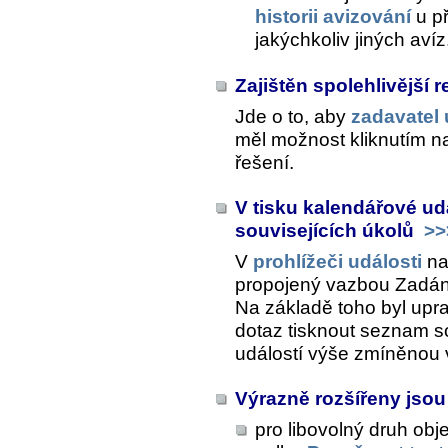
historii avizování
u př
jakýchkoliv jiných avíz
Zajištěn spolehlivější r
Jde o to, aby
zadavatel 
měl možnost kliknutím na 
řešení.
V tisku kalendářové ud
souvisejících úkolů
>>
V
prohlížeči události
na
propojený vazbou
Zadán
Na základě toho byl upra
dotaz tisknout seznam s
událostí výše zmíněnou
Výrazně rozšířeny jso
pro libovolný druh obj