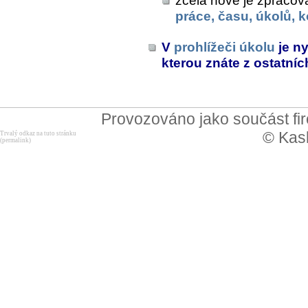
zcela nově je zpracov
práce, času, úkolů,
V
prohlížeči úkolu
je n
kterou znáte z ostatní
Provozováno jako součást f
© Kask
Trvalý odkaz na tuto stránku
(permalink)