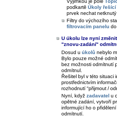
Výjimkou je pole
Topi
podkartě
Úkoly řešící
prvek nechat netknutý
Filtry do výchozího s
filtrovacím panelu
do 
U úkolu lze nyní změnit
"znovu-zadání" odmít
Dosud u
úkolů
nebylo m
Bylo pouze možné odmítnu
bez možnosti odmítnutí pů
odmítnul.
Řešitel byl v této situac
prostřednictvím informa
rozhodnutí "přijmout / od
Nyní, když
zadavatel
u o
opětné zadání, vytvoří pr
informující ho o přidělen
odmítnutí.