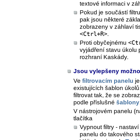
textové informaci v zá
Pokud je součástí filtr
pak jsou některé zákl
zobrazeny v záhlaví ti
<Ctrl+R>
.
Proti obyčejnému
<Ct
vyjádření stavu úkolu
rozhraní Kaskády.
Jsou vylepšeny možnost
Ve
filtrovacím panelu
je
existujících šablon úkol
filtrovat tak, že se zobr
podle příslušné
šablony
V nástrojovém panelu (
tlačítka
Vypnout filtry - nasta
panelu do takového sta