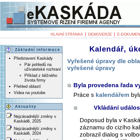
|
|
HLAVNÍ STRÁNKA
DEMOVERZE
E-DOKUMEN
Kalendář, úk
Základní informace
Představení Kaskády
Vyřešené úpravy dle obla
Pár pohledů na
vyřešené úpravy
uživatelské rozhraní
Příklad z běžného
života firmy
Byla provedena řada vy
Přehled oblastí
Videa na youtube
Práce s
kalendářem
byl
Vkládání událos
Aktuality
Nejzásadnější změny v
Doposud byla v Kaskád
Kaskádě, 2025
záznamu do cizího ka
Nejzásadnější změny v
Kaskádě, 2024
zobrazil dialog s volbo