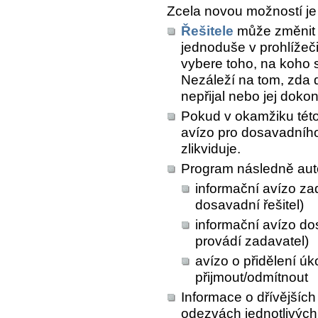
Zcela novou možností je 
Řešitele
může změnit z
jednoduše v prohlížeč
vybere toho, na koho 
Nezáleží na tom, zda do
nepřijal nebo jej doko
Pokud v okamžiku této
avízo pro dosavadního 
zlikviduje.
Program následně auto
informační avízo za
dosavadní řešitel)
informační avízo do
provádí zadavatel)
avízo o přidělení úk
přijmout/odmítnout
Informace o dřívějších
odezvách jednotlivých