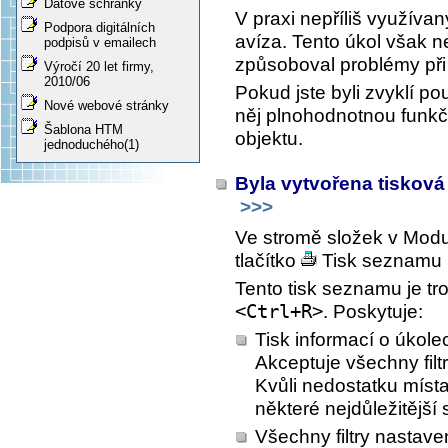
Datové schránky
V praxi nepříliš využívan
Podpora digitálních
avíza. Tento úkol však n
podpisů v emailech
způsoboval problémy při 
Výročí 20 let firmy,
2010/06
Pokud jste byli zvyklí po
Nové webové stránky
něj plnohodnotnou funk
Šablona HTM
objektu.
jednoduchého(1)
Byla vytvořena tisková
>>>
Ve stromě složek v Mod
tlačítko
Tisk seznamu 
Tento tisk seznamu je tr
<Ctrl+R>
. Poskytuje:
Tisk informací o úkol
Akceptuje všechny filt
Kvůli nedostatku míst
některé nejdůležitější 
Všechny filtry nastave