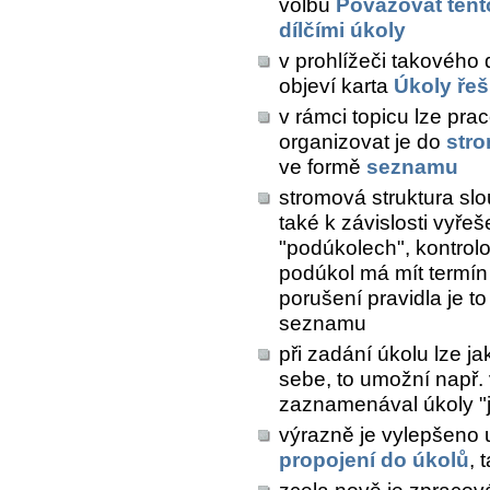
volbu
Považovat tento
dílčími úkoly
v prohlížeči takového d
objeví karta
Úkoly řeš
v rámci topicu lze pra
organizovat je do
stro
ve formě
seznamu
stromová struktura slou
také k závislosti vyře
"podúkolech", kontrolov
podúkol má mít termín d
porušení pravidla je t
seznamu
při zadání úkolu lze j
sebe, to umožní např.
zaznamenával úkoly "
výrazně je vylepšeno u
propojení do úkolů
, 