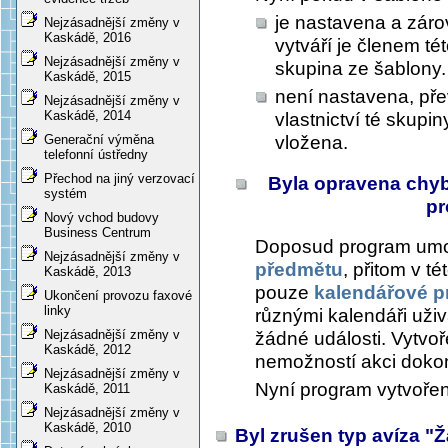
je nastavena a záro
Nejzásadnější změny v
Kaskádě, 2016
vytváří je členem té
Nejzásadnější změny v
skupina ze šablony.
Kaskádě, 2015
není nastavena, př
Nejzásadnější změny v
Kaskádě, 2014
vlastnictví té skupi
vložena.
Generační výměna
telefonní ústředny
Přechod na jiný verzovací
Byla opravena chyb
systém
pr
Nový vchod budovy
Business Centrum
Doposud program umož
Nejzásadnější změny v
předmětu
, přitom v t
Kaskádě, 2013
pouze
kalendářové p
Ukončení provozu faxové
linky
různými kalendáři uži
Nejzásadnější změny v
žádné události. Vytvoř
Kaskádě, 2012
nemožností akci dokon
Nejzásadnější změny v
Nyní program vytvořen
Kaskádě, 2011
Nejzásadnější změny v
Kaskádě, 2010
Byl zrušen typ avíza "