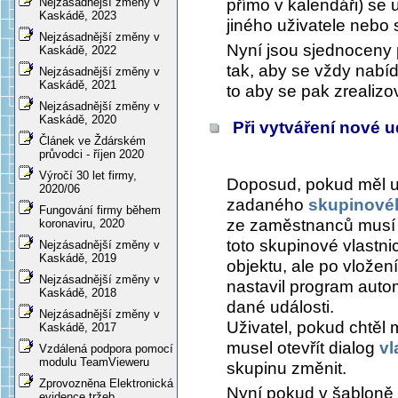
Nejzásadnější změny v
přímo v kalendáři) se 
Kaskádě, 2023
jiného uživatele nebo 
Nejzásadnější změny v
Nyní jsou sjednoceny 
Kaskádě, 2022
tak, aby se vždy nabíd
Nejzásadnější změny v
Kaskádě, 2021
to aby se pak zrealizo
Nejzásadnější změny v
Kaskádě, 2020
Při vytváření nové ud
Článek ve Ždárském
průvodci - říjen 2020
Výročí 30 let firmy,
Doposud, pokud měl u
2020/06
zadaného
skupinovéh
Fungování firmy během
ze zaměstnanců musí mí
koronaviru, 2020
toto skupinové vlastni
Nejzásadnější změny v
Kaskádě, 2019
objektu, ale po vložen
Nejzásadnější změny v
nastavil program autom
Kaskádě, 2018
dané události.
Nejzásadnější změny v
Uživatel, pokud chtěl m
Kaskádě, 2017
musel otevřít dialog
vl
Vzdálená podpora pomocí
modulu TeamVieweru
skupinu změnit.
Zprovozněna Elektronická
Nyní pokud v šabloně
evidence tržeb