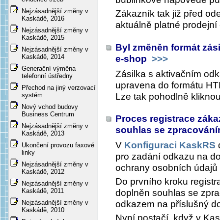
Nejzásadnější změny v
Zákazník tak již před od
Kaskádě, 2016
aktuálně platné prodejní
Nejzásadnější změny v
Kaskádě, 2015
Byl změněn formát zási
Nejzásadnější změny v
Kaskádě, 2014
e-shop
>>>
Generační výměna
Zásilka s aktivačním odk
telefonní ústředny
upravena do formátu HT
Přechod na jiný verzovací
Lze tak pohodlně klikno
systém
Nový vchod budovy
Business Centrum
Proces registrace zák
Nejzásadnější změny v
souhlas se zpracován
Kaskádě, 2013
V
Konfiguraci KaskRS
Ukončení provozu faxové
linky
pro zadání odkazu na do
Nejzásadnější změny v
ochrany osobních údajů
Kaskádě, 2012
Do prvního kroku regist
Nejzásadnější změny v
Kaskádě, 2011
doplněn souhlas se zpra
odkazem na příslušný d
Nejzásadnější změny v
Kaskádě, 2010
Nyní postačí, když v Kas