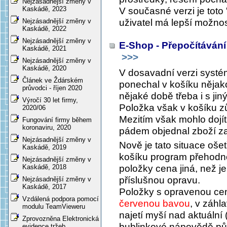
Nejzásadnější změny v
Kaskádě, 2023
V současné verzi je toto 
uživatel má lepší možnost
Nejzásadnější změny v
Kaskádě, 2022
Nejzásadnější změny v
E-Shop - Přepočítávání
Kaskádě, 2021
>>>
Nejzásadnější změny v
Kaskádě, 2020
V dosavadní verzi systé
Článek ve Ždárském
ponechal v košíku nějak
průvodci - říjen 2020
nějaké době třeba i s jin
Výročí 30 let firmy,
Položka však v košíku zů
2020/06
Mezitím však mohlo dojí
Fungování firmy během
koronaviru, 2020
pádem objednal zboží za
Nejzásadnější změny v
Nově je tato situace oše
Kaskádě, 2019
košíku program přehodno
Nejzásadnější změny v
položky cena jiná, než j
Kaskádě, 2018
příslušnou opravu.
Nejzásadnější změny v
Kaskádě, 2017
Položky s opravenou ce
Vzdálená podpora pomocí
červenou bavou
, v záhl
modulu TeamVieweru
najetí myší nad aktuální
Zprovozněna Elektronická
bublinkové nápovědě pů
evidence tržeb