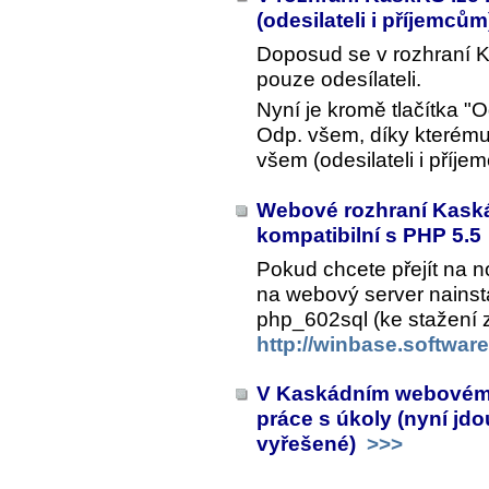
(odesilateli i příjemců
Doposud se v rozhraní 
pouze odesílateli.
Nyní je kromě tlačítka "O
Odp. všem
, díky kterém
všem (odesilateli i příje
Webové rozhraní Kaská
kompatibilní s PHP 5.5
Pokud chcete přejít na n
na webový server nainsta
php_602sql (ke stažení 
http://winbase.softwar
V Kaskádním webovém 
práce s úkoly (nyní jdo
vyřešené)
>>>