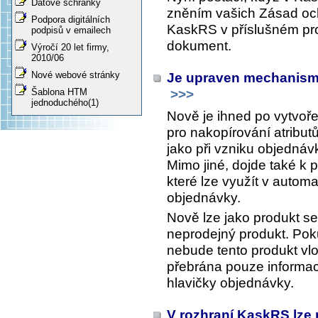
Datové schránky
zněním vašich Zásad och
Podpora digitálních
KaskRS v příslušném pro
podpisů v emailech
dokument.
Výročí 20 let firmy,
2010/06
Nové webové stránky
Je upraven mechanism
>>>
Šablona HTM
jednoduchého(1)
Nově je ihned po vytvoř
pro nakopírování atribut
jako při vzniku objedná
Mimo jiné, dojde také k 
které lze využít v automa
objednávky.
Nově lze jako produkt s
neprodejný produkt. Pok
nebude tento produkt vl
přebrána pouze informa
hlavičky objednávky.
V rozhraní KaskRS lze