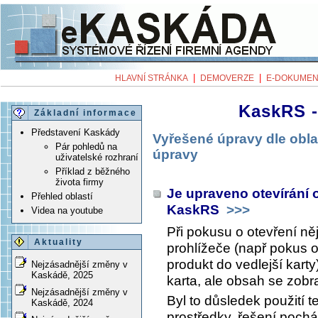
|
|
HLAVNÍ STRÁNKA
DEMOVERZE
E-DOKUMEN
KaskRS -
Základní informace
Představení Kaskády
Vyřešené úpravy dle obla
Pár pohledů na
úpravy
uživatelské rozhraní
Příklad z běžného
života firmy
Je upraveno otevírání
Přehled oblastí
KaskRS
>>>
Videa na youtube
Při pokusu o otevření n
Aktuality
prohlížeče (např pokus 
produkt do vedlejší karty
Nejzásadnější změny v
Kaskádě, 2025
karta, ale obsah se zobra
Nejzásadnější změny v
Byl to důsledek použití t
Kaskádě, 2024
prostředky, řešení poch