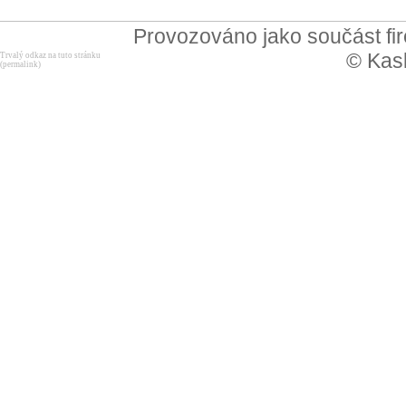
Provozováno jako součást f
© Kask
Trvalý odkaz na tuto stránku
(permalink)