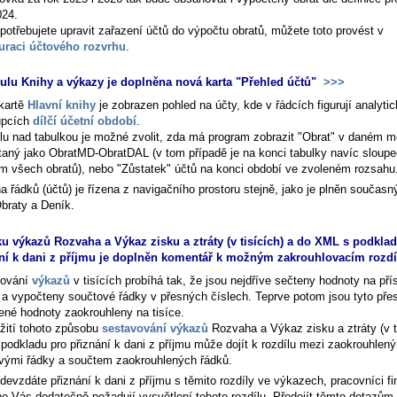
024.
potřebujete upravit zařazení účtů do výpočtu obratů, můžete toto provést v
uraci účtového rozvrhu
.
lu Knihy a výkazy je doplněna nová karta "Přehled účtů"
>>>
 kartě
Hlavní knihy
je zobrazen pohled na účty, kde v řádcích figurují analyti
upcích
dílčí účetní období
.
lu nad tabulkou je možné zvolit, zda má program zobrazit "Obrat" v daném m
taný jako ObratMD-ObratDAL (v tom případě je na konci tabulky navíc sloupe
m všech obratů), nebo "Zůstatek" účtů na konci období ve zvoleném rozsahu
a řádků (účtů) je řízena z navigačního prostoru stejně, jako je plněn součas
braty a Deník
.
ku výkazů Rozvaha a Výkaz zisku a ztráty (v tisících) a do XML s podkla
ní k dani z příjmu je doplněn komentář k možným zakrouhlovacím roz
vování
výkazů
v tisících probíhá tak, že jsou nejdříve sečteny hodnoty na př
 a vypočteny součtové řádky v přesných číslech. Teprve potom jsou tyto pře
ené hodnoty zaokrouhleny na tisíce.
užití tohoto způsobu
sestavování výkazů
Rozvaha a Výkaz zisku a ztráty (v t
podkladu pro přiznání k dani z příjmu může dojít k rozdílu mezi zaokrouhlen
vými řádky a součtem zaokrouhlených řádků.
devzdáte přiznání k dani z příjmu s těmito rozdíly ve výkazech, pracovníci f
po Vás dodatečně požadují vysvětlení tohoto rozdílu. Předejít těmto dotazům 