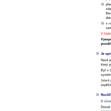
pře
zda
Ben
dat
v
r
sam
V žádn
Vyexpo
prověř
Je upr
Nově j
který 
Byť v 
systém
Jste-li
úspěšné
Rozšíř
V
účet
Dosud 