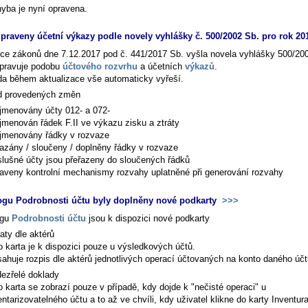
hyba je nyní opravena.
praveny účetní výkazy podle novely vyhlášky č. 500/2002 Sb. pro rok 2
rce zákonů dne 7.12.2017 pod č. 441/2017 Sb. vyšla novela vyhlášky 500/20
upravuje podobu
účtového rozvrhu
a účetních
výkazů
.
a během aktualizace vše automaticky vyřeší.
d provedených změn
jmenovány účty 012- a 072-
jmenován řádek F.II ve výkazu zisku a ztráty
jmenovány řádky v rozvaze
zány / sloučeny / doplněny řádky v rozvaze
slušné účty jsou přeřazeny do sloučených řádků
aveny kontrolní mechanismy rozvahy uplatněné při generování rozvahy
ogu Podrobnosti účtu byly doplněny nové podkarty
>>>
ogu
Podrobnosti účtu
jsou k dispozici nové podkarty
aty dle aktérů
o karta je k dispozici pouze u výsledkových účtů.
ahuje rozpis dle aktérů jednotlivých operací účtovaných na konto daného účt
ezřelé doklady
o karta se zobrazí pouze v případě, kdy dojde k "nečisté operaci" u
entarizovatelného účtu a to až ve chvíli, kdy uživatel klikne do karty
Inventur