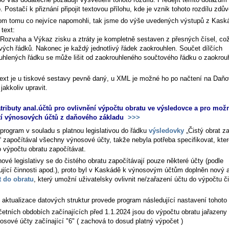
 Postačí k přiznání připojit textovou přílohu, kde je vznik tohoto rozdílu zdů
m tomu co nejvíce napomohli, tak jsme do výše uvedených výstupů z Kask
 text:
Rozvaha a Výkaz zisku a ztráty je kompletně sestaven z přesných čísel, což
vých řádků. Nakonec je každý jednotlivý řádek zaokrouhlen. Součet dílčích
uhlených řádku se může lišit od zaokrouhleného součtového řádku o zaokrou
.
text je u tiskové sestavy pevně daný, u XML je možné ho po načtení na Daň
 jakkoliv upravit.
tributy anal.účtů pro ovlivnění výpočtu obratu ve výsledovce a pro mož
í výnosových účtů z daňového základu
>>>
program v souladu s platnou legislativou do řádku
výsledovky
„Čistý obrat za
“ započítával všechny výnosové účty, takže nebyla potřeba specifikovat, kter
o výpočtu obratu započítávat.
ové legislativy se do čistého obratu započítávají pouze některé účty (podle
ující činnosti apod.), proto byl v Kaskádě k výnosovým účtům doplněn nový a
t do obratu
, který umožní uživatelsky ovlivnit ne/zařazení účtu do výpočtu č
aktualizace datových struktur provede program následující nastavení tohoto a
četních obdobích začínajících před 1.1.2024 jsou do výpočtu obratu jařazen
osové účty začínající "6" ( zachová to dosud platný výpočet )