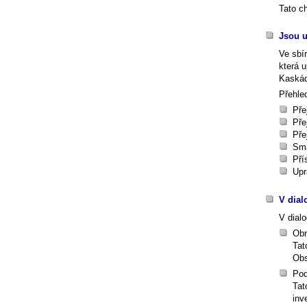
Tato c
Jsou u
Ve sbí
která 
Kaskád
Přehle
Pře
Pře
Pře
Sma
Pří
Upr
V dial
V dial
Obr
Tat
Obs
Pod
Tat
inv