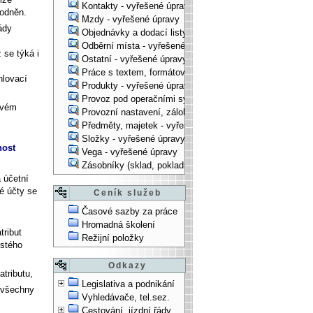
Kontakty - vyřešené úpravy
vodněn.
Mzdy - vyřešené úpravy
ády
Objednávky a dodací listy - vyřešené úpravy
Odběrní místa - vyřešené úpravy
 se týká i
Ostatní - vyřešené úpravy
Práce s textem, formátování, ... - vyřešené úpravy
hlovací
Produkty - vyřešené úpravy
Provoz pod operačními systémy, technologické věci - vy
ovém
Provozní nastavení, zálohování, instalace, ... - vyřešen
Předměty, majetek - vyřešené úpravy
Složky - vyřešené úpravy
nost
Vega - vyřešené úpravy
Zásobníky (sklad, pokladna, bank. účet) - vyřešené úpra
 účetní
é účty se
Ceník služeb
Časové sazby za práce
Hromadná školení
tribut
Režijní položky
istého
Odkazy
tributu,
Legislativa a podnikání
y všechny
Vyhledávače, tel.sez.
Cestování, jízdní řády