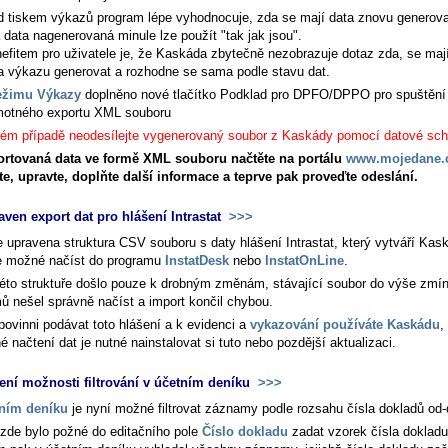
d tiskem výkazů program lépe vyhodnocuje, zda se mají data znovu generova
 data nagenerovaná minule lze použít "tak jak jsou".
efitem pro uživatele je, že Kaskáda zbytečně nezobrazuje dotaz zda, se mají
a výkazu generovat a rozhodne se sama podle stavu dat.
ežimu Výkazy
doplněno nové tlačítko
Podklad pro DPFO/DPPO
pro spuštění
otného exportu XML souboru
ém případě neodesílejte vygenerovaný soubor z Kaskády pomocí datové sch
rtovaná data ve formě XML souboru načtěte na portálu
www.mojedane.
te, upravte, doplňte další informace a teprve pak proveďte odeslání.
aven export dat pro hlášení Intrastat
>>>
e upravena struktura CSV souboru s daty hlášení Intrastat, který vytváří Kas
je možné načíst do programu
InstatDesk
nebo
InstatOnLine
.
této struktuře došlo pouze k drobným změnám, stávající soubor do výše zmí
ů nešel správně načíst a import končil chybou.
 povinni podávat toto hlášení a k evidenci a
vykazování používáte Kaskádu
,
 načtení dat je nutné nainstalovat si tuto nebo pozdější aktualizaci.
ení možnosti filtrování v účetním deníku
>>>
ním deníku
je nyní možné filtrovat záznamy podle rozsahu čísla dokladů od-
zde bylo požné do editačního pole
Číslo dokladu
zadat vzorek čísla dokladu