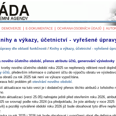
|
|
|
|
DEMOVERZE
E-DOKUMENTACE
OCHRANA OSOBNÍCH ÚDAJŮ
AUTOR
nihy a výkazy, účetnictví - vyřešené úprav
úpravy dle oblastí funkčnosti
/
Knihy a výkazy, účetnictví - vyřešené úpr
 nového účetního období, přenos atributu účtů, generování výsledovky
tvorby nového účetního období roku 2025 se nepřenesly některé nově dopln
ty účtů
, především informace o zařazení účtu do výpočtu obratu ve výsledov
a obratů za rok 2025 tak není ve výkaze vypočítána.
prava řeší problém při
otevírání nového období
.
í aktualizace na tuto verzi je i dodatečný přenos těchto atributů z loňského 
ho.
uto aktualizaci (verzi 25.05) nahrajete ještě před otevřením roku 2026, atribu
25 se srovnají podle roku 2024 (za předpokladu, že jste atributy v roce 2025
vili) a později vytvářené období roku 2026 již bude obsahovat tyto dříve nepř
.
ovka za rok 2025 i 2026 tak bude obsahovat i vypočtený obrat dle definice př