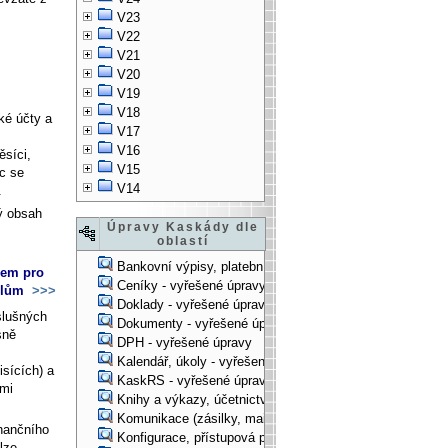
V23
V22
V21
V20
V19
V18
cké účty a
V17
V16
ěsíci,
V15
c se
V14
.
ný obsah
Úpravy Kaskády dle
oblastí
Bankovní výpisy, platební příkazy - vyřešené úpravy
dem pro
Ceníky - vyřešené úpravy
dílům
>>>
Doklady - vyřešené úpravy
íslušných
Dokumenty - vyřešené úpravy
sně
DPH - vyřešené úpravy
Kalendář, úkoly - vyřešené úpravy
isících) a
KaskRS - vyřešené úpravy
ými
Knihy a výkazy, účetnictví - vyřešené úpravy
Komunikace (zásilky, mail-systém, ...) - vyřešené úpravy
inančního
Konfigurace, přístupová práva, ... - vyřešené úpravy
lze