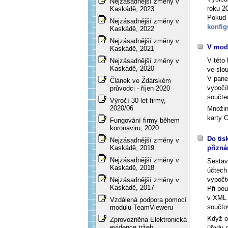
Nejzásadnější změny v
roku 2
Kaskádě, 2023
Pokud 
Nejzásadnější změny v
konfig
Kaskádě, 2022
Nejzásadnější změny v
V modu
Kaskádě, 2021
V této
Nejzásadnější změny v
Kaskádě, 2020
ve slo
V pane
Článek ve Ždárském
vypočí
průvodci - říjen 2020
součte
Výročí 30 let firmy,
2020/06
Množin
karty
O
Fungování firmy během
koronaviru, 2020
Do tis
Nejzásadnější změny v
přizná
Kaskádě, 2019
Nejzásadnější změny v
Sesta
Kaskádě, 2018
účtech
vypočt
Nejzásadnější změny v
Kaskádě, 2017
Při po
v XML 
Vzdálená podpora pomocí
součto
modulu TeamVieweru
Když o
Zprovozněna Elektronická
evidence tržeb
úřadu 