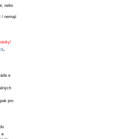
t, nebo
 / nemají
ránky!
cz
,
káda a
něných
 pak pro
do.
 a