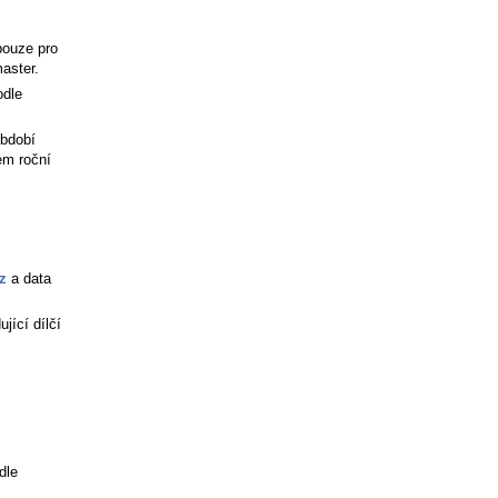
ouze pro
aster.
odle
období
em roční
z
a data
jící dílčí
dle