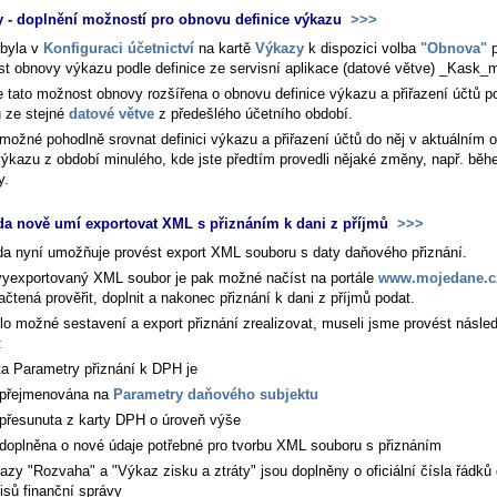
 - doplnění možností pro obnovu definice výkazu
>>>
byla v
Konfiguraci účetnictví
na kartě
Výkazy
k dispozici volba
"Obnova"
p
t obnovy výkazu podle definice ze servisní aplikace (datové větve) _Kask_m
e tato možnost obnovy rozšířena o obnovu definice výkazu a přiřazení účtů p
 ze stejné
datové větve
z předešlého účetního období.
 možné pohodlně srovnat definici výkazu a přiřazení účtů do něj v aktuálním 
výkazu z období minulého, kde jste předtím provedli nějaké změny, např. běh
y.
a nově umí exportovat XML s přiznáním k dani z příjmů
>>>
a nyní umožňuje provést export XML souboru s daty daňového přiznání.
vyexportovaný XML soubor je pak možné načíst na portále
www.mojedane.c
ačtená prověřit, doplnit a nakonec přiznání k dani z příjmů podat.
o možné sestavení a export přiznání zrealizovat, museli jsme provést následu
:
ta
Parametry přiznání k DPH
je
přejmenována na
Parametry daňového subjektu
přesunuta z karty
DPH
o úroveň výše
doplněna o nové údaje potřebné pro tvorbu XML souboru s přiznáním
azy "Rozvaha" a "Výkaz zisku a ztráty" jsou doplněny o oficiální čísla řádků 
isů finanční správy