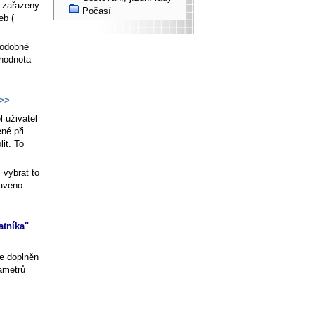
u zařazeny
Počasí
eb (
podobné
 hodnota
>>
l uživatel
né při
it. To
 vybrat to
taveno
atníka"
e doplněn
rametrů
.