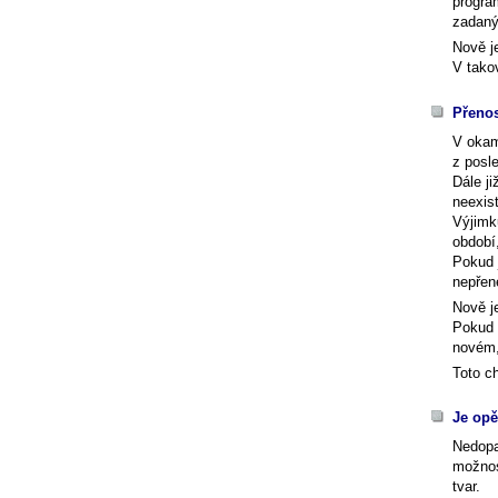
progra
zadan
Nově j
V tako
Přeno
V oka
z posl
Dále j
neexis
Výjimk
období,
Pokud 
nepřen
Nově j
Pokud 
novém,
Toto ch
Je opě
Nedopa
možnos
tvar.