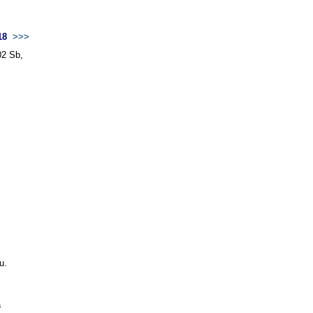
018
>>>
02 Sb,
u.
a