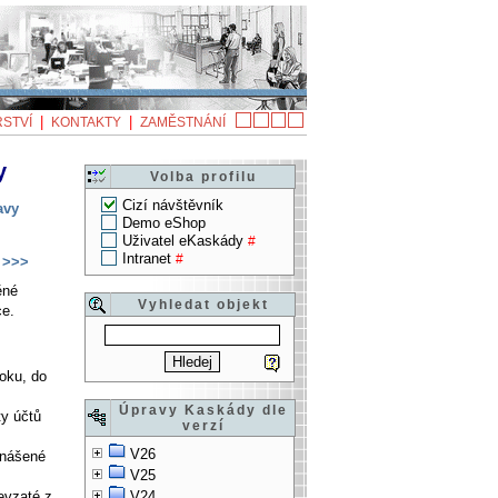
|
|
STVÍ
KONTAKTY
ZAMĚSTNÁNÍ
y
Volba profilu
Cizí návštěvník
avy
Demo eShop
Uživatel eKaskády
#
Intranet
#
>>>
ěné
Vyhledat objekt
ce.
roku, do
Úpravy Kaskády dle
ty účtů
verzí
V26
enášené
V25
evzaté z
V24