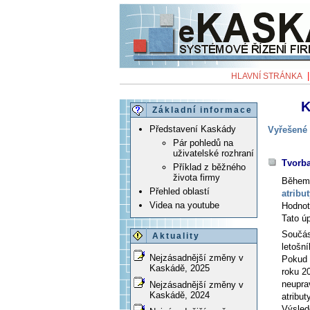
HLAVNÍ STRÁNKA
K
Základní informace
Představení Kaskády
Vyřešené 
Pár pohledů na
uživatelské rozhraní
Tvorba
Příklad z běžného
života firmy
Během 
Přehled oblastí
atribu
Videa na youtube
Hodnot
Tato ú
Součást
Aktuality
letošní
Nejzásadnější změny v
Pokud t
Kaskádě, 2025
roku 20
neupra
Nejzásadnější změny v
Kaskádě, 2024
atributy
Výsled