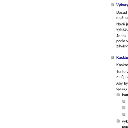
Výkazy
Dosud 
možnos
Nově j
výkazu
Je tak
podle 
závěrk
Kaskád
Kaskád
Tento 
z něj n
Aby byl
úpravy
kar
výk
pop