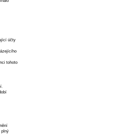
ínalo
jící účty
ázejícího
nci tohoto
í.
dobí
nění
 plný