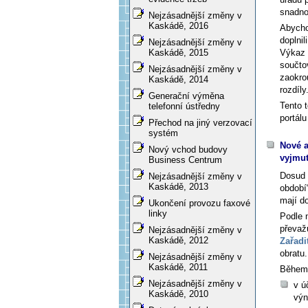
snadno.
Nejzásadnější změny v
Kaskádě, 2016
Abycho
doplnili
Nejzásadnější změny v
Výkaz 
Kaskádě, 2015
součto
Nejzásadnější změny v
zaokro
Kaskádě, 2014
rozdíly
Generační výměna
Tento 
telefonní ústředny
portálu
Přechod na jiný verzovací
systém
Nové a
Nový vchod budovy
vyjmut
Business Centrum
Dosud 
Nejzásadnější změny v
Kaskádě, 2013
období
mají d
Ukončení provozu faxové
linky
Podle n
převaž
Nejzásadnější změny v
Kaskádě, 2012
Zařadi
obratu.
Nejzásadnější změny v
Kaskádě, 2011
Během 
Nejzásadnější změny v
v ú
Kaskádě, 2010
výn