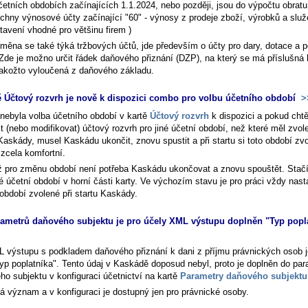
četních obdobích začínajících 1.1.2024, nebo později, jsou do výpočtu obrat
chny výnosové účty začínající "60" - výnosy z prodeje zboží, výrobků a služ
tavení vhodné pro většinu firem )
změna se také týká tržbových účtů, jde především o účty pro dary, dotace a 
. Zde je možno určit řádek daňového přiznání (DZP), na který se má příslušná
jakožto vyloučená z daňového základu.
ě Účtový rozvrh je nově k dispozici combo pro volbu účetního období
>
nebyla volba účetního období v kartě
Účtový rozvrh
k dispozici a pokud chtě
t (nebo modifikovat) účtový rozvrh pro jiné účetní období, než které měl zvole
Kaskády, musel Kaskádu ukončit, znovu spustit a při startu si toto období zvol
 zcela komfortní.
iž pro změnu období není potřeba Kaskádu ukončovat a znovu spouštět. Stačí
é účetní období v horní části karty. Ve výchozím stavu je pro práci vždy nas
 období zvolené při startu Kaskády.
ametrů daňového subjektu je pro účely XML výstupu doplněn "Typ popl
 výstupu s podkladem daňového přiznání k dani z příjmu právnických osob j
Typ poplatníka". Tento údaj v Kaskádě doposud nebyl, proto je doplněn do pa
ho subjektu v konfiguraci účetnictví na kartě
Parametry daňového subjektu
á význam a v konfiguraci je dostupný jen pro právnické osoby.