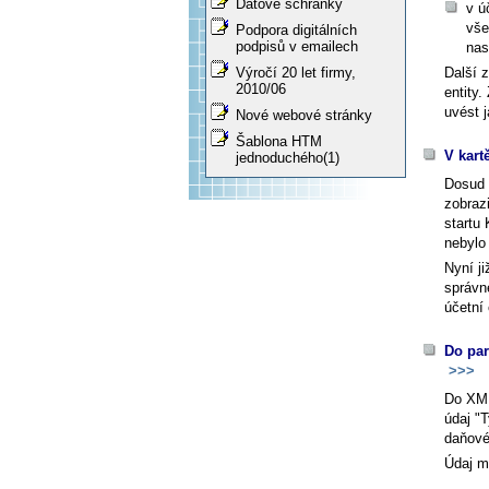
Datové schránky
v ú
vše
Podpora digitálních
podpisů v emailech
nas
Další 
Výročí 20 let firmy,
2010/06
entity
uvést 
Nové webové stránky
Šablona HTM
V kart
jednoduchého(1)
Dosud 
zobrazi
startu 
nebylo
Nyní j
správn
účetní
Do par
>>>
Do XML
údaj "
daňové
Údaj m