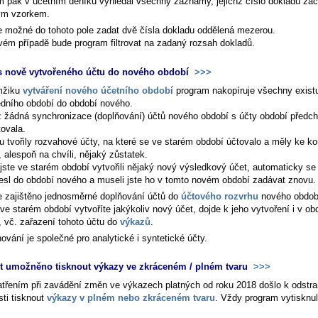
m pak v účetním deníku vyhledal všechny záznamy, jejichž číslo dokladu zač
ým vzorkem.
e možné do tohoto pole zadat dvě čísla dokladu oddělená mezerou.
vém případě bude program filtrovat na zadaný rozsah dokladů.
s nově vytvořeného účtu do nového období
>>>
mžiku
vytváření nového účetního období
program nakopíruje všechny existu
edního období do období nového.
iž žádná synchronizace (doplňování) účtů nového období s účty období předch
tovala.
u tvořily rozvahové účty, na které se ve starém období účtovalo a měly ke ko
 alespoň na chvíli, nějaký zůstatek.
jste ve starém období vytvořili nějaký nový výsledkový účet, automaticky se
esl do období nového a museli jste ho v tomto novém období zadávat znovu.
e zajištěno jednosměrné doplňování účtů do
účtového rozvrhu
nového obdob
ve starém období vytvoříte jakýkoliv nový účet, dojde k jeho vytvoření i v ob
 vč. zařazení tohoto účtu do
výkazů
.
ování je společné pro analytické i syntetické účty.
t umožněno tisknout výkazy ve zkráceném / plném tvaru
>>>
třením při zavádění změn ve výkazech platných od roku 2018 došlo k odstra
ti tisknout
výkazy v plném nebo zkráceném tvaru
. Vždy program vytisknul